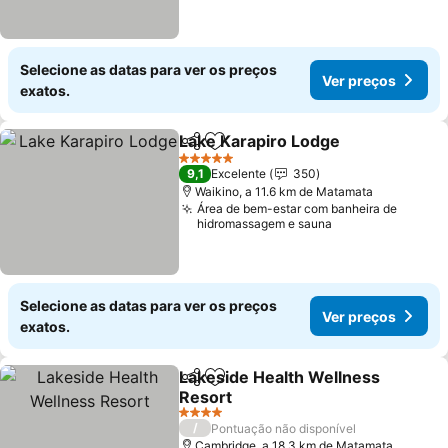
Selecione as datas para ver os preços
Ver preços
exatos.
Lake Karapiro Lodge
Partilhar
Adicionar aos favoritos
5 Estrelas
9,1
Excelente
350
Waikino, a 11.6 km de Matamata
Área de bem-estar com banheira de
hidromassagem e sauna
Selecione as datas para ver os preços
Ver preços
exatos.
Lakeside Health Wellness
Partilhar
Adicionar aos favoritos
Resort
4 Estrelas
/
Pontuação não disponível
Cambridge, a 18.3 km de Matamata