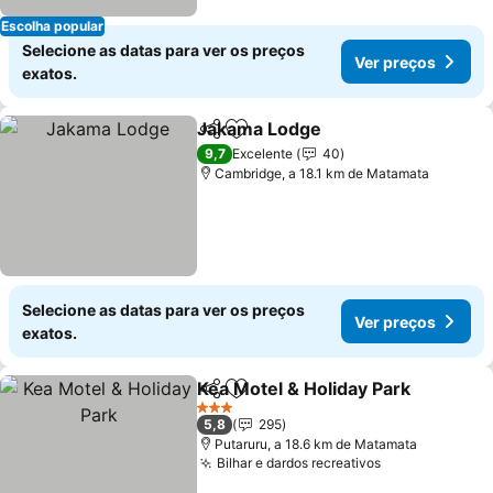
Escolha popular
Selecione as datas para ver os preços
Ver preços
exatos.
Jakama Lodge
Partilhar
Adicionar aos favoritos
9,7
Excelente
40
Cambridge, a 18.1 km de Matamata
Selecione as datas para ver os preços
Ver preços
exatos.
Kea Motel & Holiday Park
Partilhar
Adicionar aos favoritos
3 Estrelas
5,8
295
Putaruru, a 18.6 km de Matamata
Bilhar e dardos recreativos