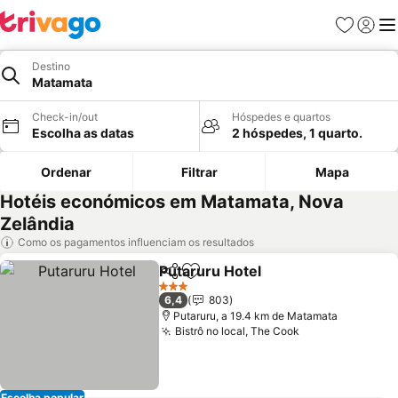
Favoritos
Iniciar
Me
Destino
Matamata
Check-in/out
Hóspedes e quartos
Escolha as datas
2 hóspedes, 1 quarto.
Ordenar
Filtrar
Mapa
Hotéis económicos em Matamata, Nova
Zelândia
Como os pagamentos influenciam os resultados
Putaruru Hotel
Partilhar
Adicionar aos favoritos
3 Estrelas
6,4
803
Putaruru, a 19.4 km de Matamata
Bistrô no local, The Cook
Escolha popular