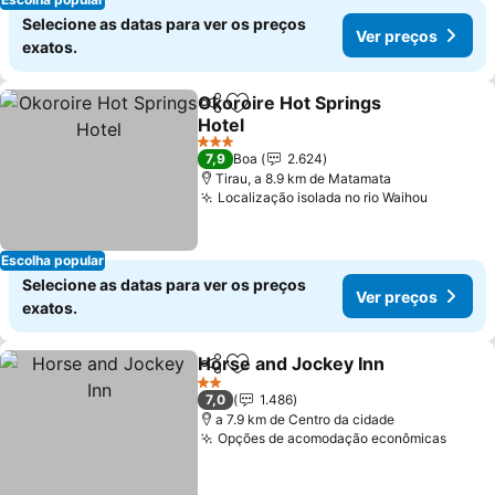
Selecione as datas para ver os preços
Ver preços
exatos.
Okoroire Hot Springs
Partilhar
Adicionar aos favoritos
Hotel
3 Estrelas
7,9
Boa
2.624
Tirau, a 8.9 km de Matamata
Localização isolada no rio Waihou
Escolha popular
Selecione as datas para ver os preços
Ver preços
exatos.
Horse and Jockey Inn
Partilhar
Adicionar aos favoritos
2 Estrelas
7,0
1.486
a 7.9 km de Centro da cidade
Opções de acomodação econômicas