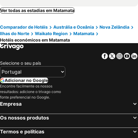
Ver todas as estadias em Matamata
Comparador de Hotéis
Austrália e Oceânia
Nova Zelândia
Ilhas do Norte
Waikato Region
Matamata
Hotéis económicos em Matamata
Facebook
Twitter
Insta
Yo
Selecione o seu país
Adicionar no Google
Encontre facilmente os nossos
resultados: adicione o trivago como
fonte preferencial no Google.
Empresa
Os nossos produtos
Termos e políticas