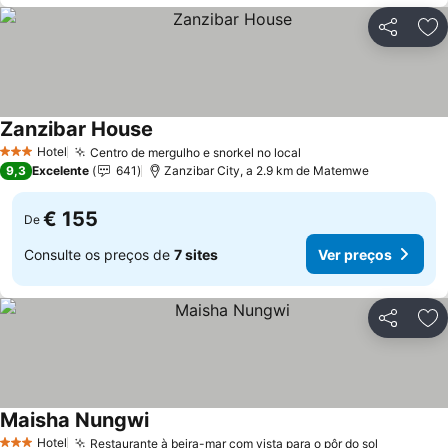
Partilhar
Ad
Zanzibar House
Ver preços
Hotel
Centro de mergulho e snorkel no local
Ver preços
3 Estrelas
9,3
Excelente
641
Zanzibar City, a 2.9 km de Matemwe
€ 155
De
Consulte os preços de
7 sites
Ver preços
Partilhar
Ad
Maisha Nungwi
Ver preços
Hotel
Restaurante à beira-mar com vista para o pôr do sol
Ver preç