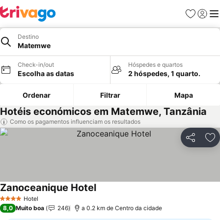
Favoritos
Iniciar
Me
Destino
Matemwe
Check-in/out
Hóspedes e quartos
Escolha as datas
2 hóspedes, 1 quarto.
Ordenar
Filtrar
Mapa
Hotéis económicos em Matemwe, Tanzânia
Como os pagamentos influenciam os resultados
Partilhar
Ad
Zanoceanique Hotel
Ver preços
Hotel
4 Estrelas
8,0
Muito boa
246
a 0.2 km de Centro da cidade