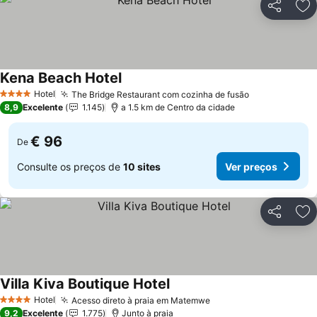
Partilhar
Ad
Kena Beach Hotel
Ver preços
Hotel
The Bridge Restaurant com cozinha de fusão
Ver preços
4 Estrelas
8,9
Excelente
1.145
a 1.5 km de Centro da cidade
€ 96
De
Consulte os preços de
10 sites
Ver preços
Partilhar
Ad
Villa Kiva Boutique Hotel
Ver preços
Hotel
Acesso direto à praia em Matemwe
Ver preços
4 Estrelas
9,2
Excelente
1.775
Junto à praia