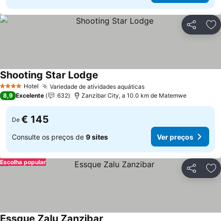
Partilhar
Ad
Shooting Star Lodge
Ver preços
Hotel
Variedade de atividades aquáticas
Ver preços
4 Estrelas
8,9
Excelente
632
Zanzibar City, a 10.0 km de Matemwe
€ 145
De
Consulte os preços de
9 sites
Ver preços
Escolha popular
Partilhar
Ad
Essque Zalu Zanzibar