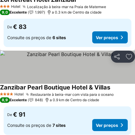
Ver preços
Hotel
Localização à beira-mar na Praia de Matemwe
Ver preços
3 Estrelas
9,0
Excelente
1.997
a 0.3 km de Centro da cidade
€ 83
De
Consulte os preços de
6 sites
Ver preços
Partilhar
Ad
Zanzibar Pearl Boutique Hotel & Villas
Ver preços
Hotel
Restaurante à beira-mar com vista para o oceano
Ver preç
4 Estrelas
8,9
Excelente
848
a 0.9 km de Centro da cidade
€ 91
De
Consulte os preços de
7 sites
Ver preços