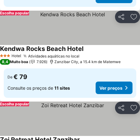
Escolha popular
Partilhar
Ad
Kendwa Rocks Beach Hotel
Ver preços
Hotel
Atividades aquáticas no local
Ver preços
3 Estrelas
8,4
Muito boa
7.926
Zanzibar City, a 15.4 km de Matemwe
€ 79
De
Consulte os preços de
11 sites
Ver preços
Escolha popular
Partilhar
Ad
Zoi Retreat Hotel Zanzibar