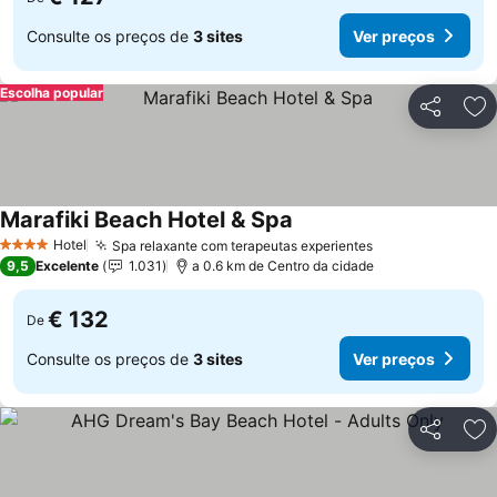
Consulte os preços de
3 sites
Ver preços
Escolha popular
Partilhar
Ad
Marafiki Beach Hotel & Spa
Ver preços
Hotel
Spa relaxante com terapeutas experientes
Ver preços
4 Estrelas
9,5
Excelente
1.031
a 0.6 km de Centro da cidade
€ 132
De
Consulte os preços de
3 sites
Ver preços
Partilhar
Ad