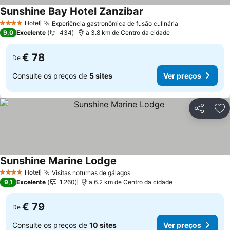
Sunshine Bay Hotel Zanzibar
Ver preços
Hotel
Experiência gastronômica de fusão culinária
Ver preços
4 Estrelas
9,0
Excelente
434
a 3.8 km de Centro da cidade
€ 78
De
Consulte os preços de
5 sites
Ver preços
Partilhar
Ad
Sunshine Marine Lodge
Ver preços
Hotel
Visitas noturnas de gálagos
Ver preços
4 Estrelas
9,1
Excelente
1.260
a 6.2 km de Centro da cidade
€ 79
De
Consulte os preços de
10 sites
Ver preços