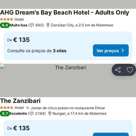
AHG Dream's Bay Beach Hotel - Adults Only
Ve
Hotel
4 Estrelas
8,4
Muito boa
640
Zanzibar City, a 2.0 km de Matemwe
€ 135
De
Consulte os preços de
3 sites
Ver preços
Partilhar
Ad
The Zanzibari
Ver preços
Hotel
Jantar de cinco pratos no restaurante Dhow
Ver preços
4 Estrelas
8,7
Excelente
2.164
Nungwi, a 17.4 km de Matemwe
€ 135
De