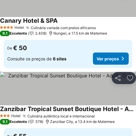
Canary Hotel & SPA
Ver preços
Hotel
Culinária variada com pratos africanos
Ver preços
4 Estrelas
9,1
Excelente
2.408
Nungwi, a 17.5 km de Matemwe
€ 50
De
Consulte os preços de
6 sites
Ver preços
Partilhar
Ad
Zanzibar Tropical Sunset Boutique Hotel - Adults Only
Ver preços
Hotel
Culinária autêntica local e internacional
Ver preços
3 Estrelas
9,1
Excelente
378
Zanzibar City, a 13.4 km de Matemwe