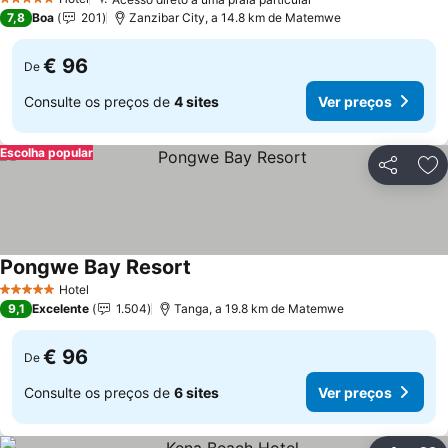
Ver preços
5 Estrelas
7,8
Boa
201
Zanzibar City, a 14.8 km de Matemwe
€ 96
De
Consulte os preços de
4 sites
Ver preços
Escolha popular
Partilhar
Ad
Pongwe Bay Resort
Ver preços
Hotel
5 Estrelas
9,1
Excelente
1.504
Tanga, a 19.8 km de Matemwe
€ 96
De
Consulte os preços de
6 sites
Ver preços