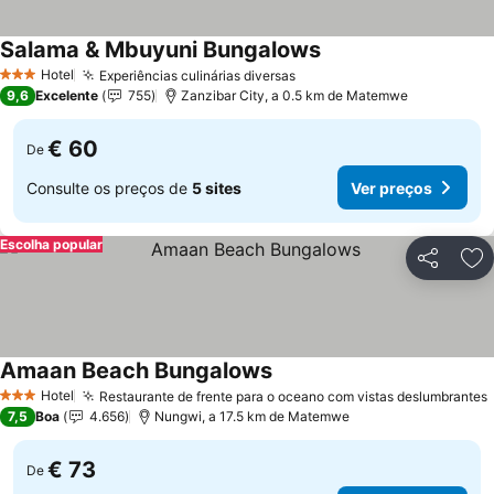
Salama & Mbuyuni Bungalows
Ver preços
Hotel
Experiências culinárias diversas
Ver preços
3 Estrelas
9,6
Excelente
755
Zanzibar City, a 0.5 km de Matemwe
€ 60
De
Consulte os preços de
5 sites
Ver preços
Escolha popular
Partilhar
Ad
Amaan Beach Bungalows
Ver preços
Hotel
Restaurante de frente para o oceano com vistas deslumbrantes
3 Estrelas
7,5
Boa
4.656
Nungwi, a 17.5 km de Matemwe
€ 73
De