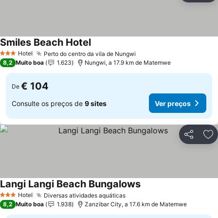
Smiles Beach Hotel
Ver preços
Hotel
Perto do centro da vila de Nungwi
Ver preços
3 Estrelas
8,2
Muito boa
1.623
Nungwi, a 17.9 km de Matemwe
€ 104
De
Consulte os preços de
9 sites
Ver preços
Partilhar
Ad
Langi Langi Beach Bungalows
Ver preços
Hotel
Diversas atividades aquáticas
Ver preços
3 Estrelas
8,2
Muito boa
1.938
Zanzibar City, a 17.6 km de Matemwe