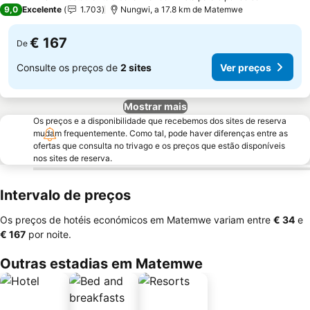
3 Estrelas
9,0
Excelente
1.703
Nungwi, a 17.8 km de Matemwe
€ 167
De
Consulte os preços de
2 sites
Ver preços
Mostrar mais
Os preços e a disponibilidade que recebemos dos sites de reserva
mudam frequentemente. Como tal, pode haver diferenças entre as
ofertas que consulta no trivago e os preços que estão disponíveis
nos sites de reserva.
Intervalo de preços
Os preços de hotéis económicos em Matemwe variam entre
‎€ 34
e
‎€ 167
por noite.
Outras estadias em Matemwe