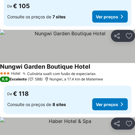
€ 105
De
Consulte os preços de
7 sites
Ver preços
Partilhar
Ad
Nungwi Garden Boutique Hotel
Ver preços
Hotel
Culinária suaíli com fusão de especiarias
Ver preços
3 Estrelas
8,6
Excelente
588
Nungwi, a 17.4 km de Matemwe
€ 118
De
Consulte os preços de
8 sites
Ver preços
Partilhar
Ad