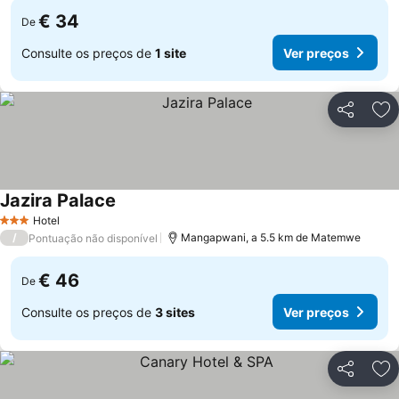
€ 34
De
Consulte os preços de
1 site
Ver preços
Partilhar
Ad
Jazira Palace
Ver preços
Hotel
3 Estrelas
/
Mangapwani, a 5.5 km de Matemwe
Pontuação não disponível
€ 46
De
Consulte os preços de
3 sites
Ver preços
Partilhar
Ad