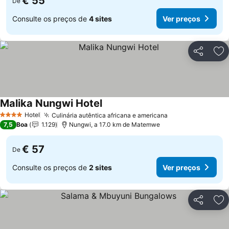
€ 55
De
Consulte os preços de
4 sites
Ver preços
Partilhar
Ad
Malika Nungwi Hotel
Ver preços
Hotel
Culinária autêntica africana e americana
Ver preços
4 Estrelas
7,5
Boa
1.129
Nungwi, a 17.0 km de Matemwe
€ 57
De
Consulte os preços de
2 sites
Ver preços
Partilhar
Ad