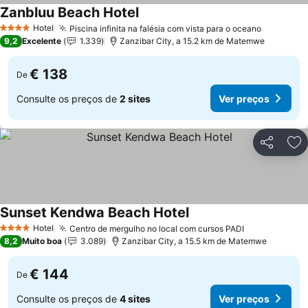
Zanbluu Beach Hotel
Ver preços
Hotel
Piscina infinita na falésia com vista para o oceano
Ver preç
4 Estrelas
9,2
Excelente
1.339
Zanzibar City, a 15.2 km de Matemwe
€ 138
De
Consulte os preços de
2 sites
Ver preços
Partilhar
Ad
Sunset Kendwa Beach Hotel
Ver preços
Hotel
Centro de mergulho no local com cursos PADI
Ver preços
4 Estrelas
8,2
Muito boa
3.089
Zanzibar City, a 15.5 km de Matemwe
€ 144
De
Consulte os preços de
4 sites
Ver preços