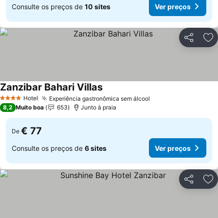
Consulte os preços de
10 sites
Ver preços
Partilhar
Ad
Zanzibar Bahari Villas
Ver preços
Hotel
Experiência gastronômica sem álcool
Ver preços
4 Estrelas
8,2
Muito boa
653
Junto à praia
€ 77
De
Consulte os preços de
6 sites
Ver preços
Partilhar
Ad