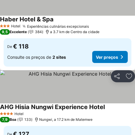
Haber Hotel & Spa
Ver preços
Hotel
Experiências culinárias excepcionais
Ver preços
3 Estrelas
9,5
Excelente
384
a 3.7 km de Centro da cidade
€ 118
De
Consulte os preços de
2 sites
Ver preços
Partilhar
Ad
AHG Hisia Nungwi Experience Hotel
Ver preços
Hotel
4 Estrelas
7,9
Boa
133
Nungwi, a 17.2 km de Matemwe
€ 127
De