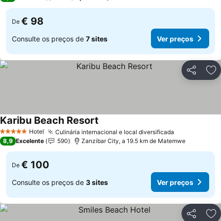
€ 98
De
Consulte os preços de
7 sites
Ver preços
Partilhar
Ad
Karibu Beach Resort
Ver preços
Hotel
Culinária internacional e local diversificada
Ver preços
5 Estrelas
8,9
Excelente
590
Zanzibar City, a 19.5 km de Matemwe
€ 100
De
Consulte os preços de
3 sites
Ver preços
Partilhar
Ad