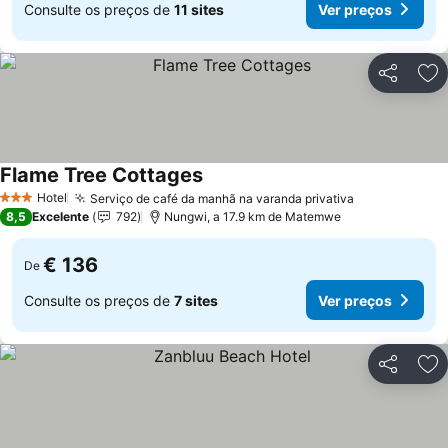
Consulte os preços de
11 sites
Ver preços
Partilhar
Ad
Flame Tree Cottages
Ver preços
Hotel
Serviço de café da manhã na varanda privativa
Ver preços
3 Estrelas
8,5
Excelente
792
Nungwi, a 17.9 km de Matemwe
€ 136
De
Consulte os preços de
7 sites
Ver preços
Partilhar
Ad