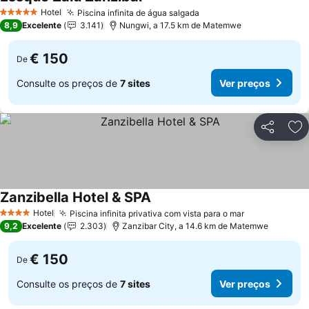
Ver preços
Hotel
Piscina infinita de água salgada
Ver preços
5 Estrelas
8,9
Excelente
3.141
Nungwi, a 17.5 km de Matemwe
€ 150
De
Consulte os preços de
7 sites
Ver preços
Partilhar
Ad
Zanzibella Hotel & SPA
Ver preços
Hotel
Piscina infinita privativa com vista para o mar
Ver preços
4 Estrelas
9,2
Excelente
2.303
Zanzibar City, a 14.6 km de Matemwe
€ 150
De
Consulte os preços de
7 sites
Ver preços