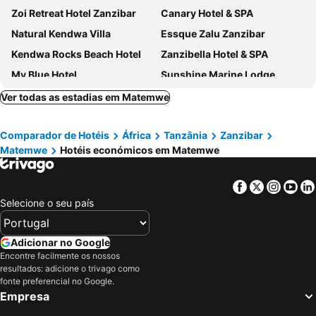
Zoi Retreat Hotel Zanzibar
Canary Hotel & SPA
Natural Kendwa Villa
Essque Zalu Zanzibar
Kendwa Rocks Beach Hotel
Zanzibella Hotel & SPA
My Blue Hotel
Sunshine Marine Lodge
Zanzibar Bahari Villas
Sofia Sea View
Ver todas as estadias em Matemwe
Sandies Baobab Beach Zanzibar
Malika Nungwi Hotel
Comparador de Hotéis
África
Tanzânia
Zanzibar
LUX* Marijani Zanzibar
Maisha Nungwi
Matemwe
Hotéis económicos em Matemwe
TOA Hotel & Spa Zanzibar
Marafiki Bungalows
The Z Hotel
Hotel Riu Palace Swahili
Facebook
Twitter
Insta
Yo
Tikitam Palms Boutique Hotel
Sunshine Bay Hotel Zanzibar
Selecione o seu país
AHG Hisia Nungwi Experience Hotel
The Zanzibari
Mambo Paradise
Amaan Beach Bungalows
Adicionar no Google
Encontre facilmente os nossos
Smiles Beach Hotel
Sunset Kendwa Beach Hotel
resultados: adicione o trivago como
Sultan Sands Island Resort & Spa
Bluebay Beach Resort & Spa
fonte preferencial no Google.
Empresa
Zanzibar Tropical Sunset Boutique Hotel - Adults Only
Nungwi Dreams by Mantis