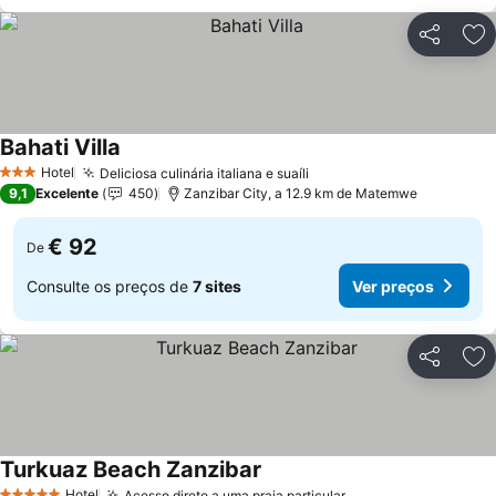
Partilhar
Ad
Bahati Villa
Ver preços
Hotel
Deliciosa culinária italiana e suaíli
Ver preços
3 Estrelas
9,1
Excelente
450
Zanzibar City, a 12.9 km de Matemwe
€ 92
De
Consulte os preços de
7 sites
Ver preços
Partilhar
Ad
Turkuaz Beach Zanzibar
Ver preços
Hotel
Acesso direto a uma praia particular