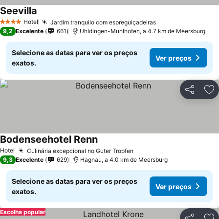
Seevilla
Hotel
Jardim tranquilo com espreguiçadeiras
4 Estrelas
9,2
Excelente
661
Uhldingen-Mühlhofen, a 4.7 km de Meersburg
Selecione as datas para ver os preços
Ver preços
exatos.
Partilhar
Ad
Bodenseehotel Renn
Hotel
Culinária excepcional no Guter Tropfen
9,3
Excelente
629
Hagnau, a 4.0 km de Meersburg
Selecione as datas para ver os preços
Ver preços
exatos.
Escolha popular