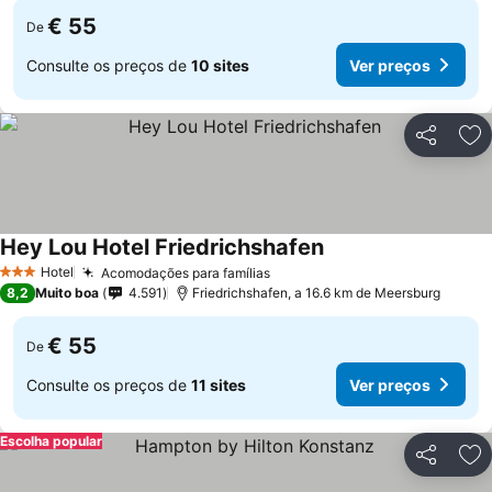
€ 55
De
Consulte os preços de
10 sites
Ver preços
Partilhar
Ad
Hey Lou Hotel Friedrichshafen
Hotel
Acomodações para famílias
3 Estrelas
8,2
Muito boa
4.591
Friedrichshafen, a 16.6 km de Meersburg
€ 55
De
Consulte os preços de
11 sites
Ver preços
Escolha popular
Partilhar
Ad