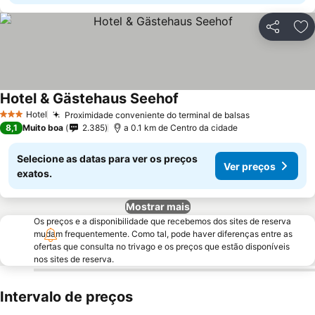
Partilhar
Ad
Hotel & Gästehaus Seehof
Hotel
Proximidade conveniente do terminal de balsas
3 Estrelas
8,1
Muito boa
2.385
a 0.1 km de Centro da cidade
Selecione as datas para ver os preços
Ver preços
exatos.
Mostrar mais
Os preços e a disponibilidade que recebemos dos sites de reserva
mudam frequentemente. Como tal, pode haver diferenças entre as
ofertas que consulta no trivago e os preços que estão disponíveis
nos sites de reserva.
Intervalo de preços