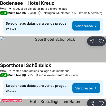
Bodensee - Hotel Kreuz
Hotel
Aluguel de bicicletas para explorar o lago
8,3
Muito boa
2.451
Uhldingen-Mühlhofen, a 5.0 km de Meersburg
Selecione as datas para ver os preços
Ver preços
exatos.
Partilhar
Ad
Sporthotel Schönblick
Hotel
Vistas panorâmicas do lago e da montanha
8,4
Muito boa
755
a 0.4 km de Centro da cidade
Selecione as datas para ver os preços
Ver preços
exatos.
Escolha popular
Partilhar
Ad