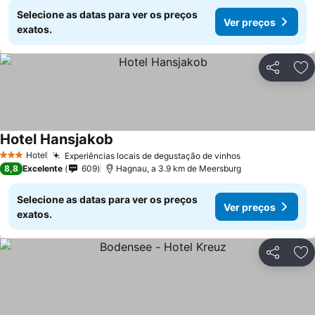
Selecione as datas para ver os preços
Ver preços
exatos.
Partilhar
Ad
Hotel Hansjakob
Hotel
Experiências locais de degustação de vinhos
3 Estrelas
8,8
Excelente
609
Hagnau, a 3.9 km de Meersburg
Selecione as datas para ver os preços
Ver preços
exatos.
Partilhar
Ad