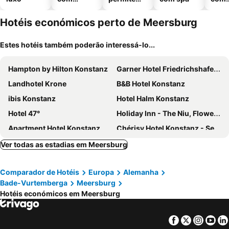
piscinas
animais
esta
ment
Hotéis económicos perto de Meersburg
Estes hotéis também poderão interessá-lo...
Hampton by Hilton Konstanz
Garner Hotel Friedrichshafen By Ihg
Landhotel Krone
B&B Hotel Konstanz
ibis Konstanz
Hotel Halm Konstanz
Hotel 47°
Holiday Inn - The Niu, Flower Konstanz By Ihg
Apartment Hotel Konstanz
Chérisy Hotel Konstanz - Self Check-in Only
Hey Lou Hotel Friedrichshafen
Hotel Bären Meersburg
Ver todas as estadias em Meersburg
Bodensee - Hotel Kreuz
Steigenberger Inselhotel
Comparador de Hotéis
Europa
Alemanha
Hotel am Fischmarkt
Romantik Hotel Barbarossa
Bade-Vurtemberga
Meersburg
PLAZA Hotel Föhr am Bodensee
Hotel mein inselglück
Hotéis económicos em Meersburg
ibis Friedrichshafen Airport Messe
Hotel Kurallee
Bodenseehotel Renn
Hotel Volapük
Facebook
Twitter
Insta
Yo