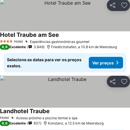
Partilhar
Ad
Hotel Traube am See
Hotel
Experiências gastronómicas gourmet
4 Estrelas
8,9
Excelente
3.849
Friedrichshafen, a 10.8 km de Meersburg
Selecione as datas para ver os preços
Ver preços
exatos.
Partilhar
Ad
Landhotel Traube
Hotel
Acesso próximo a piscina termal e spa
8,6
Excelente
837
Konstanz, a 12.5 km de Meersburg