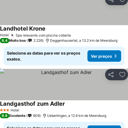
Partilhar
Ad
Landhotel Krone
Hotel
Spa relaxante com piscina coberta
8,4
Muito boa
2.226
Deggenhausertal, a 13.2 km de Meersburg
Selecione as datas para ver os preços
Ver preços
exatos.
Partilhar
Ad
Landgasthof zum Adler
Hotel
3 Estrelas
8,9
Excelente
609
Ueberlingen, a 12.6 km de Meersburg