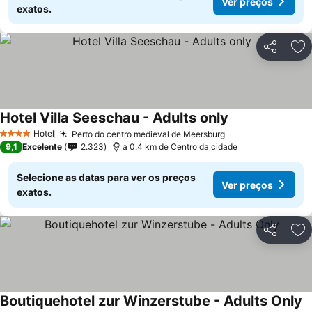
Ver preços
exatos.
Partilhar
Ad
Hotel Villa Seeschau - Adults only
Hotel
Perto do centro medieval de Meersburg
4 Estrelas
9,1
Excelente
2.323
a 0.4 km de Centro da cidade
Selecione as datas para ver os preços
Ver preços
exatos.
Partilhar
Ad
Boutiquehotel zur Winzerstube - Adults Only