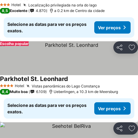
Hotel
Localização privilegiada na orla do lago
3 Estrelas
8,5
Excelente
4.870
a 0.2 km de Centro da cidade
Selecione as datas para ver os preços
Ver preços
exatos.
Escolha popular
Partilhar
Ad
Parkhotel St. Leonhard
Hotel
Vistas panorâmicas do Lago Constança
4 Estrelas
8,4
Muito boa
6.109
Ueberlingen, a 10.3 km de Meersburg
Selecione as datas para ver os preços
Ver preços
exatos.
Partilhar
Ad