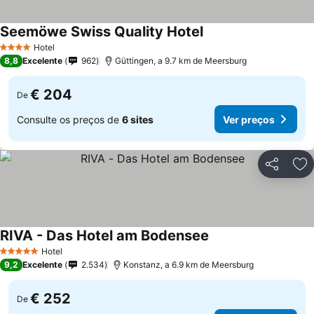
Seemöwe Swiss Quality Hotel
Hotel
4 Estrelas
8,8
Excelente
962
Güttingen, a 9.7 km de Meersburg
€ 204
De
Consulte os preços de
6 sites
Ver preços
Partilhar
Ad
RIVA - Das Hotel am Bodensee
Hotel
5 Estrelas
9,2
Excelente
2.534
Konstanz, a 6.9 km de Meersburg
€ 252
De