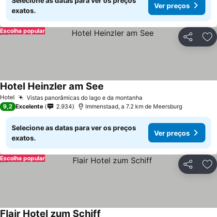
Selecione as datas para ver os preços
Ver preços
exatos.
Escolha popular
Partilhar
Ad
Hotel Heinzler am See
Hotel
Vistas panorâmicas do lago e da montanha
9,2
Excelente
2.934
Immenstaad, a 7.2 km de Meersburg
Selecione as datas para ver os preços
Ver preços
exatos.
Escolha popular
Partilhar
Ad
Flair Hotel zum Schiff