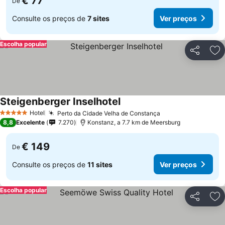
€ 77
De
Consulte os preços de
7 sites
Ver preços
Escolha popular
Partilhar
Ad
Steigenberger Inselhotel
Hotel
Perto da Cidade Velha de Constança
5 Estrelas
8,8
Excelente
7.270
Konstanz, a 7.7 km de Meersburg
€ 149
De
Consulte os preços de
11 sites
Ver preços
Escolha popular
Partilhar
Ad