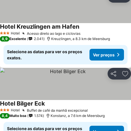
Hotel Kreuzlingen am Hafen
Hotel
Acesso direto ao lago e ciclovias
3 Estrelas
8,9
Excelente
2.041
Kreuzlingen, a 8.3 km de Meersburg
Selecione as datas para ver os preços
Ver preços
exatos.
Partilhar
Ad
Hotel Bilger Eck
Hotel
Buffet de café da manhã excepcional
3 Estrelas
8,4
Muito boa
1.574
Konstanz, a 7.6 km de Meersburg
Selecione as datas para ver os preços