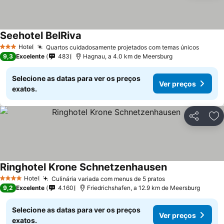
Seehotel BelRiva
Hotel
Quartos cuidadosamente projetados com temas únicos
3 Estrelas
9,3
Excelente
483
Hagnau, a 4.0 km de Meersburg
Selecione as datas para ver os preços
Ver preços
exatos.
Partilhar
Ad
Ringhotel Krone Schnetzenhausen
Hotel
Culinária variada com menus de 5 pratos
4 Estrelas
9,2
Excelente
4.160
Friedrichshafen, a 12.9 km de Meersburg
Selecione as datas para ver os preços
Ver preços
exatos.