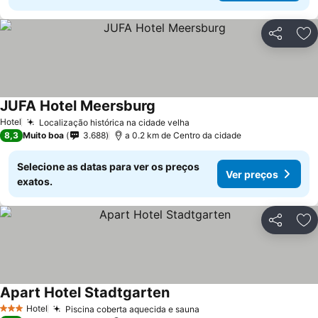
Partilhar
Ad
JUFA Hotel Meersburg
Hotel
Localização histórica na cidade velha
8,3
Muito boa
3.688
a 0.2 km de Centro da cidade
Selecione as datas para ver os preços
Ver preços
exatos.
Partilhar
Ad
Apart Hotel Stadtgarten
Hotel
Piscina coberta aquecida e sauna
3 Estrelas