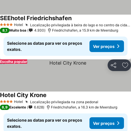
SEEhotel Friedrichshafen
Hotel
Localização privilegiada à beira do lago e no centro da cidade
4 Estrelas
8,1
Muito boa
4.930
Friedrichshafen, a 15.9 km de Meersburg
Selecione as datas para ver os preços
Ver preços
exatos.
Escolha popular
Partilhar
Ad
Hotel City Krone
Hotel
Localização privilegiada na zona pedonal
4 Estrelas
8,9
Excelente
6.628
Friedrichshafen, a 16.3 km de Meersburg
Selecione as datas para ver os preços
Ver preços
exatos.