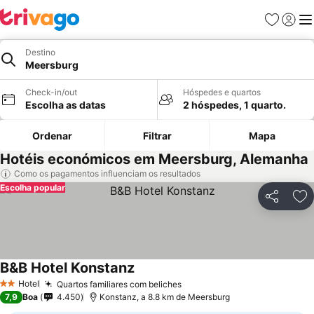
Favoritos
Iniciar
Me
Destino
Meersburg
Check-in/out
Hóspedes e quartos
Escolha as datas
2 hóspedes, 1 quarto.
Ordenar
Filtrar
Mapa
Hotéis económicos em Meersburg, Alemanha
Como os pagamentos influenciam os resultados
Escolha popular
Partilhar
Ad
B&B Hotel Konstanz
Hotel
Quartos familiares com beliches
2 Estrelas
7,9
Boa
4.450
Konstanz, a 8.8 km de Meersburg