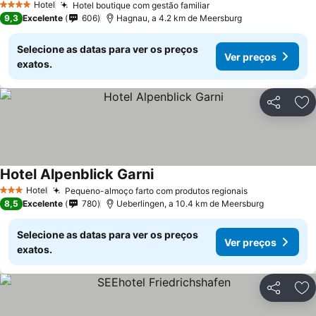
Hotel
Hotel boutique com gestão familiar
4 Estrelas
9,3
Excelente
606
Hagnau, a 4.2 km de Meersburg
Selecione as datas para ver os preços
Ver preços
exatos.
Partilhar
Ad
Hotel Alpenblick Garni
Hotel
Pequeno-almoço farto com produtos regionais
3 Estrelas
8,5
Excelente
780
Ueberlingen, a 10.4 km de Meersburg
Selecione as datas para ver os preços
Ver preços
exatos.
Partilhar
Ad