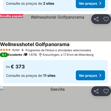
Consulte os preços de
2 sites
Ver preços
Escolha popular
Partilhar
Ad
Wellnesshotel Golfpanorama
Hotel
Programas de fitness e atividades selecionados
4 Estrelas
9,1
Excelente
1.678
Kreuzlingen, a 17.8 km de Meersburg
€ 373
De
Consulte os preços de
11 sites
Ver preços
Partilhar
Ad