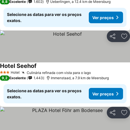
8,8
Excelente
1.602
Ueberlingen, a 12.4 km de Meersburg
Selecione as datas para ver os preços
Ver preços
exatos.
Partilhar
Ad
Hotel Seehof
Hotel
Culinária refinada com vista para o lago
3 Estrelas
9,2
Excelente
1.443
Immenstaad, a 7.9 km de Meersburg
Selecione as datas para ver os preços
Ver preços
exatos.
Partilhar
Ad