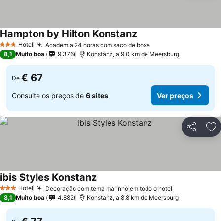
Hampton by Hilton Konstanz
Hotel
Academia 24 horas com saco de boxe
3 Estrelas
8,1
Muito boa
9.376
Konstanz, a 9.0 km de Meersburg
€ 67
De
Consulte os preços de
6 sites
Ver preços
Partilhar
Ad
ibis Styles Konstanz
Hotel
Decoração com tema marinho em todo o hotel
3 Estrelas
8,1
Muito boa
4.882
Konstanz, a 8.8 km de Meersburg