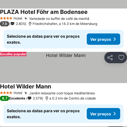
PLAZA Hotel Föhr am Bodensee
Hotel
Variedade no buffet de café da manhã
4 Estrelas
7,0
2.805
Friedrichshafen, a 14.3 km de Meersburg
Selecione as datas para ver os preços
Ver preços
exatos.
Escolha popular
Partilhar
Ad
Hotel Wilder Mann
Hotel
Jardim relaxante com toque mediterrâneo
4 Estrelas
8,7
Excelente
2.579
a 0.2 km de Centro da cidade
Selecione as datas para ver os preços
Ver preços
exatos.