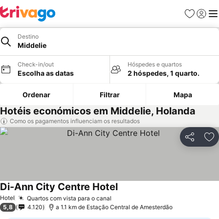
Favoritos
Iniciar
Me
Destino
Middelie
Check-in/out
Hóspedes e quartos
Escolha as datas
2 hóspedes, 1 quarto.
Ordenar
Filtrar
Mapa
Hotéis económicos em Middelie, Holanda
Como os pagamentos influenciam os resultados
Partilhar
Ad
Di-Ann City Centre Hotel
Hotel
Quartos com vista para o canal
5,8
4.120
a 1.1 km de Estação Central de Amesterdão