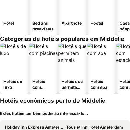
Hotel
Bed and
Aparthotel
Hostel
Casa
breakfasts
hósp
Categorias de hotéis populares em Middelie
Hotéis de
Hotéis
Hotéis que
Hotéis
Hoté
luxo
com
permitem
com spa
com
piscinas
animais
esta
ment
Hotéis económicos perto de Middelie
Estes hotéis também poderão interessá-lo...
Holiday Inn Express Amsterdam - North Riverside By Ihg
Tourist Inn Hotel Amsterdam