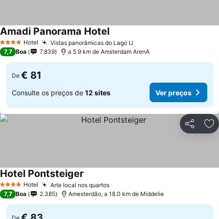
Amadi Panorama Hotel
Hotel
Vistas panorâmicas do Lago IJ
4 Estrelas
7,7
Boa
7.839
a 5.9 km de Amsterdam ArenA
€ 81
De
Consulte os preços de
12 sites
Ver preços
Partilhar
Ad
Hotel Pontsteiger
Hotel
Arte local nos quartos
4 Estrelas
7,7
Boa
2.385
Amesterdão, a 18.0 km de Middelie
€ 83
De