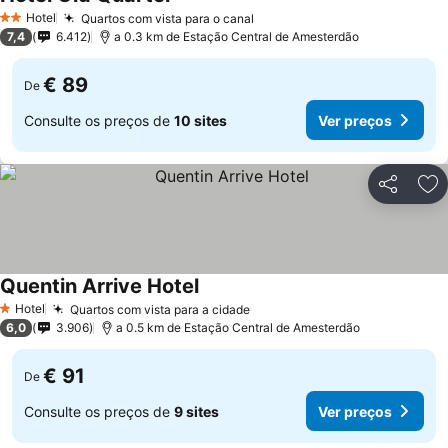
Hotel
Quartos com vista para o canal
2 Estrelas
7,4
6.412
a 0.3 km de Estação Central de Amesterdão
€ 89
De
Consulte os preços de
10 sites
Ver preços
Partilhar
Ad
Quentin Arrive Hotel
Hotel
Quartos com vista para a cidade
1 Estrelas
6,0
3.906
a 0.5 km de Estação Central de Amesterdão
€ 91
De
Consulte os preços de
9 sites
Ver preços