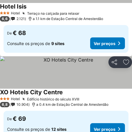
Hotel Isis
Hotel
Terraço na calçada para relaxar
3 Estrelas
6,6
2.121
a 1.1 km de Estação Central de Amesterdão
€ 68
De
Consulte os preços de
9 sites
Ver preços
Partilhar
Ad
XO Hotels City Centre
Hotel
Edifício histórico do século XVIII
3 Estrelas
6,8
10.904
a 0.4 km de Estação Central de Amesterdão
€ 69
De
Consulte os preços de
12 sites
Ver preços