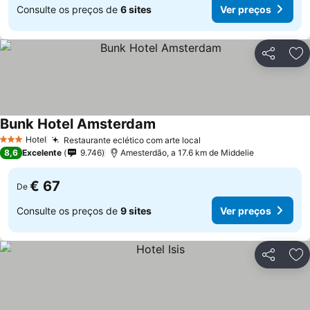
Consulte os preços de
6 sites
Ver preços
Partilhar
Ad
Bunk Hotel Amsterdam
Hotel
Restaurante eclético com arte local
3 Estrelas
8,6
Excelente
9.746
Amesterdão, a 17.6 km de Middelie
€ 67
De
Consulte os preços de
9 sites
Ver preços
Partilhar
Ad