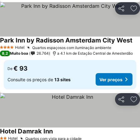
Partilhar
Ad
Park Inn by Radisson Amsterdam City West
Hotel
Quartos espaçosos com iluminação ambiente
4 Estrelas
8,2
Muito boa
26.764
a 4.1 km de Estação Central de Amesterdão
€ 93
De
Consulte os preços de
13 sites
Ver preços
Partilhar
Ad
Hotel Damrak Inn
Hotel
Quartos com vista para a cidade