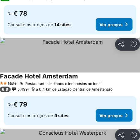
€ 78
De
Consulte os preços de
14 sites
Ver preços
Partilhar
Ad
Facade Hotel Amsterdam
Hotel
Restaurantes indianos e indonésios no local
2 Estrelas
6,8
5.499
a 0.4 km de Estação Central de Amesterdão
€ 79
De
Consulte os preços de
9 sites
Ver preços
Partilhar
Ad