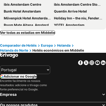
ibis Amsterdam Centre
ibis Amsterdam Centre Stopera
Bunk Hotel Amsterdam
Quentin Arrive Hotel
Mövenpick Hotel Amsterdam City Centre
Holiday Inn – the niu, Fender Amsterdam
Room Mate Aitana, Amsterdam
YOTEL Amsterdam
ibis Amsterdam City West
Inntel Hotels Amsterdam Landmark
Ver todas as estadias em Middelie
Hotel Torenzicht
XO Hotels City Centre
Comparador de Hotéis
Europa
Holanda
Hotel Continental Amsterdam
DoubleTree by Hilton Amsterdam - NDSM Wharf
Holanda do Norte
Hotéis económicos em Middelie
Camp-Inn Hotel
DoubleTree by Hilton Amsterdam Centraal Station
Four Elements Hotel Amsterdam
Inntel Hotels Amsterdam Zaandam
Facebook
Twitter
Insta
Yo
Quentin Zoo Hotel
Di-Ann City Centre Hotel
Budget Hotel Ben
Facade Hotel Amsterdam
Adicionar no Google
Rembrandtplein Hotel
The Hyve Capsule hostel Amsterdam
Encontre facilmente os nossos
resultados: adicione o trivago como
Rooms25
AmicitiA
fonte preferencial no Google.
TRIBE Amsterdam City
Inntel Hotels Amsterdam Centre
Empresa
Rho Hotel
Travel Hotel Amsterdam
Os nossos produtos