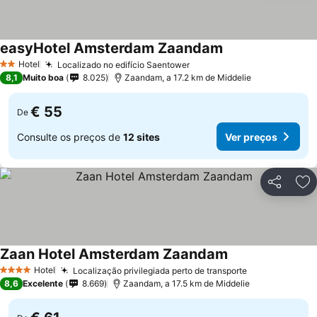
easyHotel Amsterdam Zaandam
Hotel
Localizado no edifício Saentower
2 Estrelas
8,1
Muito boa
8.025
Zaandam, a 17.2 km de Middelie
€ 55
De
Consulte os preços de
12 sites
Ver preços
Partilhar
Ad
Zaan Hotel Amsterdam Zaandam
Hotel
Localização privilegiada perto de transporte
4 Estrelas
8,6
Excelente
8.669
Zaandam, a 17.5 km de Middelie