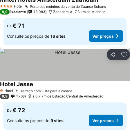
Hotel
Perto dos moinhos de vento de Zaanse Schans
4 Estrelas
8,9
Excelente
13.083
Zaandam, a 17.3 km de Middelie
€ 71
De
Consulte os preços de
16 sites
Ver preços
Partilhar
Ad
Hotel Jesse
Hotel
Terraço com vista para a cidade
1 Estrelas
6,9
1.768
a 0.7 km de Estação Central de Amesterdão
€ 72
De
Consulte os preços de
9 sites
Ver preços