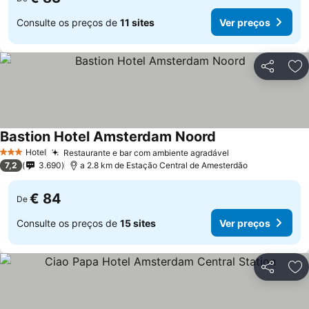
Consulte os preços de
11 sites
Ver preços
Partilhar
Ad
Bastion Hotel Amsterdam Noord
Hotel
Restaurante e bar com ambiente agradável
3 Estrelas
7,2
3.690
a 2.8 km de Estação Central de Amesterdão
€ 84
De
Consulte os preços de
15 sites
Ver preços
Partilhar
Ad