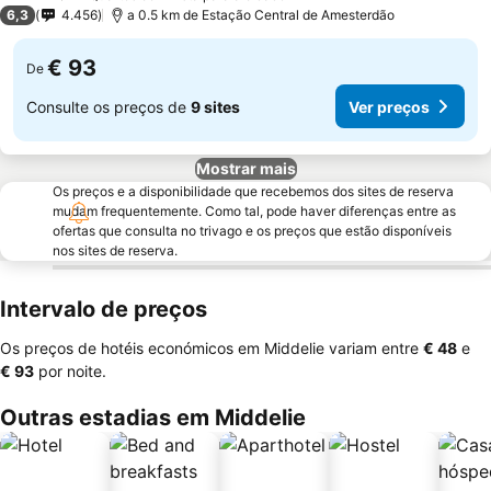
2 Estrelas
6,3
4.456
a 0.5 km de Estação Central de Amesterdão
€ 93
De
Consulte os preços de
9 sites
Ver preços
Mostrar mais
Os preços e a disponibilidade que recebemos dos sites de reserva
mudam frequentemente. Como tal, pode haver diferenças entre as
ofertas que consulta no trivago e os preços que estão disponíveis
nos sites de reserva.
Intervalo de preços
Os preços de hotéis económicos em Middelie variam entre
‎€ 48
e
‎€ 93
por noite.
Outras estadias em Middelie