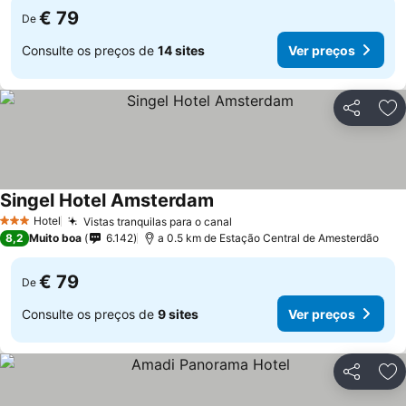
€ 79
De
Consulte os preços de
14 sites
Ver preços
Partilhar
Ad
Singel Hotel Amsterdam
Hotel
Vistas tranquilas para o canal
3 Estrelas
8,2
Muito boa
6.142
a 0.5 km de Estação Central de Amesterdão
€ 79
De
Consulte os preços de
9 sites
Ver preços
Partilhar
Ad