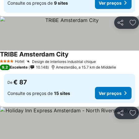
Consulte os preços de
9 sites
Ver preços
Partilhar
Ad
TRIBE Amsterdam City
Hotel
Design de interiores industrial chique
4 Estrelas
9,2
Excelente
10.148
Amesterdão, a 15.7 km de Middelie
€ 87
De
Consulte os preços de
15 sites
Ver preços
Partilhar
Ad