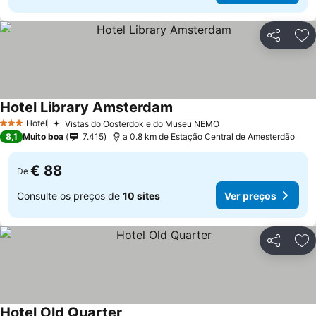
Partilhar
Ad
Hotel Library Amsterdam
Hotel
Vistas do Oosterdok e do Museu NEMO
3 Estrelas
8,1
Muito boa
7.415
a 0.8 km de Estação Central de Amesterdão
€ 88
De
Consulte os preços de
10 sites
Ver preços
Partilhar
Ad
Hotel Old Quarter