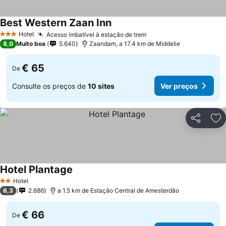
Best Western Zaan Inn
Hotel
Acesso imbatível à estação de trem
3 Estrelas
8,0
Muito boa
5.640
Zaandam, a 17.4 km de Middelie
€ 65
De
Consulte os preços de
10 sites
Ver preços
Partilhar
Ad
Hotel Plantage
Hotel
2 Estrelas
6,3
2.686
a 1.5 km de Estação Central de Amesterdão
€ 66
De