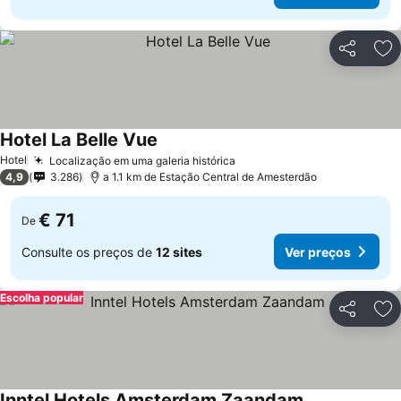
Partilhar
Ad
Hotel La Belle Vue
Hotel
Localização em uma galeria histórica
4,9
3.286
a 1.1 km de Estação Central de Amesterdão
€ 71
De
Consulte os preços de
12 sites
Ver preços
Escolha popular
Partilhar
Ad
Inntel Hotels Amsterdam Zaandam