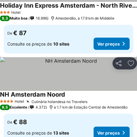
Holiday Inn Express Amsterdam - North Riverside By Ihg
Hotel
3 Estrelas
8,3
Muito boa
16.996
Amesterdão, a 17.9 km de Middelie
€ 87
De
Consulte os preços de
10 sites
Ver preços
Partilhar
Ad
NH Amsterdam Noord
Hotel
Culinária holandesa no Travelers
4 Estrelas
8,5
Excelente
4.372
a 1.7 km de Estação Central de Amesterdão
€ 88
De
Consulte os preços de
13 sites
Ver preços