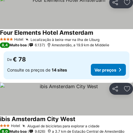
Partilhar
Ad
Four Elements Hotel Amsterdam
Hotel
Localização à beira-mar na ilha de IJburg
4 Estrelas
8,4
Muito boa
6.137
Amesterdão, a 19.9 km de Middelie
€ 78
De
Consulte os preços de
14 sites
Ver preços
Partilhar
Ad
ibis Amsterdam City West
Hotel
Aluguel de bicicletas para explorar a cidade
3 Estrelas
8,0
Muito boa
9.626
a 3.7 km de Estação Central de Amesterdão