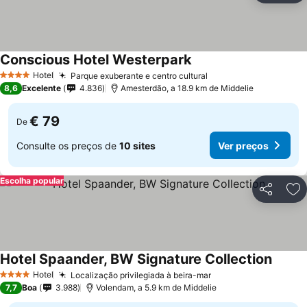
Conscious Hotel Westerpark
Hotel
Parque exuberante e centro cultural
4 Estrelas
8,6
Excelente
4.836
Amesterdão, a 18.9 km de Middelie
€ 79
De
Consulte os preços de
10 sites
Ver preços
Escolha popular
Partilhar
Ad
Hotel Spaander, BW Signature Collection
Hotel
Localização privilegiada à beira-mar
4 Estrelas
7,7
Boa
3.988
Volendam, a 5.9 km de Middelie