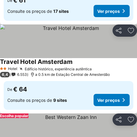
€ 61
De
Consulte os preços de
17 sites
Ver preços
Partilhar
Ad
Travel Hotel Amsterdam
Hotel
Edifício histórico, experiência autêntica
2 Estrelas
6,4
6.553
a 0.5 km de Estação Central de Amesterdão
€ 64
De
Consulte os preços de
9 sites
Ver preços
Escolha popular
Partilhar
Ad