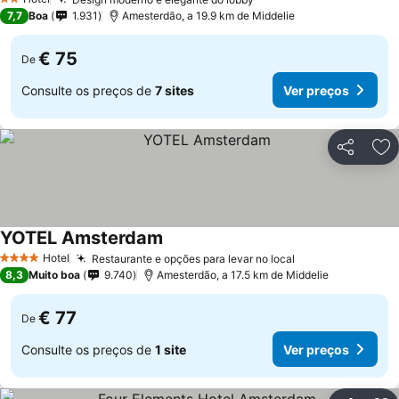
2 Estrelas
7,7
Boa
1.931
Amesterdão, a 19.9 km de Middelie
€ 75
De
Consulte os preços de
7 sites
Ver preços
Partilhar
Ad
YOTEL Amsterdam
Hotel
Restaurante e opções para levar no local
4 Estrelas
8,3
Muito boa
9.740
Amesterdão, a 17.5 km de Middelie
€ 77
De
Consulte os preços de
1 site
Ver preços