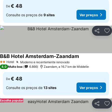
€ 48
De
Consulte os preços de
9 sites
Ver preços
Partilhar
Ad
B&B Hotel Amsterdam-Zaandam
Hotel
Moderno e recentemente renovado
2 Estrelas
8,0
Muito boa
6.866
Zaandam, a 16.7 km de Middelie
€ 48
De
Consulte os preços de
13 sites
Ver preços
Escolha popular
Partilhar
Ad