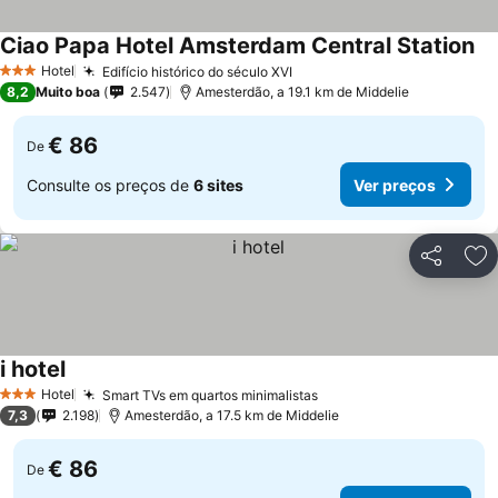
Ciao Papa Hotel Amsterdam Central Station
Hotel
Edifício histórico do século XVI
3 Estrelas
8,2
Muito boa
2.547
Amesterdão, a 19.1 km de Middelie
€ 86
De
Consulte os preços de
6 sites
Ver preços
Partilhar
Ad
i hotel
Hotel
Smart TVs em quartos minimalistas
3 Estrelas
7,3
2.198
Amesterdão, a 17.5 km de Middelie
€ 86
De