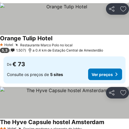
Partilhar
Ad
Orange Tulip Hotel
Hotel
Restaurante Marco Polo no local
1 Estrelas
5,3
1.507
a 0.4 km de Estação Central de Amesterdão
€ 73
De
Consulte os preços de
5 sites
Ver preços
Partilhar
Ad
The Hyve Capsule hostel Amsterdam
Hotel
Design moderno e elegante do lobby