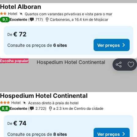
Hotel Alboran
Ver preços
Hotel
Quartos com varandas privativas e vista para o mar
Ver preços
2 Estrelas
9,1
Excelente
717
Carboneras, a 16.4 km de Mojácar
€ 72
De
Consulte os preços de
6 sites
Ver preços
Escolha popular
Partilhar
Ad
Hospedium Hotel Continental
Ver preços
Hotel
Acesso direto à praia do hotel
Ver preços
3 Estrelas
8,8
Excelente
2.722
a 2.3 km de Centro da cidade
€ 74
De
Consulte os preços de
8 sites
Ver preços