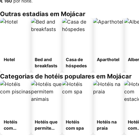
‎€ 160
por noite.
Outras estadias em Mojácar
Hotel
Bed and
Casa de
Aparthotel
Albe
breakfasts
hóspedes
Categorias de hotéis populares em Mojácar
Hotéis
Hotéis que
Hotéis
Hotéis na
Hoté
com
permitem
com spa
praia
com
piscinas
animais
esta