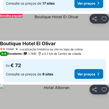
Consulte os preços de
17 sites
Ver preços
Escolha popular
Partilhar
Ad
Boutique Hotel El Olivar
Ver preços
Hotel
Localização histórica na vila no topo da colina
Ver preços
2 Estrelas
9,6
Excelente
1.748
a 0.1 km de Centro da cidade
€ 72
De
Consulte os preços de
8 sites
Ver preços
Partilhar
Ad