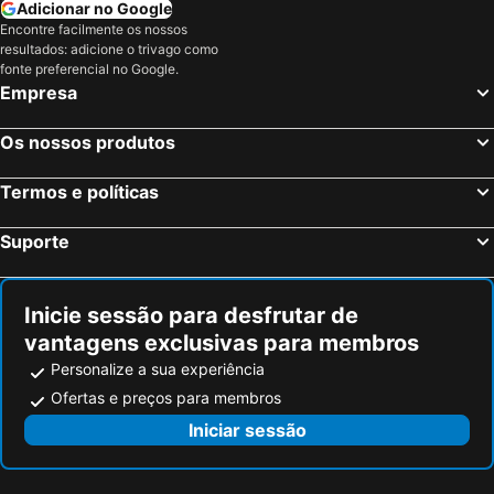
Hotel Mamabels
Hotel Valle del Este Golf Spa
Adicionar no Google
Encontre facilmente os nossos
Hotel El Dorado
Apartamento Paraiso en Vera Playa
resultados: adicione o trivago como
Por la zona de Cabo de Gata
Hotel Donde Caparrós
fonte preferencial no Google.
Empresa
Hotel Alboran
Hotel Las Palmas
Hotel Lucero
Hospedium Hotel Continental
Os nossos produtos
Hotel Simón
Hospedería Ancladero
Termos e políticas
Puerto Marina De Mojacar
Hotel Sal Marina
Pension Cuatro Vientos
Boutique Hotel El Olivar
Suporte
Hotel Marazul
Mojacar Playa
Parque Tropical
Marina Rey Aparthotel
Inicie sessão para desfrutar de
Reina
Hotel Mi Casa
vantagens exclusivas para membros
Hotel El Trebol
Hostal El Perejil
Personalize a sua experiência
Ofertas e preços para membros
Iniciar sessão