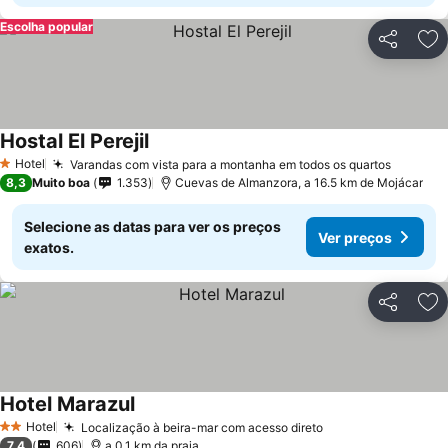
Escolha popular
Partilhar
Ad
Hostal El Perejil
Ver preços
Hotel
Varandas com vista para a montanha em todos os quartos
Ver pre
1 Estrelas
8,3
Muito boa
1.353
Cuevas de Almanzora, a 16.5 km de Mojácar
Selecione as datas para ver os preços
Ver preços
exatos.
Partilhar
Ad
Hotel Marazul
Ver preços
Hotel
Localização à beira-mar com acesso direto
Ver preços
2 Estrelas
7,4
606
a 0.1 km da praia