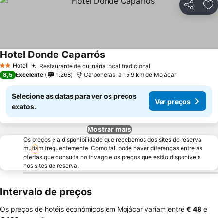
Partilhar
Ad
Hotel Donde Caparrós
Ver preços
Hotel
Restaurante de culinária local tradicional
Ver preços
2 Estrelas
8,5
Excelente
1.268
Carboneras, a 15.9 km de Mojácar
Selecione as datas para ver os preços
Ver preços
exatos.
Mostrar mais
Os preços e a disponibilidade que recebemos dos sites de reserva
mudam frequentemente. Como tal, pode haver diferenças entre as
ofertas que consulta no trivago e os preços que estão disponíveis
nos sites de reserva.
Intervalo de preços
Os preços de hotéis económicos em Mojácar variam entre
‎€ 48
e