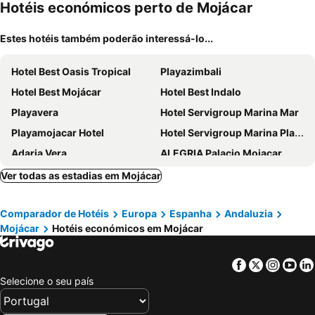
ment
Hotéis económicos perto de Mojácar
Estes hotéis também poderão interessá-lo...
Hotel Best Oasis Tropical
Playazimbali
Hotel Best Mojácar
Hotel Best Indalo
Playavera
Hotel Servigroup Marina Mar
Playamojacar Hotel
Hotel Servigroup Marina Playa
Adaria Vera
ALEGRIA Palacio Mojacar
Hotel El Puntazo
Playamojácar
Ver todas as estadias em Mojácar
Hotel Apartamentos Mojácar Beach
Hotel Mojácar Playa
Comparador de Hotéis
Europa
Espanha
Andaluzia
Hotel Carboneras Cabo de Gata
Hotel Terraza Carmona
Mojácar
Hotéis económicos em Mojácar
Hotel Punta del Cantal
Hotel Rancho del Mar
Parador de Mojácar
Hotel Virgen del Mar
Facebook
Twitter
Insta
Yo
Avent Verahotel
El Flamenco
Selecione o seu país
Botaniq Hotel Boutique
Apartamentos Torrelaguna