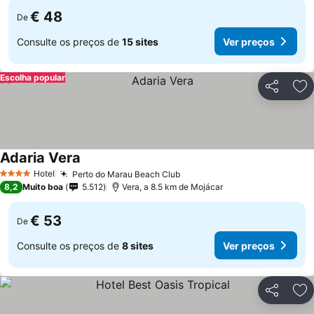
€ 48
De
Consulte os preços de
15 sites
Ver preços
Escolha popular
Partilhar
Ad
Adaria Vera
Ver preços
Hotel
Perto do Marau Beach Club
Ver preços
4 Estrelas
8,2
Muito boa
5.512
Vera, a 8.5 km de Mojácar
€ 53
De
Consulte os preços de
8 sites
Ver preços
Partilhar
Ad