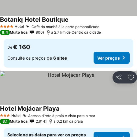
Botaniq Hotel Boutique
Ver preços
Hotel
Café da manhã à la carte personalizado
Ver preços
4 Estrelas
8,4
Muito boa
900
a 2.7 km de Centro da cidade
€ 160
De
Consulte os preços de
6 sites
Ver preços
Partilhar
Ad
Hotel Mojácar Playa
Ver preços
Hotel
Acesso direto à praia e vista para o mar
Ver preços
3 Estrelas
8,1
Muito boa
2.914
a 0.2 km da praia
Selecione as datas para ver os preços