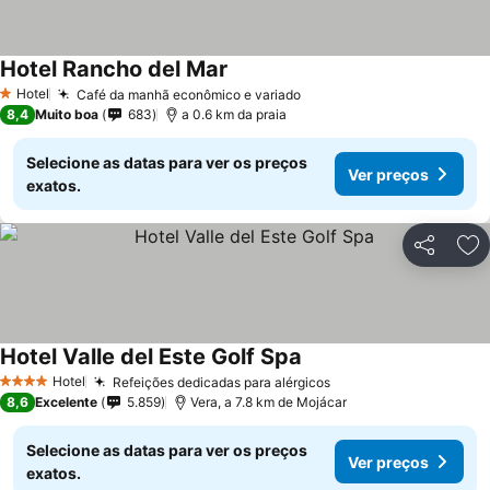
Hotel Rancho del Mar
Ver preços
Hotel
Café da manhã econômico e variado
Ver preços
1 Estrelas
8,4
Muito boa
683
a 0.6 km da praia
Selecione as datas para ver os preços
Ver preços
exatos.
Partilhar
Ad
Hotel Valle del Este Golf Spa
Ver preços
Hotel
Refeições dedicadas para alérgicos
Ver preços
4 Estrelas
8,6
Excelente
5.859
Vera, a 7.8 km de Mojácar
Selecione as datas para ver os preços
Ver preços
exatos.