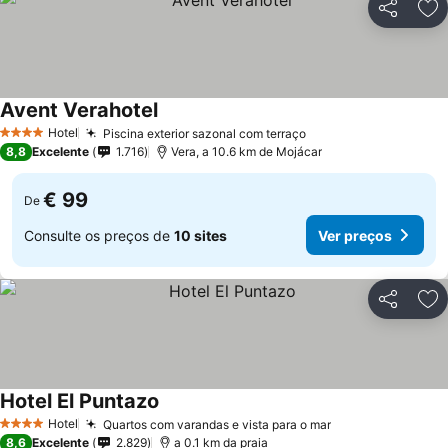
Partilhar
Ad
Avent Verahotel
Ver preços
Hotel
Piscina exterior sazonal com terraço
Ver preços
4 Estrelas
8,8
Excelente
1.716
Vera, a 10.6 km de Mojácar
€ 99
De
Consulte os preços de
10 sites
Ver preços
Partilhar
Ad
Hotel El Puntazo
Ver preços
Hotel
Quartos com varandas e vista para o mar
Ver preços
4 Estrelas
8,6
Excelente
2.829
a 0.1 km da praia