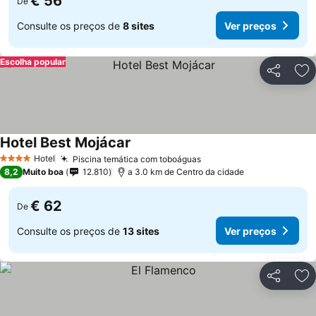
€ 56
De
Consulte os preços de
8 sites
Ver preços
Escolha popular
Partilhar
Ad
Hotel Best Mojácar
Ver preços
Hotel
Piscina temática com toboáguas
Ver preços
4 Estrelas
8,2
Muito boa
12.810
a 3.0 km de Centro da cidade
€ 62
De
Consulte os preços de
13 sites
Ver preços
Partilhar
Ad