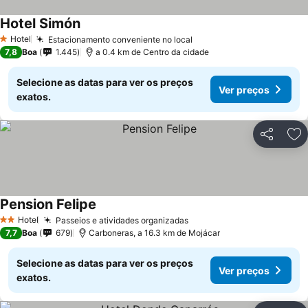
Hotel Simón
Ver preços
Hotel
Estacionamento conveniente no local
Ver preços
1 Estrelas
7,8
Boa
1.445
a 0.4 km de Centro da cidade
Selecione as datas para ver os preços
Ver preços
exatos.
Partilhar
Ad
Pension Felipe
Ver preços
Hotel
Passeios e atividades organizadas
Ver preços
2 Estrelas
7,7
Boa
679
Carboneras, a 16.3 km de Mojácar
Selecione as datas para ver os preços
Ver preços
exatos.