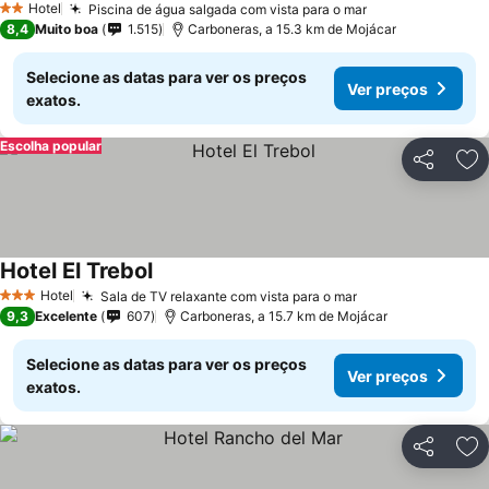
Hotel
Piscina de água salgada com vista para o mar
Ver preços
2 Estrelas
8,4
Muito boa
1.515
Carboneras, a 15.3 km de Mojácar
Selecione as datas para ver os preços
Ver preços
exatos.
Escolha popular
Partilhar
Ad
Hotel El Trebol
Ver preços
Hotel
Sala de TV relaxante com vista para o mar
Ver preços
3 Estrelas
9,3
Excelente
607
Carboneras, a 15.7 km de Mojácar
Selecione as datas para ver os preços
Ver preços
exatos.
Partilhar
Ad