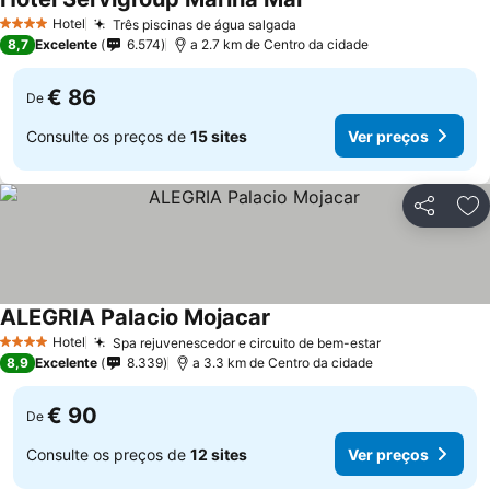
Ver preços
Hotel
Três piscinas de água salgada
Ver preços
4 Estrelas
8,7
Excelente
6.574
a 2.7 km de Centro da cidade
€ 86
De
Consulte os preços de
15 sites
Ver preços
Partilhar
Ad
ALEGRIA Palacio Mojacar
Ver preços
Hotel
Spa rejuvenescedor e circuito de bem-estar
Ver preços
4 Estrelas
8,9
Excelente
8.339
a 3.3 km de Centro da cidade
€ 90
De
Consulte os preços de
12 sites
Ver preços