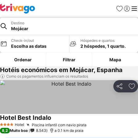
Favoritos
Iniciar
Me
Destino
Mojácar
Check-in/out
Hóspedes e quartos
Escolha as datas
2 hóspedes, 1 quarto.
Ordenar
Filtrar
Mapa
Hotéis económicos em Mojácar, Espanha
Como os pagamentos influenciam os resultados
Partilhar
Ad
Hotel Best Indalo
Ver preços
Hotel
Piscina infantil com navio pirata
Ver preços
4 Estrelas
8,2
Muito boa
8.543
a 0.1 km da praia