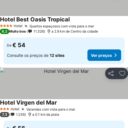
Hotel Best Oasis Tropical
Ver preços
Hotel
Quartos espaçosos com vista para o mar
Ver preços
4 Estrelas
8,2
Muito boa
11.326
a 2.9 km de Centro da cidade
€ 54
De
Consulte os preços de
12 sites
Ver preços
Partilhar
Ad
Hotel Virgen del Mar
Ver preços
Hotel
Varandas com vista para o mar
Ver preços
3 Estrelas
7,3
1.236
a 0.1 km da praia