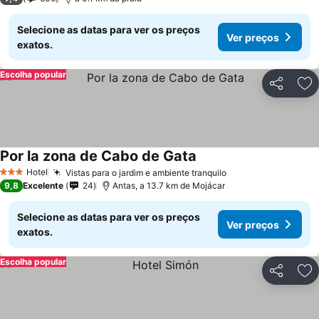
Selecione as datas para ver os preços
Ver preços
exatos.
Escolha popular
Partilhar
Ad
Por la zona de Cabo de Gata
Ver preços
Hotel
Vistas para o jardim e ambiente tranquilo
Ver preços
3 Estrelas
9,8
Excelente
24
Antas, a 13.7 km de Mojácar
Selecione as datas para ver os preços
Ver preços
exatos.
Escolha popular
Partilhar
Ad