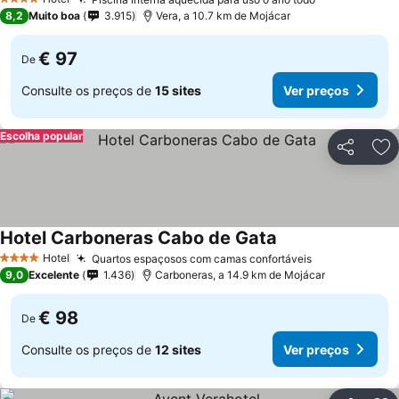
Ver preços
4 Estrelas
8,2
Muito boa
3.915
Vera, a 10.7 km de Mojácar
€ 97
De
Consulte os preços de
15 sites
Ver preços
Escolha popular
Partilhar
Ad
Hotel Carboneras Cabo de Gata
Ver preços
Hotel
Quartos espaçosos com camas confortáveis
Ver preços
4 Estrelas
9,0
Excelente
1.436
Carboneras, a 14.9 km de Mojácar
€ 98
De
Consulte os preços de
12 sites
Ver preços