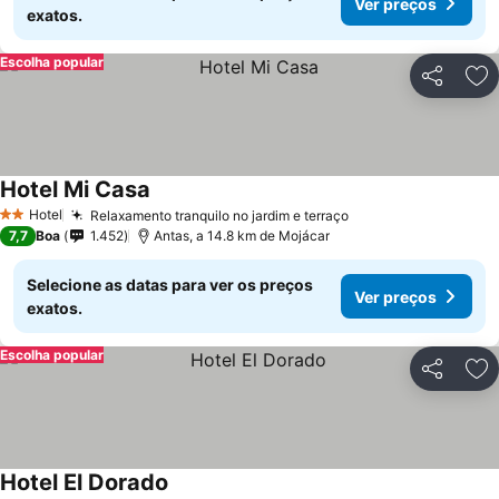
Ver preços
exatos.
Escolha popular
Partilhar
Ad
Hotel Mi Casa
Ver preços
Hotel
Relaxamento tranquilo no jardim e terraço
Ver preços
2 Estrelas
7,7
Boa
1.452
Antas, a 14.8 km de Mojácar
Selecione as datas para ver os preços
Ver preços
exatos.
Escolha popular
Partilhar
Ad
Hotel El Dorado
Ver preços