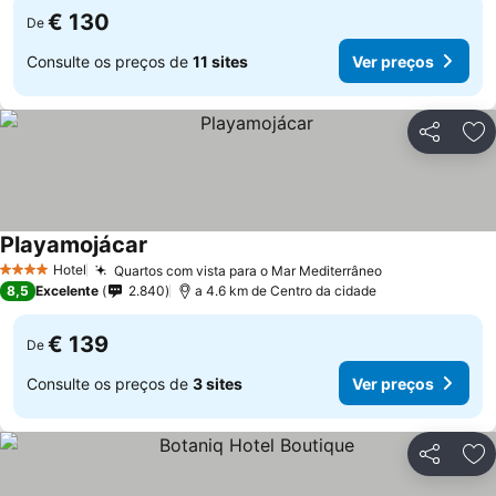
€ 130
De
Consulte os preços de
11 sites
Ver preços
Partilhar
Ad
Playamojácar
Ver preços
Hotel
Quartos com vista para o Mar Mediterrâneo
Ver preços
4 Estrelas
8,5
Excelente
2.840
a 4.6 km de Centro da cidade
€ 139
De
Consulte os preços de
3 sites
Ver preços
Partilhar
Ad