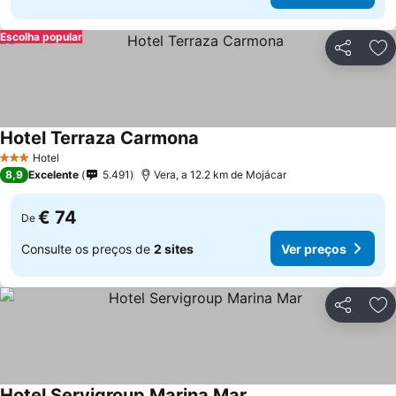
Escolha popular
Partilhar
Ad
Hotel Terraza Carmona
Ver preços
Hotel
3 Estrelas
8,9
Excelente
5.491
Vera, a 12.2 km de Mojácar
€ 74
De
Consulte os preços de
2 sites
Ver preços
Partilhar
Ad
Hotel Servigroup Marina Mar