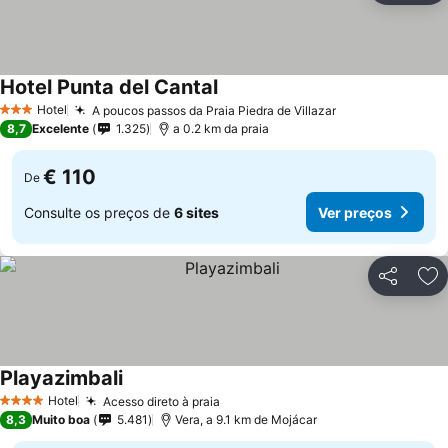
Hotel Punta del Cantal
Ver preços
Hotel
A poucos passos da Praia Piedra de Villazar
Ver preços
3 Estrelas
8,7
Excelente
1.325
a 0.2 km da praia
€ 110
De
Consulte os preços de
6 sites
Ver preços
Partilhar
Ad
Playazimbali
Ver preços
Hotel
Acesso direto à praia
Ver preços
4 Estrelas
8,3
Muito boa
5.481
Vera, a 9.1 km de Mojácar