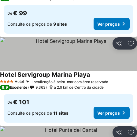
€ 99
De
Consulte os preços de
9 sites
Ver preços
Partilhar
Ad
Hotel Servigroup Marina Playa
Ver preços
Hotel
Localização à beira-mar com área reservada
Ver preços
4 Estrelas
8,9
Excelente
9.363
a 2.9 km de Centro da cidade
€ 101
De
Consulte os preços de
11 sites
Ver preços
Partilhar
Ad