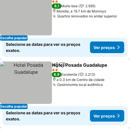
2 Estrelas
8,1
Muito boa
2.595
Morella, a 19.7 km de Monroyo
Quartos renovados no andar superior
Ver p
Escolha popular
Selecione as datas para ver os preços
Ver preços
exatos.
Hotel Posada Guadalupe
Partilhar
Adicionar aos favoritos
V
2 Estrelas
8,9
Excelente
2.213
a 0.3 km de Centro da cidade
Gastronomia local autêntica
Ver preços
Escolha popular
Selecione as datas para ver os preços
Ver preços
exatos.