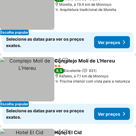
Morella, a 19.4 km de Monroyo
Arquitetura tradicional de Morella
Ver preç
Escolha popular
Selecione as datas para ver os preços
Ver preços
exatos.
Complejo Molí de L'Hereu
Partilhar
Adicionar aos favoritos
2 Estrelas
8,5
Excelente
631
Ráfales, a 7.1 km de Monroyo
Piscina interior com vista para a natureza
Ve
Escolha popular
Selecione as datas para ver os preços
Ver preços
exatos.
Hotel El Cid
Partilhar
Adicionar aos favoritos
Ver preços