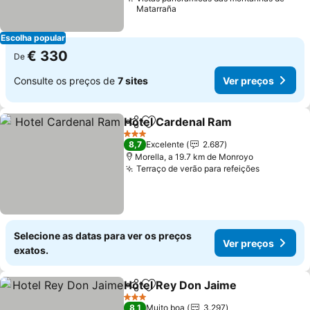
Matarraña
Escolha popular
€ 330
De
Consulte os preços de
7 sites
Ver preços
Hotel Cardenal Ram
Partilhar
Adicionar aos favoritos
Ver pr
3 Estrelas
8,7
Excelente
2.687
Morella, a 19.7 km de Monroyo
Terraço de verão para refeições
Ver preço
Selecione as datas para ver os preços
Ver preços
exatos.
Hotel Rey Don Jaime
Partilhar
Adicionar aos favoritos
Ver p
3 Estrelas
8,1
Muito boa
3.297