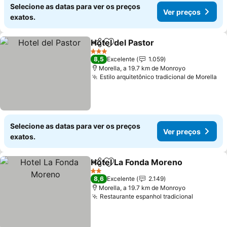
Selecione as datas para ver os preços
Ver preços
exatos.
Hotel del Pastor
Partilhar
Adicionar aos favoritos
Ver preço
3 Estrelas
8,5
Excelente
1.059
Morella, a 19.7 km de Monroyo
Estilo arquitetônico tradicional de Morella
Ve
Selecione as datas para ver os preços
Ver preços
exatos.
Hotel La Fonda Moreno
Partilhar
Adicionar aos favoritos
Ver
2 Estrelas
8,6
Excelente
2.149
Morella, a 19.7 km de Monroyo
Restaurante espanhol tradicional
Ver preç