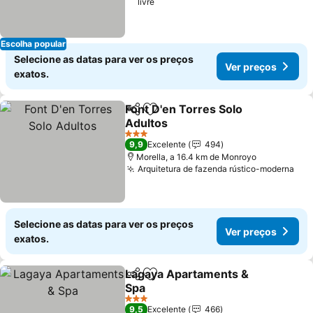
livre
Escolha popular
Selecione as datas para ver os preços
Ver preços
exatos.
Font D'en Torres Solo
Partilhar
Adicionar aos favoritos
Adultos
Ver preços
3 Estrelas
9,9
Excelente
494
Morella, a 16.4 km de Monroyo
Arquitetura de fazenda rústico-moderna
Ver
Selecione as datas para ver os preços
Ver preços
exatos.
Lagaya Apartaments &
Partilhar
Adicionar aos favoritos
Spa
Ver preços
3 Estrelas
9,5
Excelente
466