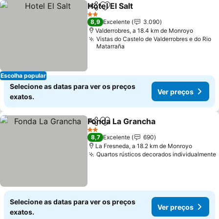
Hotel El Salt
Partilhar
Adicionar aos favoritos
Ver preços
2 Estrelas
8,9
Excelente
3.090
Valderrobres, a 18.4 km de Monroyo
Vistas do Castelo de Valderrobres e do Rio
Matarraña
Escolha popular
Selecione as datas para ver os preços
Ver preços
exatos.
Fonda La Grancha
Partilhar
Adicionar aos favoritos
Ver preç
2 Estrelas
8,7
Excelente
690
La Fresneda, a 18.2 km de Monroyo
Quartos rústicos decorados individualmente
Selecione as datas para ver os preços
Ver preços
exatos.