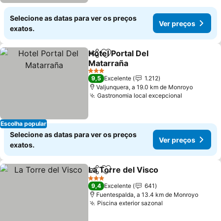
Selecione as datas para ver os preços
Ver preços
exatos.
Hotel Portal Del
Partilhar
Adicionar aos favoritos
Matarraña
Ver preços
3 Estrelas
9,5
Excelente
1.212
Valjunquera, a 19.0 km de Monroyo
Gastronomia local excepcional
Ver preço
Escolha popular
Selecione as datas para ver os preços
Ver preços
exatos.
La Torre del Visco
Partilhar
Adicionar aos favoritos
Ver pre
3 Estrelas
9,4
Excelente
641
Fuentespalda, a 13.4 km de Monroyo
Piscina exterior sazonal
Ver preços