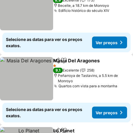
8,9
Excelente
173
Beceite, a 18.7 km de Monroyo
Edifício histórico do século XIV
Ver preço
Selecione as datas para ver os preços
Ver preços
exatos.
Masia Del Aragones
Partilhar
Adicionar aos favoritos
Ver p
1 Estrelas
9,1
Excelente
258
Peñarroya de Tastavins, a 5.5 km de
Monroyo
Quartos com vista para a montanha
Ver pr
Selecione as datas para ver os preços
Ver preços
exatos.
Lo Planet