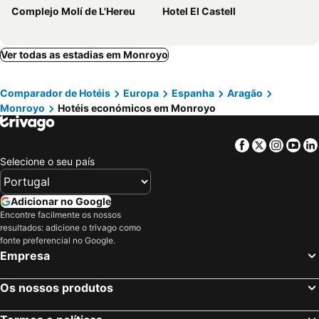
Complejo Molí de L'Hereu
Hotel El Castell
Ver todas as estadias em Monroyo
Comparador de Hotéis
Europa
Espanha
Aragão
Monroyo
Hotéis económicos em Monroyo
Facebook
Twitter
Insta
Yo
Selecione o seu país
Adicionar no Google
Encontre facilmente os nossos
resultados: adicione o trivago como
fonte preferencial no Google.
Empresa
Os nossos produtos