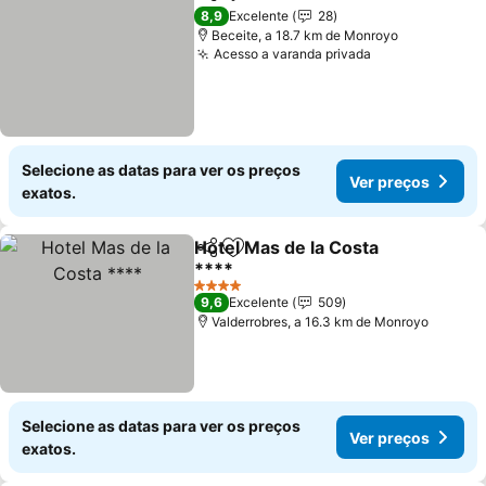
Partilhar
Adicionar aos favoritos
Ver preços
8,9
Excelente
28
Beceite, a 18.7 km de Monroyo
Acesso a varanda privada
Ver preços
Selecione as datas para ver os preços
Ver preços
exatos.
Hotel Mas de la Costa
Partilhar
Adicionar aos favoritos
****
Ver preços
4 Estrelas
9,6
Excelente
509
Valderrobres, a 16.3 km de Monroyo
Selecione as datas para ver os preços
Ver preços
exatos.