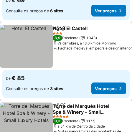
€ 69
De
Consulte os preços de
6 sites
Ver preços
Hotel El Castell
Partilhar
Adicionar aos favoritos
Ver preços
3 Estrelas
8,9
Excelente
1.043
Valderrobres, a 18.6 km de Monroyo
Fachada medieval em pedra e design interior
€ 85
De
Consulte os preços de
3 sites
Ver preços
Torre del Marqués Hotel
Partilhar
Adicionar aos favoritos
Spa & Winery - Small
Luxury Hotels
Ver preços
5 Estrelas
9,3
Excelente
1.177
a 5.1 km de Centro da cidade
Vistas panorâmicas das montanhas de