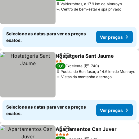
Valderrobres, a 17.9 km de Monroyo
Centro de bem-estar e spa privado
Ver pre
Selecione as datas para ver os preços
Ver preços
exatos.
Hostatgeria Sant Jaume
Partilhar
Adicionar aos favoritos
Ve
2 Estrelas
9,6
Excelente
740
Puebla de Benifasar, a 14.6 km de Monroyo
Vistas da montanha e terraço
Ver preços
Selecione as datas para ver os preços
Ver preços
exatos.
Apartamentos Can Juver
Partilhar
Adicionar aos favoritos
V
4 Estrelas