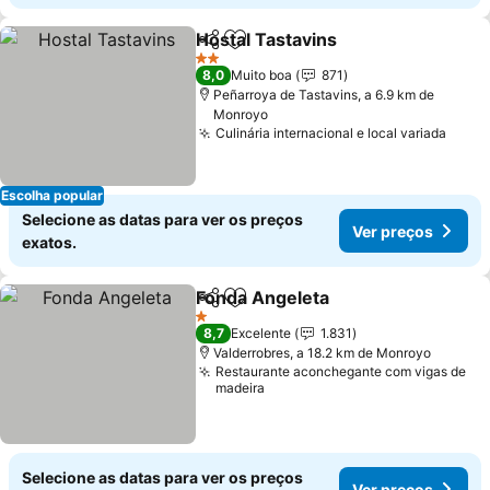
Hostal Tastavins
Partilhar
Adicionar aos favoritos
Ver preço
2 Estrelas
8,0
Muito boa
871
Peñarroya de Tastavins, a 6.9 km de
Monroyo
Culinária internacional e local variada
Ver 
Escolha popular
Selecione as datas para ver os preços
Ver preços
exatos.
Fonda Angeleta
Partilhar
Adicionar aos favoritos
Ver preços
1 Estrelas
8,7
Excelente
1.831
Valderrobres, a 18.2 km de Monroyo
Restaurante aconchegante com vigas de
madeira
Selecione as datas para ver os preços
Ver preços