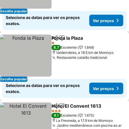
Escolha popular
Selecione as datas para ver os preços
Ver preços
exatos.
Fonda la Plaza
Partilhar
Adicionar aos favoritos
Ver preços
1 Estrelas
8,7
Excelente
1.848
Valderrobres, a 18.5 km de Monroyo
Restaurante catalão tradicional
Ver preço
Escolha popular
Selecione as datas para ver os preços
Ver preços
exatos.
Hotel El Convent 1613
Partilhar
Adicionar aos favoritos
Ver 
3 Estrelas
9,1
Excelente
1.670
La Fresneda, a 17.9 km de Monroyo
Jardins mediterrâneos com piscina ao ar