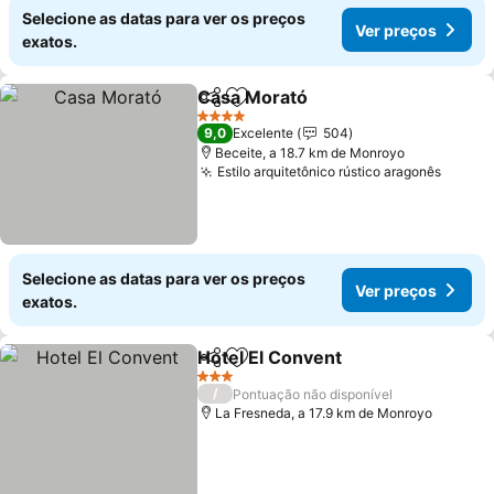
Selecione as datas para ver os preços
Ver preços
exatos.
Casa Morató
Partilhar
Adicionar aos favoritos
Ver preços
4 Estrelas
9,0
Excelente
504
Beceite, a 18.7 km de Monroyo
Estilo arquitetônico rústico aragonês
Ver p
Selecione as datas para ver os preços
Ver preços
exatos.
Hotel El Convent
Partilhar
Adicionar aos favoritos
Ver preço
3 Estrelas
/
Pontuação não disponível
La Fresneda, a 17.9 km de Monroyo