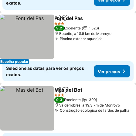
exatos.
Font del Pas
Partilhar
Adicionar aos favoritos
Ver preços
3 Estrelas
9,2
Excelente
1.526
Beceite, a 18.5 km de Monroyo
Piscina exterior aquecida
Ver preços
Escolha popular
Selecione as datas para ver os preços
Ver preços
exatos.
Mas del Bot
Partilhar
Adicionar aos favoritos
Ver preços
3 Estrelas
9,3
Excelente
390
Valderrobres, a 19.3 km de Monroyo
Construção ecológica de fardos de palha
Ve