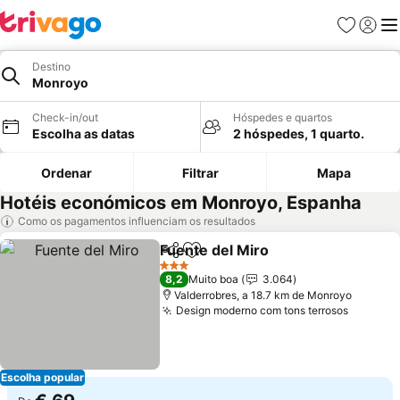
Favoritos
Iniciar
Me
Destino
Monroyo
Check-in/out
Hóspedes e quartos
Escolha as datas
2 hóspedes, 1 quarto.
Ordenar
Filtrar
Mapa
Hotéis económicos em Monroyo, Espanha
Como os pagamentos influenciam os resultados
Fuente del Miro
Partilhar
Adicionar aos favoritos
Ver preços
3 Estrelas
8,2
Muito boa
3.064
Valderrobres, a 18.7 km de Monroyo
Design moderno com tons terrosos
Ver pre
Escolha popular