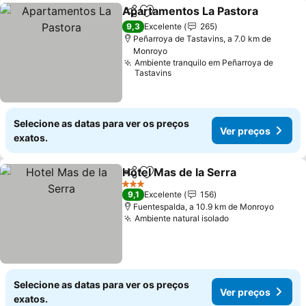
Apartamentos La Pastora
Partilhar
Adicionar aos favoritos
9,3
Excelente
265
Peñarroya de Tastavins, a 7.0 km de
Monroyo
Ambiente tranquilo em Peñarroya de
Tastavins
Selecione as datas para ver os preços
Ver preços
exatos.
Hotel Mas de la Serra
Partilhar
Adicionar aos favoritos
Ver 
3 Estrelas
9,1
Excelente
156
Fuentespalda, a 10.9 km de Monroyo
Ambiente natural isolado
Ver preços
Selecione as datas para ver os preços
Ver preços
exatos.