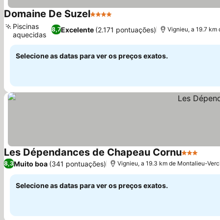
Domaine De Suzel
4 Estrelas
Ver preços
Piscinas
Excelente
(2.171 pontuações)
8,7
Vignieu, a 19.7 km
aquecidas
Ver preços
Selecione as datas para ver os preços exatos.
Les Dépendances de Chapeau Cornu
3 Estrelas
Ver p
Muito boa
(341 pontuações)
8,3
Vignieu, a 19.3 km de Montalieu-Verc
Selecione as datas para ver os preços exatos.