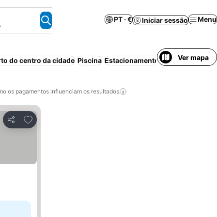
PT · €
Menu
Iniciar sessão
.
Ver mapa
rto do centro da cidade
Piscina
Estacionamento
o os pagamentos influenciam os resultados
Adicionar aos favoritos
Partilhar