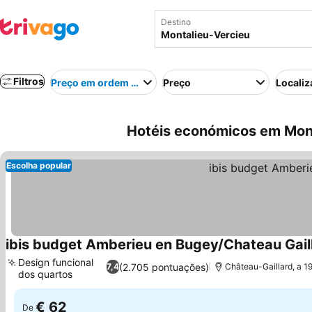
Destino
Filtros
Preço em ordem crescente
Preço
Localiz
Hotéis económicos em Mont
Escolha popular
ibis budget Amberieu en Bugey/Chateau Gail
Design funcional
(2.705 pontuações)
7,4
Château-Gaillard, a 1
dos quartos
Ver preços
€ 62
De