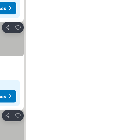
ços
Adicionar aos favoritos
Partilhar
ços
Adicionar aos favoritos
Partilhar