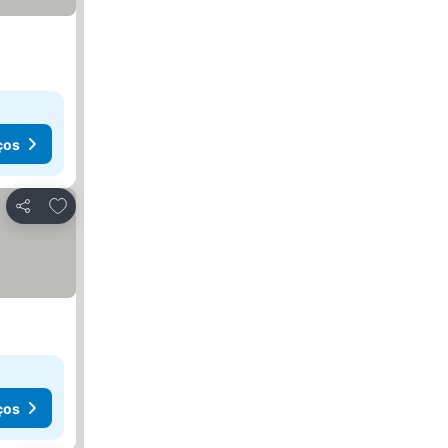
ços
Adicionar aos favoritos
Partilhar
ços