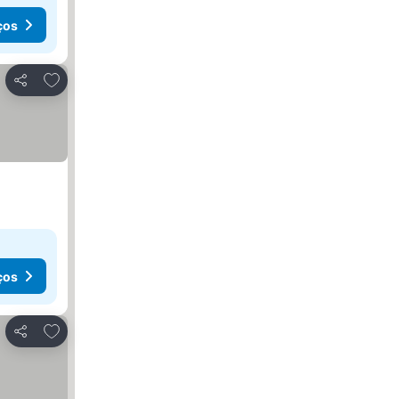
ços
Adicionar aos favoritos
Partilhar
ços
Adicionar aos favoritos
Partilhar