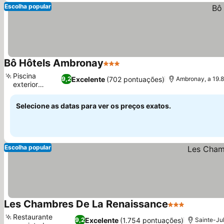
Escolha popular
Bô Hôtels Ambronay
3 Estrelas
Ver preços
Piscina
Excelente
(702 pontuações)
9,2
Ambronay, a 19.8
exterior
Ver preços
sazonal
Selecione as datas para ver os preços exatos.
Escolha popular
Les Chambres De La Renaissance
3 Estrelas
Ver preço
Restaurante
Excelente
(1.754 pontuações)
9,2
Sainte-Jul