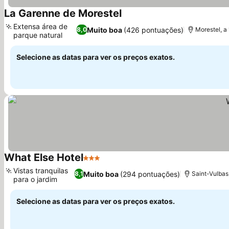
La Garenne de Morestel
Ver preços
Extensa área de
Muito boa
(426 pontuações)
8,0
Morestel, a
parque natural
Ver preços
Selecione as datas para ver os preços exatos.
What Else Hotel
3 Estrelas
Ver preços
Vistas tranquilas
Muito boa
(294 pontuações)
8,1
Saint-Vulbas
para o jardim
Ver preços
Selecione as datas para ver os preços exatos.