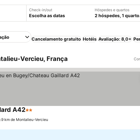
Check-in/out
Hóspedes e quartos
Escolha as datas
2 hóspedes, 1 quarto
ação
Cancelamento gratuito
Hotéis
Avaliação: 8,0+
Pe
alieu-Vercieu, França
Com
lard A42
2 Estrelas
Ver preços
9.9 km de Montalieu-Vercieu