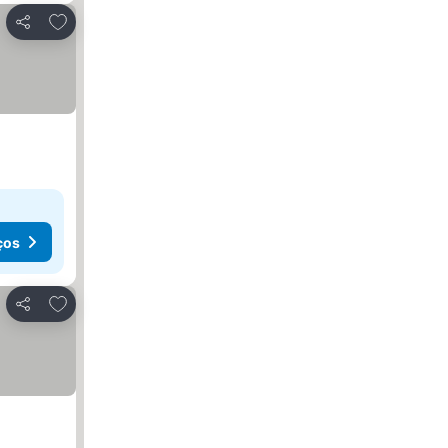
Adicionar aos favoritos
Partilhar
ços
Adicionar aos favoritos
Partilhar