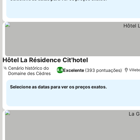
Hôtel La Résidence Cit'hotel
Ver preços
Cenário histórico do
Excelente
(393 pontuações)
8,6
Villeb
Domaine des Cèdres
Ver preços
Selecione as datas para ver os preços exatos.