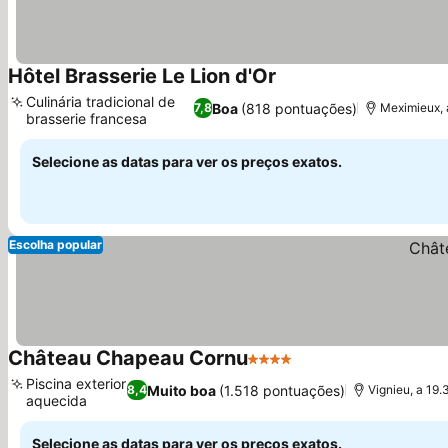
Hôtel Brasserie Le Lion d'Or
Ver preços
Culinária tradicional de
Boa
(818 pontuações)
7,8
Meximieux, 
brasserie francesa
Ver preços
Selecione as datas para ver os preços exatos.
Escolha popular
Château Chapeau Cornu
4 Estrelas
Ver preços
Piscina exterior
Muito boa
(1.518 pontuações)
8,4
Vignieu, a 19
aquecida
Ver preços
Selecione as datas para ver os preços exatos.