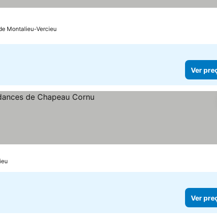
 de Montalieu-Vercieu
Ver pre
reços
ieu
Ver pre