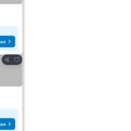
ços
Adicionar aos favoritos
Partilhar
ços