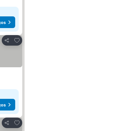
ços
Adicionar aos favoritos
Partilhar
ços
Adicionar aos favoritos
Partilhar