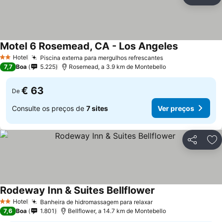
Partilhar
Ad
Motel 6 Rosemead, CA - Los Angeles
Hotel
Piscina externa para mergulhos refrescantes
2 Estrelas
7,7
Boa
5.225
Rosemead, a 3.9 km de Montebello
€ 63
De
Consulte os preços de
7 sites
Ver preços
Partilhar
Ad
Rodeway Inn & Suites Bellflower
Hotel
Banheira de hidromassagem para relaxar
2 Estrelas
7,6
Boa
1.801
Bellflower, a 14.7 km de Montebello