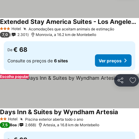
Extended Stay America Suites - Los Angeles - Monrovia
Hotel
Acomodações que aceitam animais de estimação
3 Estrelas
7,0
2.301
Monrovia, a 16.2 km de Montebello
€ 68
De
Consulte os preços de
6 sites
Ver preços
Escolha popular
Partilhar
Ad
Days Inn & Suites by Wyndham Artesia
Hotel
Piscina exterior aberta todo o ano
2 Estrelas
7,5
Boa
2.668
Artesia, a 16.8 km de Montebello