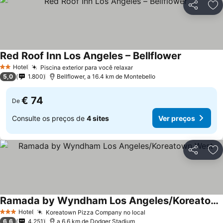
Partilhar
Ad
Red Roof Inn Los Angeles – Bellflower
Hotel
Piscina exterior para você relaxar
2 Estrelas
5,0
1.800
Bellflower, a 16.4 km de Montebello
€ 74
De
Consulte os preços de
4 sites
Ver preços
Partilhar
Ad
Ramada by Wyndham Los Angeles/Koreatown West
Hotel
Koreatown Pizza Company no local
3 Estrelas
6,6
4.251
a 6.6 km de Dodger Stadium