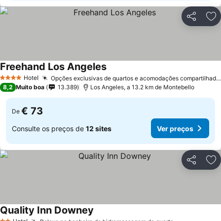
Partilhar
Ad
Freehand Los Angeles
Hotel
Opções exclusivas de quartos e acomodações compartilhadas
4 Estrelas
8,2
Muito boa
13.389
Los Angeles, a 13.2 km de Montebello
€ 73
De
Consulte os preços de
12 sites
Ver preços
Partilhar
Ad
Quality Inn Downey