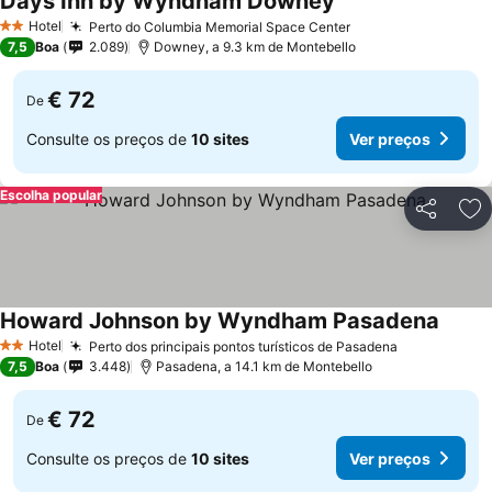
Days Inn by Wyndham Downey
Hotel
Perto do Columbia Memorial Space Center
2 Estrelas
7,5
Boa
2.089
Downey, a 9.3 km de Montebello
€ 72
De
Consulte os preços de
10 sites
Ver preços
Escolha popular
Partilhar
Ad
Howard Johnson by Wyndham Pasadena
Hotel
Perto dos principais pontos turísticos de Pasadena
2 Estrelas
7,5
Boa
3.448
Pasadena, a 14.1 km de Montebello
€ 72
De
Consulte os preços de
10 sites
Ver preços