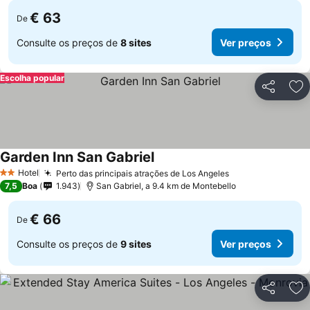
€ 63
De
Consulte os preços de
8 sites
Ver preços
Escolha popular
Partilhar
Ad
Garden Inn San Gabriel
Hotel
Perto das principais atrações de Los Angeles
2 Estrelas
7,5
Boa
1.943
San Gabriel, a 9.4 km de Montebello
€ 66
De
Consulte os preços de
9 sites
Ver preços
Partilhar
Ad