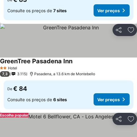
Consulte os preços de
7 sites
Ver preços
Partilhar
Ad
GreenTree Pasadena Inn
Hotel
2 Estrelas
7,3
3.115
Pasadena, a 13.6 km de Montebello
€ 84
De
Consulte os preços de
6 sites
Ver preços
Escolha popular
Partilhar
Ad