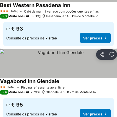
Best Western Pasadena Inn
Hotel
Café da manhã variado com opções quentes e frias
3 Estrelas
8,3
Muito boa
3.013
Pasadena, a 14.5 km de Montebello
€ 93
De
Consulte os preços de
7 sites
Ver preços
Partilhar
Ad
Vagabond Inn Glendale
Hotel
Piscina refrescante ao ar livre
2 Estrelas
8,4
Muito boa
2.796
Glendale, a 18.8 km de Montebello
€ 95
De
Consulte os preços de
7 sites
Ver preços