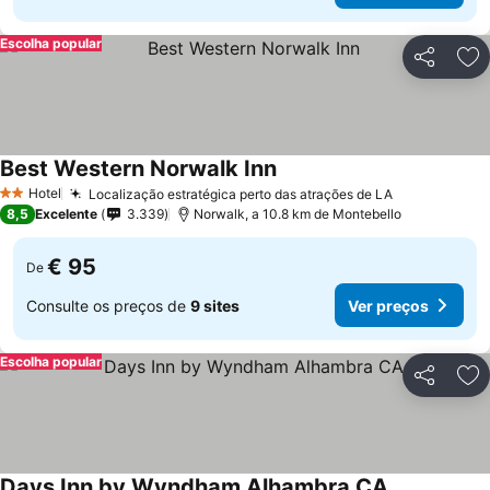
Escolha popular
Partilhar
Ad
Best Western Norwalk Inn
Hotel
Localização estratégica perto das atrações de LA
2 Estrelas
8,5
Excelente
3.339
Norwalk, a 10.8 km de Montebello
€ 95
De
Consulte os preços de
9 sites
Ver preços
Escolha popular
Partilhar
Ad
Days Inn by Wyndham Alhambra CA