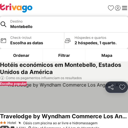
Favoritos
Iniciar
Me
Destino
Montebello
Check-in/out
Hóspedes e quartos
Escolha as datas
2 hóspedes, 1 quarto.
Ordenar
Filtrar
Mapa
Hotéis económicos em Montebello, Estados
Unidos da América
Como os pagamentos influenciam os resultados
Escolha popular
Partilhar
Ad
Travelodge by Wyndham Commerce Los Angeles Area
Hotel
Oásis com piscina ao ar livre e hidromassagem
2 Estrelas