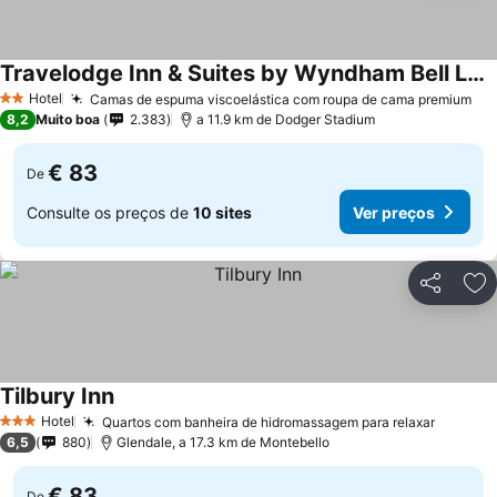
Travelodge Inn & Suites by Wyndham Bell Los Angeles Area
Hotel
Camas de espuma viscoelástica com roupa de cama premium
2 Estrelas
8,2
Muito boa
2.383
a 11.9 km de Dodger Stadium
€ 83
De
Consulte os preços de
10 sites
Ver preços
Partilhar
Ad
Tilbury Inn
Hotel
Quartos com banheira de hidromassagem para relaxar
3 Estrelas
6,5
880
Glendale, a 17.3 km de Montebello
€ 83
De