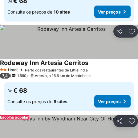
€ 68
De
Consulte os preços de
10 sites
Ver preços
Partilhar
Ad
Rodeway Inn Artesia Cerritos
Hotel
Perto dos restaurantes de Little India
2 Estrelas
7,4
1.590
Artesia, a 16.6 km de Montebello
€ 68
De
Consulte os preços de
9 sites
Ver preços
Escolha popular
Partilhar
Ad