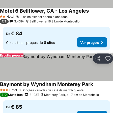
Motel 6 Bellflower, CA - Los Angeles
Hotel
Piscina exterior aberta o ano todo
2 Estrelas
7,3
3.439
Bellflower, a 16.3 km de Montebello
€ 84
De
Consulte os preços de
8 sites
Ver preços
Escolha popular
Partilhar
Ad
Baymont by Wyndham Monterey Park
Hotel
Opções variadas de café da manhã quente
3 Estrelas
8,0
Muito boa
3.193
Monterey Park, a 1.7 km de Montebello
€ 85
De