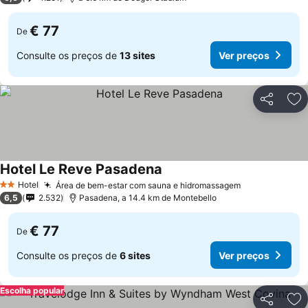
€ 77
De
Consulte os preços de
13 sites
Ver preços
Partilhar
Ad
Hotel Le Reve Pasadena
Hotel
Área de bem-estar com sauna e hidromassagem
2 Estrelas
6,5
2.532
Pasadena, a 14.4 km de Montebello
€ 77
De
Consulte os preços de
6 sites
Ver preços
Escolha popular
Partilhar
Ad