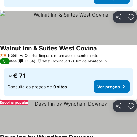
Partilhar
Ad
Walnut Inn & Suites West Covina
Hotel
Quartos limpos e reformados recentemente
2 Estrelas
7,5
Boa
1.954
West Covina, a 17.6 km de Montebello
€ 71
De
Consulte os preços de
9 sites
Ver preços
Escolha popular
Partilhar
Ad