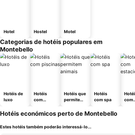
Hotel
Hostel
Motel
Categorias de hotéis populares em
Montebello
Hotéis de
Hotéis
Hotéis que
Hotéis
Hoté
luxo
com
permitem
com spa
com
piscinas
animais
esta
ment
Hotéis económicos perto de Montebello
Estes hotéis também poderão interessá-lo...