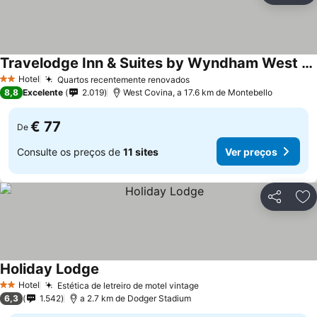
Travelodge Inn & Suites by Wyndham West Covina
Hotel
Quartos recentemente renovados
2 Estrelas
8,8
Excelente
2.019
West Covina, a 17.6 km de Montebello
€ 77
De
Consulte os preços de
11 sites
Ver preços
Partilhar
Ad
Holiday Lodge
Hotel
Estética de letreiro de motel vintage
2 Estrelas
6,3
1.542
a 2.7 km de Dodger Stadium