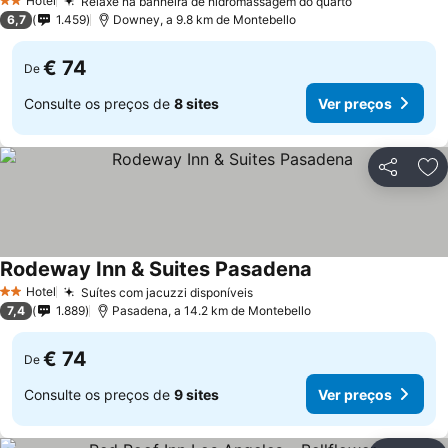
Hotel
Relaxe na banheira de hidromassagem do quarto
2 Estrelas
6,7
1.459
Downey, a 9.8 km de Montebello
€ 74
De
Consulte os preços de
8 sites
Ver preços
Partilhar
Ad
Rodeway Inn & Suites Pasadena
Hotel
Suítes com jacuzzi disponíveis
2 Estrelas
7,4
1.889
Pasadena, a 14.2 km de Montebello
€ 74
De
Consulte os preços de
9 sites
Ver preços