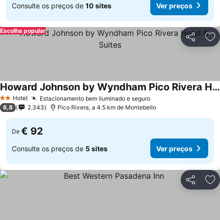
Consulte os preços de
10 sites
Ver preços
Escolha popular
Partilhar
Ad
Howard Johnson by Wyndham Pico Rivera Hotel & Suites
Hotel
Estacionamento bem iluminado e seguro
2 Estrelas
6,8
2.343
Pico Rivera, a 4.5 km de Montebello
€ 92
De
Consulte os preços de
5 sites
Ver preços
Partilhar
Ad