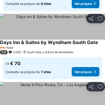
Consulte os preços de
9 sites
Ver preços
Partilhar
Ad
Days Inn & Suites by Wyndham South Gate
Hotel
2 Estrelas
7,2
2.061
South Gate, a 8.9 km de Montebello
€ 70
De
Consulte os preços de
7 sites
Ver preços
Partilhar
Ad