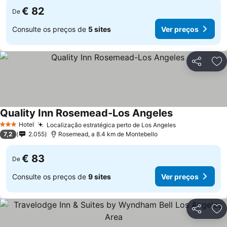
€ 82
De
Consulte os preços de
5 sites
Ver preços
Partilhar
Ad
Quality Inn Rosemead-Los Angeles
Hotel
Localização estratégica perto de Los Angeles
3 Estrelas
7,2
2.055
Rosemead, a 8.4 km de Montebello
€ 83
De
Consulte os preços de
9 sites
Ver preços
Partilhar
Ad