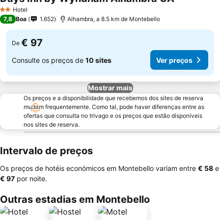
Hotel
2 Estrelas
7,8
Boa
1.652
Alhambra, a 8.5 km de Montebello
€ 97
De
Consulte os preços de
10 sites
Ver preços
Mostrar mais
Os preços e a disponibilidade que recebemos dos sites de reserva
mudam frequentemente. Como tal, pode haver diferenças entre as
ofertas que consulta no trivago e os preços que estão disponíveis
nos sites de reserva.
Intervalo de preços
Os preços de hotéis económicos em Montebello variam entre
‎€ 58
e
‎€ 97
por noite.
Outras estadias em Montebello