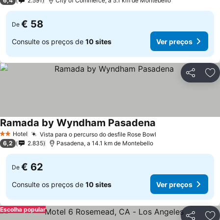
6,4
2.591
City of Commerce, a 5.1 km de Montebello
€ 58
De
Consulte os preços de
10 sites
Ver preços
Partilhar
Ad
Ramada by Wyndham Pasadena
Hotel
Vista para o percurso do desfile Rose Bowl
2 Estrelas
6,2
2.835
Pasadena, a 14.1 km de Montebello
€ 62
De
Consulte os preços de
10 sites
Ver preços
Escolha popular