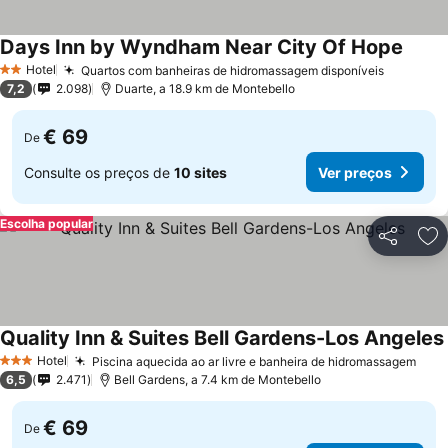
Days Inn by Wyndham Near City Of Hope
Hotel
Quartos com banheiras de hidromassagem disponíveis
2 Estrelas
7,2
2.098
Duarte, a 18.9 km de Montebello
€ 69
De
Consulte os preços de
10 sites
Ver preços
Escolha popular
Partilhar
Ad
Quality Inn & Suites Bell Gardens-Los Angeles
Hotel
Piscina aquecida ao ar livre e banheira de hidromassagem
3 Estrelas
6,5
2.471
Bell Gardens, a 7.4 km de Montebello
€ 69
De