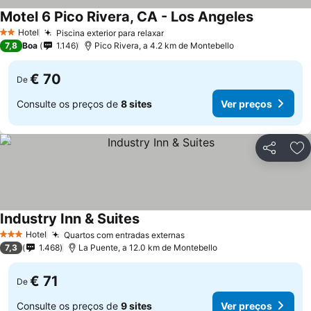
Motel 6 Pico Rivera, CA - Los Angeles
Hotel
Piscina exterior para relaxar
2 Estrelas
7,8
Boa
1.146
Pico Rivera, a 4.2 km de Montebello
€ 70
De
Consulte os preços de
8 sites
Ver preços
Partilhar
Ad
Industry Inn & Suites
Hotel
Quartos com entradas externas
3 Estrelas
7,3
1.468
La Puente, a 12.0 km de Montebello
€ 71
De
Consulte os preços de
9 sites
Ver preços