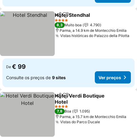
Hotel Stendhal
Partilhar
Adicionar aos favoritos
4 Estrelas
8,3
Muito boa
4.790
Parma, a 14.9 km de Montecchio Emilia
Vistas históricas do Palazzo della Pilotta
€ 99
De
Consulte os preços de
9 sites
Ver preços
Hotel Verdi Boutique
Partilhar
Adicionar aos favoritos
Hotel
4 Estrelas
7,8
Boa
1.095
Parma, a 15.7 km de Montecchio Emilia
Vistas do Parco Ducale