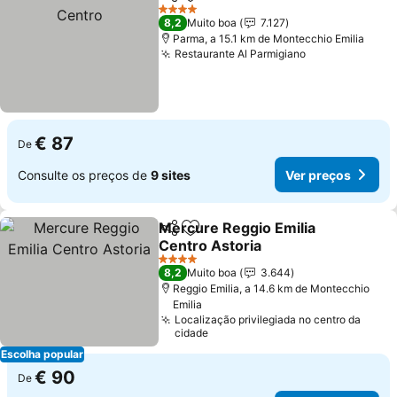
Partilhar
Adicionar aos favoritos
4 Estrelas
8,2
Muito boa
7.127
Parma, a 15.1 km de Montecchio Emilia
Restaurante Al Parmigiano
€ 87
De
Consulte os preços de
9 sites
Ver preços
Mercure Reggio Emilia
Partilhar
Adicionar aos favoritos
Centro Astoria
4 Estrelas
8,2
Muito boa
3.644
Reggio Emilia, a 14.6 km de Montecchio
Emilia
Localização privilegiada no centro da
cidade
Escolha popular
€ 90
De