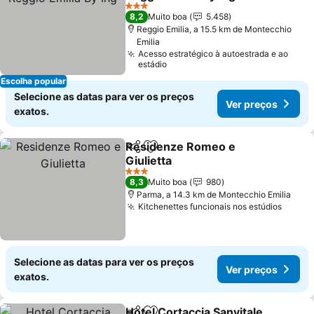
3 Estrelas
8,2
Muito boa
5.458
Reggio Emilia, a 15.5 km de Montecchio
Emilia
Acesso estratégico à autoestrada e ao
estádio
Escolha popular
Selecione as datas para ver os preços
Ver preços
exatos.
Residenze Romeo e
Partilhar
Adicionar aos favoritos
Giulietta
3 Estrelas
8,3
Muito boa
980
Parma, a 14.3 km de Montecchio Emilia
Kitchenettes funcionais nos estúdios
Selecione as datas para ver os preços
Ver preços
exatos.
Hotel Cortaccia Sanvitale