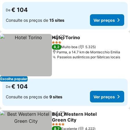
€ 104
De
Consulte os preços de
15 sites
Ver preços
Hotel Torino
Partilhar
Adicionar aos favoritos
3 Estrelas
8,2
Muito boa
5.325
Parma, a 14.7 km de Montecchio Emilia
Passeios autênticos por fábricas locais
Escolha popular
€ 104
De
Consulte os preços de
9 sites
Ver preços
Best Western Hotel
Partilhar
Adicionar aos favoritos
Green City
4 Estrelas
8,7
Excelente
4.222