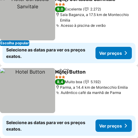
Partilhar
Adicionar aos favoritos
3 Estrelas
9,0
Excelente
2.272
Sala Baganza, a 17.5 km de Montecchio
Emilia
Acesso à piscina de verão
Escolha popular
Selecione as datas para ver os preços
Ver preços
exatos.
Hotel Button
Partilhar
Adicionar aos favoritos
3 Estrelas
8,4
Muito boa
5.192
Parma, a 14.4 km de Montecchio Emilia
Autêntico café da manhã de Parma
Selecione as datas para ver os preços
Ver preços
exatos.