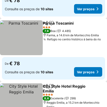
€ 78
De
Consulte os preços de
10 sites
Ver preços
Parma Toscanini
Partilhar
Adicionar aos favoritos
3 Estrelas
7,8
Boa
4.485
Parma, a 14.6 km de Montecchio Emilia
Refúgio no centro histórico à beira do rio
€ 78
De
Consulte os preços de
10 sites
Ver preços
City Style Hotel Reggio
Partilhar
Adicionar aos favoritos
Emilia
4 Estrelas
8,6
Excelente
299
Reggio Emilia, a 15.2 km de Montecchio
Emilia