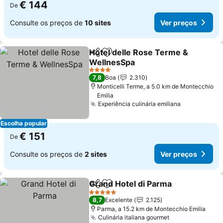
€ 144
De
Consulte os preços de
10 sites
Ver preços
Hotel delle Rose Terme &
Partilhar
Adicionar aos favoritos
WellnesSpa
4 Estrelas
7,8
Boa
2.310
Monticelli Terme, a 5.0 km de Montecchio
Emilia
Experiência culinária emiliana
Escolha popular
€ 151
De
Consulte os preços de
2 sites
Ver preços
Grand Hotel di Parma
Partilhar
Adicionar aos favoritos
5 Estrelas
8,7
Excelente
2.125
Parma, a 15.2 km de Montecchio Emilia
Culinária italiana gourmet