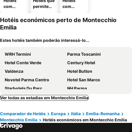
Hotéis
Hotéis que
Hotéis
com
permitem
com
piscinas
animais
estaciona
mento
Hotéis económicos perto de Montecchio
Emilia
Estes hotéis também poderão interessá-lo...
WRH Termini
Parma Toscanini
Hotel Conte Verde
Century Hotel
Valdenza
Hotel Button
Novotel Parma Centro
Hotel San Marco
Starhotels Du Parc
NH Parma
Mercure Reggio Emilia Centro Astoria
Hotel Torino
Ver todas as estadias em Montecchio Emilia
Holiday Inn Express Parma By Ihg
Hotel Villa Ducale
Comparador de Hotéis
Europa
Itália
Emília-Romanha
Hotel delle Rose Terme & WellnesSpa
Residenze Romeo e Giulietta
Montecchio Emilia
Hotéis económicos em Montecchio Emilia
Holiday Inn Express Reggio Emilia By Ihg
Best Western Hotel Green City
Hotel Stendhal
Dado Hotel International