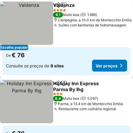
Valdenza
Partilhar
Adicionar aos favoritos
4 Estrelas
8,1
Muito boa
1.986
Campegine, a 10.0 km de Montecchio Emilia
Suítes com banheiras de hidromassagem
Escolha popular
€ 76
De
Consulte os preços de
8 sites
Ver preços
Holiday Inn Express
Partilhar
Adicionar aos favoritos
Parma By Ihg
3 Estrelas
8,4
Muito boa
5.097
Parma, a 15.4 km de Montecchio Emilia
Restaurante com culinária regional