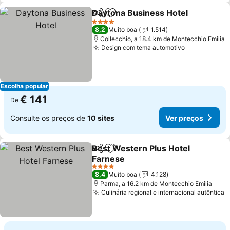
Daytona Business Hotel
Partilhar
Adicionar aos favoritos
4 Estrelas
8,2
Muito boa
1.514
Collecchio, a 18.4 km de Montecchio Emilia
Design com tema automotivo
Escolha popular
€ 141
De
Consulte os preços de
10 sites
Ver preços
Best Western Plus Hotel
Partilhar
Adicionar aos favoritos
Farnese
4 Estrelas
8,4
Muito boa
4.128
Parma, a 16.2 km de Montecchio Emilia
Culinária regional e internacional autêntica