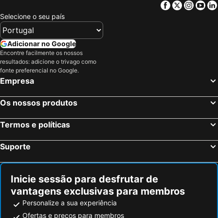
Facebook
Twitter
Insta
Yo
Hotel Campus
Tricolore Hotel
Selecione o seu país
Hotel Forum
ALBA HOTEL
Albergo Reggio
Hotel Savoy
Adicionar no Google
Encontre facilmente os nossos
Airone Hotel
Il Borghetto
resultados: adicione o trivago como
Oinoe La Città Del Vino
Agriturismo i Quercioli
fonte preferencial no Google.
Empresa
Park Hotel
Hotel Ariosto
Hotel Posta
Hotel Poli
Os nossos produtos
Hotel Italia
Hotel Verdi Boutique Hotel
Termos e políticas
Best Western Plus Hotel Farnese
Link124 Hotel
Hotel Villa Molinari
Silver Residence Hotel
Suporte
Inicie sessão para desfrutar de
vantagens exclusivas para membros
Personalize a sua experiência
Ofertas e preços para membros