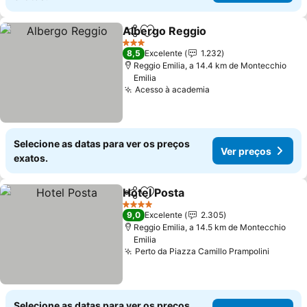
Albergo Reggio
Partilhar
Adicionar aos favoritos
3 Estrelas
8,5
Excelente
1.232
Reggio Emilia, a 14.4 km de Montecchio
Emilia
Acesso à academia
Selecione as datas para ver os preços
Ver preços
exatos.
Hotel Posta
Partilhar
Adicionar aos favoritos
4 Estrelas
9,0
Excelente
2.305
Reggio Emilia, a 14.5 km de Montecchio
Emilia
Perto da Piazza Camillo Prampolini
Selecione as datas para ver os preços