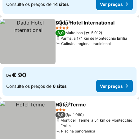
Consulte os preços de
14 sites
Ver preços
Dado Hotel International
Partilhar
Adicionar aos favoritos
4 Estrelas
8,0
Muito boa
5.012
Parma, a 17.1 km de Montecchio Emilia
Culinária regional tradicional
€ 90
De
Consulte os preços de
6 sites
Ver preços
Hotel Terme
Partilhar
Adicionar aos favoritos
3 Estrelas
6,9
1.080
Monticelli Terme, a 5.1 km de Montecchio
Emilia
Piscina panorâmica