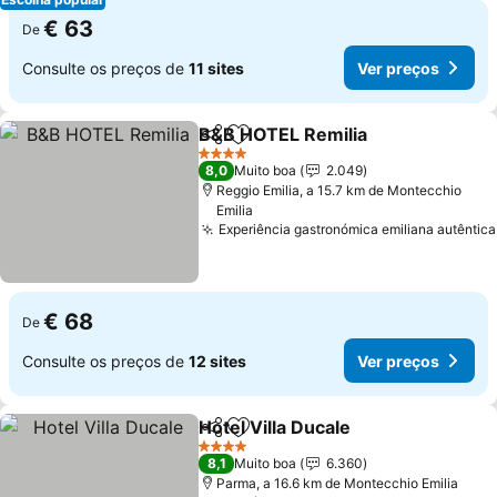
€ 63
De
Consulte os preços de
11 sites
Ver preços
B&B HOTEL Remilia
Partilhar
Adicionar aos favoritos
4 Estrelas
8,0
Muito boa
2.049
Reggio Emilia, a 15.7 km de Montecchio
Emilia
Experiência gastronómica emiliana autêntica
€ 68
De
Consulte os preços de
12 sites
Ver preços
Hotel Villa Ducale
Partilhar
Adicionar aos favoritos
4 Estrelas
8,1
Muito boa
6.360
Parma, a 16.6 km de Montecchio Emilia