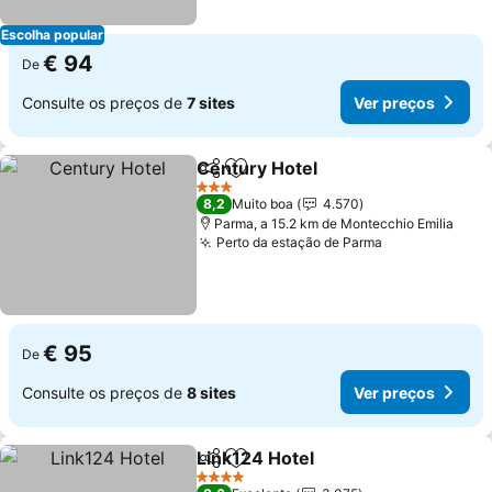
Escolha popular
€ 94
De
Consulte os preços de
7 sites
Ver preços
Century Hotel
Partilhar
Adicionar aos favoritos
3 Estrelas
8,2
Muito boa
4.570
Parma, a 15.2 km de Montecchio Emilia
Perto da estação de Parma
€ 95
De
Consulte os preços de
8 sites
Ver preços
Link124 Hotel
Partilhar
Adicionar aos favoritos
4 Estrelas