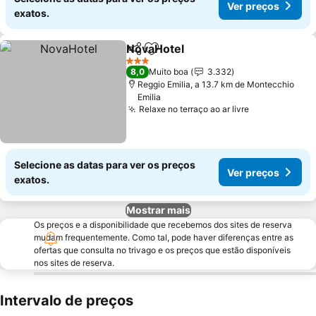
Ver preços
exatos.
NovaHotel
Partilhar
Adicionar aos favoritos
3 Estrelas
8,0
Muito boa
3.332
Reggio Emilia, a 13.7 km de Montecchio
Emilia
Relaxe no terraço ao ar livre
Selecione as datas para ver os preços
Ver preços
exatos.
Mostrar mais
Os preços e a disponibilidade que recebemos dos sites de reserva
mudam frequentemente. Como tal, pode haver diferenças entre as
ofertas que consulta no trivago e os preços que estão disponíveis
nos sites de reserva.
Intervalo de preços