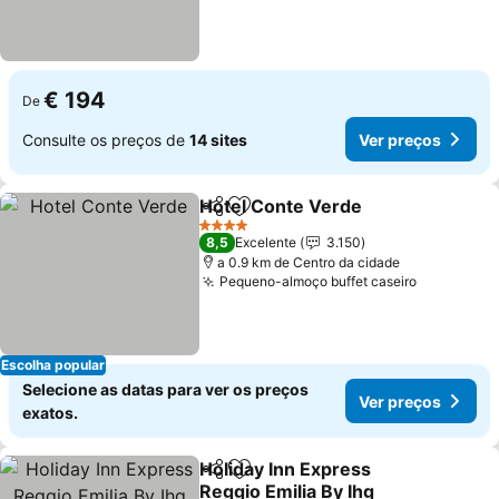
€ 194
De
Consulte os preços de
14 sites
Ver preços
Hotel Conte Verde
Partilhar
Adicionar aos favoritos
4 Estrelas
8,5
Excelente
3.150
a 0.9 km de Centro da cidade
Pequeno-almoço buffet caseiro
Escolha popular
Selecione as datas para ver os preços
Ver preços
exatos.
Holiday Inn Express
Partilhar
Adicionar aos favoritos
Reggio Emilia By Ihg