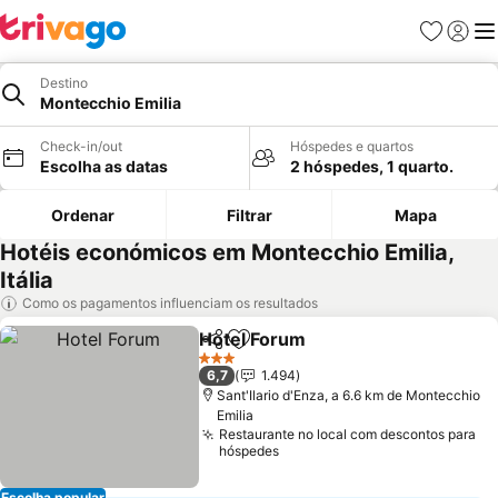
Favoritos
Iniciar
Me
Destino
Montecchio Emilia
Check-in/out
Hóspedes e quartos
Escolha as datas
2 hóspedes, 1 quarto.
Ordenar
Filtrar
Mapa
Hotéis económicos em Montecchio Emilia,
Itália
Como os pagamentos influenciam os resultados
Hotel Forum
Partilhar
Adicionar aos favoritos
3 Estrelas
6,7
1.494
Sant'Ilario d'Enza, a 6.6 km de Montecchio
Emilia
Restaurante no local com descontos para
hóspedes
Escolha popular