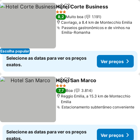
Hotel Corte Business
Partilhar
Adicionar aos favoritos
3 Estrelas
8,2
Muito boa
1.191
Cavriago, a 8.4 km de Montecchio Emilia
Passeios gastronômicos e de vinhos na
Emília-Romanha
Escolha popular
Selecione as datas para ver os preços
Ver preços
exatos.
Hotel San Marco
Partilhar
Adicionar aos favoritos
3 Estrelas
7,7
Boa
3.814
Reggio Emilia, a 15.3 km de Montecchio
Emilia
Estacionamento subterrâneo conveniente
Selecione as datas para ver os preços
Ver preços
exatos.