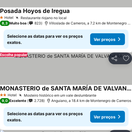
Posada Hoyos de Iregua
Ver preços
Hotel
Restaurante riojano no local
Ver preços
1 Estrelas
8,3
Muito boa
823
Villoslada de Cameros, a 7.2 km de Montenegro d
Selecione as datas para ver os preços
Ver preços
exatos.
Escolha popular
Partilhar
Ad
MONASTERIO de SANTA MARÍA DE VALVANERA
Ver preços
Hotel
Mosteiro histórico em um vale deslumbrante
Ver preços
2 Estrelas
9,0
Excelente
2.728
Anguiano, a 18.4 km de Montenegro de Cameros
Selecione as datas para ver os preços
Ver preços
exatos.