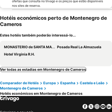
ofertas que consulta no trivago e os preços que estão disponíveis
nos sites de reserva.
Hotéis económicos perto de Montenegro de
Cameros
Estes hotéis também poderão interessá-lo...
MONASTERIO de SANTA MARÍA DE VALVANERA
Posada Real La Almazuela
Hotel Virginia R.H.
Ver todas as estadias em Montenegro de Cameros
Comparador de Hotéis
Europa
Espanha
Castela e Leão
Montenegro de Cameros
Hotéis económicos em Montenegro de Cameros
Facebook
Twitter
Insta
Yo