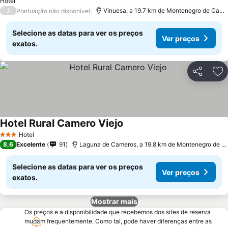
Hotel
/
Vinuesa, a 19.7 km de Montenegro de Came
Pontuação não disponível
Selecione as datas para ver os preços
Ver preços
exatos.
Partilhar
Ad
Hotel Rural Camero Viejo
Ver preços
Hotel
3 Estrelas
8,6
Excelente
91
Laguna de Cameros, a 19.8 km de Montenegro de C
Selecione as datas para ver os preços
Ver preços
exatos.
Mostrar mais
Os preços e a disponibilidade que recebemos dos sites de reserva
mudam frequentemente. Como tal, pode haver diferenças entre as