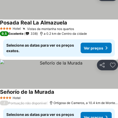
Posada Real La Almazuela
Ver preços
Hotel
Vistas da montanha nos quartos
Ver preços
4 Estrelas
9,5
Excelente
338
a 0.2 km de Centro da cidade
Selecione as datas para ver os preços
Ver preços
exatos.
Partilhar
Ad
Señorío de la Murada
Ver preços
Hotel
4 Estrelas
/
Ortigosa de Cameros, a 10.4 km de Monten
Pontuação não disponível
Selecione as datas para ver os preços
Ver preços