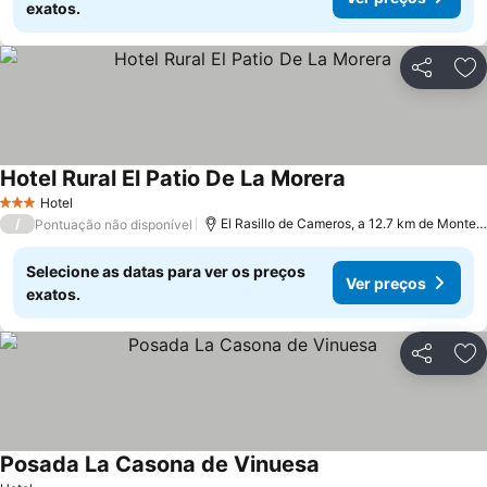
exatos.
Partilhar
Ad
Hotel Rural El Patio De La Morera
Ver preços
Hotel
3 Estrelas
/
El Rasillo de Cameros, a 12.7 km de Monte
Pontuação não disponível
Selecione as datas para ver os preços
Ver preços
exatos.
Partilhar
Ad
Posada La Casona de Vinuesa
Ver preços