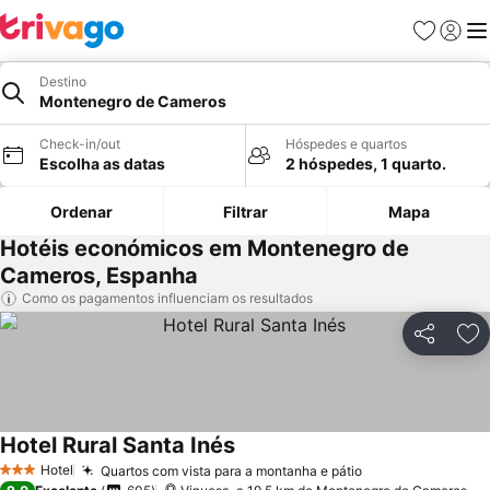
Favoritos
Iniciar
Me
Destino
Montenegro de Cameros
Check-in/out
Hóspedes e quartos
Escolha as datas
2 hóspedes, 1 quarto.
Ordenar
Filtrar
Mapa
Hotéis económicos em Montenegro de
Cameros, Espanha
Como os pagamentos influenciam os resultados
Partilhar
Ad
Hotel Rural Santa Inés
Ver preços
Hotel
Quartos com vista para a montanha e pátio
Ver preços
3 Estrelas