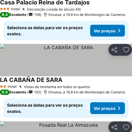
Casa Palacio Reina de Tardajos
Ver preços
Hotel
Decoração curada do século XIX
Ver preços
3 Estrelas
9,4
Excelente
158
Vinuesa, a 19.8 km de Montenegro de Cameros
Selecione as datas para ver os preços
Ver preços
exatos.
Partilhar
Ad
LA CABAÑA DE SARA
Ver preços
Hotel
Vistas da montanha em todos os quartos
Ver preços
2 Estrelas
9,0
Excelente
162
Vinuesa, a 16.8 km de Montenegro de Cameros
Selecione as datas para ver os preços
Ver preços
exatos.
Partilhar
Ad