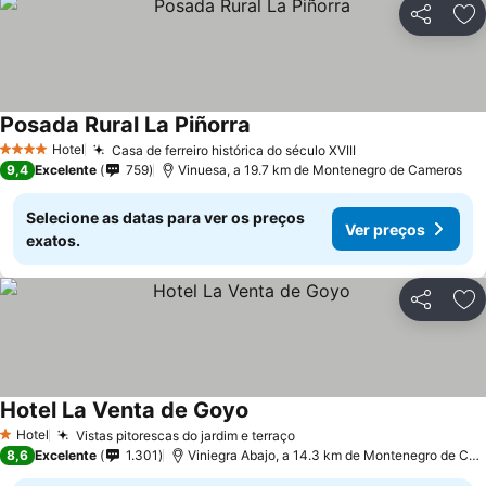
Partilhar
Ad
Posada Rural La Piñorra
Ver preços
Hotel
Casa de ferreiro histórica do século XVIII
Ver preços
4 Estrelas
9,4
Excelente
759
Vinuesa, a 19.7 km de Montenegro de Cameros
Selecione as datas para ver os preços
Ver preços
exatos.
Partilhar
Ad
Hotel La Venta de Goyo
Ver preços
Hotel
Vistas pitorescas do jardim e terraço
Ver preços
1 Estrelas
8,6
Excelente
1.301
Viniegra Abajo, a 14.3 km de Montenegro de Ca