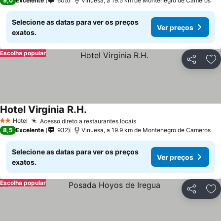
9,0
Excelente
605
Vinuesa, a 19.5 km de Montenegro de Cameros
Selecione as datas para ver os preços
Ver preços
exatos.
Escolha popular
Partilhar
Ad
Hotel Virginia R.H.
Ver preços
Hotel
Acesso direto a restaurantes locais
Ver preços
2 Estrelas
8,5
Excelente
932
Vinuesa, a 19.9 km de Montenegro de Cameros
Selecione as datas para ver os preços
Ver preços
exatos.
Escolha popular
Partilhar
Ad