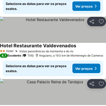
Selecione as datas para ver os preços
Ver preços
exatos.
Partilhar
Ad
Hotel Restaurante Valdevenados
Ver preços
Hotel
Vistas panorâmicas da montanha e do rio
Ver preços
2 Estrelas
8,7
Excelente
706
Anguiano, a 19.0 km de Montenegro de Cameros
Selecione as datas para ver os preços
Ver preços
exatos.
Partilhar
Ad