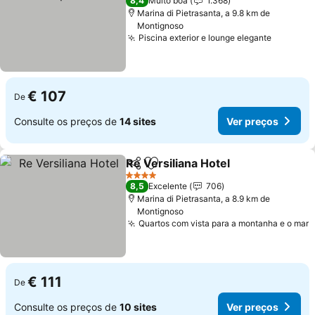
8,4
Muito boa
1.368
Marina di Pietrasanta, a 9.8 km de
Montignoso
Piscina exterior e lounge elegante
Ver pre
€ 107
De
Consulte os preços de
14 sites
Ver preços
Re Versiliana Hotel
Partilhar
Adicionar aos favoritos
Ver pre
4 Estrelas
8,5
Excelente
706
Marina di Pietrasanta, a 8.9 km de
Montignoso
Quartos com vista para a montanha e o mar
V
€ 111
De
Consulte os preços de
10 sites
Ver preços