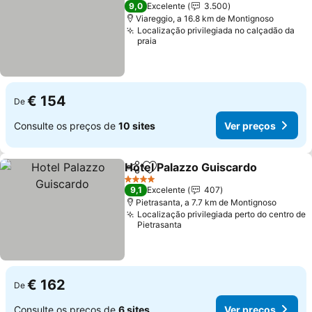
4 Estrelas
9,0
Excelente
3.500
Viareggio, a 16.8 km de Montignoso
Localização privilegiada no calçadão da
praia
€ 154
De
Consulte os preços de
10 sites
Ver preços
Hotel Palazzo Guiscardo
Partilhar
Adicionar aos favoritos
V
4 Estrelas
9,1
Excelente
407
Pietrasanta, a 7.7 km de Montignoso
Localização privilegiada perto do centro de
Pietrasanta
€ 162
De
Consulte os preços de
6 sites
Ver preços