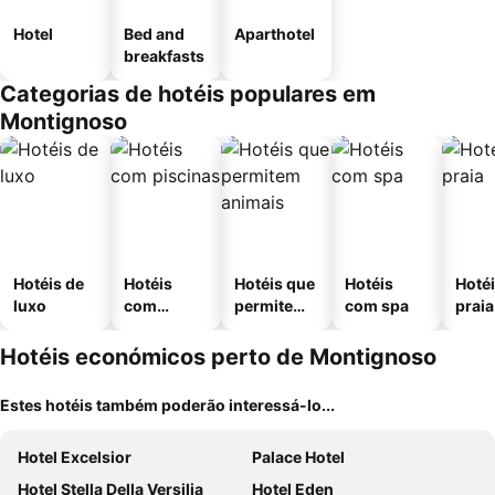
Hotel
Bed and
Aparthotel
breakfasts
Categorias de hotéis populares em
Montignoso
Hotéis de
Hotéis
Hotéis que
Hotéis
Hotéi
luxo
com
permitem
com spa
praia
piscinas
animais
Hotéis económicos perto de Montignoso
Estes hotéis também poderão interessá-lo...
Hotel Excelsior
Palace Hotel
Hotel Stella Della Versilia
Hotel Eden