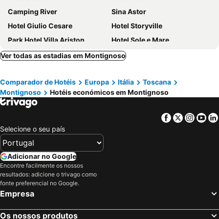
Camping River
Sina Astor
Hotel Giulio Cesare
Hotel Storyville
Park Hotel Villa Ariston
Hotel Sole e Mare
Hotel San Francisco
Hotel La Bussola
Ver todas as estadias em Montignoso
Hotel Bencistà
Hotel Michelangelo
Comparador de Hotéis
Europa
Itália
Toscana
Versilia Lido | UNA Esperienze
Grand Hotel Principe di Piemonte
Montignoso
Hotéis económicos em Montignoso
Hotel Rex
Hotel Marina
Hotel Acapulco
Versilia Palace Hotel
Facebook
Twitter
Insta
Yo
Concordia
Amarina Hotel
Selecione o seu país
Hotel Villa Tiziana
Hotel Lido Inn
Hotel Sirio
Grand Hotel & Riviera
Adicionar no Google
Encontre facilmente os nossos
Hotel Viareggio
Hotel Laurin
resultados: adicione o trivago como
Hotel Marchionni
Grand Hotel Royal
fonte preferencial no Google.
Empresa
Hotel Tahiti
City Hotel
Hotel President
Hotel I 4 Assi
Os nossos produtos