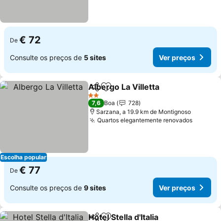
€ 72
De
Consulte os preços de
5 sites
Ver preços
Albergo La Villetta
Partilhar
Adicionar aos favoritos
Ver pre
2 Estrelas
7,6
Boa
728
Sarzana, a 19.9 km de Montignoso
Quartos elegantemente renovados
Ver pre
Escolha popular
€ 77
De
Consulte os preços de
9 sites
Ver preços
Hotel Stella d'Italia