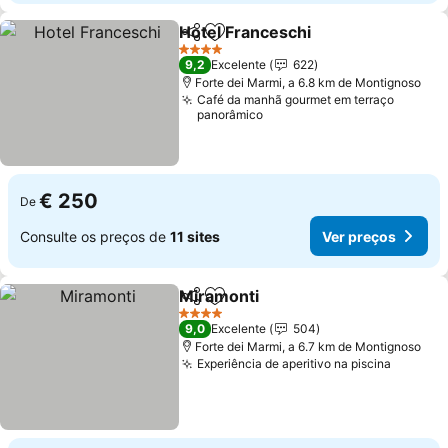
Hotel Franceschi
Partilhar
Adicionar aos favoritos
Ver preço
4 Estrelas
9,2
Excelente
622
Forte dei Marmi, a 6.8 km de Montignoso
Café da manhã gourmet em terraço
panorâmico
€ 250
De
Consulte os preços de
11 sites
Ver preços
Miramonti
Partilhar
Adicionar aos favoritos
Ver preços
4 Estrelas
9,0
Excelente
504
Forte dei Marmi, a 6.7 km de Montignoso
Experiência de aperitivo na piscina
Ver pre