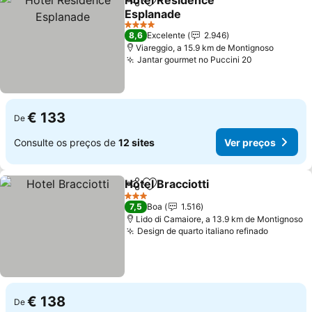
Hotel Residence
Partilhar
Adicionar aos favoritos
Esplanade
Ver preços
4 Estrelas
8,6
Excelente
2.946
Viareggio, a 15.9 km de Montignoso
Jantar gourmet no Puccini 20
Ver preços
€ 133
De
Consulte os preços de
12 sites
Ver preços
Hotel Bracciotti
Partilhar
Adicionar aos favoritos
Ver preços
3 Estrelas
7,5
Boa
1.516
Lido di Camaiore, a 13.9 km de Montignoso
Design de quarto italiano refinado
Ver pre
€ 138
De