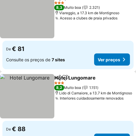
Partilhar
Adicionar aos favoritos
Ver pre
3 Estrelas
8,3
Muito boa
2.321
Viareggio, a 17.3 km de Montignoso
Acesso a clubes de praia privados
Ver pre
€ 81
De
Consulte os preços de
7 sites
Ver preços
Hotel Lungomare
Partilhar
Adicionar aos favoritos
Ver preç
3 Estrelas
8,2
Muito boa
1.151
Lido di Camaiore, a 13.7 km de Montignoso
Interiores cuidadosamente renovados
Ver p
€ 88
De