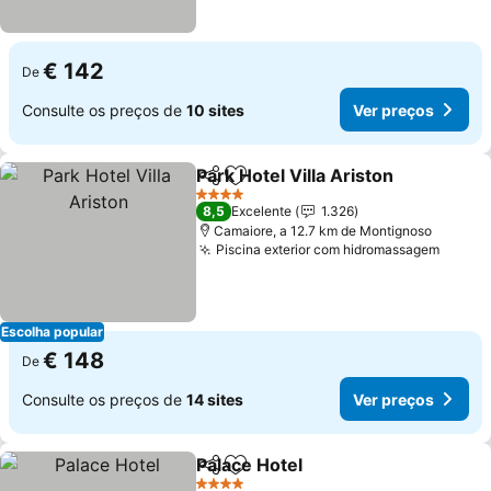
€ 142
De
Consulte os preços de
10 sites
Ver preços
Park Hotel Villa Ariston
Partilhar
Adicionar aos favoritos
Ver
4 Estrelas
8,5
Excelente
1.326
Camaiore, a 12.7 km de Montignoso
Piscina exterior com hidromassagem
Ver p
Escolha popular
€ 148
De
Consulte os preços de
14 sites
Ver preços
Palace Hotel
Partilhar
Adicionar aos favoritos
Ver preços