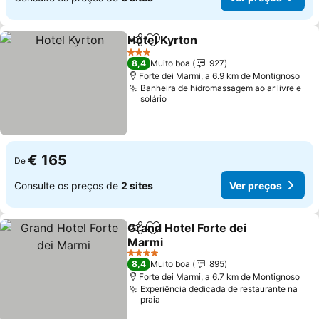
Hotel Kyrton
Partilhar
Adicionar aos favoritos
Ver preços
3 Estrelas
8,4
Muito boa
927
Forte dei Marmi, a 6.9 km de Montignoso
Banheira de hidromassagem ao ar livre e
solário
€ 165
De
Consulte os preços de
2 sites
Ver preços
Grand Hotel Forte dei
Partilhar
Adicionar aos favoritos
Marmi
Ver preços
4 Estrelas
8,4
Muito boa
895
Forte dei Marmi, a 6.7 km de Montignoso
Experiência dedicada de restaurante na
praia