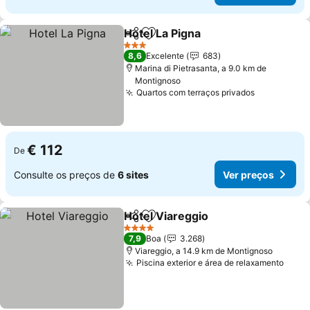
Hotel La Pigna
Partilhar
Adicionar aos favoritos
Ver preços
3 Estrelas
8,6
Excelente
683
Marina di Pietrasanta, a 9.0 km de
Montignoso
Quartos com terraços privados
Ver preço
€ 112
De
Consulte os preços de
6 sites
Ver preços
Hotel Viareggio
Partilhar
Adicionar aos favoritos
Ver preços
4 Estrelas
7,9
Boa
3.268
Viareggio, a 14.9 km de Montignoso
Piscina exterior e área de relaxamento
Ver 