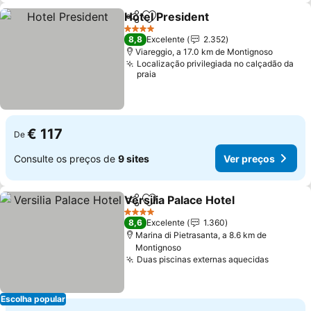
Hotel President
Partilhar
Adicionar aos favoritos
Ver preços
4 Estrelas
8,8
Excelente
2.352
Viareggio, a 17.0 km de Montignoso
Localização privilegiada no calçadão da
praia
€ 117
De
Consulte os preços de
9 sites
Ver preços
Versilia Palace Hotel
Partilhar
Adicionar aos favoritos
Ver p
4 Estrelas
8,6
Excelente
1.360
Marina di Pietrasanta, a 8.6 km de
Montignoso
Duas piscinas externas aquecidas
Ver pre
Escolha popular