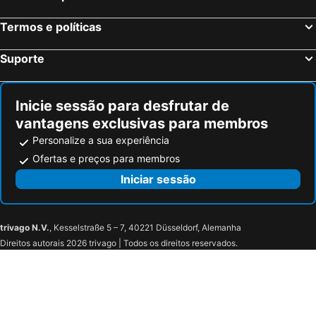
Hotel Stella d'Italia
Relais Corte Rodeschi
Termos e políticas
Hotel Lupori
Hotel Al Sant'Andrea
Hotel Villa Undulna - Terme della Versilia
JR Resort Logos Forte dei Marmi
Suporte
Hotel Gabrini
Tirreno Beachfront Apartments
Hotel Eura
Hotel Italia
Inicie sessão para desfrutar de
Hotel Luna
Hotel Parma Mare
vantagens exclusivas para membros
Hotel Eco Del Mare
Hotel Pigalle
Personalize a sua experiência
Hermitage Hotel & Resort Forte dei Marmi - Starhotels Collezione
Hotel Villa Tiziana
Ofertas e preços para membros
UNA Hotels Forte Dei Marmi
Hotel La Primula
Iniciar sessão
Hotel Happy
Hotel Kim
Hotel Belvedere
Il Duomo Luxury Suite
trivago N.V.
, Kesselstraße 5 – 7, 40221 Düsseldorf, Alemanha
Hotel Katy
Antico Borgo Isola Santa
Direitos autorais 2026 trivago | Todos os direitos reservados.
Harmony and Smile
Hotel Residence Villa Jolanda