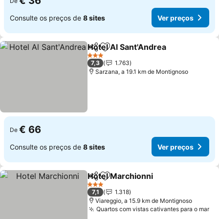
€ 36
De
Consulte os preços de
8 sites
Ver preços
Hotel Al Sant'Andrea
Partilhar
Adicionar aos favoritos
Ver p
3 Estrelas
7,3
1.763
Sarzana, a 19.1 km de Montignoso
€ 66
De
Consulte os preços de
8 sites
Ver preços
Hotel Marchionni
Partilhar
Adicionar aos favoritos
Ver preç
3 Estrelas
7,1
1.318
Viareggio, a 15.9 km de Montignoso
Quartos com vistas cativantes para o mar
Ve