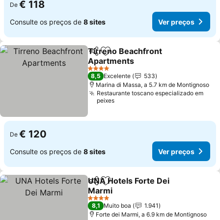
€ 118
De
Consulte os preços de
8 sites
Ver preços
Tirreno Beachfront
Partilhar
Adicionar aos favoritos
Apartments
Ver preços
4 Estrelas
8,5
Excelente
533
Marina di Massa, a 5.7 km de Montignoso
Restaurante toscano especializado em
peixes
€ 120
De
Consulte os preços de
8 sites
Ver preços
UNA Hotels Forte Dei
Partilhar
Adicionar aos favoritos
Marmi
Ver preços
4 Estrelas
8,1
Muito boa
1.941
Forte dei Marmi, a 6.9 km de Montignoso