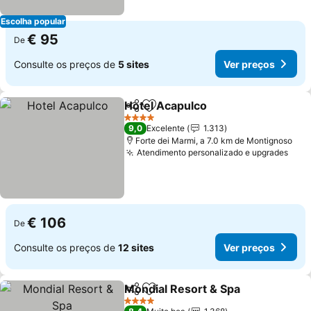
Escolha popular
€ 95
De
Consulte os preços de
5 sites
Ver preços
Hotel Acapulco
Partilhar
Adicionar aos favoritos
Ver preços
4 Estrelas
9,0
Excelente
1.313
Forte dei Marmi, a 7.0 km de Montignoso
Atendimento personalizado e upgrades
Ver 
€ 106
De
Consulte os preços de
12 sites
Ver preços
Mondial Resort & Spa
Partilhar
Adicionar aos favoritos
Ver 
4 Estrelas