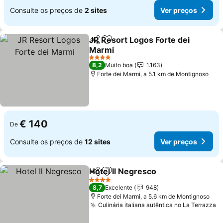
Consulte os preços de
2 sites
Ver preços
JR Resort Logos Forte dei
Partilhar
Adicionar aos favoritos
Marmi
Ver preços
4 Estrelas
8,2
Muito boa
1.163
Forte dei Marmi, a 5.1 km de Montignoso
€ 140
De
Consulte os preços de
12 sites
Ver preços
Hotel Il Negresco
Partilhar
Adicionar aos favoritos
Ver preç
4 Estrelas
8,7
Excelente
948
Forte dei Marmi, a 5.6 km de Montignoso
Culinária italiana autêntica no La Terrazza
V