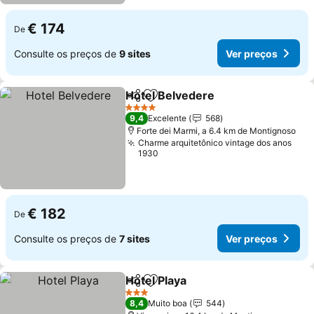
€ 174
De
Consulte os preços de
9 sites
Ver preços
Hotel Belvedere
Partilhar
Adicionar aos favoritos
Ver preço
4 Estrelas
9,4
Excelente
568
Forte dei Marmi, a 6.4 km de Montignoso
Charme arquitetônico vintage dos anos
1930
€ 182
De
Consulte os preços de
7 sites
Ver preços
Hotel Playa
Partilhar
Adicionar aos favoritos
Ver preços
3 Estrelas
8,4
Muito boa
544