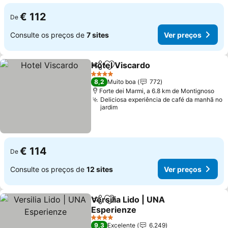
€ 112
De
Consulte os preços de
7 sites
Ver preços
Hotel Viscardo
Partilhar
Adicionar aos favoritos
Ver preços
4 Estrelas
8,2
Muito boa
772
Forte dei Marmi, a 6.8 km de Montignoso
Deliciosa experiência de café da manhã no
jardim
€ 114
De
Consulte os preços de
12 sites
Ver preços
Versilia Lido | UNA
Partilhar
Adicionar aos favoritos
Esperienze
Ver preços
4 Estrelas
9,3
Excelente
6.249