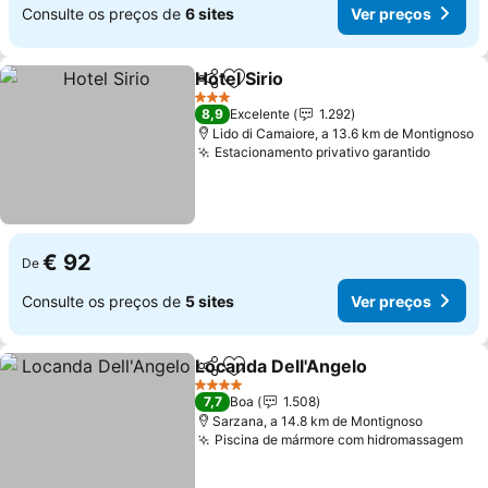
Consulte os preços de
6 sites
Ver preços
Hotel Sirio
Partilhar
Adicionar aos favoritos
Ver preços
3 Estrelas
8,9
Excelente
1.292
Lido di Camaiore, a 13.6 km de Montignoso
Estacionamento privativo garantido
Ver pr
€ 92
De
Consulte os preços de
5 sites
Ver preços
Locanda Dell'Angelo
Partilhar
Adicionar aos favoritos
Ver p
4 Estrelas
7,7
Boa
1.508
Sarzana, a 14.8 km de Montignoso
Piscina de mármore com hidromassagem
Ve