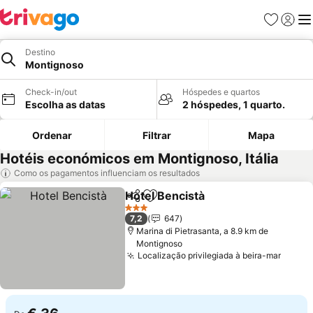
Favoritos
Iniciar
Me
Destino
Montignoso
Check-in/out
Hóspedes e quartos
Escolha as datas
2 hóspedes, 1 quarto.
Ordenar
Filtrar
Mapa
Hotéis económicos em Montignoso, Itália
Como os pagamentos influenciam os resultados
Hotel Bencistà
Partilhar
Adicionar aos favoritos
Ver preços
3 Estrelas
7,2
647
Marina di Pietrasanta, a 8.9 km de
Montignoso
Localização privilegiada à beira-mar
Ver p