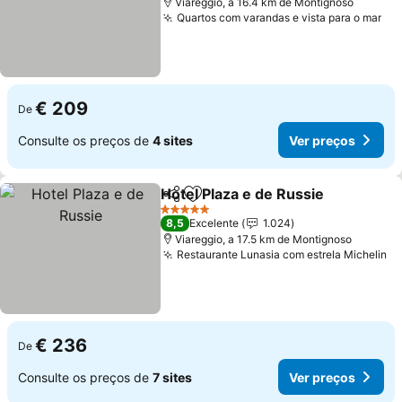
Viareggio, a 16.4 km de Montignoso
Quartos com varandas e vista para o mar
Ve
€ 209
De
Consulte os preços de
4 sites
Ver preços
Hotel Plaza e de Russie
Partilhar
Adicionar aos favoritos
Ve
5 Estrelas
8,5
Excelente
1.024
Viareggio, a 17.5 km de Montignoso
Restaurante Lunasia com estrela Michelin
Ve
€ 236
De
Consulte os preços de
7 sites
Ver preços