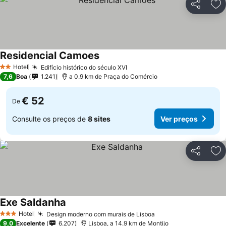
Partilhar
Ad
Residencial Camoes
Hotel
Edifício histórico do século XVI
2 Estrelas
7,6
Boa
1.241
a 0.9 km de Praça do Comércio
€ 52
De
Consulte os preços de
8 sites
Ver preços
Partilhar
Ad
Exe Saldanha
Hotel
Design moderno com murais de Lisboa
3 Estrelas
9,0
Excelente
6.207
Lisboa, a 14.9 km de Montijo