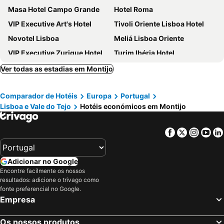
Masa Hotel Campo Grande
Hotel Roma
VIP Executive Art's Hotel
Tivoli Oriente Lisboa Hotel
Novotel Lisboa
Meliá Lisboa Oriente
VIP Executive Zurique Hotel
Turim Ibéria Hotel
VIP Executive Entrecampos Hotel
Selina Secret Garden Lisbon
Ver todas as estadias em Montijo
Evidencia Belverde Atitude Hotel
ibis Lisboa Parque das Naçoes
Comparador de Hotéis
Europa
Portugal
ibis Lisboa Jose Malhoa
Eurostars Universal Lisboa
Lisboa e Vale do Tejo
Hotéis económicos em Montijo
Stay Hotel Lisboa Aeroporto
Universo Romantico
Hotel Avenida Park
VIP Grand Lisboa Hotel & SPA
Facebook
Twitter
Insta
Yo
The Icons Hotel
Exe Saldanha
Mercure Lisboa Almada
Mood - Private Suites
Adicionar no Google
VIP Executive Santa Iria Hotel
Holiday Inn Express Lisbon Airport By Ihg
Encontre facilmente os nossos
resultados: adicione o trivago como
acta Moa
Olissippo Oriente
fonte preferencial no Google.
Star inn Lisbon Airport
Guerra Junqueiro
Empresa
B&B HOTEL Lisboa Montijo
Turim Europa Hotel
Os nossos produtos