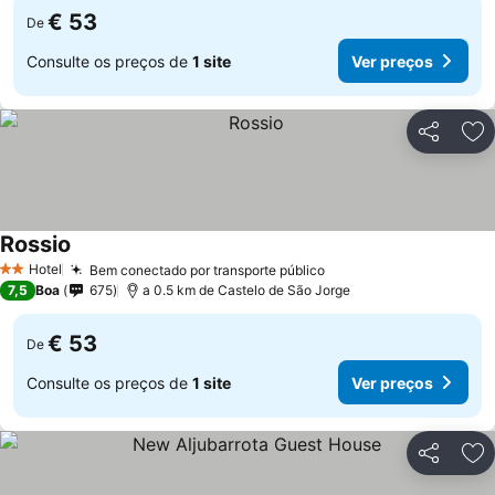
€ 53
De
Consulte os preços de
1 site
Ver preços
Partilhar
Ad
Rossio
Hotel
Bem conectado por transporte público
2 Estrelas
7,5
Boa
675
a 0.5 km de Castelo de São Jorge
€ 53
De
Consulte os preços de
1 site
Ver preços
Partilhar
Ad