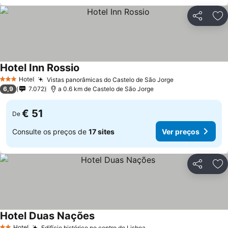
Partilhar
Ad
Hotel Inn Rossio
Hotel
Vistas panorâmicas do Castelo de São Jorge
3 Estrelas
6,9
7.072
a 0.6 km de Castelo de São Jorge
€ 51
De
Consulte os preços de
17 sites
Ver preços
Partilhar
Ad
Hotel Duas Nações
Hotel
Edifício histórico no centro de Lisboa