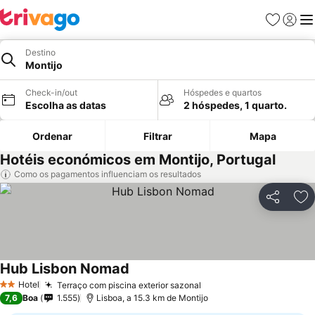
Favoritos
Iniciar
Me
Destino
Montijo
Check-in/out
Hóspedes e quartos
Escolha as datas
2 hóspedes, 1 quarto.
Ordenar
Filtrar
Mapa
Hotéis económicos em Montijo, Portugal
Como os pagamentos influenciam os resultados
Partilhar
Ad
Hub Lisbon Nomad
Hotel
Terraço com piscina exterior sazonal
2 Estrelas
7,6
Boa
1.555
Lisboa, a 15.3 km de Montijo