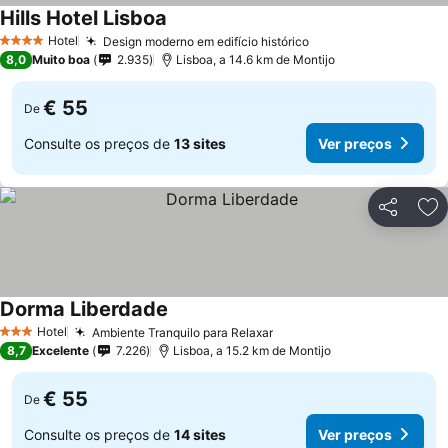
Hills Hotel Lisboa
Hotel
Design moderno em edifício histórico
4 Estrelas
8,0
Muito boa
2.935
Lisboa, a 14.6 km de Montijo
€ 55
De
Consulte os preços de
13 sites
Ver preços
Partilhar
Ad
Dorma Liberdade
Hotel
Ambiente Tranquilo para Relaxar
3 Estrelas
8,7
Excelente
7.226
Lisboa, a 15.2 km de Montijo
€ 55
De
Consulte os preços de
14 sites
Ver preços