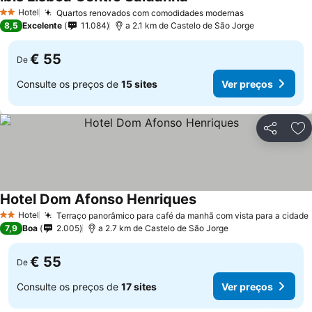
Hotel
Quartos renovados com comodidades modernas
2 Estrelas
8,5
Excelente
11.084
a 2.1 km de Castelo de São Jorge
€ 55
De
Consulte os preços de
15 sites
Ver preços
Partilhar
Ad
Hotel Dom Afonso Henriques
Hotel
Terraço panorâmico para café da manhã com vista para a cidade
2 Estrelas
7,9
Boa
2.005
a 2.7 km de Castelo de São Jorge
€ 55
De
Consulte os preços de
17 sites
Ver preços