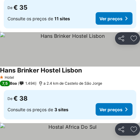
€ 35
De
Consulte os preços de
11 sites
Ver preços
Partilhar
Ad
Hans Brinker Hostel Lisbon
Hotel
1 Estrelas
7,5
Boa
1.494
a 2.4 km de Castelo de São Jorge
€ 38
De
Consulte os preços de
3 sites
Ver preços
Partilhar
Ad