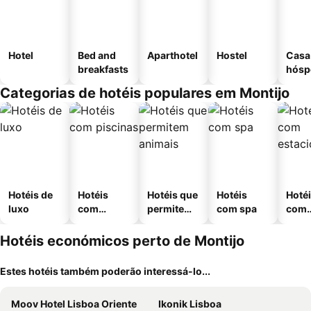
Hotel
Bed and
Aparthotel
Hostel
Casa
breakfasts
hósp
Categorias de hotéis populares em Montijo
Hotéis de
Hotéis
Hotéis que
Hotéis
Hoté
luxo
com
permitem
com spa
com
piscinas
animais
esta
ment
Hotéis económicos perto de Montijo
Estes hotéis também poderão interessá-lo...
Moov Hotel Lisboa Oriente
Ikonik Lisboa