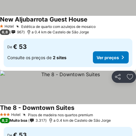
New Aljubarrota Guest House
Hotel
Estética de quarto com azulejos de mosaico
1 Estrelas
6,8
967
a 0.4 km de Castelo de São Jorge
€ 53
De
Consulte os preços de
2 sites
Ver preços
Partilhar
Ad
The 8 - Downtown Suites
Hotel
Pisos de madeira nos quartos premium
3 Estrelas
8,2
Muito boa
3.317
a 0.4 km de Castelo de São Jorge
€ 53
De