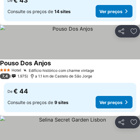
€ 43
De
Consulte os preços de
14 sites
Ver preços
Partilhar
Ad
Pouso Dos Anjos
Hotel
Edifício histórico com charme vintage
3 Estrelas
7,4
1.975
a 1.1 km de Castelo de São Jorge
€ 44
De
Consulte os preços de
9 sites
Ver preços
Partilhar
Ad