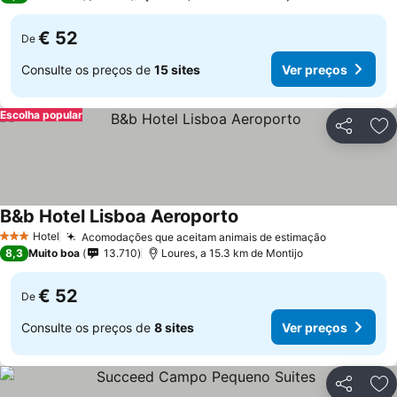
€ 52
De
Consulte os preços de
15 sites
Ver preços
Escolha popular
Partilhar
Ad
B&b Hotel Lisboa Aeroporto
Hotel
Acomodações que aceitam animais de estimação
3 Estrelas
8,3
Muito boa
13.710
Loures, a 15.3 km de Montijo
€ 52
De
Consulte os preços de
8 sites
Ver preços
Partilhar
Ad