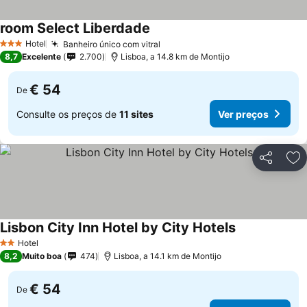
room Select Liberdade
Hotel
Banheiro único com vitral
3 Estrelas
8,7
Excelente
2.700
Lisboa, a 14.8 km de Montijo
€ 54
De
Consulte os preços de
11 sites
Ver preços
Partilhar
Ad
Lisbon City Inn Hotel by City Hotels
Hotel
2 Estrelas
8,2
Muito boa
474
Lisboa, a 14.1 km de Montijo
€ 54
De