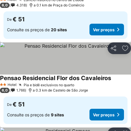
2 Estrelas
6,0
4.318
a 0.1 km de Praça do Comércio
€ 51
De
Consulte os preços de
20 sites
Ver preços
Partilhar
Ad
Pensao Residencial Flor dos Cavaleiros
Hotel
Pia e bidê exclusivos no quarto
2 Estrelas
6,0
1.766
a 0.3 km de Castelo de São Jorge
€ 51
De
Consulte os preços de
9 sites
Ver preços