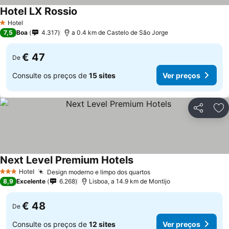
Hotel LX Rossio
Hotel
1 Estrelas
7,5
Boa
4.317
a 0.4 km de Castelo de São Jorge
€ 47
De
Consulte os preços de
15 sites
Ver preços
Partilhar
Ad
Next Level Premium Hotels
Hotel
Design moderno e limpo dos quartos
3 Estrelas
8,9
Excelente
6.268
Lisboa, a 14.9 km de Montijo
€ 48
De
Consulte os preços de
12 sites
Ver preços