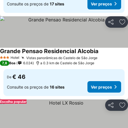
Consulte os preços de
17 sites
Ver preços
Partilhar
Ad
Grande Pensao Residencial Alcobia
Hotel
Vistas panorâmicas do Castelo de São Jorge
3 Estrelas
7,8
Boa
6.024
a 0.3 km de Castelo de São Jorge
€ 46
De
Consulte os preços de
16 sites
Ver preços
Escolha popular
Partilhar
Ad