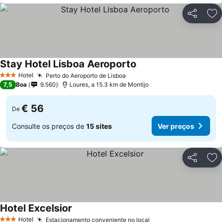
Partilhar
Ad
Stay Hotel Lisboa Aeroporto
Hotel
Perto do Aeroporto de Lisboa
3 Estrelas
7,5
Boa
9.560
Loures, a 15.3 km de Montijo
€ 56
De
Consulte os preços de
15 sites
Ver preços
Partilhar
Ad
Hotel Excelsior
Hotel
Estacionamento conveniente no local