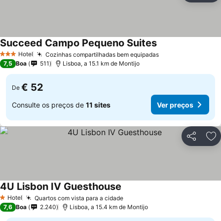
Succeed Campo Pequeno Suites
Hotel
Cozinhas compartilhadas bem equipadas
3 Estrelas
7,5
Boa
511
Lisboa, a 15.1 km de Montijo
€ 52
De
Consulte os preços de
11 sites
Ver preços
Partilhar
Ad
4U Lisbon IV Guesthouse
Hotel
Quartos com vista para a cidade
1 Estrelas
7,6
Boa
2.240
Lisboa, a 15.4 km de Montijo