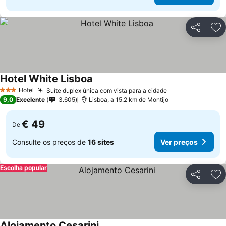
Partilhar
Ad
Hotel White Lisboa
Hotel
Suíte duplex única com vista para a cidade
3 Estrelas
9,0
Excelente
3.605
Lisboa, a 15.2 km de Montijo
€ 49
De
Consulte os preços de
16 sites
Ver preços
Escolha popular
Partilhar
Ad
Alojamento Cesarini