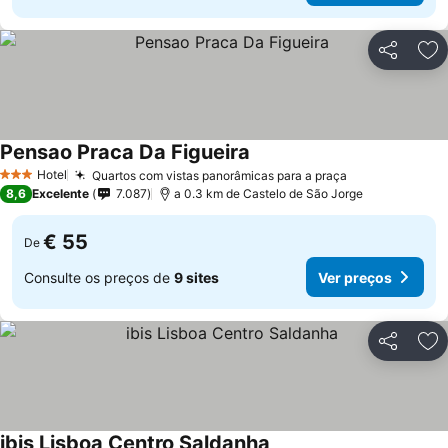
Partilhar
Ad
Pensao Praca Da Figueira
Hotel
Quartos com vistas panorâmicas para a praça
3 Estrelas
8,6
Excelente
7.087
a 0.3 km de Castelo de São Jorge
€ 55
De
Consulte os preços de
9 sites
Ver preços
Partilhar
Ad
ibis Lisboa Centro Saldanha