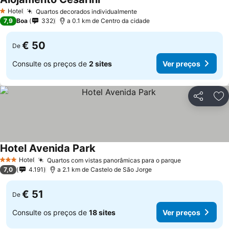
Hotel
Quartos decorados individualmente
1 Estrelas
7,9
Boa
332
a 0.1 km de Centro da cidade
€ 50
De
Consulte os preços de
2 sites
Ver preços
Partilhar
Ad
Hotel Avenida Park
Hotel
Quartos com vistas panorâmicas para o parque
3 Estrelas
7,0
4.191
a 2.1 km de Castelo de São Jorge
€ 51
De
Consulte os preços de
18 sites
Ver preços