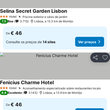
Selina Secret Garden Lisbon
Hotel
Piscina exterior e oásis de jardim
3 Estrelas
7,5
Boa
3.715
Lisboa, a 15.3 km de Montijo
€ 46
De
Consulte os preços de
14 sites
Ver preços
Partilhar
Ad
Fenicius Charme Hotel
Hotel
Aconselhamento especializado sobre restaurantes locais
3 Estrelas
8,6
Excelente
3.143
Lisboa, a 13.9 km de Montijo
€ 46
De