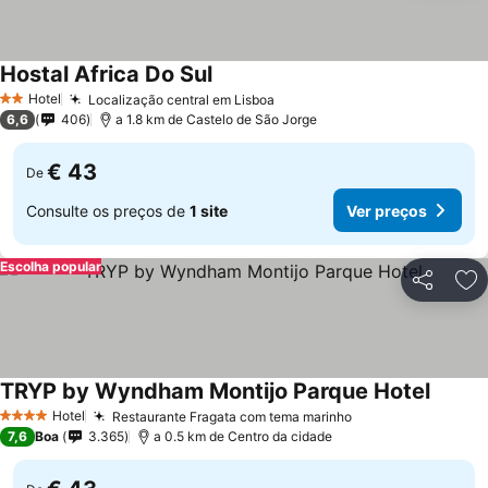
Hostal Africa Do Sul
Hotel
Localização central em Lisboa
2 Estrelas
6,6
406
a 1.8 km de Castelo de São Jorge
€ 43
De
Consulte os preços de
1 site
Ver preços
Escolha popular
Partilhar
Ad
TRYP by Wyndham Montijo Parque Hotel
Hotel
Restaurante Fragata com tema marinho
4 Estrelas
7,6
Boa
3.365
a 0.5 km de Centro da cidade