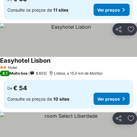
Consulte os preços de
11 sites
Ver preços
Partilhar
Ad
Easyhotel Lisbon
Hotel
2 Estrelas
8,1
Muito boa
8.605
Lisboa, a 15.0 km de Montijo
€ 54
De
Consulte os preços de
10 sites
Ver preços
Partilhar
Ad