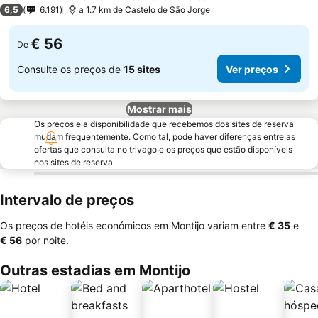
3 Estrelas
6,5
6.191
a 1.7 km de Castelo de São Jorge
€ 56
De
Consulte os preços de
15 sites
Ver preços
Mostrar mais
Os preços e a disponibilidade que recebemos dos sites de reserva
mudam frequentemente. Como tal, pode haver diferenças entre as
ofertas que consulta no trivago e os preços que estão disponíveis
nos sites de reserva.
Intervalo de preços
Os preços de hotéis económicos em Montijo variam entre
‎€ 35
e
‎€ 56
por noite.
Outras estadias em Montijo