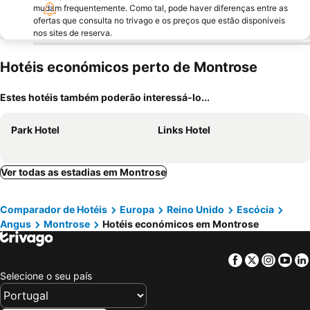
mudam frequentemente. Como tal, pode haver diferenças entre as
ofertas que consulta no trivago e os preços que estão disponíveis
nos sites de reserva.
Hotéis económicos perto de Montrose
Estes hotéis também poderão interessá-lo...
Park Hotel
Links Hotel
Ver todas as estadias em Montrose
Comparador de Hotéis
Europa
Reino Unido
Escócia
Angus
Montrose
Hotéis económicos em Montrose
Facebook
Twitter
Insta
Yo
Selecione o seu país