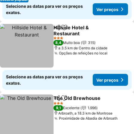
Selecione as datas para ver os preços
Ver preços
exatos.
Hillside Hotel &
Partilhar
Adicionar aos favoritos
Restaurant
3 Estrelas
8,4
Muito boa
315
a 3.5 km de Centro da cidade
Opções de refeições no local
Selecione as datas para ver os preços
Ver preços
exatos.
The Old Brewhouse
Partilhar
Adicionar aos favoritos
3 Estrelas
9,1
Excelente
1.996
Arbroath, a 18.3 km de Montrose
Proximidade da Abadia de Arbroath