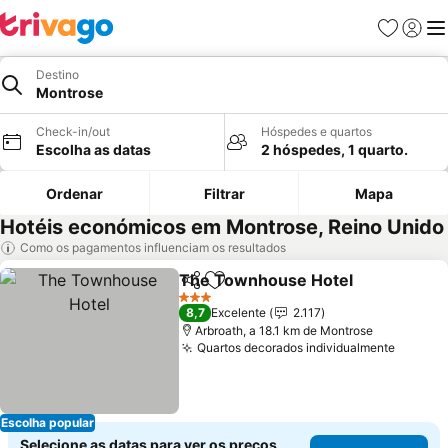
Favoritos
Iniciar
Me
Destino
Montrose
Check-in/out
Hóspedes e quartos
Escolha as datas
2 hóspedes, 1 quarto.
Ordenar
Filtrar
Mapa
Hotéis económicos em Montrose, Reino Unido
Como os pagamentos influenciam os resultados
The Townhouse Hotel
Partilhar
Adicionar aos favoritos
3 Estrelas
8,7
Excelente
2.117
Arbroath, a 18.1 km de Montrose
Quartos decorados individualmente
Escolha popular
Selecione as datas para ver os preços