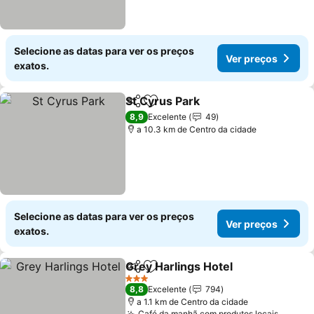
Selecione as datas para ver os preços
Ver preços
exatos.
St Cyrus Park
Partilhar
Adicionar aos favoritos
8,9
Excelente
49
a 10.3 km de Centro da cidade
Selecione as datas para ver os preços
Ver preços
exatos.
Grey Harlings Hotel
Partilhar
Adicionar aos favoritos
3 Estrelas
8,8
Excelente
794
a 1.1 km de Centro da cidade
Café da manhã com produtos locais