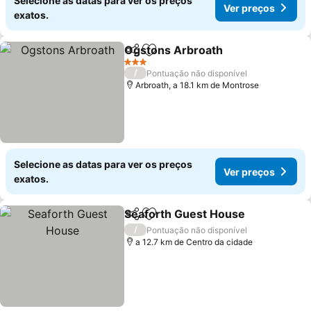
Selecione as datas para ver os preços
Ver preços
exatos.
Ogstons Arbroath
Partilhar
Adicionar aos favoritos
3 Estrelas
/
Pontuação não disponível
Arbroath, a 18.1 km de Montrose
Selecione as datas para ver os preços
Ver preços
exatos.
Seaforth Guest House
Partilhar
Adicionar aos favoritos
/
Pontuação não disponível
a 12.7 km de Centro da cidade