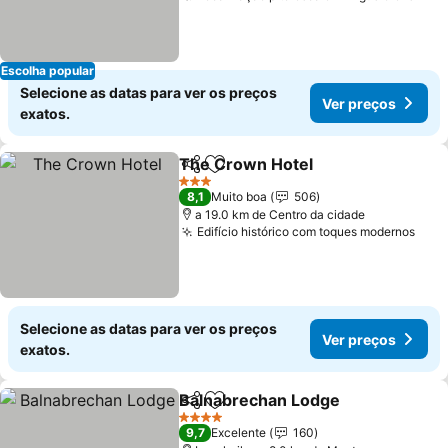
Escolha popular
Selecione as datas para ver os preços
Ver preços
exatos.
The Crown Hotel
Partilhar
Adicionar aos favoritos
3 Estrelas
8,1
Muito boa
506
a 19.0 km de Centro da cidade
Edifício histórico com toques modernos
Selecione as datas para ver os preços
Ver preços
exatos.
Balnabrechan Lodge
Partilhar
Adicionar aos favoritos
4 Estrelas
9,7
Excelente
160