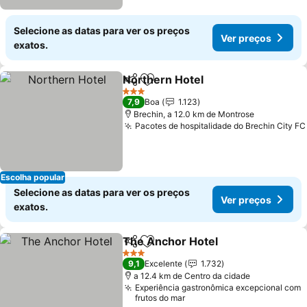
Selecione as datas para ver os preços
Ver preços
exatos.
Northern Hotel
Partilhar
Adicionar aos favoritos
3 Estrelas
7,9
Boa
1.123
Brechin, a 12.0 km de Montrose
Pacotes de hospitalidade do Brechin City FC
Escolha popular
Selecione as datas para ver os preços
Ver preços
exatos.
The Anchor Hotel
Partilhar
Adicionar aos favoritos
3 Estrelas
9,1
Excelente
1.732
a 12.4 km de Centro da cidade
Experiência gastronômica excepcional com
frutos do mar