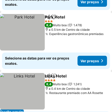
Ver preços
exatos.
Park Hotel
Partilhar
Adicionar aos favoritos
3 Estrelas
8,4
Muito boa
1.478
a 0.5 km de Centro da cidade
Experiências gastronômicas premiadas
Selecione as datas para ver os preços
Ver preços
exatos.
Links Hotel
Partilhar
Adicionar aos favoritos
4 Estrelas
8,4
Muito boa
1.241
a 0.4 km de Centro da cidade
Restaurante premiado com AA Rosette
Escolha popular