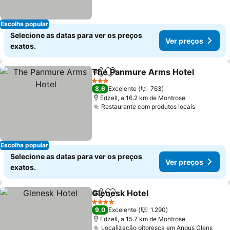
Escolha popular
Selecione as datas para ver os preços
Ver preços
exatos.
The Panmure Arms Hotel
Partilhar
Adicionar aos favoritos
3 Estrelas
8,6
Excelente
763
Edzell, a 16.2 km de Montrose
Restaurante com produtos locais
Escolha popular
Selecione as datas para ver os preços
Ver preços
exatos.
Glenesk Hotel
Partilhar
Adicionar aos favoritos
4 Estrelas
9,0
Excelente
1.290
Edzell, a 15.7 km de Montrose
Localização pitoresca em Angus Glens