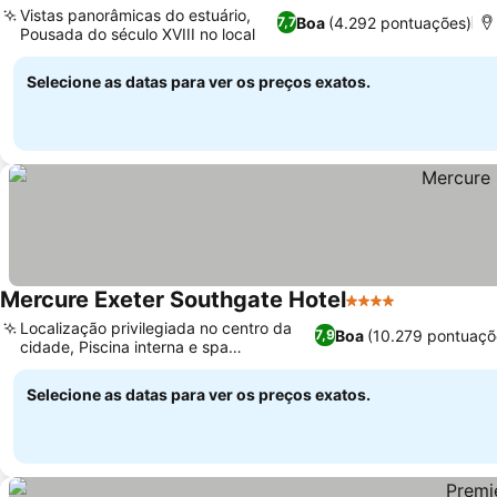
Vistas panorâmicas do estuário,
Boa
(4.292 pontuações)
7,7
Pousada do século XVIII no local
Ver preços
Selecione as datas para ver os preços exatos.
Mercure Exeter Southgate Hotel
4 Estrelas
Ver preços
Localização privilegiada no centro da
Boa
(10.279 pontuaçõ
7,9
cidade, Piscina interna e spa
Ver preços
convidativos
Selecione as datas para ver os preços exatos.