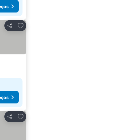
eços
Adicionar aos favoritos
Partilhar
eços
Adicionar aos favoritos
Partilhar