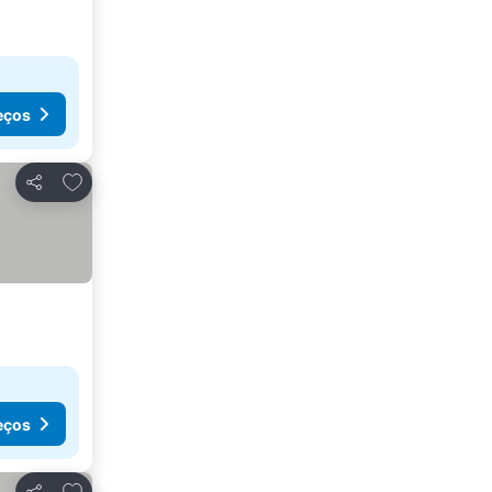
eços
Adicionar aos favoritos
Partilhar
eços
Adicionar aos favoritos