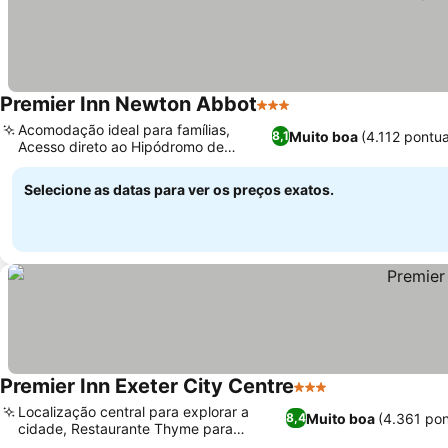
Premier Inn Newton Abbot
3 Estrelas
Ver preços
Acomodação ideal para famílias,
Muito boa
(4.112 pontu
8,1
Acesso direto ao Hipódromo de
Ver preços
Newton Abbot
Selecione as datas para ver os preços exatos.
Premier Inn Exeter City Centre
3 Estrelas
Ver preços
Localização central para explorar a
Muito boa
(4.361 po
8,4
cidade, Restaurante Thyme para
Ver preços
refeições variadas