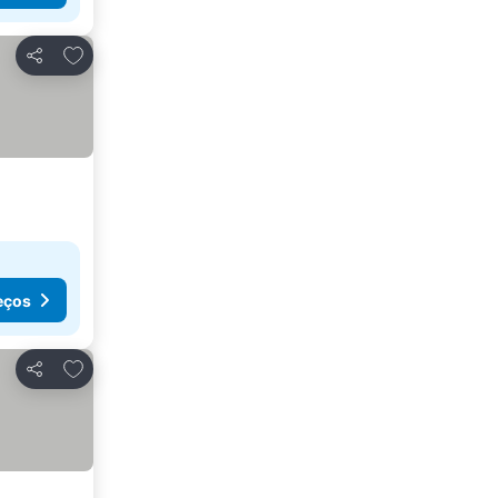
Adicionar aos favoritos
Partilhar
eços
Adicionar aos favoritos
Partilhar