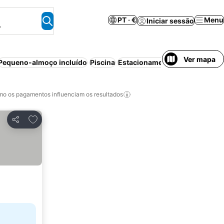
PT · €
Menu
Iniciar sessão
.
Ver mapa
Pequeno-almoço incluído
Piscina
Estacionamento
Cancelamento
o os pagamentos influenciam os resultados
Adicionar aos favoritos
Partilhar