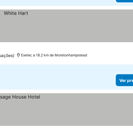
uações)
Exeter, a 18.2 km de Moretonhampstead
Ver pr