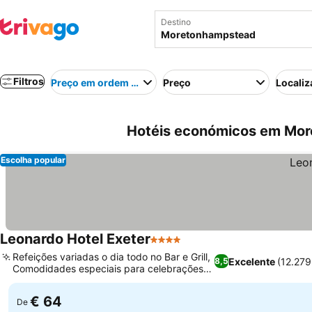
Destino
Filtros
Preço em ordem crescente
Preço
Localiz
Hotéis económicos em Mor
Escolha popular
Leonardo Hotel Exeter
4 Estrelas
Ver preços
Refeições variadas o dia todo no Bar e Grill,
Excelente
(12.279
8,5
Comodidades especiais para celebrações
Ver preços
de aniversário
€ 64
De