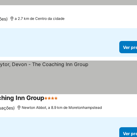
ões)
a 2.7 km de Centro da cidade
Ver pr
ching Inn Group
4 Estrelas
Ver preços
uações)
Newton Abbot, a 8.9 km de Moretonhampstead
Ver pr