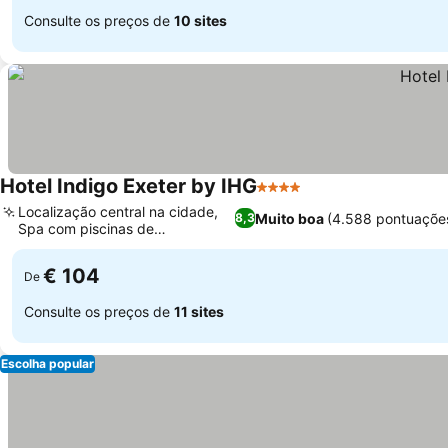
Consulte os preços de
10 sites
Hotel Indigo Exeter by IHG
4 Estrelas
Ver preços
Localização central na cidade,
Muito boa
(4.588 pontuaçõe
8,3
Spa com piscinas de
Ver preços
hidroterapia
€ 104
De
Consulte os preços de
11 sites
Escolha popular