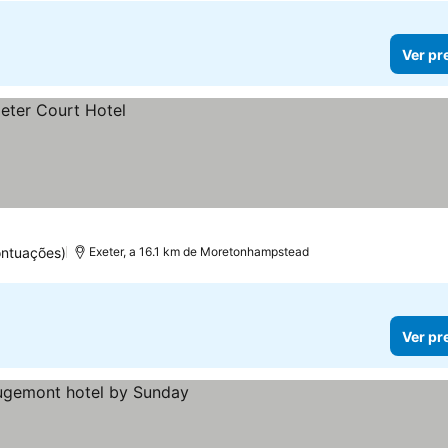
Ver pr
ontuações)
Exeter, a 16.1 km de Moretonhampstead
Ver pr