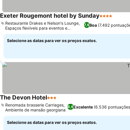
Exeter Rougemont hotel by Sunday
4 Estrelas
Ver pre
Restaurante Drakes e Nelson's Lounge,
Boa
(7.492 pontuaçõ
7,6
Espaços flexíveis para eventos e
Ver preços
reuniões
Selecione as datas para ver os preços exatos.
The Devon Hotel
3 Estrelas
Ver preços
Renomada brasserie Carriages,
Excelente
(6.536 pontuações
8,6
Ambiente de mansão georgiana
Ver preços
Selecione as datas para ver os preços exatos.