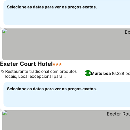
Selecione as datas para ver os preços exatos.
Exeter Court Hotel
3 Estrelas
Ver preços
Restaurante tradicional com produtos
Muito boa
(6.229 p
8,4
locais, Local excepcional para
Ver preços
casamentos e eventos
Selecione as datas para ver os preços exatos.