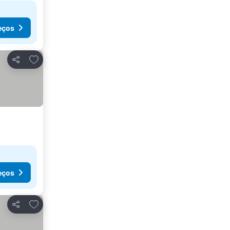
eços
Adicionar aos favoritos
Partilhar
eços
Adicionar aos favoritos
Partilhar