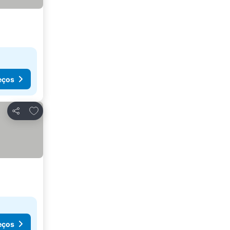
eços
Adicionar aos favoritos
Partilhar
eços