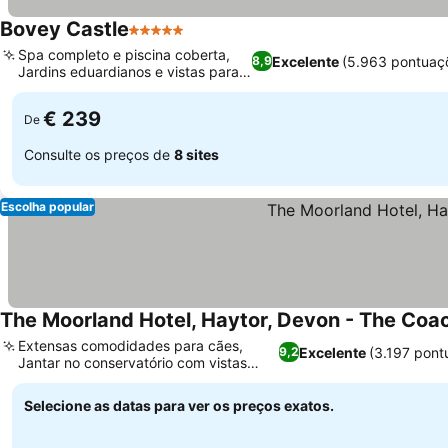
Bovey Castle
5 Estrelas
Ver preços
Spa completo e piscina coberta,
Excelente
(5.963 pontuaç
8,9
Jardins eduardianos e vistas para o
Ver preços
rio
€ 239
De
Consulte os preços de
8 sites
Escolha popular
The Moorland Hotel, Haytor, Devon - The Coa
Extensas comodidades para cães,
Excelente
(3.197 pont
9,2
Jantar no conservatório com vistas
Ver preços
panorâmicas
Selecione as datas para ver os preços exatos.