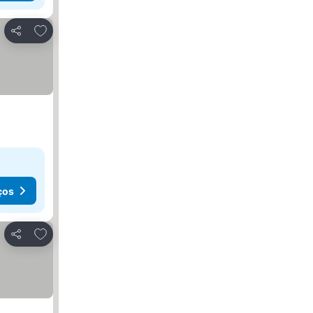
Adicionar aos favoritos
Partilhar
ços
Adicionar aos favoritos
Partilhar