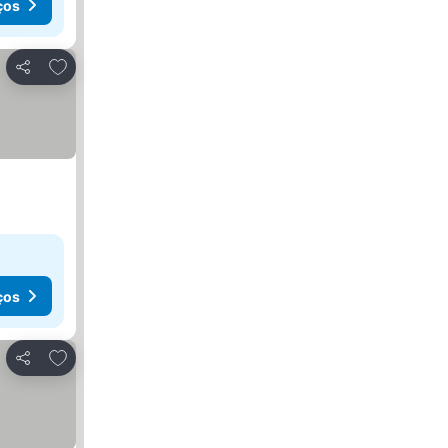
ços
Adicionar aos favoritos
Partilhar
ços
Adicionar aos favoritos
Partilhar