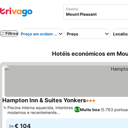
Destino
Filtros
Preço em ordem crescente
Preço
Localiz
Hotéis económicos em Moun
Hampton Inn & Suites Yonkers
3 Estrelas
Piscina interna aquecida, Interiores
Muito boa
(5.763 pontua
8,3
modernos e recentemente
renovados
€ 104
De