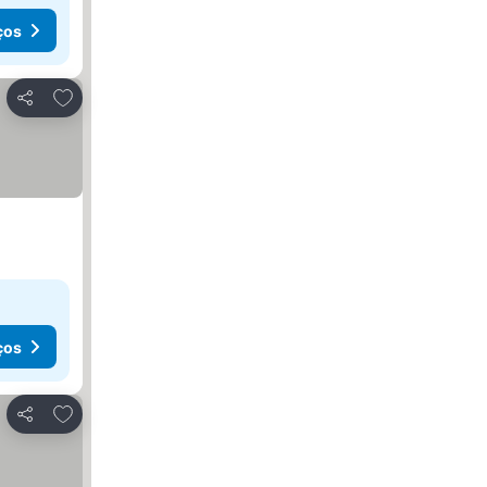
ços
Adicionar aos favoritos
Partilhar
ços
Adicionar aos favoritos
Partilhar