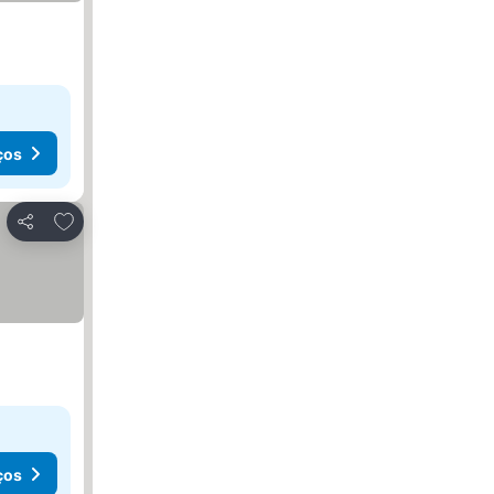
ços
Adicionar aos favoritos
Partilhar
ços