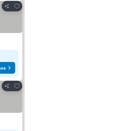
Adicionar aos favoritos
Partilhar
ços
Adicionar aos favoritos
Partilhar