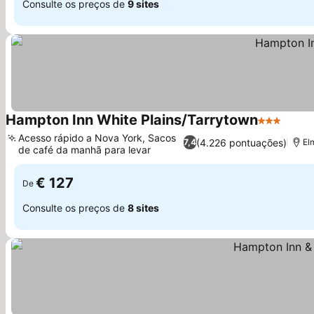
Consulte os preços de
9 sites
Hampton Inn White Plains/Tarrytown
3 Estrelas
Acesso rápido a Nova York, Sacos
(4.226 pontuações)
7,4
El
de café da manhã para levar
€ 127
De
Consulte os preços de
8 sites