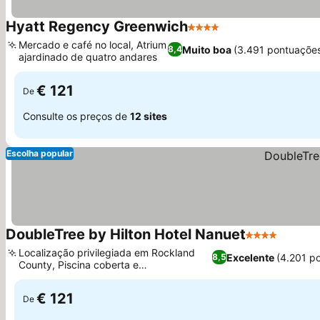
Hyatt Regency Greenwich
4 Estrelas
Mercado e café no local, Atrium
Muito boa
(3.491 pontuaçõe
8,4
ajardinado de quatro andares
€ 121
De
Consulte os preços de
12 sites
Escolha popular
DoubleTree by Hilton Hotel Nanuet
4 Estrelas
Localização privilegiada em Rockland
Excelente
(4.201 p
8,5
County, Piscina coberta e
hidromassagem relaxante
€ 121
De