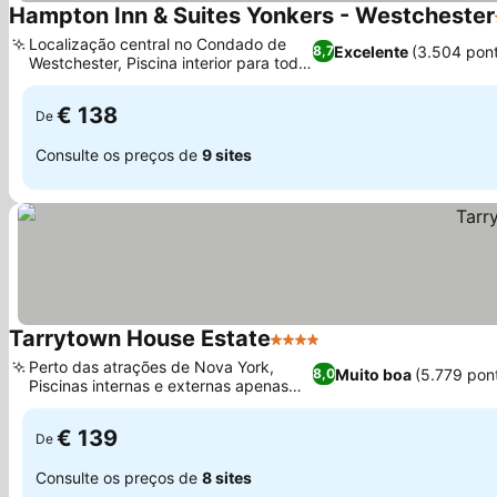
Hampton Inn & Suites Yonkers - Westchester
Localização central no Condado de
Excelente
(3.504 pon
8,7
Westchester, Piscina interior para toda
a família
€ 138
De
Consulte os preços de
9 sites
Tarrytown House Estate
4 Estrelas
Perto das atrações de Nova York,
Muito boa
(5.779 pon
8,0
Piscinas internas e externas apenas
para adultos
€ 139
De
Consulte os preços de
8 sites