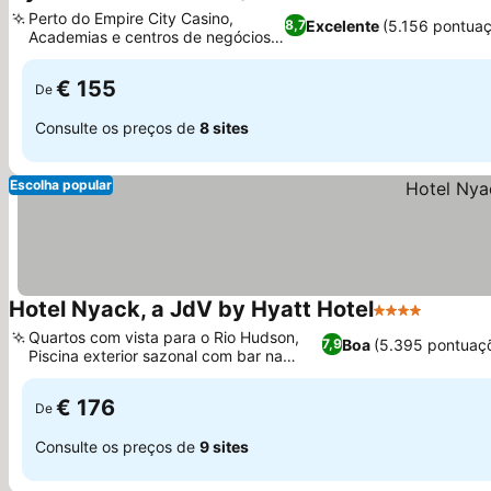
3 Estrelas
Perto do Empire City Casino,
Excelente
(5.156 pontua
8,7
Academias e centros de negócios
24 horas
€ 155
De
Consulte os preços de
8 sites
Escolha popular
Hotel Nyack, a JdV by Hyatt Hotel
4 Estrelas
Quartos com vista para o Rio Hudson,
Boa
(5.395 pontuaç
7,9
Piscina exterior sazonal com bar na
piscina
€ 176
De
Consulte os preços de
9 sites