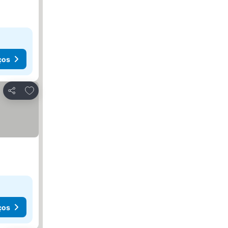
ços
Adicionar aos favoritos
Partilhar
ços