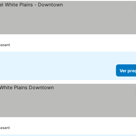
elas
easant
Ver pre
easant