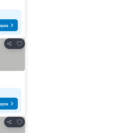
eços
Adicionar aos favoritos
Partilhar
eços
Adicionar aos favoritos
Partilhar