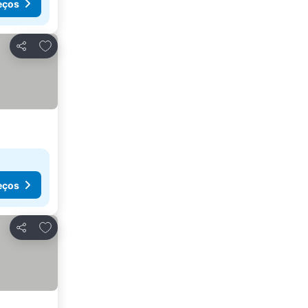
eços
Adicionar aos favoritos
Partilhar
eços
Adicionar aos favoritos
Partilhar