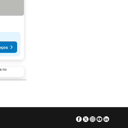
eços
a no
Facebook
Twitter
Instagram
Youtube
Linkedin