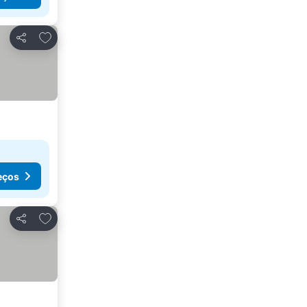
Adicionar aos favoritos
Partilhar
eços
Adicionar aos favoritos
Partilhar