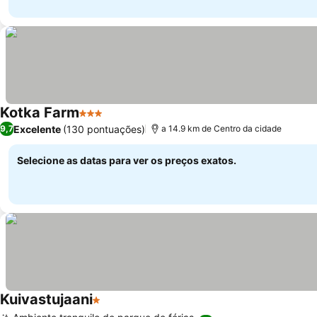
Kotka Farm
3 Estrelas
Ver preços
Excelente
(130 pontuações)
9,7
a 14.9 km de Centro da cidade
Selecione as datas para ver os preços exatos.
Kuivastujaani
1 Estrelas
Ver preços