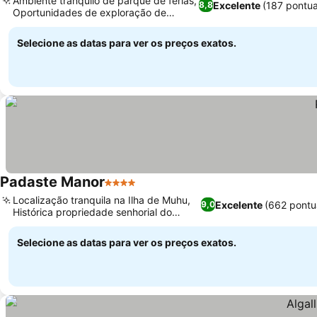
Ambiente tranquilo de parque de férias,
Excelente
(187 pontu
8,8
Oportunidades de exploração de
Ver preços
bicicleta
Selecione as datas para ver os preços exatos.
Padaste Manor
4 Estrelas
Ver preços
Localização tranquila na Ilha de Muhu,
Excelente
(662 pontu
9,0
Histórica propriedade senhorial do
Ver preços
século XVI
Selecione as datas para ver os preços exatos.