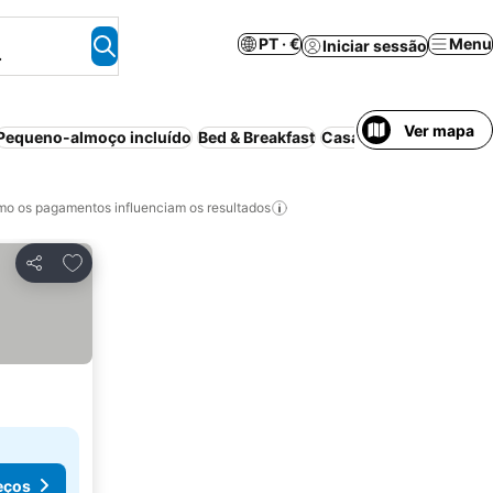
PT · €
Menu
Iniciar sessão
.
Ver mapa
Pequeno-almoço incluído
Bed & Breakfast
Casa de hóspedes
Hos
o os pagamentos influenciam os resultados
Adicionar aos favoritos
Partilhar
eços