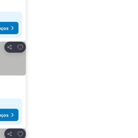
eços
Adicionar aos favoritos
Partilhar
eços
Adicionar aos favoritos
Partilhar