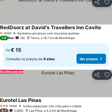
Partilhar
Ad
RedDoorz at David's Travellers Inn Cavite
Hotel
Banheiros privativos com chuveiros quentes
1 Estrelas
7,6
Boa
26
Tanza, a 18.7 km de Muntinlupa
€ 15
De
Consulte os preços de
6 sites
Ver preços
Escolha popular
Partilhar
Ad
Eurotel Las Pinas
Hotel
Suítes espaçosas com vista para a cidade
3 Estrelas
6,7
3.694
Las Piñas, a 4.2 km de Muntinlupa