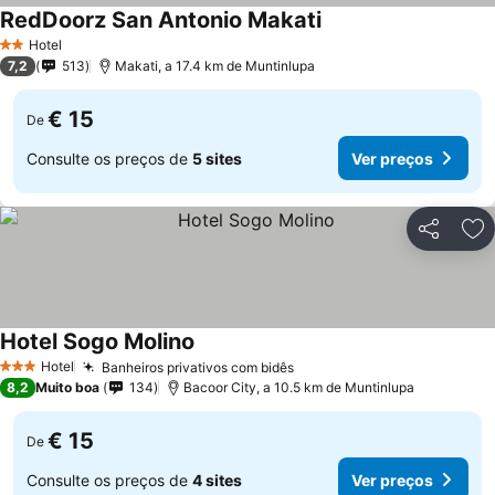
RedDoorz San Antonio Makati
Hotel
2 Estrelas
7,2
513
Makati, a 17.4 km de Muntinlupa
€ 15
De
Consulte os preços de
5 sites
Ver preços
Partilhar
Ad
Hotel Sogo Molino
Hotel
Banheiros privativos com bidês
3 Estrelas
8,2
Muito boa
134
Bacoor City, a 10.5 km de Muntinlupa
€ 15
De
Consulte os preços de
4 sites
Ver preços