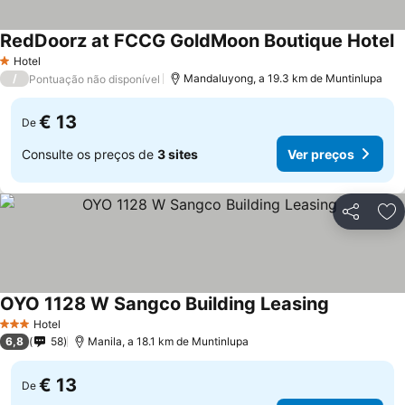
RedDoorz at FCCG GoldMoon Boutique Hotel
Hotel
1 Estrelas
/
Mandaluyong, a 19.3 km de Muntinlupa
Pontuação não disponível
€ 13
De
Consulte os preços de
3 sites
Ver preços
Partilhar
Ad
OYO 1128 W Sangco Building Leasing
Hotel
3 Estrelas
6,8
58
Manila, a 18.1 km de Muntinlupa
€ 13
De