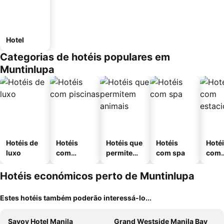
Hotel
Categorias de hotéis populares em
Muntinlupa
Hotéis de
Hotéis
Hotéis que
Hotéis
Hoté
luxo
com
permitem
com spa
com
piscinas
animais
esta
ment
Hotéis económicos perto de Muntinlupa
Estes hotéis também poderão interessá-lo...
Savoy Hotel Manila
Grand Westside Manila Bay