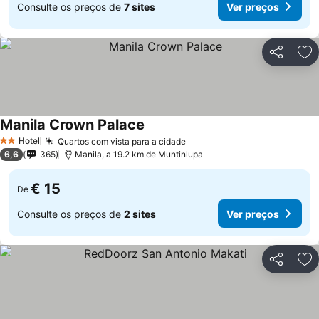
Consulte os preços de
7 sites
Ver preços
Partilhar
Ad
Manila Crown Palace
Hotel
Quartos com vista para a cidade
2 Estrelas
6,6
365
Manila, a 19.2 km de Muntinlupa
€ 15
De
Consulte os preços de
2 sites
Ver preços
Partilhar
Ad