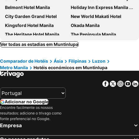
Belmont Hotel Manila
Holiday Inn Express Manila Newport City by IHG
City Garden Grand Hotel
New World Makati Hotel
Kingsford Hotel Manila
Okada Manila
The Heritage Hotel Manila
The Peninsula Manila
The Picasso Boutique Serviced Residences
Solaire Resort Entertainment City
Ver todas as estadias em Muntinlupa
Golden Phoenix Hotel Manila
Conrad Manila
Comparador de Hotéis
Ásia
Filipinas
Luzon
Holiday Inn & Suites Makati By Ihg
Citadines Benavidez Makati
Metro Manila
Hotéis económicos em Muntinlupa
Seda Residences Makati
OYO 769 Poblacion Suites Polaris
The Bellevue Manila
RedDoorz near NAIA Terminal 1
Facebook
Twitter
Insta
Yo
Hyatt Regency Manila, City of Dreams
Sequoia Hotel Manila Bay
Shell Residences in Mall of Asia
Dusit Thani Manila
Adicionar no Google
The Belamy House Managed by HII
City Garden Hotel Makati
Encontre facilmente os nossos
resultados: adicione o trivago como
Hotel Century Park
Privato Makati
fonte preferencial no Google.
Quest Plus Filinvest City Manila
Vivere Hotel
Empresa
Eurotel Las Pinas
Sheraton Manila Hotel at Newport World Resorts