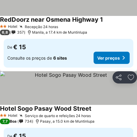
RedDoorz near Osmena Highway 1
Hotel
Recepção 24 horas
2 Estrelas
6,8
357
Manila, a 17.4 km de Muntinlupa
€ 15
De
Consulte os preços de
6 sites
Ver preços
Partilhar
Ad
Hotel Sogo Pasay Wood Street
Hotel
Serviço de quarto e refeições 24 horas
2 Estrelas
7,7
Boa
734
Pasay, a 15.0 km de Muntinlupa
€ 15
De