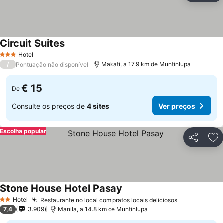
Circuit Suites
Hotel
3 Estrelas
/
Makati, a 17.9 km de Muntinlupa
Pontuação não disponível
€ 15
De
Consulte os preços de
4 sites
Ver preços
Escolha popular
Partilhar
Ad
Stone House Hotel Pasay
Hotel
Restaurante no local com pratos locais deliciosos
2 Estrelas
7,4
3.909
Manila, a 14.8 km de Muntinlupa