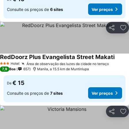
Consulte os preços de
6 sites
Ver preços
Partilhar
Ad
RedDoorz Plus Evangelista Street Makati
Hotel
Área de observação das luzes da cidade no terraço
3 Estrelas
7,9
Boa
657
Manila, a 15.5 km de Muntinlupa
€ 15
De
Consulte os preços de
7 sites
Ver preços
Partilhar
Ad