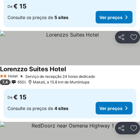
€ 15
De
Consulte os preços de
5 sites
Ver preços
Partilhar
Ad
Lorenzzo Suites Hotel
Hotel
Serviço de recepção 24 horas dedicado
2 Estrelas
7,4
650
Makati, a 15.8 km de Muntinlupa
€ 15
De
Consulte os preços de
4 sites
Ver preços
Partilhar
Ad