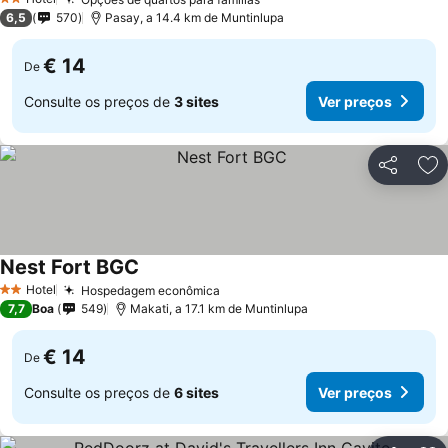
2 Estrelas
6,5
570
Pasay, a 14.4 km de Muntinlupa
€ 14
De
Consulte os preços de
3 sites
Ver preços
Partilhar
Ad
Nest Fort BGC
Hotel
Hospedagem econômica
2 Estrelas
7,7
Boa
549
Makati, a 17.1 km de Muntinlupa
€ 14
De
Consulte os preços de
6 sites
Ver preços