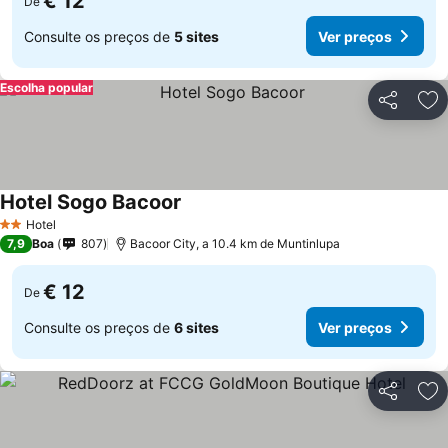
€ 12
De
Consulte os preços de
5 sites
Ver preços
Escolha popular
Partilhar
Ad
Hotel Sogo Bacoor
Hotel
2 Estrelas
7,9
Boa
807
Bacoor City, a 10.4 km de Muntinlupa
€ 12
De
Consulte os preços de
6 sites
Ver preços
Partilhar
Ad