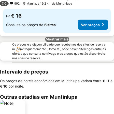
2 Estrelas
7,0
992
Manila, a 19.2 km de Muntinlupa
€ 16
De
Consulte os preços de
6 sites
Ver preços
Mostrar mais
Os preços e a disponibilidade que recebemos dos sites de reserva
mudam frequentemente. Como tal, pode haver diferenças entre as
ofertas que consulta no trivago e os preços que estão disponíveis
nos sites de reserva.
Intervalo de preços
Os preços de hotéis económicos em Muntinlupa variam entre
‎€ 11
e
‎€ 16
por noite.
Outras estadias em Muntinlupa