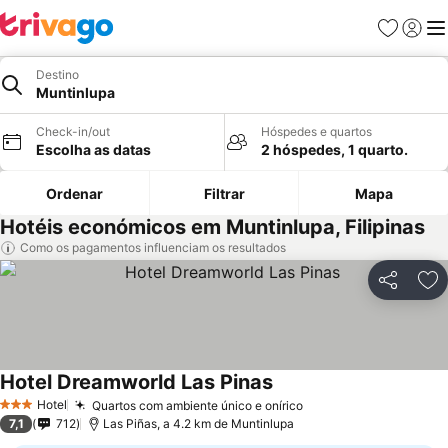
Favoritos
Iniciar
Me
Destino
Muntinlupa
Check-in/out
Hóspedes e quartos
Escolha as datas
2 hóspedes, 1 quarto.
Ordenar
Filtrar
Mapa
Hotéis económicos em Muntinlupa, Filipinas
Como os pagamentos influenciam os resultados
Partilhar
Ad
Hotel Dreamworld Las Pinas
Hotel
Quartos com ambiente único e onírico
3 Estrelas
7,1
712
Las Piñas, a 4.2 km de Muntinlupa