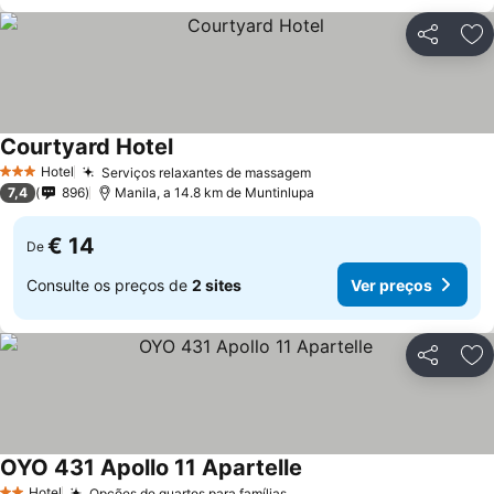
Partilhar
Ad
Courtyard Hotel
Hotel
Serviços relaxantes de massagem
3 Estrelas
7,4
896
Manila, a 14.8 km de Muntinlupa
€ 14
De
Consulte os preços de
2 sites
Ver preços
Partilhar
Ad
OYO 431 Apollo 11 Apartelle
Hotel
Opções de quartos para famílias