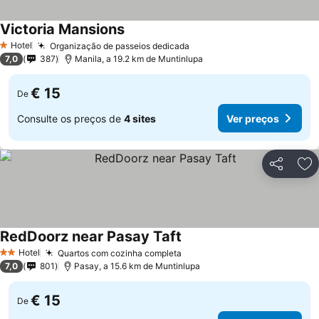
Victoria Mansions
Hotel
Organização de passeios dedicada
1 Estrelas
7,0
387
Manila, a 19.2 km de Muntinlupa
€ 15
De
Consulte os preços de
4 sites
Ver preços
Partilhar
Ad
RedDoorz near Pasay Taft
Hotel
Quartos com cozinha completa
2 Estrelas
7,0
801
Pasay, a 15.6 km de Muntinlupa
€ 15
De