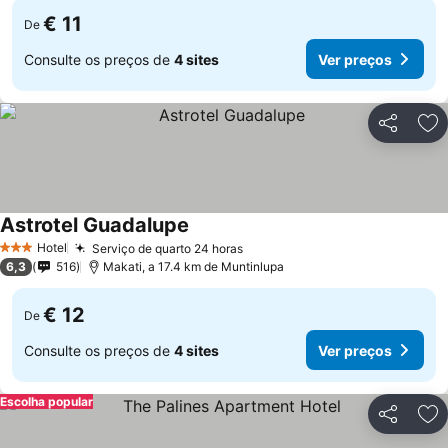
€ 11
De
Consulte os preços de
4 sites
Ver preços
Partilhar
Ad
Astrotel Guadalupe
Hotel
Serviço de quarto 24 horas
3 Estrelas
6,3
516
Makati, a 17.4 km de Muntinlupa
€ 12
De
Consulte os preços de
4 sites
Ver preços
Escolha popular
Partilhar
Ad