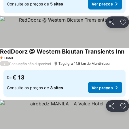
Consulte os preços de
5 sites
Ver preços
Partilhar
Ad
RedDoorz @ Western Bicutan Transients Inn
Hotel
1 Estrelas
/
Taguig, a 11.5 km de Muntinlupa
Pontuação não disponível
€ 13
De
Consulte os preços de
3 sites
Ver preços
Partilhar
Ad