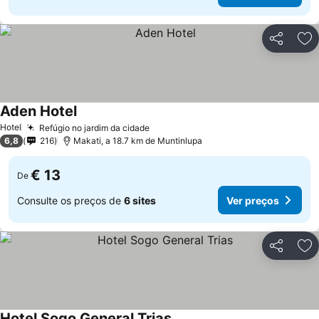
Partilhar
Ad
Aden Hotel
Hotel
Refúgio no jardim da cidade
6,8
216
Makati, a 18.7 km de Muntinlupa
€ 13
De
Consulte os preços de
6 sites
Ver preços
Partilhar
Ad
Hotel Sogo General Trias