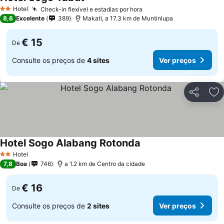
Hotel
Check-in flexível e estadias por hora
2 Estrelas
8,6
Excelente
389
Makati, a 17.3 km de Muntinlupa
€ 15
De
Consulte os preços de
4 sites
Ver preços
Partilhar
Ad
Hotel Sogo Alabang Rotonda
Hotel
2 Estrelas
7,8
Boa
746
a 1.2 km de Centro da cidade
€ 16
De
Consulte os preços de
2 sites
Ver preços