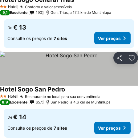
Hotel
Conforto e valor acessíveis
2 Estrelas
9,1
Excelente
193
Gen. Trias, a 17.2 km de Muntinlupa
€ 13
De
Consulte os preços de
7 sites
Ver preços
Partilhar
Ad
Hotel Sogo San Pedro
Hotel
Restaurante no local para sua conveniência
2 Estrelas
8,9
Excelente
657
San Pedro, a 4.6 km de Muntinlupa
€ 14
De
Consulte os preços de
7 sites
Ver preços