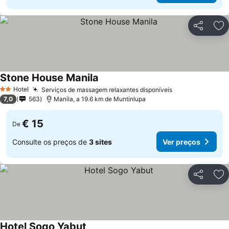
Partilhar
Ad
Stone House Manila
Hotel
Serviços de massagem relaxantes disponíveis
2 Estrelas
7,0
563
Manila, a 19.6 km de Muntinlupa
€ 15
De
Consulte os preços de
3 sites
Ver preços
Partilhar
Ad
Hotel Sogo Yabut