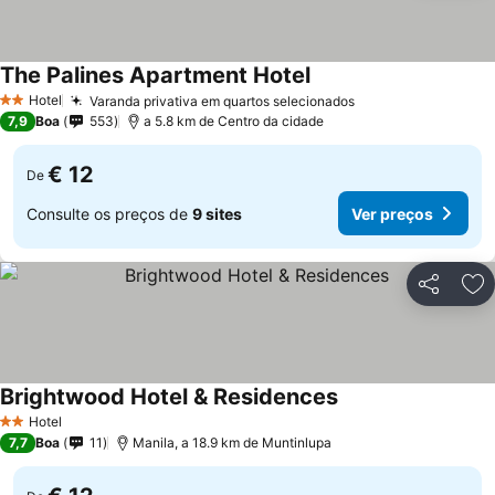
The Palines Apartment Hotel
Hotel
Varanda privativa em quartos selecionados
2 Estrelas
7,9
Boa
553
a 5.8 km de Centro da cidade
€ 12
De
Consulte os preços de
9 sites
Ver preços
Partilhar
Ad
Brightwood Hotel & Residences
Hotel
2 Estrelas
7,7
Boa
11
Manila, a 18.9 km de Muntinlupa