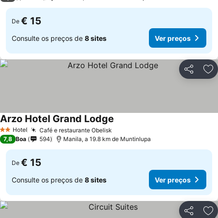
€ 15
De
Consulte os preços de
8 sites
Ver preços
Partilhar
Ad
Arzo Hotel Grand Lodge
Hotel
Café e restaurante Obelisk
2 Estrelas
7,8
Boa
594
Manila, a 19.8 km de Muntinlupa
€ 15
De
Consulte os preços de
8 sites
Ver preços
Partilhar
Ad