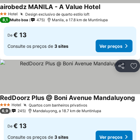
airobedz MANILA - A Value Hotel
Hotel
Design exclusivo de quarto estilo loft
2 Estrelas
8,1
Muito boa
475
Manila, a 17.8 km de Muntinlupa
€ 13
De
Consulte os preços de
3 sites
Ver preços
Partilhar
Ad
RedDoorz Plus @ Boni Avenue Mandaluyong
Hotel
Quartos com banheiros privativos
3 Estrelas
6,9
245
Mandaluyong, a 18.7 km de Muntinlupa
€ 13
De
Consulte os preços de
3 sites
Ver preços