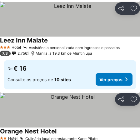
Partilhar
Ad
Leez Inn Malate
Hotel
Assistência personalizada com ingressos e passeios
3 Estrelas
7,3
2.756
Manila, a 19.3 km de Muntinlupa
€ 16
De
Consulte os preços de
10 sites
Ver preços
Partilhar
Ad
Orange Nest Hotel
Hotel
Culinária local no restaurante Kape Pilato