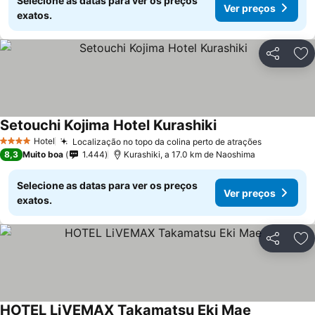
Selecione as datas para ver os preços
Ver preços
exatos.
Partilhar
Ad
Setouchi Kojima Hotel Kurashiki
Hotel
Localização no topo da colina perto de atrações
4 Estrelas
8,3
Muito boa
1.444
Kurashiki, a 17.0 km de Naoshima
Selecione as datas para ver os preços
Ver preços
exatos.
Partilhar
Ad
HOTEL LiVEMAX Takamatsu Eki Mae