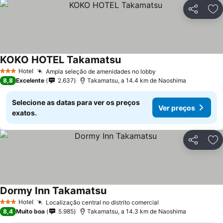
Partilhar
Ad
KOKO HOTEL Takamatsu
Hotel
Ampla seleção de amenidades no lobby
3 Estrelas
8,8
Excelente
2.637
Takamatsu, a 14.4 km de Naoshima
Selecione as datas para ver os preços
Ver preços
exatos.
Partilhar
Ad
Dormy Inn Takamatsu
Hotel
Localização central no distrito comercial
3 Estrelas
8,4
Muito boa
5.985
Takamatsu, a 14.3 km de Naoshima