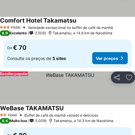
Comfort Hotel Takamatsu
Hotel
Variedade excepcional no buffet de café da manhã
3 Estrelas
8,9
Excelente
2.506
Takamatsu, a 14.6 km de Naoshima
€ 70
De
Consulte os preços de
5 sites
Ver preços
Escolha popular
Partilhar
Ad
WeBase TAKAMATSU
Hotel
Buffet de café da manhã variado e delicioso
2 Estrelas
8,4
Muito boa
5.009
Takamatsu, a 14.3 km de Naoshima