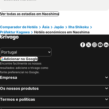
Ver todas as estadias em Naoshima
Comparador de Hotéis
Ásia
Japão
Ilha Shikoku
Präfektur Kagawa
Hotéis económicos em Naoshima
Facebook
Twitter
Insta
Yo
Adicionar no Google
Encontre facilmente os nossos
resultados: adicione o trivago como
fonte preferencial no Google.
Empresa
Os nossos produtos
Termos e políticas