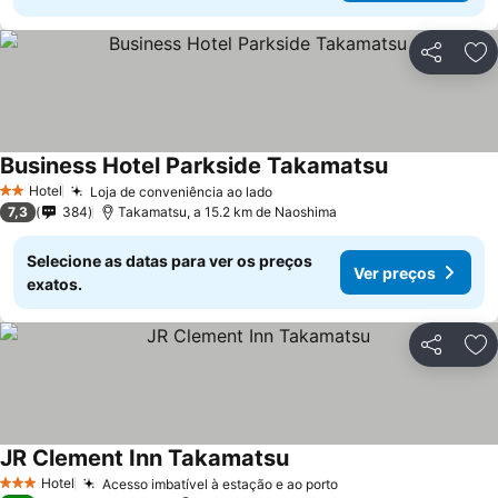
Partilhar
Ad
Business Hotel Parkside Takamatsu
Hotel
Loja de conveniência ao lado
2 Estrelas
7,3
384
Takamatsu, a 15.2 km de Naoshima
Selecione as datas para ver os preços
Ver preços
exatos.
Partilhar
Ad
JR Clement Inn Takamatsu
Hotel
Acesso imbatível à estação e ao porto
3 Estrelas