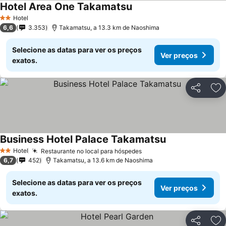
Hotel Area One Takamatsu
Hotel
2 Estrelas
6,6
3.353
Takamatsu, a 13.3 km de Naoshima
Selecione as datas para ver os preços
Ver preços
exatos.
Partilhar
Ad
Business Hotel Palace Takamatsu
Hotel
Restaurante no local para hóspedes
2 Estrelas
6,7
452
Takamatsu, a 13.6 km de Naoshima
Selecione as datas para ver os preços
Ver preços
exatos.
Partilhar
Ad