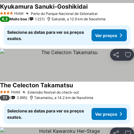
Kyukamura Sanuki-Goshikidai
Hotel
Perto do Parque Nacional de Setonaikai
4 Estrelas
8,2
Muito boa
1.221
Sakaide, a 12.9 km de Naoshima
Selecione as datas para ver os preços
Ver preços
exatos.
Partilhar
Ad
The Celecton Takamatsu
Hotel
Extensão flexível do check-out
3 Estrelas
7,1
2.995
Takamatsu, a 14.2 km de Naoshima
Selecione as datas para ver os preços
Ver preços
exatos.