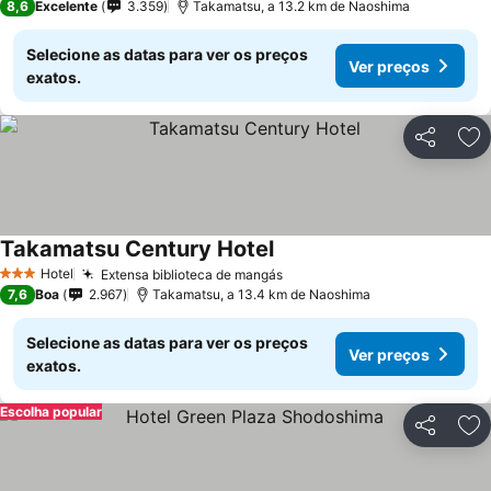
8,6
Excelente
3.359
Takamatsu, a 13.2 km de Naoshima
Selecione as datas para ver os preços
Ver preços
exatos.
Partilhar
Ad
Takamatsu Century Hotel
Hotel
Extensa biblioteca de mangás
3 Estrelas
7,6
Boa
2.967
Takamatsu, a 13.4 km de Naoshima
Selecione as datas para ver os preços
Ver preços
exatos.
Escolha popular
Partilhar
Ad