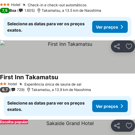
Hotel
Check-in e check-out automáticos
3 Estrelas
7,5
Boa
1.605
Takamatsu, a 13.5 km de Naoshima
Selecione as datas para ver os preços
Ver preços
exatos.
Partilhar
Ad
First Inn Takamatsu
Hotel
Experiência única de sauna de sal
2 Estrelas
6,7
729
Takamatsu, a 13.9 km de Naoshima
Selecione as datas para ver os preços
Ver preços
exatos.
Escolha popular
Partilhar
Ad