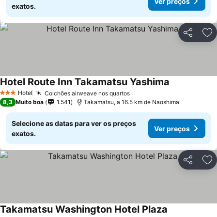
Ver preços
exatos.
Partilhar
Ad
Hotel Route Inn Takamatsu Yashima
Hotel
Colchões airweave nos quartos
3 Estrelas
8,3
Muito boa
1.541
Takamatsu, a 16.5 km de Naoshima
Selecione as datas para ver os preços
Ver preços
exatos.
Partilhar
Ad
Takamatsu Washington Hotel Plaza