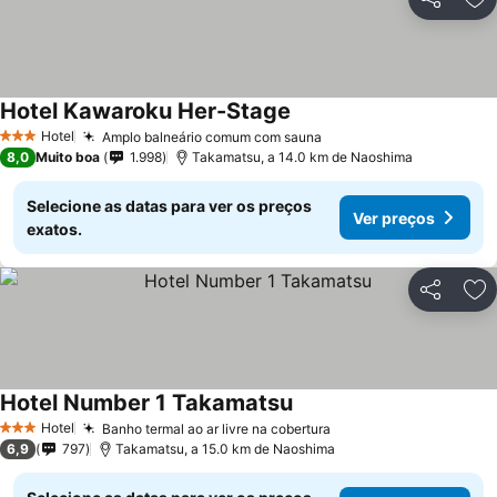
Partilhar
Ad
Hotel Kawaroku Her-Stage
Hotel
Amplo balneário comum com sauna
3 Estrelas
8,0
Muito boa
1.998
Takamatsu, a 14.0 km de Naoshima
Selecione as datas para ver os preços
Ver preços
exatos.
Partilhar
Ad
Hotel Number 1 Takamatsu
Hotel
Banho termal ao ar livre na cobertura
3 Estrelas
6,9
797
Takamatsu, a 15.0 km de Naoshima