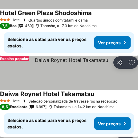
Hotel Green Plaza Shodoshima
Hotel
Quartos únicos com tatami e cama
3 Estrelas
7,5
Boa
460
Tonosho, a 17.3 km de Naoshima
Selecione as datas para ver os preços
Ver preços
exatos.
Escolha popular
Partilhar
Ad
Daiwa Roynet Hotel Takamatsu
Hotel
Seleção personalizada de travesseiros na recepção
3 Estrelas
8,5
Excelente
6.997
Takamatsu, a 14.2 km de Naoshima
Selecione as datas para ver os preços
Ver preços
exatos.