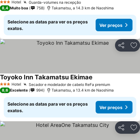
Hotel
Guarda-volumes na recepção
3 Estrelas
8,4
Muito boa
758
Takamatsu, a 14.3 km de Naoshima
Selecione as datas para ver os preços
Ver preços
exatos.
Partilhar
Ad
Toyoko Inn Takamatsu Ekimae
Hotel
Secador e modelador de cabelo ReFa premium
3 Estrelas
8,6
Excelente
994
Takamatsu, a 13.4 km de Naoshima
Selecione as datas para ver os preços
Ver preços
exatos.
Partilhar
Ad