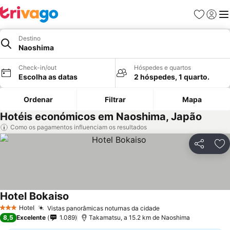
Favoritos
Iniciar
Me
Destino
Naoshima
Check-in/out
Hóspedes e quartos
Escolha as datas
2 hóspedes, 1 quarto.
Ordenar
Filtrar
Mapa
Hotéis económicos em Naoshima, Japão
Como os pagamentos influenciam os resultados
Partilhar
Ad
Hotel Bokaiso
Hotel
Vistas panorâmicas noturnas da cidade
3 Estrelas
8,5
Excelente
1.089
Takamatsu, a 15.2 km de Naoshima