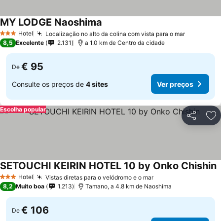
MY LODGE Naoshima
Hotel
Localização no alto da colina com vista para o mar
3 Estrelas
8,5
Excelente
2.131
a 1.0 km de Centro da cidade
€ 95
De
Consulte os preços de
4 sites
Ver preços
Escolha popular
Partilhar
Ad
SETOUCHI KEIRIN HOTEL 10 by Onko Chishin
Hotel
Vistas diretas para o velódromo e o mar
3 Estrelas
8,2
Muito boa
1.213
Tamano, a 4.8 km de Naoshima
€ 106
De