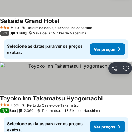
Sakaide Grand Hotel
Hotel
Jardim de cerveja sazonal na cobertura
3 Estrelas
7,1
1.668
Sakaide, a 19.7 km de Naoshima
Selecione as datas para ver os preços
Ver preços
exatos.
Partilhar
Ad
Toyoko Inn Takamatsu Hyogomachi
Hotel
Perto do Castelo de Takamatsu
3 Estrelas
7,7
Boa
2.060
Takamatsu, a 13.7 km de Naoshima
Selecione as datas para ver os preços
Ver preços
exatos.