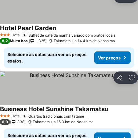
Hotel Pearl Garden
Hotel
Buffet de café da manhã variado com pratos locais
3 Estrelas
8,2
Muito boa
1.325
Takamatsu, a 14.4 km de Naoshima
Selecione as datas para ver os preços
Ver preços
exatos.
Partilhar
Ad
Business Hotel Sunshine Takamatsu
Hotel
Quartos tradicionais com tatame
3 Estrelas
6,9
338
Takamatsu, a 15.3 km de Naoshima
Selecione as datas para ver os preços