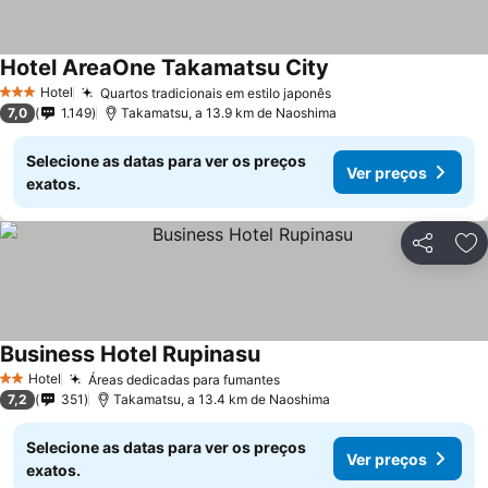
Hotel AreaOne Takamatsu City
Hotel
Quartos tradicionais em estilo japonês
3 Estrelas
7,0
1.149
Takamatsu, a 13.9 km de Naoshima
Selecione as datas para ver os preços
Ver preços
exatos.
Partilhar
Ad
Business Hotel Rupinasu
Hotel
Áreas dedicadas para fumantes
2 Estrelas
7,2
351
Takamatsu, a 13.4 km de Naoshima
Selecione as datas para ver os preços
Ver preços
exatos.