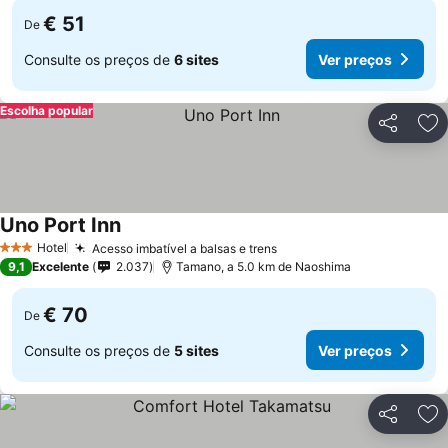
€ 51
De
Consulte os preços de
6 sites
Ver preços
Escolha popular
Partilhar
Ad
Uno Port Inn
Hotel
Acesso imbatível a balsas e trens
3 Estrelas
9,1
Excelente
2.037
Tamano, a 5.0 km de Naoshima
€ 70
De
Consulte os preços de
5 sites
Ver preços
Partilhar
Ad