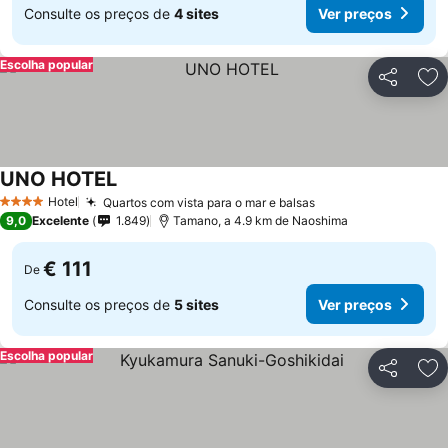
Consulte os preços de
4 sites
Ver preços
Escolha popular
Partilhar
Ad
UNO HOTEL
Hotel
Quartos com vista para o mar e balsas
4 Estrelas
9,0
Excelente
1.849
Tamano, a 4.9 km de Naoshima
€ 111
De
Consulte os preços de
5 sites
Ver preços
Escolha popular
Partilhar
Ad