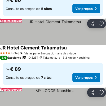
€ 80
De
Consulte os preços de
5 sites
Ver preços
Escolha popular
Partilhar
Ad
JR Hotel Clement Takamatsu
Hotel
Vistas panorâmicas do mar e da cidade
4 Estrelas
8,6
Excelente
10.525
Takamatsu, a 13.2 km de Naoshima
€ 89
De
Consulte os preços de
7 sites
Ver preços
Escolha popular
Partilhar
Ad