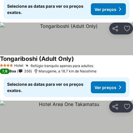
Selecione as datas para ver os preços
Ver preços
exatos.
Partilhar
Ad
Tongariboshi (Adult Only)
Hotel
Refúgio tranquilo apenas para adultos
4 Estrelas
7,8
Boa
356
Marugame, a 18.7 km de Naoshima
Selecione as datas para ver os preços
Ver preços
exatos.
Partilhar
Ad