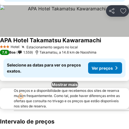
Partilhar
Ad
APA Hotel Takamatsu Kawaramachi
Hotel
Estacionamento seguro no local
3 Estrelas
7,6
Boa
1.559
Takamatsu, a 14.6 km de Naoshima
Selecione as datas para ver os preços
Ver preços
exatos.
Mostrar mais
Os preços e a disponibilidade que recebemos dos sites de reserva
mudam frequentemente. Como tal, pode haver diferenças entre as
ofertas que consulta no trivago e os preços que estão disponíveis
nos sites de reserva.
Intervalo de preços