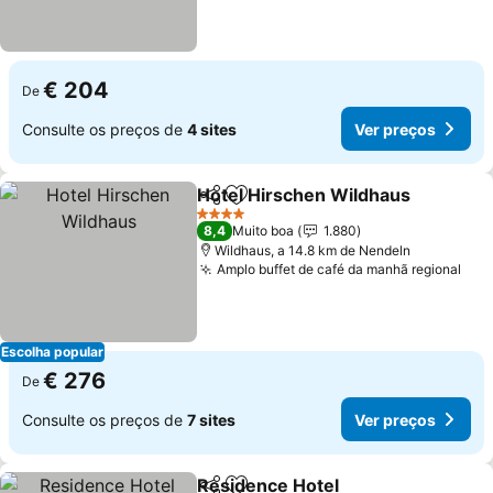
€ 204
De
Consulte os preços de
4 sites
Ver preços
Hotel Hirschen Wildhaus
Partilhar
Adicionar aos favoritos
V
4 Estrelas
8,4
Muito boa
1.880
Wildhaus, a 14.8 km de Nendeln
Amplo buffet de café da manhã regional
Ver
Escolha popular
€ 276
De
Consulte os preços de
7 sites
Ver preços
Residence Hotel