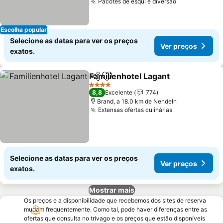
Pacotes de esqui e diversão
Ver preços
Escolha popular
Selecione as datas para ver os preços
Ver preços
exatos.
Familienhotel Lagant
Partilhar
Adicionar aos favoritos
Ver p
4 Estrelas
8,8
Excelente
774
Brand, a 18.0 km de Nendeln
Extensas ofertas culinárias
Ver preços
Selecione as datas para ver os preços
Ver preços
exatos.
Mostrar mais
Os preços e a disponibilidade que recebemos dos sites de reserva
mudam frequentemente. Como tal, pode haver diferenças entre as
ofertas que consulta no trivago e os preços que estão disponíveis