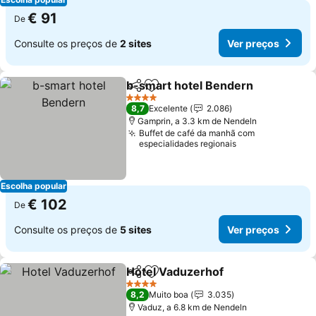
€ 91
De
Consulte os preços de
2 sites
Ver preços
b-smart hotel Bendern
Partilhar
Adicionar aos favoritos
Ver
4 Estrelas
8,7
Excelente
2.086
Gamprin, a 3.3 km de Nendeln
Buffet de café da manhã com
especialidades regionais
Escolha popular
€ 102
De
Consulte os preços de
5 sites
Ver preços
Hotel Vaduzerhof
Partilhar
Adicionar aos favoritos
Ver preç
4 Estrelas
8,2
Muito boa
3.035
Vaduz, a 6.8 km de Nendeln