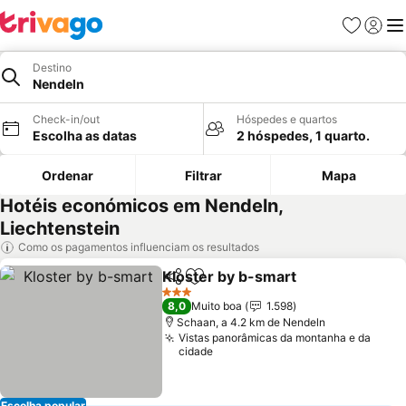
Favoritos
Iniciar
Me
Destino
Nendeln
Check-in/out
Hóspedes e quartos
Escolha as datas
2 hóspedes, 1 quarto.
Ordenar
Filtrar
Mapa
Hotéis económicos em Nendeln,
Liechtenstein
Como os pagamentos influenciam os resultados
Kloster by b-smart
Partilhar
Adicionar aos favoritos
Ver pre
3 Estrelas
8,0
Muito boa
1.598
Schaan, a 4.2 km de Nendeln
Vistas panorâmicas da montanha e da
cidade
Escolha popular