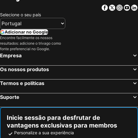
Hotel Restaurant Schlössli Sax
Gasthaus Rössle
Facebook
Twitter
Insta
Yo
Hotel Säntis Lodge
Hotel Säntis
Selecione o seu país
Hotel Untertor by Maier - Self-Check-in
Hotel Weinstube
Laurin‘s
Landhaus Maria Grün
Adicionar no Google
Encontre facilmente os nossos
Engel
Hotel Buchserhof
resultados: adicione o trivago como
Residence Hotel
Hotel Weisses Kreuz
fonte preferencial no Google.
Empresa
Hotel Schatzmann
Hotel Falknerei Galina
Gästehaus Gutenberg - Self-Check-in
Hotel Kaubad
Os nossos produtos
Hotel Löwen
Gasthaus Hof
Termos e políticas
Schweizerhof
Suporte
Inicie sessão para desfrutar de
vantagens exclusivas para membros
Personalize a sua experiência