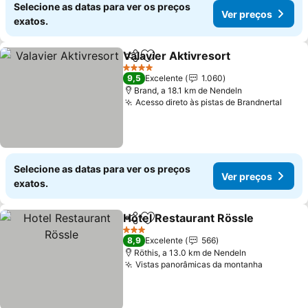
Selecione as datas para ver os preços
Ver preços
exatos.
Valavier Aktivresort
Partilhar
Adicionar aos favoritos
Ver pr
4 Estrelas
9,5
Excelente
1.060
Brand, a 18.1 km de Nendeln
Acesso direto às pistas de Brandnertal
Ver 
Selecione as datas para ver os preços
Ver preços
exatos.
Hotel Restaurant Rössle
Partilhar
Adicionar aos favoritos
V
3 Estrelas
8,9
Excelente
566
Röthis, a 13.0 km de Nendeln
Vistas panorâmicas da montanha
Ver preç