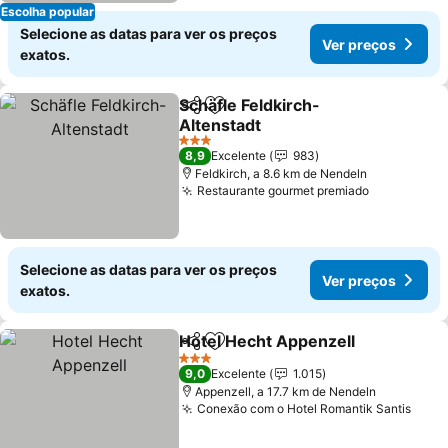
Escolha popular
Selecione as datas para ver os preços
Ver preços
exatos.
Schäfle Feldkirch-
Partilhar
Adicionar aos favoritos
Altenstadt
Ver preços
3 Estrelas
8,9
Excelente
983
Feldkirch, a 8.6 km de Nendeln
Restaurante gourmet premiado
Ver preço
Selecione as datas para ver os preços
Ver preços
exatos.
Hotel Hecht Appenzell
Partilhar
Adicionar aos favoritos
Ver
3 Estrelas
9,0
Excelente
1.015
Appenzell, a 17.7 km de Nendeln
Conexão com o Hotel Romantik Santis
Ver 