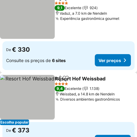
Partilhar
Adicionar aos favoritos
Ver preço
4 Estrelas
9,1
Excelente
924
Vaduz, a 7.0 km de Nendeln
Experiência gastronômica gourmet
Ver pre
€ 330
De
Consulte os preços de
6 sites
Ver preços
Resort Hof Weissbad
Partilhar
Adicionar aos favoritos
Ver 
4 Estrelas
9,4
Excelente
1.138
Weissbad, a 14.8 km de Nendeln
Diversos ambientes gastronômicos
Ver pr
Escolha popular
€ 373
De