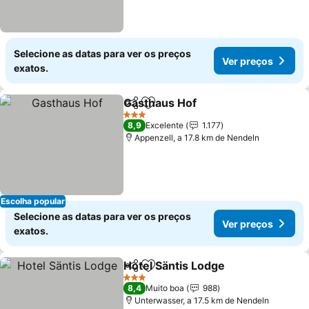
Selecione as datas para ver os preços
Ver preços
exatos.
Gasthaus Hof
Partilhar
Adicionar aos favoritos
Ver preços
3 Estrelas
8,9
Excelente
1.177
Appenzell, a 17.8 km de Nendeln
Escolha popular
Selecione as datas para ver os preços
Ver preços
exatos.
Hotel Säntis Lodge
Partilhar
Adicionar aos favoritos
Ver pre
3 Estrelas
8,4
Muito boa
988
Unterwasser, a 17.5 km de Nendeln