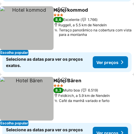
Hotel kommod
Partilhar
Adicionar aos favoritos
Ver preços
3 Estrelas
8,6
Excelente
1.766
Ruggell, a 5.5 km de Nendeln
Terraço panorâmico na cobertura com vista
para a montanha
Escolha popular
Selecione as datas para ver os preços
Ver preços
exatos.
Hotel Bären
Partilhar
Adicionar aos favoritos
Ver preços
3 Estrelas
8,3
Muito boa
6.519
Feldkirch, a 5.9 km de Nendeln
Café da manhã variado e farto
Ver preços
Escolha popular
Selecione as datas para ver os preços
Ver preços