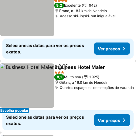
4 Estrelas
9,2
Excelente
942
Brand, a 18.1 km de Nendeln
Acesso ski-in/ski-out inigualável
Ver preç
Selecione as datas para ver os preços
Ver preços
exatos.
Business Hotel Maier
Partilhar
Adicionar aos favoritos
Ver 
3 Estrelas
8,1
Muito boa
1.925
Götzis, a 16.8 km de Nendeln
Quartos espaçosos com opções de varanda
Escolha popular
Selecione as datas para ver os preços
Ver preços
exatos.