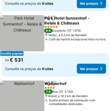
Consulte os preços de
6 sites
Ver preços
Park Hotel Sonnenhof -
Partilhar
Adicionar aos favoritos
Relais & Châteaux
Ver preços
5 Estrelas
9,6
Excelente
1.978
Vaduz, a 6.2 km de Nendeln
Café da manhã excepcional feito na hora
Ve
Escolha popular
€ 531
De
Consulte os preços de
6 sites
Ver preços
Walliserhof
Partilhar
Adicionar aos favoritos
Ver preços
4 Estrelas
7,8
Boa
3.782
Brand, a 18.2 km de Nendeln
Aceita animais de estimação com
comodidades dedicadas