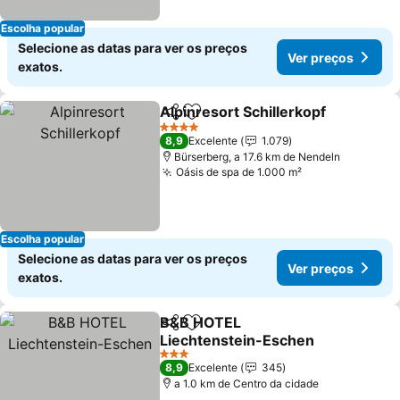
Escolha popular
Selecione as datas para ver os preços
Ver preços
exatos.
Alpinresort Schillerkopf
Partilhar
Adicionar aos favoritos
Ve
4 Estrelas
8,9
Excelente
1.079
Bürserberg, a 17.6 km de Nendeln
Oásis de spa de 1.000 m²
Ver preços
Escolha popular
Selecione as datas para ver os preços
Ver preços
exatos.
B&B HOTEL
Partilhar
Adicionar aos favoritos
Liechtenstein-Eschen
Ver preços
3 Estrelas
8,9
Excelente
345
a 1.0 km de Centro da cidade