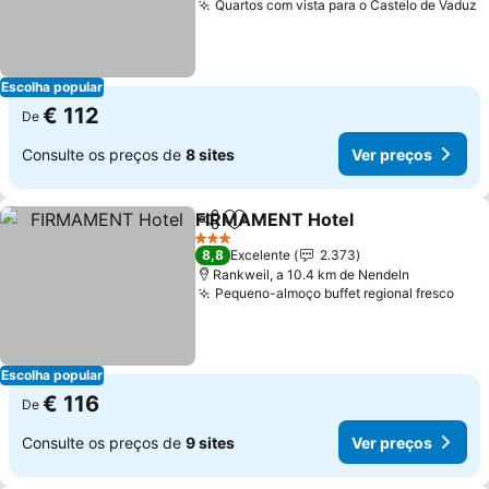
Quartos com vista para o Castelo de Vaduz
V
Escolha popular
€ 112
De
Consulte os preços de
8 sites
Ver preços
FIRMAMENT Hotel
Partilhar
Adicionar aos favoritos
Ver pre
3 Estrelas
8,8
Excelente
2.373
Rankweil, a 10.4 km de Nendeln
Pequeno-almoço buffet regional fresco
Ver 
Escolha popular
€ 116
De
Consulte os preços de
9 sites
Ver preços