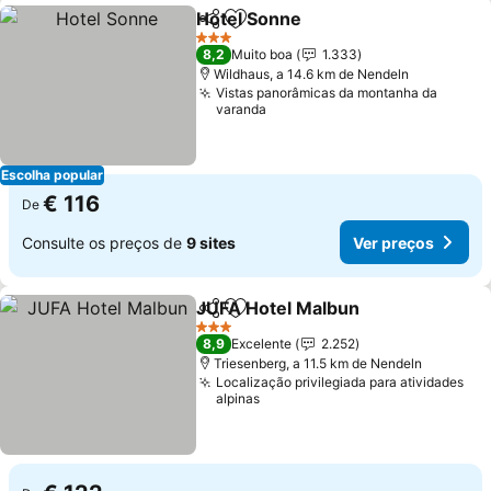
Hotel Sonne
Partilhar
Adicionar aos favoritos
Ver preços
3 Estrelas
8,2
Muito boa
1.333
Wildhaus, a 14.6 km de Nendeln
Vistas panorâmicas da montanha da
varanda
Escolha popular
€ 116
De
Consulte os preços de
9 sites
Ver preços
JUFA Hotel Malbun
Partilhar
Adicionar aos favoritos
Ver pr
3 Estrelas
8,9
Excelente
2.252
Triesenberg, a 11.5 km de Nendeln
Localização privilegiada para atividades
alpinas