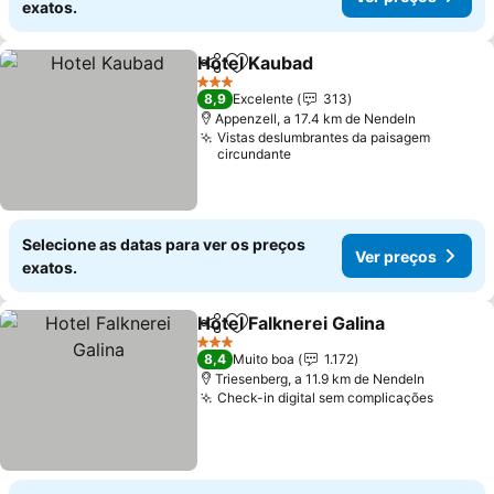
exatos.
Hotel Kaubad
Partilhar
Adicionar aos favoritos
Ver preços
3 Estrelas
8,9
Excelente
313
Appenzell, a 17.4 km de Nendeln
Vistas deslumbrantes da paisagem
circundante
Selecione as datas para ver os preços
Ver preços
exatos.
Hotel Falknerei Galina
Partilhar
Adicionar aos favoritos
Ver 
3 Estrelas
8,4
Muito boa
1.172
Triesenberg, a 11.9 km de Nendeln
Check-in digital sem complicações
Ver pr