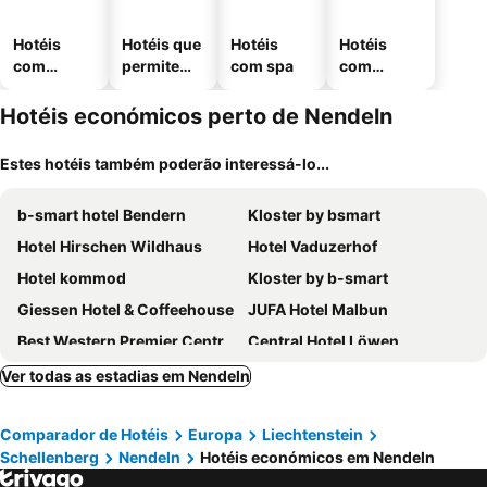
Hotéis
Hotéis que
Hotéis
Hotéis
com
permitem
com spa
com
piscinas
animais
estaciona
mento
Hotéis económicos perto de Nendeln
Estes hotéis também poderão interessá-lo...
b-smart hotel Bendern
Kloster by bsmart
Hotel Hirschen Wildhaus
Hotel Vaduzerhof
Hotel kommod
Kloster by b-smart
Giessen Hotel & Coffeehouse
JUFA Hotel Malbun
Best Western Premier Central Hotel Leonhard
Central Hotel Löwen
Hotel Sonne
Park Hotel Sonnenhof - Relais & Châteaux
Ver todas as estadias em Nendeln
Hotel Oberland
B&B HOTEL Liechtenstein-Eschen
Comparador de Hotéis
Europa
Liechtenstein
NIGHT INN Hotel Bahnhofcity Feldkirch
Hotel Restaurant Kulm
Schellenberg
Nendeln
Hotéis económicos em Nendeln
Hotel Restaurant Mohren
Hotel TURNA Malbun