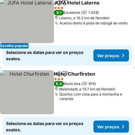
JUFA Hotel Laterns
Partilhar
Adicionar aos favoritos
Ver pr
3 Estrelas
9,1
Excelente
1.308
Laterns, a 16.3 km de Nendeln
Acesso direto à pista de tobogã de verão
Ver
Escolha popular
Selecione as datas para ver os preços
Ver preços
exatos.
Hotel Churfirsten
Partilhar
Adicionar aos favoritos
Ver preç
3 Estrelas
8,4
Muito boa
816
Walenstadt, a 19.7 km de Nendeln
Quartos com vista para a montanha e
varanda
Selecione as datas para ver os preços
Ver preços
exatos.