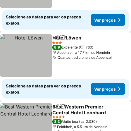
Selecione as datas para ver os preços
Ver preços
exatos.
Hotel Löwen
Partilhar
Adicionar aos favoritos
Ver preços
3 Estrelas
8,9
Excelente
760
Appenzell, a 17.7 km de Nendeln
Quartos tradicionais de Appenzell
Ver pre
Selecione as datas para ver os preços
Ver preços
exatos.
Best Western Premier
Partilhar
Adicionar aos favoritos
Central Hotel Leonhard
Ver preços
4 Estrelas
8,3
Muito boa
2.080
Feldkirch, a 5.5 km de Nendeln