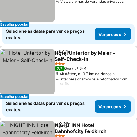
Vistas alpinas de varandas privativas
Ver p
Escolha popular
Selecione as datas para ver os preços
Ver preços
exatos.
Hotel Untertor by Maier -
Partilhar
Adicionar aos favoritos
Self-Check-in
Ver preços
3 Estrelas
7,7
Boa
844
Altstätten, a 19.7 km de Nendeln
Interiores charmosos e reformados com
estilo
Escolha popular
Selecione as datas para ver os preços
Ver preços
exatos.
NIGHT INN Hotel
Partilhar
Adicionar aos favoritos
Bahnhofcity Feldkirch