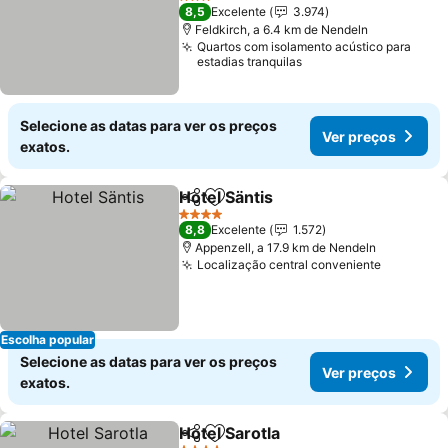
Ver preços
3 Estrelas
8,5
Excelente
3.974
Feldkirch, a 6.4 km de Nendeln
Quartos com isolamento acústico para
estadias tranquilas
Selecione as datas para ver os preços
Ver preços
exatos.
Hotel Säntis
Partilhar
Adicionar aos favoritos
Ver preços
4 Estrelas
8,8
Excelente
1.572
Appenzell, a 17.9 km de Nendeln
Localização central conveniente
Ver preç
Escolha popular
Selecione as datas para ver os preços
Ver preços
exatos.
Hotel Sarotla
Partilhar
Adicionar aos favoritos
Ver preços