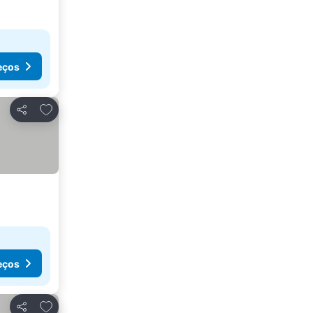
eços
Adicionar aos favoritos
Partilhar
eços
Adicionar aos favoritos