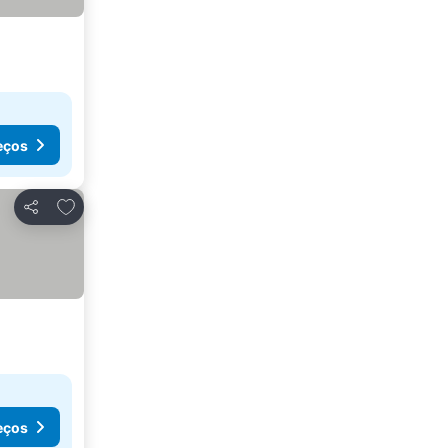
eços
Adicionar aos favoritos
Partilhar
eços