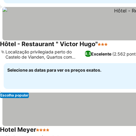
Hôtel - Restaurant " Victor Hugo"
3 Estrelas
Localização privilegiada perto do
Excelente
(2.562 pon
8,5
Castelo de Vianden, Quartos com
jacuzzi privativa
Selecione as datas para ver os preços exatos.
Escolha popular
Hotel Meyer
4 Estrelas