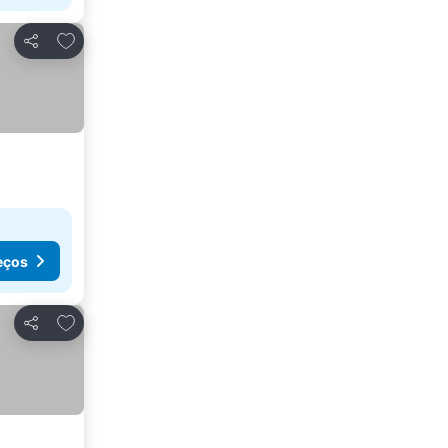
Adicionar aos favoritos
Partilhar
eços
Adicionar aos favoritos
Partilhar