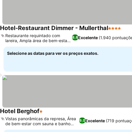
Hotel-Restaurant Dimmer - Mullerthal
4 Estrelas
Restaurante requintado com
Excelente
(1.940 pontuaçõ
8,6
lareira, Ampla área de bem-estar
e spa
Selecione as datas para ver os preços exatos.
Hotel Berghof
1 Estrelas
Vistas panorâmicas da represa, Área
Excelente
(719 pontuaç
9,0
de bem-estar com sauna e banho
turco