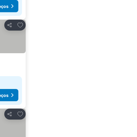
eços
Adicionar aos favoritos
Partilhar
eços
Adicionar aos favoritos
Partilhar