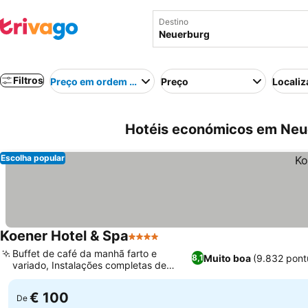
Destino
Filtros
Preço em ordem crescente
Preço
Localiz
Hotéis económicos em Neu
Escolha popular
Koener Hotel & Spa
4 Estrelas
Buffet de café da manhã farto e
Muito boa
(9.832 pont
8,1
variado, Instalações completas de
bem-estar e spa
€ 100
De