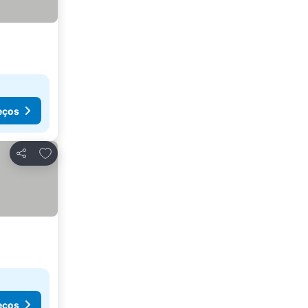
eços
Adicionar aos favoritos
Partilhar
eços