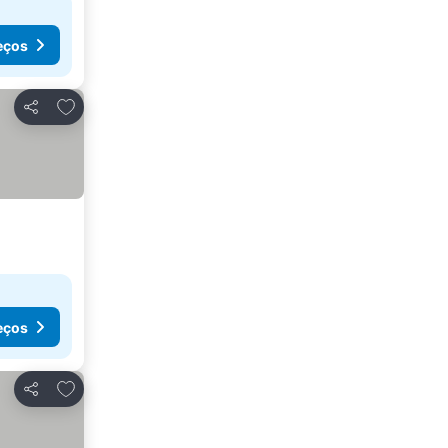
eços
Adicionar aos favoritos
Partilhar
eços
Adicionar aos favoritos
Partilhar