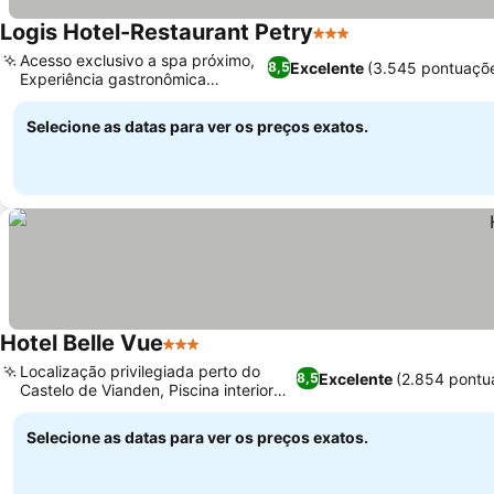
Logis Hotel-Restaurant Petry
3 Estrelas
Acesso exclusivo a spa próximo,
Excelente
(3.545 pontuaçõ
8,5
Experiência gastronômica
refinada
Selecione as datas para ver os preços exatos.
Hotel Belle Vue
3 Estrelas
Localização privilegiada perto do
Excelente
(2.854 pontu
8,5
Castelo de Vianden, Piscina interior
com vista
Selecione as datas para ver os preços exatos.