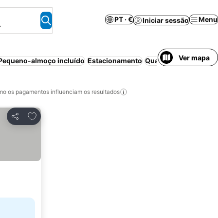
PT · €
Menu
Iniciar sessão
.
Ver mapa
Pequeno-almoço incluído
Estacionamento
Quarto para não fum
o os pagamentos influenciam os resultados
Adicionar aos favoritos
Partilhar