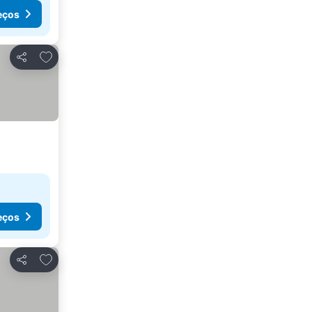
eços
Adicionar aos favoritos
Partilhar
eços
Adicionar aos favoritos
Partilhar