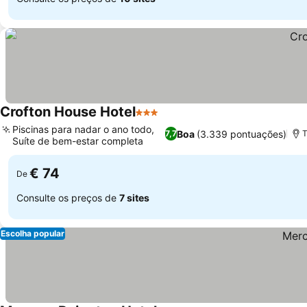
Crofton House Hotel
3 Estrelas
Ver preços
Piscinas para nadar o ano todo,
Boa
(3.339 pontuações)
7,7
T
Suíte de bem-estar completa
Ver preços
€ 74
De
Consulte os preços de
7 sites
Escolha popular