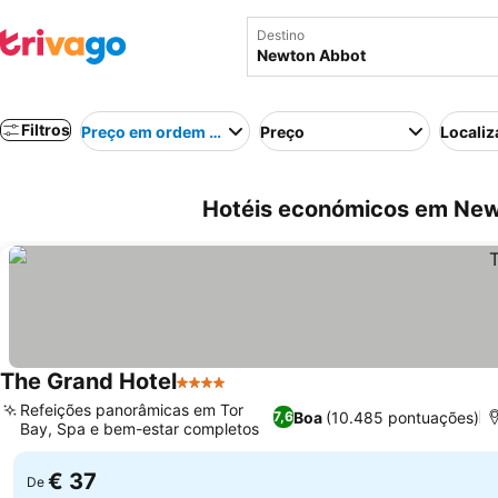
Destino
Filtros
Preço em ordem crescente
Preço
Localiz
Hotéis económicos em New
The Grand Hotel
4 Estrelas
Ver preços
Refeições panorâmicas em Tor
Boa
(10.485 pontuações)
7,6
Bay, Spa e bem-estar completos
Ver preços
€ 37
De