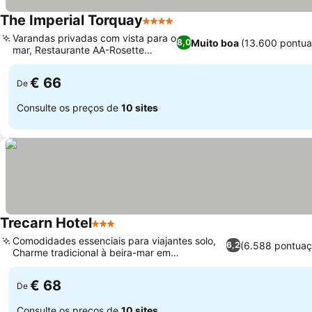
The Imperial Torquay
4 Estrelas
Ver preços
Varandas privadas com vista para o
Muito boa
(13.600 pontua
8,0
mar, Restaurante AA-Rosette
Ver preços
Regatta
€ 66
De
Consulte os preços de
10 sites
Trecarn Hotel
3 Estrelas
Ver preços
Comodidades essenciais para viajantes solo,
(6.588 pontuaç
6,2
Charme tradicional à beira-mar em
Ver preços
Babbacombe
€ 68
De
Consulte os preços de
10 sites