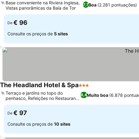
Base conveniente na Riviera Inglesa,
Boa
(2.281 pontuações)
7,7
Vistas panorâmicas da Baía de Tor
Ver preços
€ 96
De
Consulte os preços de
5 sites
The Headland Hotel & Spa
3 Estrelas
Ver preços
Terraço e jardins no topo do
Muito boa
(6.878 pontua
8,4
penhasco, Refeições no Restaurante
Ver preços
Romanoff
€ 97
De
Consulte os preços de
10 sites