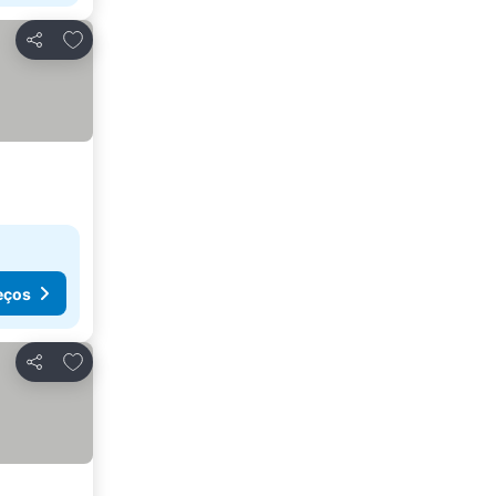
Adicionar aos favoritos
Partilhar
eços
Adicionar aos favoritos
Partilhar