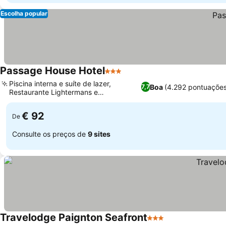
Escolha popular
Passage House Hotel
3 Estrelas
Ver preços
Piscina interna e suíte de lazer,
Boa
(4.292 pontuações
7,7
Restaurante Lightermans e
Ver preços
conservatório Vue
€ 92
De
Consulte os preços de
9 sites
Travelodge Paignton Seafront
3 Estrelas
Ver preços