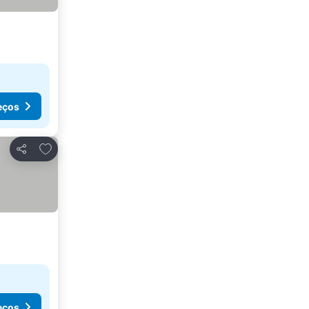
eços
Adicionar aos favoritos
Partilhar
eços