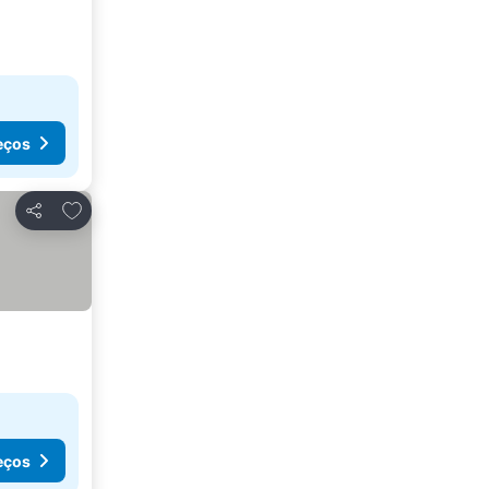
eços
Adicionar aos favoritos
Partilhar
eços