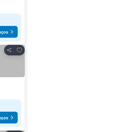
eços
Adicionar aos favoritos
Partilhar
eços