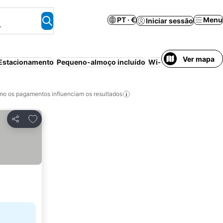
PT · €
Menu
Iniciar sessão
.
Ver mapa
Estacionamento
Pequeno-almoço incluído
Wi-fi
Animais permit
o os pagamentos influenciam os resultados
Adicionar aos favoritos
Partilhar