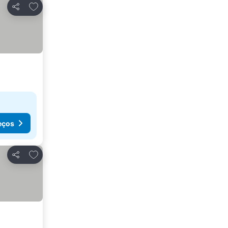
Adicionar aos favoritos
Partilhar
eços
Adicionar aos favoritos
Partilhar