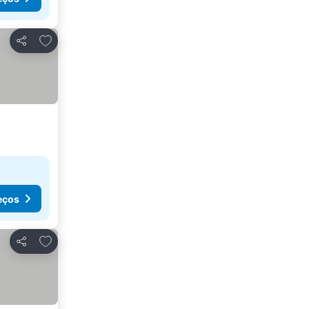
Adicionar aos favoritos
Partilhar
eços
Adicionar aos favoritos
Partilhar