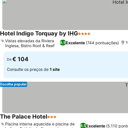
Hotel Indigo Torquay by IHG
4 Estrelas
Ver preços
Vistas elevadas da Riviera
Excelente
(744 pontuações)
8,9
T
Inglesa, Bistro Root & Reef
Ver preços
€ 104
De
Consulte os preços de
1 site
Escolha popular
The Palace Hotel
3 Estrelas
Ver preços
Piscina interna aquecida e piscina de
Excelente
(5.110 pont
8,5