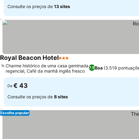
Consulte os preços de
13 sites
Royal Beacon Hotel
3 Estrelas
Ver preços
Charme histórico de uma casa geminada
Boa
(3.519 pontuaçõ
7,9
regencial, Café da manhã inglês fresco
Ver preços
€ 43
De
Consulte os preços de
8 sites
Escolha popular