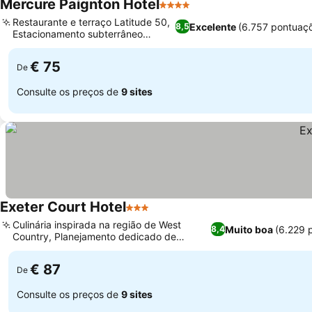
Mercure Paignton Hotel
4 Estrelas
Ver preços
Restaurante e terraço Latitude 50,
Excelente
(6.757 pontuaç
8,5
Estacionamento subterrâneo
Ver preços
seguro
€ 75
De
Consulte os preços de
9 sites
Exeter Court Hotel
3 Estrelas
Ver preços
Culinária inspirada na região de West
Muito boa
(6.229 
8,4
Country, Planejamento dedicado de
Ver preços
casamentos e eventos
€ 87
De
Consulte os preços de
9 sites