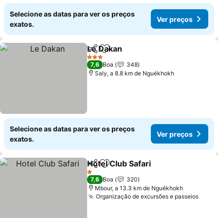
Selecione as datas para ver os preços
Ver preços
exatos.
Le Dakan
Partilhar
Adicionar aos favoritos
3 Estrelas
7,6
Boa
348
Saly, a 8.8 km de Nguékhokh
Selecione as datas para ver os preços
Ver preços
exatos.
Hotel Club Safari
Partilhar
Adicionar aos favoritos
1 Estrelas
7,6
Boa
320
Mbour, a 13.3 km de Nguékhokh
Organização de excursões e passeios