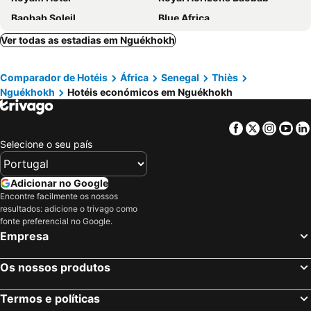
Baobab Soleil
Blue Africa
Africa 6 Plage
Sobo Bade
Ver todas as estadias em Nguékhokh
Hôtel La Belle Etoile & SPA
Hotel Club Safari
Comparador de Hotéis
África
Senegal
Thiès
Amour Sénégal
Iris Hotel
Nguékhokh
Hotéis económicos em Nguékhokh
Melia Hotel
Neptune
Bougainvillees
Les Manguiers de Guereo
Facebook
Twitter
Insta
Yo
Maison Couleur Passion
La Brise de Ngaparou
Selecione o seu país
Keparanga
Les Flamboyants
Hotel Les Amaryllis
Hotel Framissima Palm Beach
Adicionar no Google
Encontre facilmente os nossos
Hotel Africa Queen
Touraco Suite Hôtel Business
resultados: adicione o trivago como
Obama Beach
Keur Marrakis
fonte preferencial no Google.
Empresa
Hotel Les Flamboyants
Teranga Sénégal Chez Mimi
Os nossos produtos
Termos e políticas