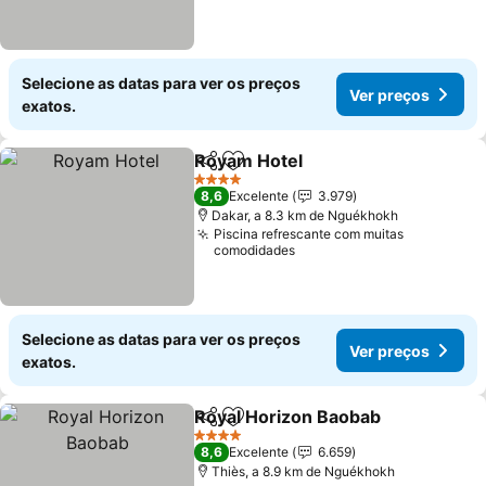
Selecione as datas para ver os preços
Ver preços
exatos.
Royam Hotel
Partilhar
Adicionar aos favoritos
4 Estrelas
8,6
Excelente
3.979
Dakar, a 8.3 km de Nguékhokh
Piscina refrescante com muitas
comodidades
Selecione as datas para ver os preços
Ver preços
exatos.
Royal Horizon Baobab
Partilhar
Adicionar aos favoritos
4 Estrelas
8,6
Excelente
6.659
Thiès, a 8.9 km de Nguékhokh