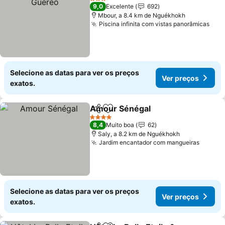
3 Estrelas
9,0
Excelente
692
Mbour, a 8.4 km de Nguékhokh
Piscina infinita com vistas panorâmicas
Selecione as datas para ver os preços
Ver preços
exatos.
Amour Sénégal
Partilhar
Adicionar aos favoritos
4 Estrelas
8,4
Muito boa
62
Saly, a 8.2 km de Nguékhokh
Jardim encantador com mangueiras
Selecione as datas para ver os preços
Ver preços
exatos.