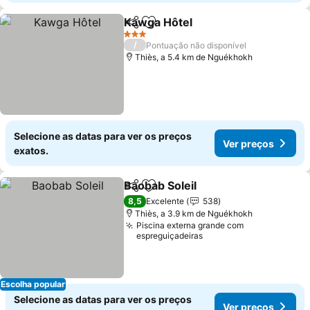
Kawga Hôtel
Partilhar
Adicionar aos favoritos
3 Estrelas
/
Pontuação não disponível
Thiès, a 5.4 km de Nguékhokh
Selecione as datas para ver os preços
Ver preços
exatos.
Baobab Soleil
Partilhar
Adicionar aos favoritos
8,5
Excelente
538
Thiès, a 3.9 km de Nguékhokh
Piscina externa grande com
espreguiçadeiras
Escolha popular
Selecione as datas para ver os preços
Ver preços