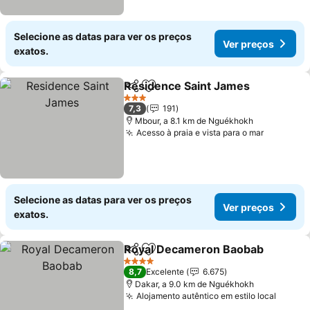
Selecione as datas para ver os preços
Ver preços
exatos.
Residence Saint James
Partilhar
Adicionar aos favoritos
3 Estrelas
7,3
191
Mbour, a 8.1 km de Nguékhokh
Acesso à praia e vista para o mar
Selecione as datas para ver os preços
Ver preços
exatos.
Royal Decameron Baobab
Partilhar
Adicionar aos favoritos
4 Estrelas
8,7
Excelente
6.675
Dakar, a 9.0 km de Nguékhokh
Alojamento autêntico em estilo local