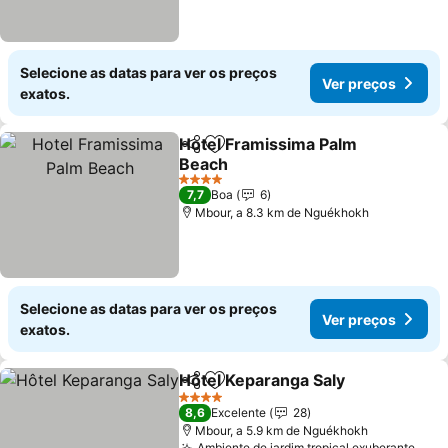
Selecione as datas para ver os preços
Ver preços
exatos.
Hotel Framissima Palm
Partilhar
Adicionar aos favoritos
Beach
4 Estrelas
7,7
Boa
6
Mbour, a 8.3 km de Nguékhokh
Selecione as datas para ver os preços
Ver preços
exatos.
Hôtel Keparanga Saly
Partilhar
Adicionar aos favoritos
4 Estrelas
8,6
Excelente
28
Mbour, a 5.9 km de Nguékhokh
Ambiente de jardim tropical exuberante