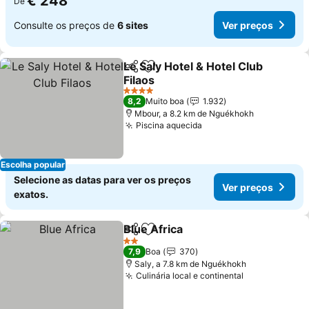
€ 248
De
Consulte os preços de
6 sites
Ver preços
Le Saly Hotel & Hotel Club
Partilhar
Adicionar aos favoritos
Filaos
4 Estrelas
8,2
Muito boa
1.932
Mbour, a 8.2 km de Nguékhokh
Piscina aquecida
Escolha popular
Selecione as datas para ver os preços
Ver preços
exatos.
Blue Africa
Partilhar
Adicionar aos favoritos
2 Estrelas
7,9
Boa
370
Saly, a 7.8 km de Nguékhokh
Culinária local e continental