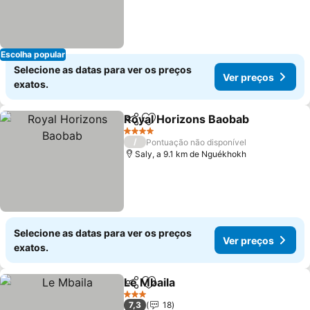
Escolha popular
Selecione as datas para ver os preços
Ver preços
exatos.
Royal Horizons Baobab
Partilhar
Adicionar aos favoritos
4 Estrelas
/
Pontuação não disponível
Saly, a 9.1 km de Nguékhokh
Selecione as datas para ver os preços
Ver preços
exatos.
Le Mbaila
Partilhar
Adicionar aos favoritos
3 Estrelas
7,3
18