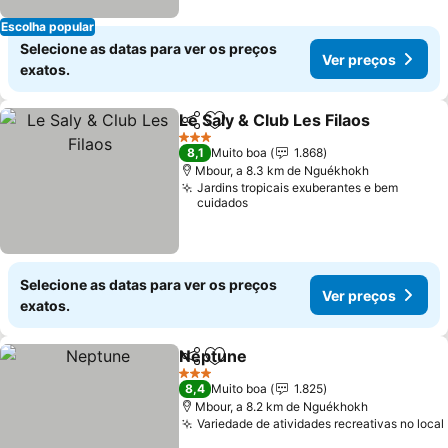
Escolha popular
Selecione as datas para ver os preços
Ver preços
exatos.
Le Saly & Club Les Filaos
Partilhar
Adicionar aos favoritos
3 Estrelas
8,1
Muito boa
1.868
Mbour, a 8.3 km de Nguékhokh
Jardins tropicais exuberantes e bem
cuidados
Selecione as datas para ver os preços
Ver preços
exatos.
Neptune
Partilhar
Adicionar aos favoritos
3 Estrelas
8,4
Muito boa
1.825
Mbour, a 8.2 km de Nguékhokh
Variedade de atividades recreativas no local