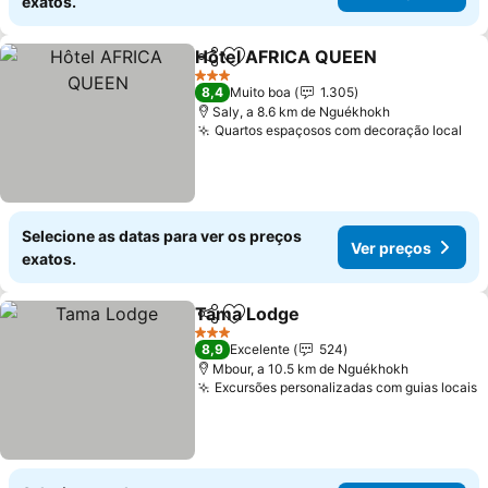
exatos.
Hôtel AFRICA QUEEN
Partilhar
Adicionar aos favoritos
3 Estrelas
8,4
Muito boa
1.305
Saly, a 8.6 km de Nguékhokh
Quartos espaçosos com decoração local
Selecione as datas para ver os preços
Ver preços
exatos.
Tama Lodge
Partilhar
Adicionar aos favoritos
3 Estrelas
8,9
Excelente
524
Mbour, a 10.5 km de Nguékhokh
Excursões personalizadas com guias locais