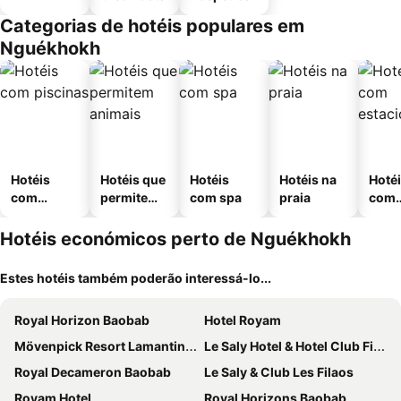
Categorias de hotéis populares em
Nguékhokh
Hotéis
Hotéis que
Hotéis
Hotéis na
Hoté
com
permitem
com spa
praia
com
piscinas
animais
esta
ment
Hotéis económicos perto de Nguékhokh
Estes hotéis também poderão interessá-lo...
Royal Horizon Baobab
Hotel Royam
Mövenpick Resort Lamantin Saly
Le Saly Hotel & Hotel Club Filaos
Royal Decameron Baobab
Le Saly & Club Les Filaos
Royam Hotel
Royal Horizons Baobab