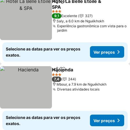
Hôtel La Belle Etoile &
Partilhar
Adicionar aos favoritos
SPA
3 Estrelas
9,1
Excelente
327
Saly, a 6.0 km de Nguékhokh
Experiência gastronômica com vista para o
jardim
Selecione as datas para ver os preços
Ver preços
exatos.
Hacienda
Partilhar
Adicionar aos favoritos
3 Estrelas
7,4
244
Mbour, a 7.9 km de Nguékhokh
Diversas atividades locais
Selecione as datas para ver os preços
Ver preços
exatos.