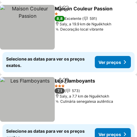
Maison Couleur Passion
Partilhar
Adicionar aos favoritos
1 Estrelas
8,8
Excelente
591
Saly, a 19.9 km de Nguékhokh
Decoração local vibrante
Selecione as datas para ver os preços
Ver preços
exatos.
Les Flamboyants
Partilhar
Adicionar aos favoritos
3 Estrelas
7,1
573
Saly, a 7.7 km de Nguékhokh
Culinária senegalesa autêntica
Selecione as datas para ver os preços
Ver preços