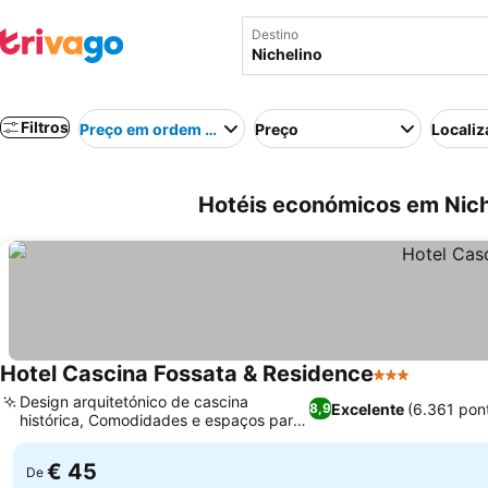
Destino
Filtros
Preço em ordem crescente
Preço
Localiz
Hotéis económicos em Nichel
Hotel Cascina Fossata & Residence
3 Estrelas
Design arquitetónico de cascina
Excelente
(6.361 pon
8,9
histórica, Comodidades e espaços para
toda a família
€ 45
De