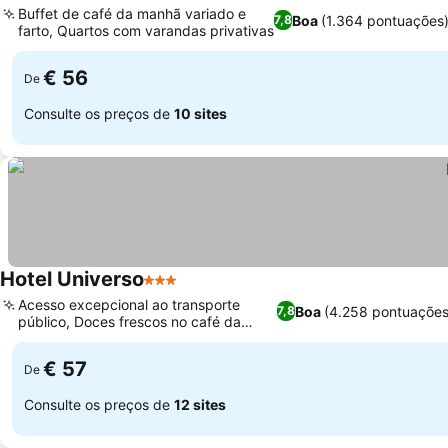
Buffet de café da manhã variado e
Boa
(1.364 pontuações
7,8
farto, Quartos com varandas privativas
€ 56
De
Consulte os preços de
10 sites
Hotel Universo
3 Estrelas
Acesso excepcional ao transporte
Boa
(4.258 pontuações
7,8
público, Doces frescos no café da
manhã
€ 57
De
Consulte os preços de
12 sites