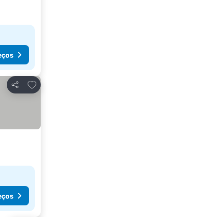
eços
Adicionar aos favoritos
Partilhar
eços