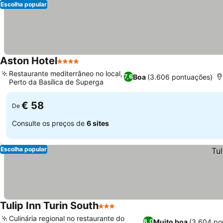
Escolha popular
Aston Hotel
4 Estrelas
Restaurante mediterrâneo no local,
Boa
(3.606 pontuações)
7,6
Perto da Basílica de Superga
€ 58
De
Consulte os preços de
6 sites
Escolha popular
Tulip Inn Turin South
3 Estrelas
Culinária regional no restaurante do
Muito boa
(3.604 po
8,0