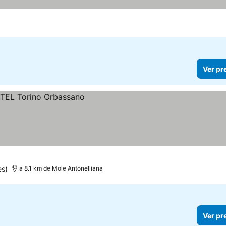
Ver pr
es)
a 8.1 km de Mole Antonelliana
Ver pr