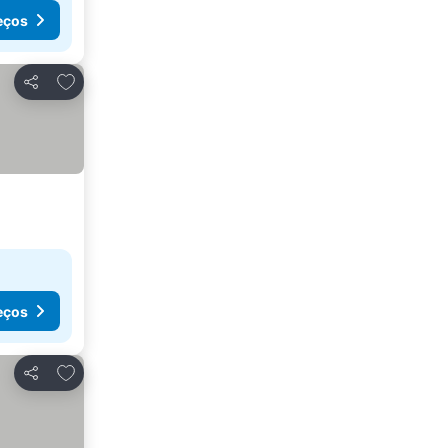
eços
Adicionar aos favoritos
Partilhar
eços
Adicionar aos favoritos
Partilhar