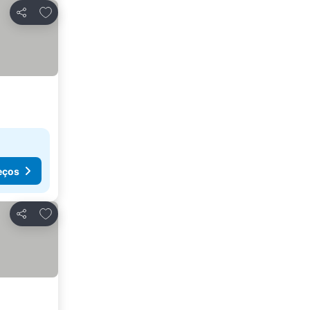
Adicionar aos favoritos
Partilhar
eços
Adicionar aos favoritos
Partilhar