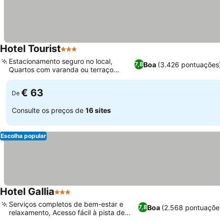
Hotel Tourist
3 Estrelas
Estacionamento seguro no local,
Boa
(3.426 pontuações
7,8
Quartos com varanda ou terraço
privativo
€ 63
De
Consulte os preços de
16 sites
Escolha popular
Hotel Gallia
3 Estrelas
Serviços completos de bem-estar e
Boa
(2.568 pontuaçõe
7,8
relaxamento, Acesso fácil à pista de