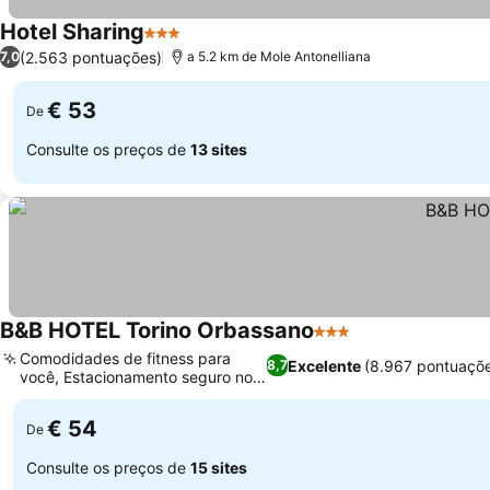
Hotel Sharing
3 Estrelas
(2.563 pontuações)
7,0
a 5.2 km de Mole Antonelliana
€ 53
De
Consulte os preços de
13 sites
B&B HOTEL Torino Orbassano
3 Estrelas
Comodidades de fitness para
Excelente
(8.967 pontuaçõ
8,7
você, Estacionamento seguro no
local
€ 54
De
Consulte os preços de
15 sites