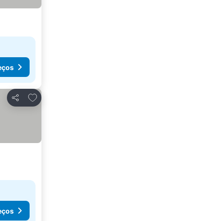
eços
Adicionar aos favoritos
Partilhar
eços