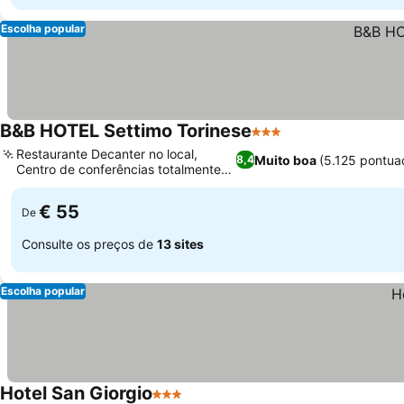
Escolha popular
B&B HOTEL Settimo Torinese
3 Estrelas
Restaurante Decanter no local,
Muito boa
(5.125 pontua
8,4
Centro de conferências totalmente
equipado
€ 55
De
Consulte os preços de
13 sites
Escolha popular
Hotel San Giorgio
3 Estrelas