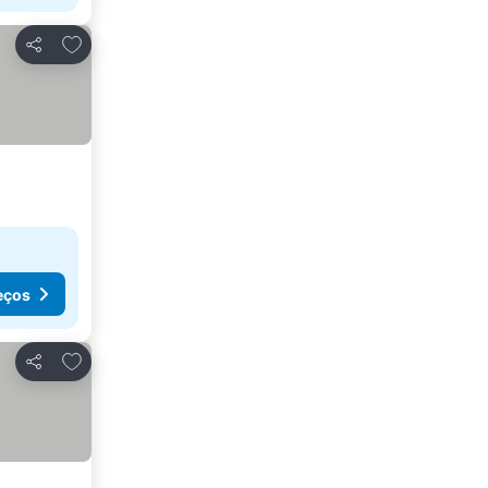
Adicionar aos favoritos
Partilhar
eços
Adicionar aos favoritos
Partilhar