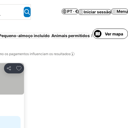
PT · €
Menu
Iniciar sessão
.
Ver mapa
Pequeno-almoço incluído
Animais permitidos
Restaurante
Cance
o os pagamentos influenciam os resultados
Adicionar aos favoritos
Partilhar