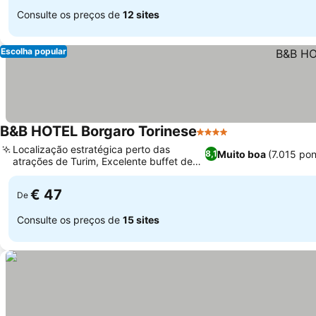
Consulte os preços de
12 sites
Escolha popular
B&B HOTEL Borgaro Torinese
4 Estrelas
Localização estratégica perto das
Muito boa
(7.015 po
8,1
atrações de Turim, Excelente buffet de
café da manhã
€ 47
De
Consulte os preços de
15 sites