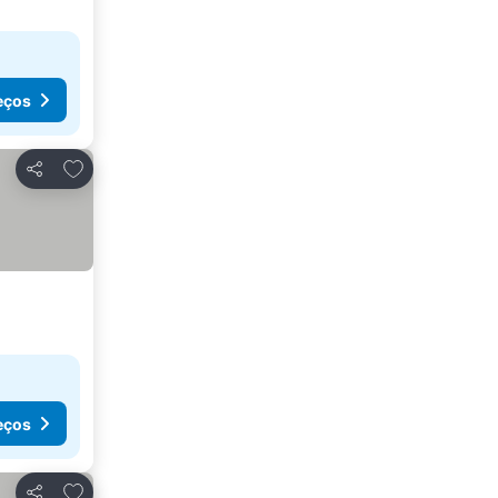
eços
Adicionar aos favoritos
Partilhar
eços
Adicionar aos favoritos