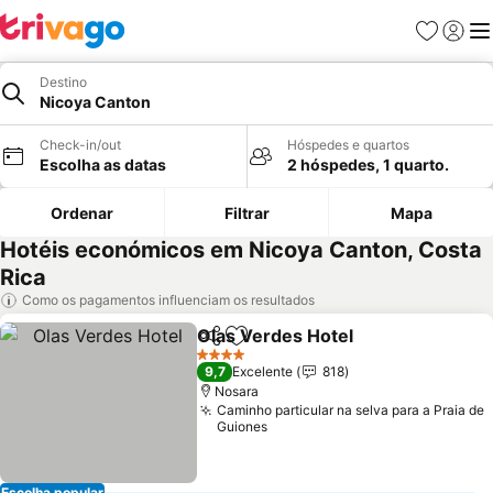
Favoritos
Iniciar
Me
Destino
Nicoya Canton
Check-in/out
Hóspedes e quartos
Escolha as datas
2 hóspedes, 1 quarto.
Ordenar
Filtrar
Mapa
Hotéis económicos em Nicoya Canton, Costa
Rica
Como os pagamentos influenciam os resultados
Olas Verdes Hotel
Partilhar
Adicionar aos favoritos
Ver pre
4 Estrelas
9,7
Excelente
818
Nosara
Caminho particular na selva para a Praia de
Guiones
Escolha popular