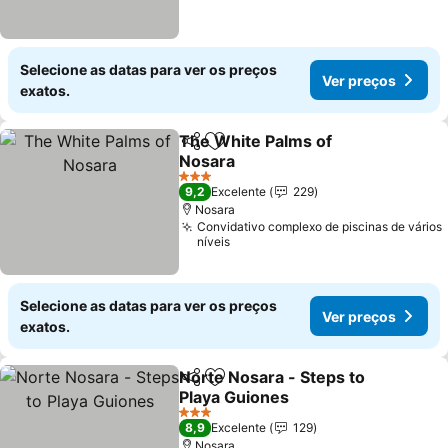
Selecione as datas para ver os preços
Ver preços
exatos.
The White Palms of
Partilhar
Adicionar aos favoritos
Nosara
Ver preços
3 Estrelas
9,2
Excelente
229
Nosara
Convidativo complexo de piscinas de vários
níveis
Selecione as datas para ver os preços
Ver preços
exatos.
Norte Nosara - Steps to
Partilhar
Adicionar aos favoritos
Playa Guiones
Ver preços
3 Estrelas
8,9
Excelente
129
Nosara