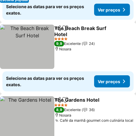
Selecione as datas para ver os preços
Ver preços
exatos.
The Beach Break Surf
Partilhar
Adicionar aos favoritos
Hotel
Ver preços
4 Estrelas
9,9
Excelente
24
Nosara
Selecione as datas para ver os preços
Ver preços
exatos.
The Gardens Hotel
Partilhar
Adicionar aos favoritos
Ver pre
4 Estrelas
8,9
Excelente
36
Nosara
Café da manhã gourmet com culinária local
V