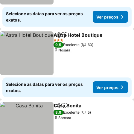
Selecione as datas para ver os preços
Ver preços
exatos.
Astra Hotel Boutique
Partilhar
Adicionar aos favoritos
Ver p
3 Estrelas
9,5
Excelente
60
Nosara
Selecione as datas para ver os preços
Ver preços
exatos.
Casa Bonita
Partilhar
Adicionar aos favoritos
Ver preços
8,9
Excelente
5
Sámara