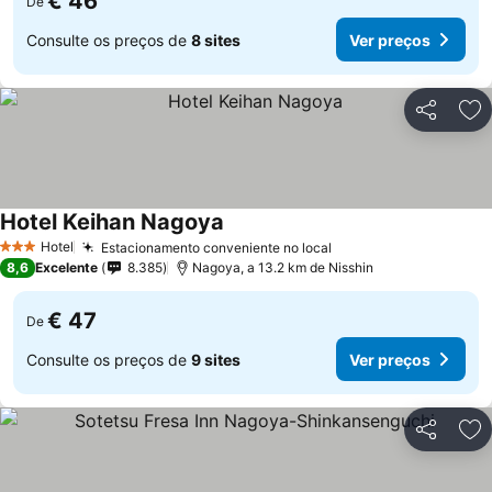
€ 46
De
Consulte os preços de
8 sites
Ver preços
Partilhar
Ad
Hotel Keihan Nagoya
Hotel
Estacionamento conveniente no local
3 Estrelas
8,6
Excelente
8.385
Nagoya, a 13.2 km de Nisshin
€ 47
De
Consulte os preços de
9 sites
Ver preços
Partilhar
Ad