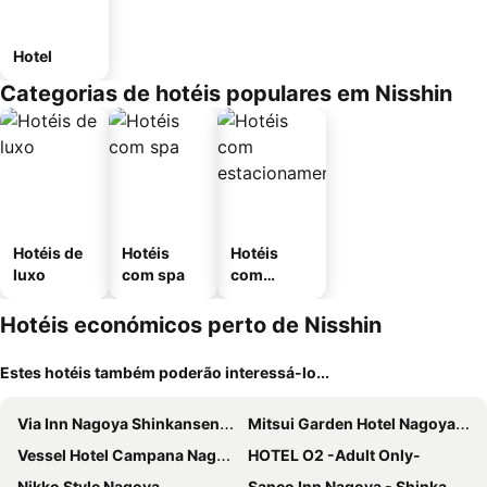
Hotel
Categorias de hotéis populares em Nisshin
Hotéis de
Hotéis
Hotéis
luxo
com spa
com
estaciona
mento
Hotéis económicos perto de Nisshin
Estes hotéis também poderão interessá-lo...
Via Inn Nagoya Shinkansenguchi
Mitsui Garden Hotel Nagoya Premier
Vessel Hotel Campana Nagoya
HOTEL O2 -Adult Only-
Nikko Style Nagoya
Sanco Inn Nagoya - Shinkansenguchi