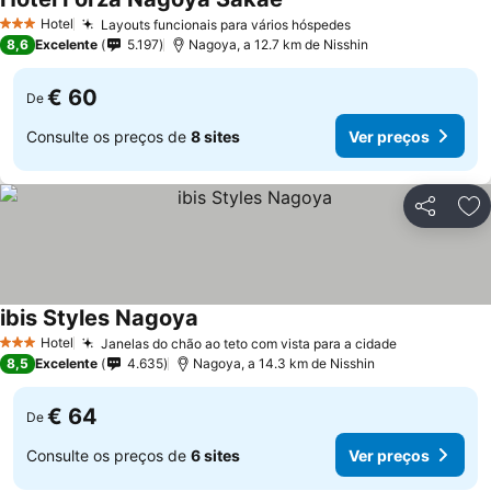
Hotel
Layouts funcionais para vários hóspedes
3 Estrelas
8,6
Excelente
5.197
Nagoya, a 12.7 km de Nisshin
€ 60
De
Consulte os preços de
8 sites
Ver preços
Partilhar
Ad
ibis Styles Nagoya
Hotel
Janelas do chão ao teto com vista para a cidade
3 Estrelas
8,5
Excelente
4.635
Nagoya, a 14.3 km de Nisshin
€ 64
De
Consulte os preços de
6 sites
Ver preços