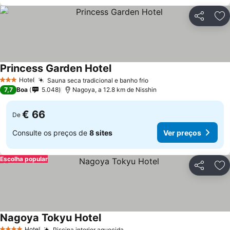
Partilhar
Ad
Princess Garden Hotel
Hotel
Sauna seca tradicional e banho frio
3 Estrelas
7,7
Boa
5.048
Nagoya, a 12.8 km de Nisshin
€ 66
De
Consulte os preços de
8 sites
Ver preços
Escolha popular
Partilhar
Ad
Nagoya Tokyu Hotel
Hotel
Piscina interior aquecida