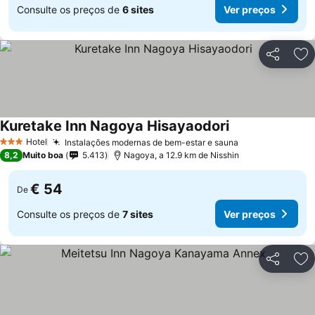
Consulte os preços de
6 sites
Ver preços
Partilhar
Ad
Kuretake Inn Nagoya Hisayaodori
Hotel
Instalações modernas de bem-estar e sauna
3 Estrelas
8,2
Muito boa
5.413
Nagoya, a 12.9 km de Nisshin
€ 54
De
Consulte os preços de
7 sites
Ver preços
Partilhar
Ad