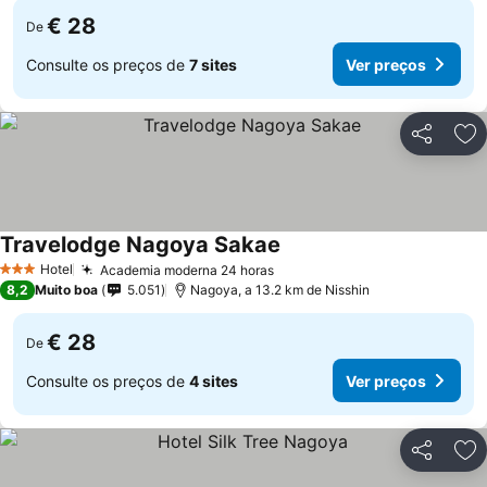
€ 28
De
Consulte os preços de
7 sites
Ver preços
Partilhar
Ad
Travelodge Nagoya Sakae
Hotel
Academia moderna 24 horas
3 Estrelas
8,2
Muito boa
5.051
Nagoya, a 13.2 km de Nisshin
€ 28
De
Consulte os preços de
4 sites
Ver preços
Partilhar
Ad