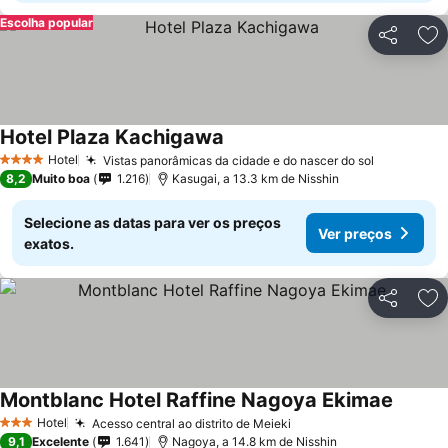
Escolha popular
Partilhar
Ad
Hotel Plaza Kachigawa
Hotel
Vistas panorâmicas da cidade e do nascer do sol
4 Estrelas
8,2
Muito boa
1.216
Kasugai, a 13.3 km de Nisshin
Selecione as datas para ver os preços
Ver preços
exatos.
Partilhar
Ad
Montblanc Hotel Raffine Nagoya Ekimae
Hotel
Acesso central ao distrito de Meieki
3 Estrelas
9,1
Excelente
1.641
Nagoya, a 14.8 km de Nisshin