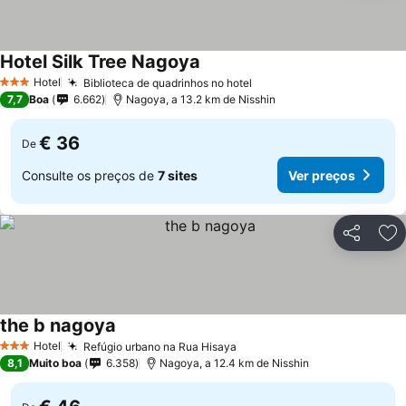
Hotel Silk Tree Nagoya
Hotel
Biblioteca de quadrinhos no hotel
3 Estrelas
7,7
Boa
6.662
Nagoya, a 13.2 km de Nisshin
€ 36
De
Consulte os preços de
7 sites
Ver preços
Partilhar
Ad
the b nagoya
Hotel
Refúgio urbano na Rua Hisaya
3 Estrelas
8,1
Muito boa
6.358
Nagoya, a 12.4 km de Nisshin