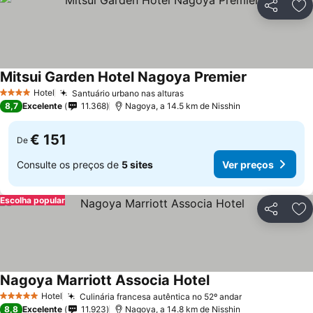
Partilhar
Ad
Mitsui Garden Hotel Nagoya Premier
Hotel
Santuário urbano nas alturas
4 Estrelas
8,7
Excelente
11.368
Nagoya, a 14.5 km de Nisshin
€ 151
De
Consulte os preços de
5 sites
Ver preços
Escolha popular
Partilhar
Ad
Nagoya Marriott Associa Hotel
Hotel
Culinária francesa autêntica no 52º andar
5 Estrelas
8,8
Excelente
11.923
Nagoya, a 14.8 km de Nisshin