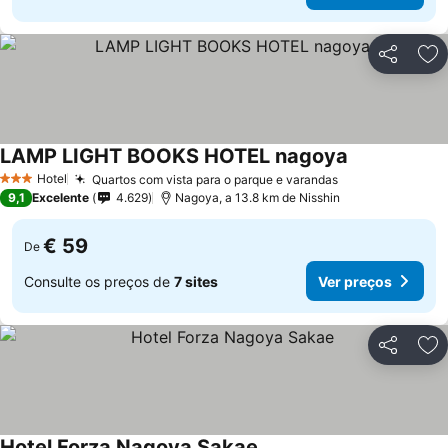
Partilhar
Ad
LAMP LIGHT BOOKS HOTEL nagoya
Hotel
Quartos com vista para o parque e varandas
3 Estrelas
9,1
Excelente
4.629
Nagoya, a 13.8 km de Nisshin
€ 59
De
Consulte os preços de
7 sites
Ver preços
Partilhar
Ad
Hotel Forza Nagoya Sakae