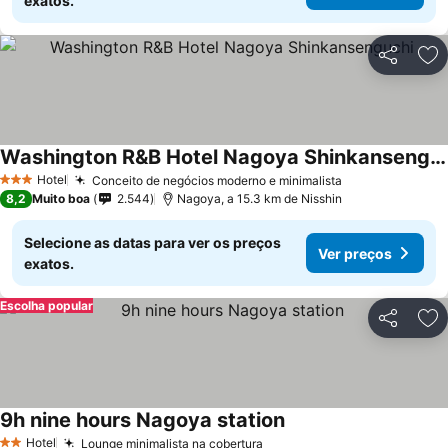
exatos.
Partilhar
Ad
Washington R&B Hotel Nagoya Shinkansenguchi
Hotel
Conceito de negócios moderno e minimalista
3 Estrelas
8,2
Muito boa
2.544
Nagoya, a 15.3 km de Nisshin
Selecione as datas para ver os preços
Ver preços
exatos.
Escolha popular
Partilhar
Ad
9h nine hours Nagoya station
Hotel
Lounge minimalista na cobertura