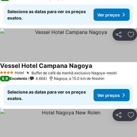
Selecione as datas para ver os preços
Ver preços
exatos.
Partilhar
Ad
Vessel Hotel Campana Nagoya
Hotel
Buffet de café da manhã exclusivo Nagoya-meshi
4 Estrelas
8,9
Excelente
4.664
Nagoya, a 15.0 km de Nisshin
Selecione as datas para ver os preços
Ver preços
exatos.
Partilhar
Ad