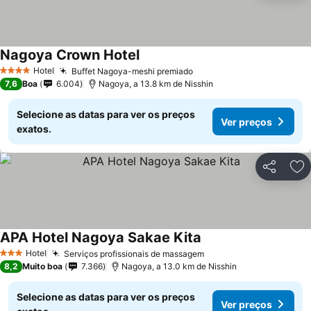
Nagoya Crown Hotel
Hotel
Buffet Nagoya-meshi premiado
4 Estrelas
7,6
Boa
6.004
Nagoya, a 13.8 km de Nisshin
Selecione as datas para ver os preços
Ver preços
exatos.
Partilhar
Ad
APA Hotel Nagoya Sakae Kita
Hotel
Serviços profissionais de massagem
3 Estrelas
8,2
Muito boa
7.366
Nagoya, a 13.0 km de Nisshin
Selecione as datas para ver os preços
Ver preços