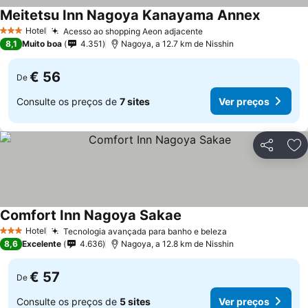
Meitetsu Inn Nagoya Kanayama Annex
Hotel
Acesso ao shopping Aeon adjacente
3 Estrelas
8,1
Muito boa
4.351
Nagoya, a 12.7 km de Nisshin
€ 56
De
Consulte os preços de
7 sites
Ver preços
Partilhar
Ad
Comfort Inn Nagoya Sakae
Hotel
Tecnologia avançada para banho e beleza
3 Estrelas
8,6
Excelente
4.636
Nagoya, a 12.8 km de Nisshin
€ 57
De
Consulte os preços de
5 sites
Ver preços