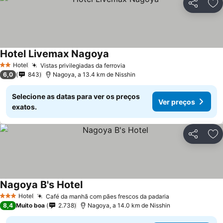
Partilhar
Ad
Hotel Livemax Nagoya
Hotel
Vistas privilegiadas da ferrovia
2 Estrelas
6,0
843
Nagoya, a 13.4 km de Nisshin
Selecione as datas para ver os preços
Ver preços
exatos.
Partilhar
Ad
Nagoya B's Hotel
Hotel
Café da manhã com pães frescos da padaria
3 Estrelas
8,4
Muito boa
2.738
Nagoya, a 14.0 km de Nisshin