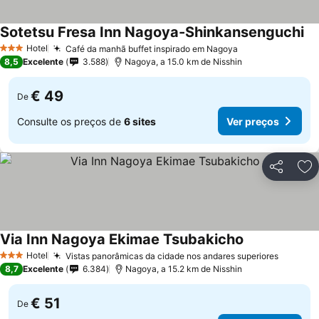
Sotetsu Fresa Inn Nagoya-Shinkansenguchi
Hotel
Café da manhã buffet inspirado em Nagoya
3 Estrelas
8,5
Excelente
3.588
Nagoya, a 15.0 km de Nisshin
€ 49
De
Consulte os preços de
6 sites
Ver preços
Partilhar
Ad
Via Inn Nagoya Ekimae Tsubakicho
Hotel
Vistas panorâmicas da cidade nos andares superiores
3 Estrelas
8,7
Excelente
6.384
Nagoya, a 15.2 km de Nisshin
€ 51
De