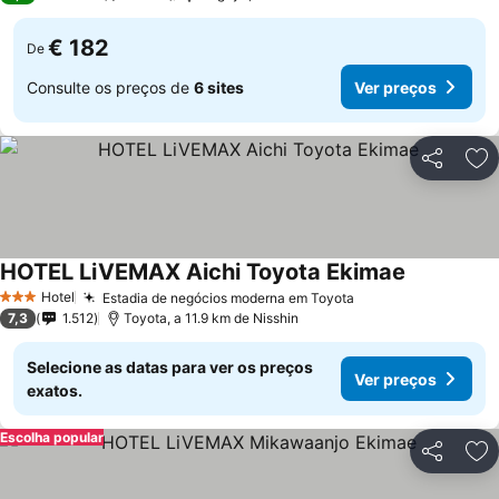
€ 182
De
Consulte os preços de
6 sites
Ver preços
Partilhar
Ad
HOTEL LiVEMAX Aichi Toyota Ekimae
Hotel
Estadia de negócios moderna em Toyota
3 Estrelas
7,3
1.512
Toyota, a 11.9 km de Nisshin
Selecione as datas para ver os preços
Ver preços
exatos.
Escolha popular
Partilhar
Ad