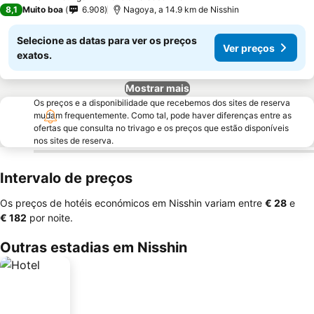
2 Estrelas
8,1
Muito boa
6.908
Nagoya, a 14.9 km de Nisshin
Selecione as datas para ver os preços
Ver preços
exatos.
Mostrar mais
Os preços e a disponibilidade que recebemos dos sites de reserva
mudam frequentemente. Como tal, pode haver diferenças entre as
ofertas que consulta no trivago e os preços que estão disponíveis
nos sites de reserva.
Intervalo de preços
Os preços de hotéis económicos em Nisshin variam entre
‎€ 28
e
‎€ 182
por noite.
Outras estadias em Nisshin