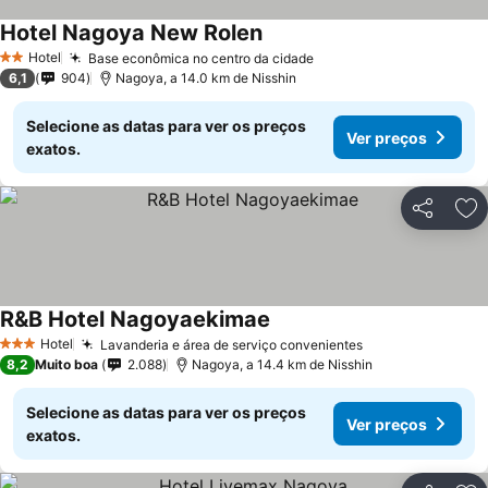
Hotel Nagoya New Rolen
Hotel
Base econômica no centro da cidade
2 Estrelas
6,1
904
Nagoya, a 14.0 km de Nisshin
Selecione as datas para ver os preços
Ver preços
exatos.
Partilhar
Ad
R&B Hotel Nagoyaekimae
Hotel
Lavanderia e área de serviço convenientes
3 Estrelas
8,2
Muito boa
2.088
Nagoya, a 14.4 km de Nisshin
Selecione as datas para ver os preços
Ver preços
exatos.