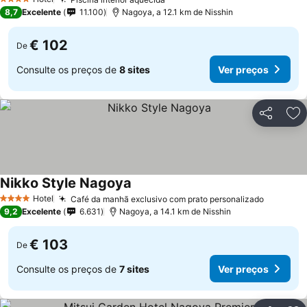
4 Estrelas
8,7
Excelente
11.100
Nagoya, a 12.1 km de Nisshin
€ 102
De
Consulte os preços de
8 sites
Ver preços
Partilhar
Ad
Nikko Style Nagoya
Hotel
Café da manhã exclusivo com prato personalizado
4 Estrelas
9,2
Excelente
6.631
Nagoya, a 14.1 km de Nisshin
€ 103
De
Consulte os preços de
7 sites
Ver preços