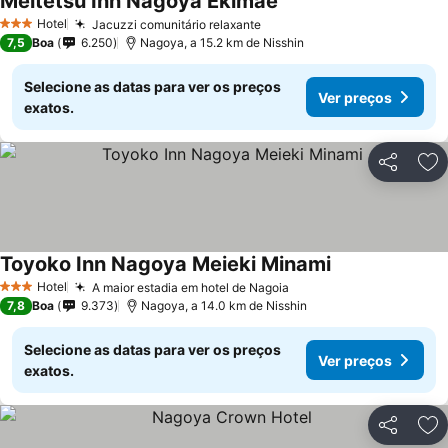
Meitetsu Inn Nagoya Ekimae
Hotel
Jacuzzi comunitário relaxante
3 Estrelas
7,5
Boa
6.250
Nagoya, a 15.2 km de Nisshin
Selecione as datas para ver os preços
Ver preços
exatos.
Partilhar
Ad
Toyoko Inn Nagoya Meieki Minami
Hotel
A maior estadia em hotel de Nagoia
3 Estrelas
7,8
Boa
9.373
Nagoya, a 14.0 km de Nisshin
Selecione as datas para ver os preços
Ver preços
exatos.
Partilhar
Ad