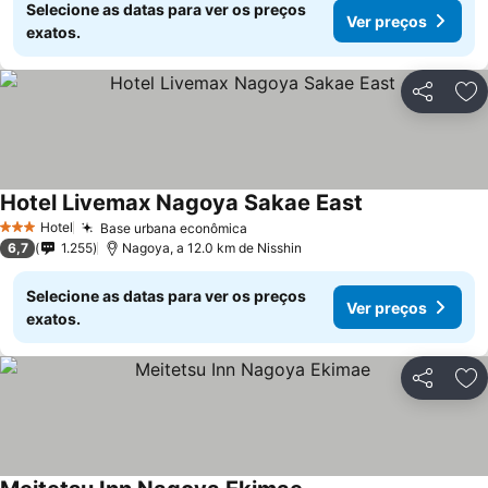
Selecione as datas para ver os preços
Ver preços
exatos.
Partilhar
Ad
Hotel Livemax Nagoya Sakae East
Hotel
Base urbana econômica
3 Estrelas
6,7
1.255
Nagoya, a 12.0 km de Nisshin
Selecione as datas para ver os preços
Ver preços
exatos.
Partilhar
Ad