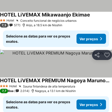
HOTEL LiVEMAX Mikawaanjo Ekimae
Hotel
Conceito funcional de negócios urbanos
2 Estrelas
7,3
577
Anjo, a 18.5 km de Nisshin
Selecione as datas para ver os preços
Ver preços
exatos.
Partilhar
Ad
HOTEL LiVEMAX PREMIUM Nagoya Marunouchi
Hotel
Sauna finlandesa de alta temperatura
3 Estrelas
7,7
Boa
2.014
Nagoya, a 13.1 km de Nisshin
Selecione as datas para ver os preços
Ver preços
exatos.