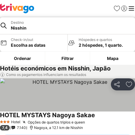
Favoritos
Iniciar
Me
Destino
Nisshin
Check-in/out
Hóspedes e quartos
Escolha as datas
2 hóspedes, 1 quarto.
Ordenar
Filtrar
Mapa
Hotéis económicos em Nisshin, Japão
Como os pagamentos influenciam os resultados
Partilhar
Ad
HOTEL MYSTAYS Nagoya Sakae
Hotel
Opções de quartos triplos e queen
3 Estrelas
7,4
7.140
Nagoya, a 12.1 km de Nisshin