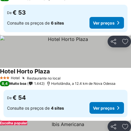
€ 53
De
Consulte os preços de
6 sites
Ver preços
Partilhar
Ad
Hotel Horto Plaza
Ver preços
Hotel
Restaurante no local
Ver preços
3 Estrelas
8,4
Muito boa
1.442
Hortolândia, a 12.4 km de Nova Odessa
€ 54
De
Consulte os preços de
4 sites
Ver preços
Escolha popular
Partilhar
Ad