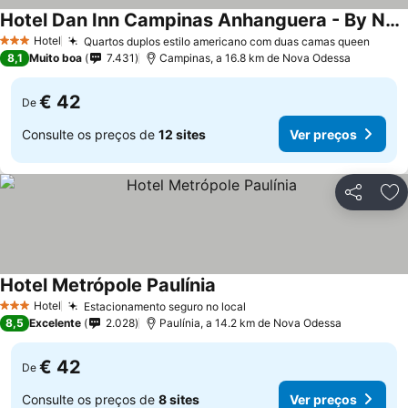
Hotel Dan Inn Campinas Anhanguera - By Nacional Inn
Ver preços
Hotel
Quartos duplos estilo americano com duas camas queen
Ver p
3 Estrelas
8,1
Muito boa
7.431
Campinas, a 16.8 km de Nova Odessa
€ 42
De
Consulte os preços de
12 sites
Ver preços
Partilhar
Ad
Hotel Metrópole Paulínia
Ver preços
Hotel
Estacionamento seguro no local
Ver preços
3 Estrelas
8,5
Excelente
2.028
Paulínia, a 14.2 km de Nova Odessa
€ 42
De
Consulte os preços de
8 sites
Ver preços