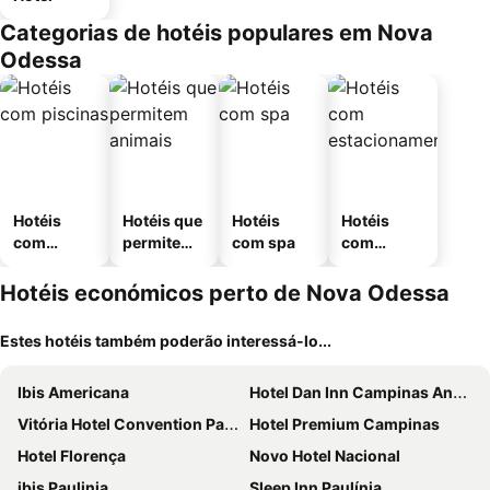
Categorias de hotéis populares em Nova
Odessa
Hotéis
Hotéis que
Hotéis
Hotéis
com
permitem
com spa
com
piscinas
animais
estaciona
mento
Hotéis económicos perto de Nova Odessa
Estes hotéis também poderão interessá-lo...
Ibis Americana
Hotel Dan Inn Campinas Anhanguera - By Nacional Inn
Vitória Hotel Convention Paulínia
Hotel Premium Campinas
Hotel Florença
Novo Hotel Nacional
ibis Paulinia
Sleep Inn Paulínia