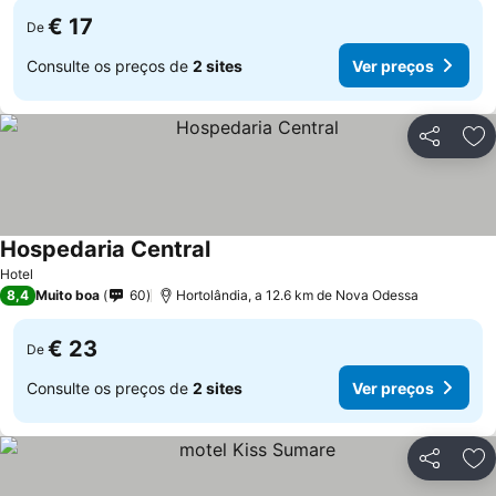
€ 17
De
Consulte os preços de
2 sites
Ver preços
Partilhar
Ad
Hospedaria Central
Ver preços
Hotel
8,4
Muito boa
60
Hortolândia, a 12.6 km de Nova Odessa
€ 23
De
Consulte os preços de
2 sites
Ver preços
Partilhar
Ad