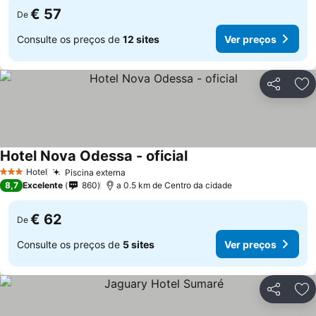
€ 57
De
Consulte os preços de
12 sites
Ver preços
Partilhar
Ad
Hotel Nova Odessa - oficial
Ver preços
Hotel
Piscina externa
Ver preços
3 Estrelas
8,7
Excelente
860
a 0.5 km de Centro da cidade
€ 62
De
Consulte os preços de
5 sites
Ver preços
Partilhar
Ad