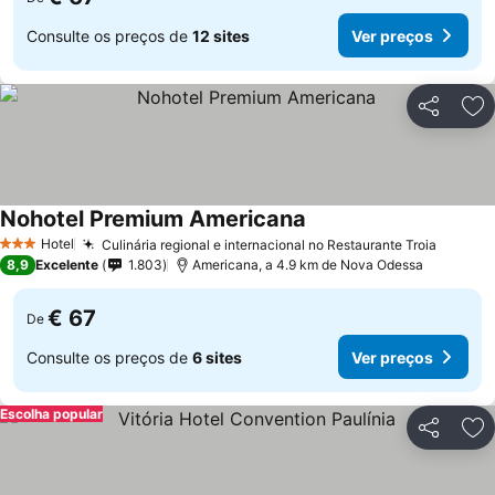
Consulte os preços de
12 sites
Ver preços
Partilhar
Ad
Nohotel Premium Americana
Ver preços
Hotel
Culinária regional e internacional no Restaurante Troia
Ver pr
3 Estrelas
8,9
Excelente
1.803
Americana, a 4.9 km de Nova Odessa
€ 67
De
Consulte os preços de
6 sites
Ver preços
Escolha popular
Partilhar
Ad