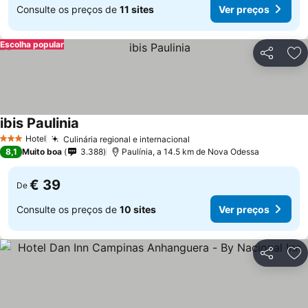
Consulte os preços de
11 sites
Ver preços
Escolha popular
Partilhar
Ad
ibis Paulinia
Ver preços
Hotel
Culinária regional e internacional
Ver preços
3 Estrelas
8,1
Muito boa
3.388
Paulínia, a 14.5 km de Nova Odessa
€ 39
De
Consulte os preços de
10 sites
Ver preços
Partilhar
Ad