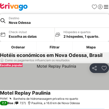
Favoritos
Iniciar
Me
Destino
Nova Odessa
Check-in/out
Hóspedes e quartos
Escolha as datas
2 hóspedes, 1 quarto.
Ordenar
Filtrar
Mapa
Hotéis económicos em Nova Odessa, Brasil
Como os pagamentos influenciam os resultados
Escolha popular
Partilhar
Ad
Motel Replay Paulinia
Ver preços
Hotel
Banheira de hidromassagem privativa no quarto
Ver preços
7,7
Boa
727
Paulínia, a 16.6 km de Nova Odessa