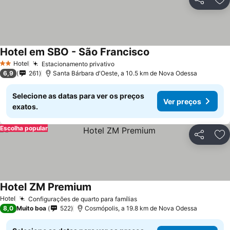
Partilhar
Ad
Hotel em SBO - São Francisco
Ver preços
Hotel
Estacionamento privativo
Ver preços
2 Estrelas
6,9
261
Santa Bárbara d'Oeste, a 10.5 km de Nova Odessa
Selecione as datas para ver os preços
Ver preços
exatos.
Escolha popular
Partilhar
Ad
Hotel ZM Premium
Ver preços
Hotel
Configurações de quarto para famílias
Ver preços
8,0
Muito boa
522
Cosmópolis, a 19.8 km de Nova Odessa