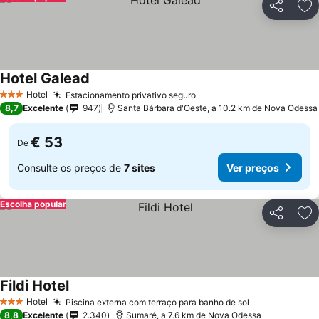
Partilhar
Ad
Hotel Galead
Ver preços
Hotel
Estacionamento privativo seguro
Ver preços
3 Estrelas
8,7
Excelente
947
Santa Bárbara d'Oeste, a 10.2 km de Nova Odessa
€ 53
De
Consulte os preços de
7 sites
Ver preços
Escolha popular
Partilhar
Ad
Fildi Hotel
Ver preços
Hotel
Piscina externa com terraço para banho de sol
Ver preços
3 Estrelas
8,8
Excelente
2.340
Sumaré, a 7.6 km de Nova Odessa