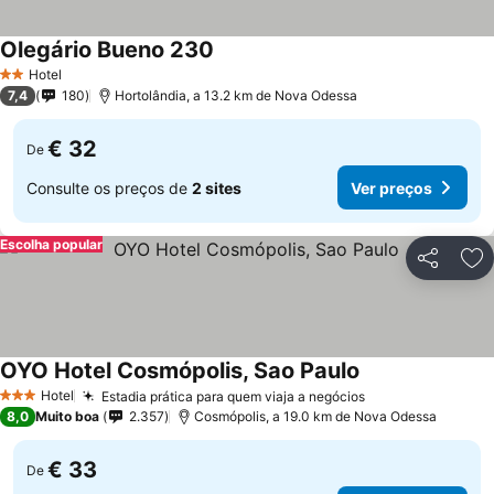
Olegário Bueno 230
Ver preços
Hotel
2 Estrelas
7,4
180
Hortolândia, a 13.2 km de Nova Odessa
€ 32
De
Consulte os preços de
2 sites
Ver preços
Escolha popular
Partilhar
Ad
OYO Hotel Cosmópolis, Sao Paulo
Ver preços
Hotel
Estadia prática para quem viaja a negócios
Ver preços
3 Estrelas
8,0
Muito boa
2.357
Cosmópolis, a 19.0 km de Nova Odessa
€ 33
De