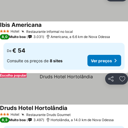
Ibis Americana
Ver preços
Hotel
Restaurante informal no local
Ver preços
3 Estrelas
8,0
Muito boa
3.031
Americana, a 6.6 km de Nova Odessa
€ 54
De
Consulte os preços de
8 sites
Ver preços
Escolha popular
Partilhar
Ad
Druds Hotel Hortolândia
Ver preços
Hotel
Restaurante Druds Gourmet
Ver preços
3 Estrelas
8,3
Muito boa
3.497
Hortolândia, a 14.0 km de Nova Odessa