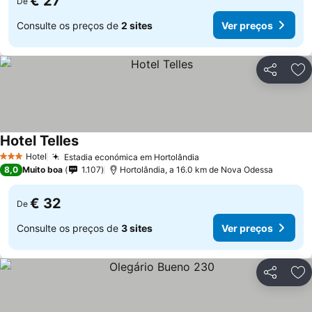
€ 27
De
Consulte os preços de
2 sites
Ver preços
Partilhar
Ad
Hotel Telles
Ver preços
Hotel
Estadia económica em Hortolândia
Ver preços
3 Estrelas
8,0
Muito boa
1.107
Hortolândia, a 16.0 km de Nova Odessa
€ 32
De
Consulte os preços de
3 sites
Ver preços
Partilhar
Ad