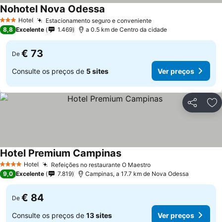
Nohotel Nova Odessa
Ver preços
Hotel
Estacionamento seguro e conveniente
Ver preços
3 Estrelas
8,8
Excelente
1.469
a 0.5 km de Centro da cidade
€ 73
De
Consulte os preços de
5 sites
Ver preços
Partilhar
Ad
Hotel Premium Campinas
Ver preços
Hotel
Refeições no restaurante O Maestro
Ver preços
4 Estrelas
9,0
Excelente
7.819
Campinas, a 17.7 km de Nova Odessa
€ 84
De
Consulte os preços de
13 sites
Ver preços