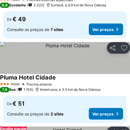
Ver preços
3 Estrelas
8,8
Excelente
2.322
Sumaré, a 8.9 km de Nova Odessa
€ 49
De
Consulte os preços de
7 sites
Ver preços
Partilhar
Ad
Pluma Hotel Cidade
Ver preços
Hotel
Piscina externa
Ver preços
3 Estrelas
7,6
Boa
1.745
Americana, a 3.5 km de Nova Odessa
€ 51
De
Consulte os preços de
2 sites
Ver preços
Escolha popular