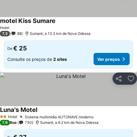
motel Kiss Sumare
Ver preços
Hotel
7,3
88
Sumaré, a 13.3 km de Nova Odessa
€ 25
De
Consulte os preços de
2 sites
Ver preços
Partilhar
Ad
Luna's Motel
Ver preços
Hotel
Sistema multimídia AUTONAVE moderno
Ver preços
2 Estrelas
7,9
Boa
730
Sumaré, a 6.2 km de Nova Odessa