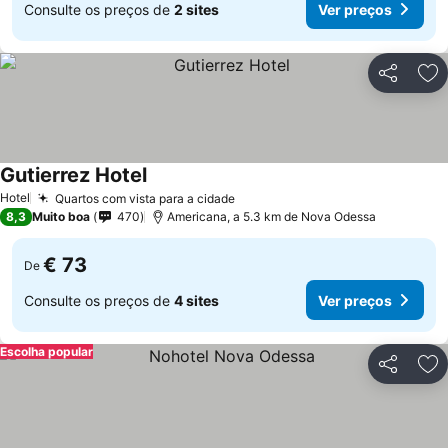
Consulte os preços de
2 sites
Ver preços
Partilhar
Ad
Gutierrez Hotel
Ver preços
Hotel
Quartos com vista para a cidade
Ver preços
8,3
Muito boa
470
Americana, a 5.3 km de Nova Odessa
€ 73
De
Consulte os preços de
4 sites
Ver preços
Escolha popular
Partilhar
Ad