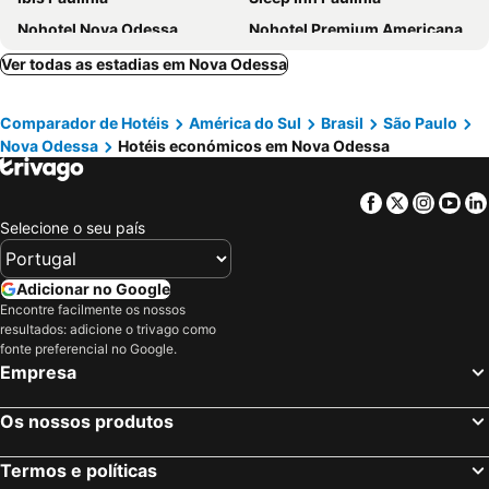
Nohotel Nova Odessa
Nohotel Premium Americana
Druds Hotel Hortolândia
Hotel Metrópole Paulínia
Ver todas as estadias em Nova Odessa
Skalla Hotel Nova Odessa
Hotel Boa Vista
Comparador de Hotéis
América do Sul
Brasil
São Paulo
Sumaré Park Hotel
Hotel Nossotel
Nova Odessa
Hotéis económicos em Nova Odessa
OYO Hotel Cosmópolis, Sao Paulo
Pluma Hotel Cidade
Gutierrez Hotel
Fildi Hotel
Facebook
Twitter
Insta
Yo
Assay Plaza Hotel
Hotel Galead
Selecione o seu país
Hotel CasaBlanca
Business Park Hotel
Hotel Telles
Motel Replay Paulinia
Adicionar no Google
Encontre facilmente os nossos
Bonno Hotel Paulínia
Hotel ZM Premium
resultados: adicione o trivago como
Hotel Nova Odessa - oficial
Jaguary Hotel Sumaré
fonte preferencial no Google.
Empresa
OYO Americana
Prime Hotel Hortolandia
Hotel Horto Plaza
Nacional Americana
Os nossos produtos
Espaço 345 Hotel
Pousada Rancho Na Represa
Termos e políticas
Olegário Bueno 230
motel Kiss Sumare