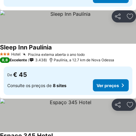
Partilhar
Ad
Sleep Inn Paulínia
Ver preços
Hotel
Piscina externa aberta o ano todo
Ver preços
3 Estrelas
8,8
Excelente
3.438
Paulínia, a 12.7 km de Nova Odessa
€ 45
De
Consulte os preços de
8 sites
Ver preços
Partilhar
Ad
Espaço 345 Hotel