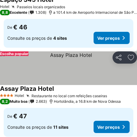
Ver preços
Hotel
Passeios locais organizados
Ver preços
8,8
Excelente
1.308
a 101.4 km de Aeroporto Internacional de São Pa
€ 46
De
Consulte os preços de
4 sites
Ver preços
Escolha popular
Partilhar
Ad
Assay Plaza Hotel
Ver preços
Hotel
Restaurante no local com refeições caseiras
Ver preços
4 Estrelas
8,2
Muito boa
2.663
Hortolândia, a 16.8 km de Nova Odessa
€ 47
De
Consulte os preços de
11 sites
Ver preços