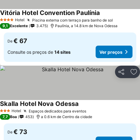
Vitória Hotel Convention Paulínia
Ver preços
Hotel
Piscina externa com terraço para banho de sol
Ver preços
4 Estrelas
9,1
Excelente
3.475
Paulínia, a 14.8 km de Nova Odessa
€ 67
De
Consulte os preços de
14 sites
Ver preços
Partilhar
Ad
Skalla Hotel Nova Odessa
Ver preços
Hotel
Espaços dedicados para eventos
Ver preços
3 Estrelas
7,7
Boa
453
a 0.6 km de Centro da cidade
€ 73
De