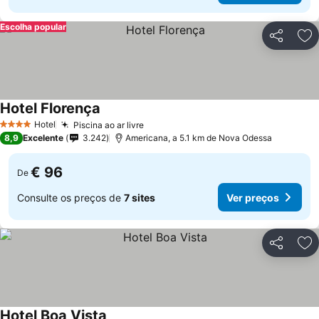
Escolha popular
Partilhar
Ad
Hotel Florença
Ver preços
Hotel
Piscina ao ar livre
Ver preços
4 Estrelas
8,9
Excelente
3.242
Americana, a 5.1 km de Nova Odessa
€ 96
De
Consulte os preços de
7 sites
Ver preços
Partilhar
Ad
Hotel Boa Vista