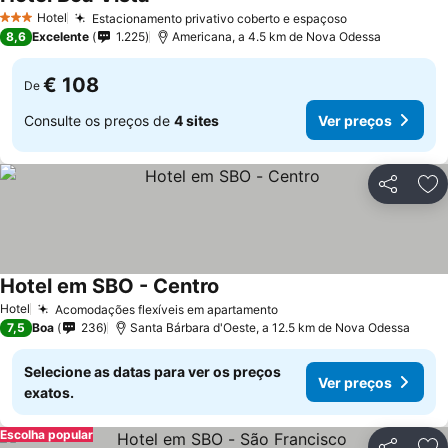
Ver preços
Hotel
Estacionamento privativo coberto e espaçoso
Ver preços
3 Estrelas
8,6
Excelente
1.225
Americana, a 4.5 km de Nova Odessa
€ 108
De
Consulte os preços de
4 sites
Ver preços
Partilhar
Ad
Hotel em SBO - Centro
Ver preços
Hotel
Acomodações flexíveis em apartamento
Ver preços
7,5
Boa
236
Santa Bárbara d'Oeste, a 12.5 km de Nova Odessa
Selecione as datas para ver os preços
Ver preços
exatos.
Escolha popular