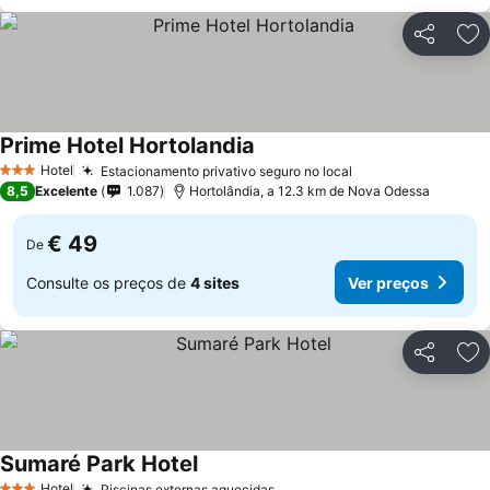
Partilhar
Ad
Prime Hotel Hortolandia
Ver preços
Hotel
Estacionamento privativo seguro no local
Ver preços
3 Estrelas
8,5
Excelente
1.087
Hortolândia, a 12.3 km de Nova Odessa
€ 49
De
Consulte os preços de
4 sites
Ver preços
Partilhar
Ad
Sumaré Park Hotel
Ver preços
Hotel
Piscinas externas aquecidas