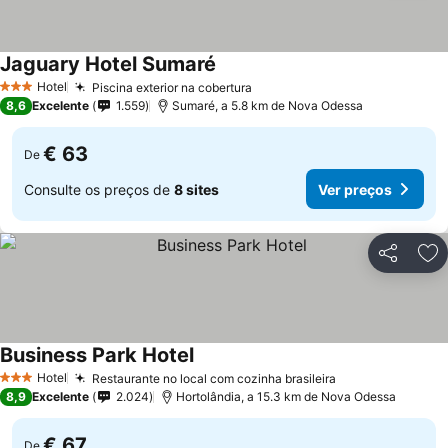
Jaguary Hotel Sumaré
Ver preços
Hotel
Piscina exterior na cobertura
Ver preços
3 Estrelas
8,6
Excelente
1.559
Sumaré, a 5.8 km de Nova Odessa
€ 63
De
Consulte os preços de
8 sites
Ver preços
Partilhar
Ad
Business Park Hotel
Ver preços
Hotel
Restaurante no local com cozinha brasileira
Ver preços
3 Estrelas
8,9
Excelente
2.024
Hortolândia, a 15.3 km de Nova Odessa
€ 67
De