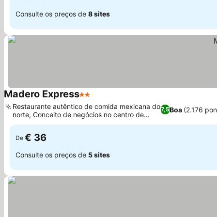
Consulte os preços de
8 sites
Madero Express
2 Estrelas
Ver preços
Restaurante autêntico de comida mexicana do
Boa
(2.176 po
7,5
norte, Conceito de negócios no centro de
Ver preços
Monterrey
€ 36
De
Consulte os preços de
5 sites