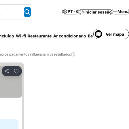
PT · €
Menu
Iniciar sessão
.
Ver mapa
ncluído
Wi-fi
Restaurante
Ar condicionado
Bed & Breakfast
Apar
o os pagamentos influenciam os resultados
Adicionar aos favoritos
Partilhar