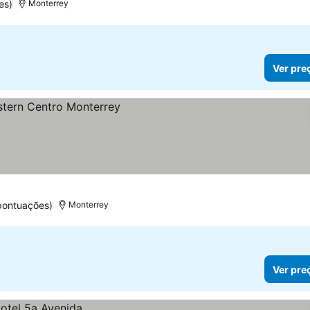
es)
Monterrey
Ver pre
pontuações)
Monterrey
Ver pre