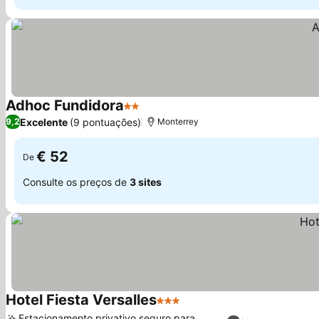
Adhoc Fundidora
2 Estrelas
Ver preços
Excelente
(9 pontuações)
9,2
Monterrey
€ 52
De
Consulte os preços de
3 sites
Hotel Fiesta Versalles
3 Estrelas
Ver preços
Estacionamento privativo seguro para