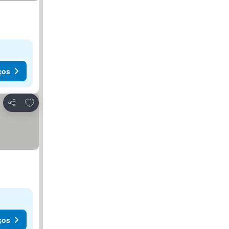
ços
Adicionar aos favoritos
Partilhar
ços