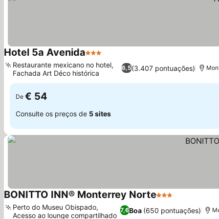
Hotel 5a Avenida
3 Estrelas
Ver preços
Restaurante mexicano no hotel,
(3.407 pontuações)
6,5
Mont
Fachada Art Déco histórica
Ver preços
€ 54
De
Consulte os preços de
5 sites
BONITTO INN® Monterrey Norte
3 Estrelas
Ver preços
Perto do Museu Obispado,
Boa
(650 pontuações)
7,6
Mo
Acesso ao lounge compartilhado