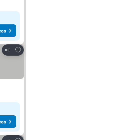
ços
Adicionar aos favoritos
Partilhar
ços