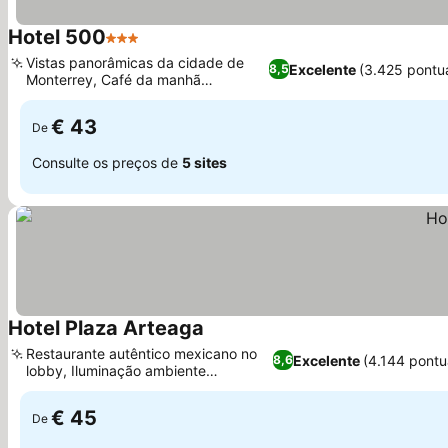
Hotel 500
3 Estrelas
Ver preços
Vistas panorâmicas da cidade de
Excelente
(3.425 pontu
8,5
Monterrey, Café da manhã
Ver preços
continental leve
€ 43
De
Consulte os preços de
5 sites
Hotel Plaza Arteaga
Ver preços
Restaurante autêntico mexicano no
Excelente
(4.144 pont
8,6
lobby, Iluminação ambiente
Ver preços
personalizável
€ 45
De