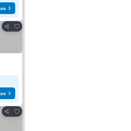
ços
Adicionar aos favoritos
Partilhar
ços
Adicionar aos favoritos
Partilhar