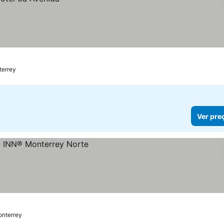
errey
Ver pre
nterrey