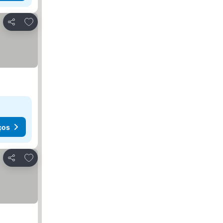
Adicionar aos favoritos
Partilhar
ços
Adicionar aos favoritos
Partilhar