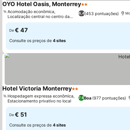
OYO Hotel Oasis, Monterrey
2 Estrelas
Ver preços
Acomodação econômica,
(453 pontuações)
6,4
Mo
Localização central no centro da
Ver preços
cidade
€ 47
De
Consulte os preços de
4 sites
Hotel Victoria Monterrey
2 Estrelas
Ver preços
Hospedagem expressa econômica,
Boa
(977 pontuações)
7,6
Estacionamento privativo no local
Ver preços
€ 51
De
Consulte os preços de
4 sites