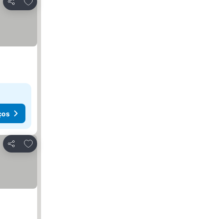
Adicionar aos favoritos
Partilhar
ços
Adicionar aos favoritos
Partilhar