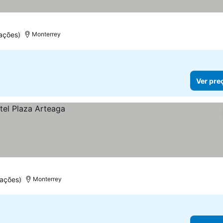
ações)
Monterrey
Ver pre
uações)
Monterrey