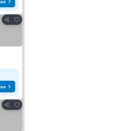
ços
Adicionar aos favoritos
Partilhar
ços
Adicionar aos favoritos
Partilhar