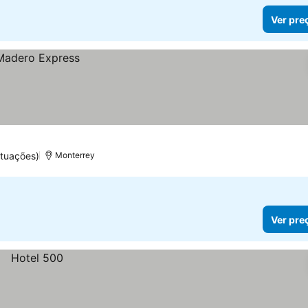
Ver pre
ntuações)
Monterrey
Ver pre