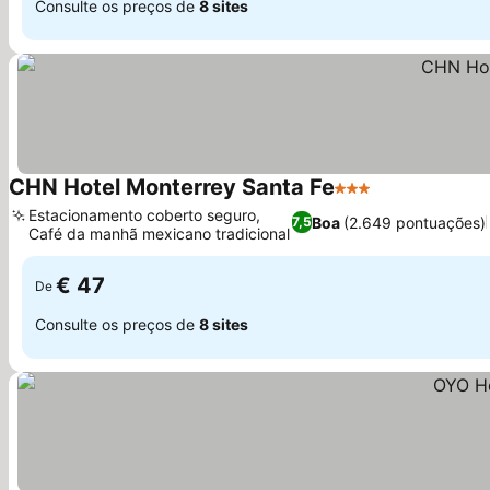
Consulte os preços de
8 sites
CHN Hotel Monterrey Santa Fe
3 Estrelas
Ver preços
Estacionamento coberto seguro,
Boa
(2.649 pontuações)
7,5
Café da manhã mexicano tradicional
Ver preços
€ 47
De
Consulte os preços de
8 sites