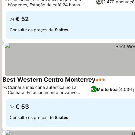
(2.470 pontuaçõ
7,2
hóspedes, Estação de café 24 horas
Ver preços
conveniente
€ 52
De
Consulte os preços de
9 sites
Best Western Centro Monterrey
3 Estrelas
Ver preços
Culinária mexicana autêntica no La
Muito boa
(4.036 
8,2
Cuchara, Estacionamento privativo
Ver preços
seguro para hóspedes
€ 53
De
Consulte os preços de
8 sites