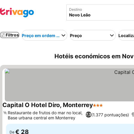
Destino
Filtros
Preço em ordem crescente
Preço
Localiz
Hotéis económicos em Nov
Capital O Hotel Diro, Monterrey
3 Estrelas
Ver preços
Restaurante de frutos do mar no local,
(1.377 pontuações)
7,3
Base urbana central em Monterrey
Ver preços
€ 28
De