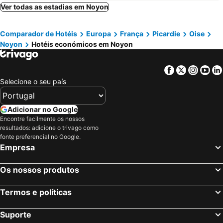
Ver todas as estadias em Noyon
Comparador de Hotéis
Europa
França
Picardie
Oise
Noyon
Hotéis económicos em Noyon
Facebook
Twitter
Insta
Yo
Selecione o seu país
Adicionar no Google
Encontre facilmente os nossos
resultados: adicione o trivago como
fonte preferencial no Google.
Empresa
Os nossos produtos
Termos e políticas
Suporte