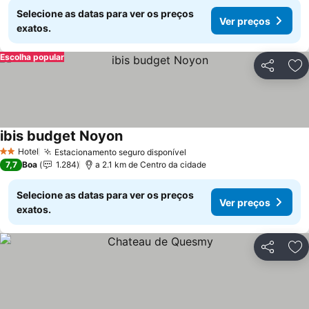
Selecione as datas para ver os preços
Ver preços
exatos.
Escolha popular
Partilhar
Ad
ibis budget Noyon
Ver preços
Hotel
Estacionamento seguro disponível
Ver preços
2 Estrelas
7,7
Boa
1.284
a 2.1 km de Centro da cidade
Selecione as datas para ver os preços
Ver preços
exatos.
Partilhar
Ad