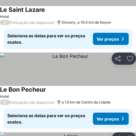
Le Saint Lazare
Ver preços
Hotel
/
Sinceny, a 16.4 km de Noyon
Pontuação não disponível
Selecione as datas para ver os preços
Ver preços
exatos.
Partilhar
Ad
Le Bon Pecheur
Ver preços
Hotel
/
a 1.6 km de Centro da cidade
Pontuação não disponível
Selecione as datas para ver os preços
Ver preços
exatos.