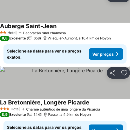
Auberge Saint-Jean
Ver preços
Hotel
Decoração rural charmosa
Ver preços
2 Estrelas
8,8
Excelente
658
Villequier-Aumont, a 16.4 km de Noyon
Selecione as datas para ver os preços
Ver preços
exatos.
Partilhar
Ad
La Bretonnière, Longère Picarde
Ver preços
Hotel
Charme autêntico de uma longère da Picardia
Ver preços
3 Estrelas
8,9
Excelente
144
Passel, a 4.9 km de Noyon
Selecione as datas para ver os preços