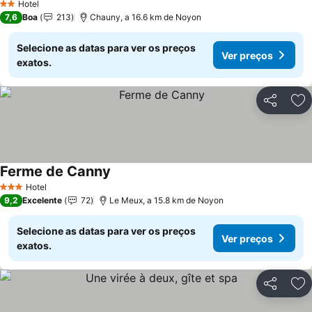
Hotel
2 Estrelas
7,6
Boa
213
Chauny, a 16.6 km de Noyon
Selecione as datas para ver os preços
Ver preços
exatos.
Partilhar
Ad
Ferme de Canny
Ver preços
Hotel
3 Estrelas
9,2
Excelente
72
Le Meux, a 15.8 km de Noyon
Selecione as datas para ver os preços
Ver preços
exatos.
Partilhar
Ad