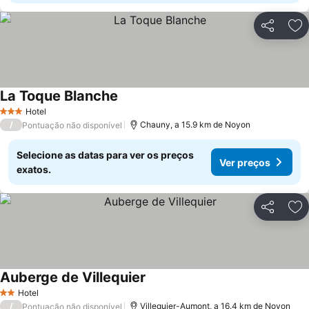
Partilhar
Ad
La Toque Blanche
Ver preços
Hotel
3 Estrelas
/
Chauny, a 15.9 km de Noyon
Pontuação não disponível
Selecione as datas para ver os preços
Ver preços
exatos.
Partilhar
Ad
Auberge de Villequier
Ver preços
Hotel
2 Estrelas
/
Villequier-Aumont, a 16.4 km de Noyon
Pontuação não disponível