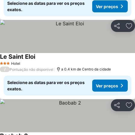
Selecione as datas para ver os preços
Ver preços
exatos.
Partilhar
Ad
Le Saint Eloi
Ver preços
Hotel
3 Estrelas
/
a 0.4 km de Centro da cidade
Pontuação não disponível
Selecione as datas para ver os preços
Ver preços
exatos.
Partilhar
Ad