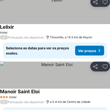
Partilhar
Ad
Lelixir
Ver preços
Hotel
/
Thourotte, a 14.5 km de Noyon
Pontuação não disponível
Selecione as datas para ver os preços
Ver preços
exatos.
Partilhar
Ad
Manoir Saint Eloi
Ver preços
Hotel
3 Estrelas
/
a 0.4 km de Centro da cidade
Pontuação não disponível