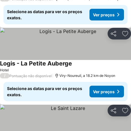
Selecione as datas para ver os preços
Ver preços
exatos.
Partilhar
Ad
Logis - La Petite Auberge
Ver preços
Hotel
/
Viry-Noureuil, a 18.2 km de Noyon
Pontuação não disponível
Selecione as datas para ver os preços
Ver preços
exatos.
Partilhar
Ad