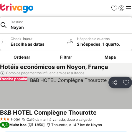
Favoritos
Iniciar
Me
Destino
Noyon
Check-in/out
Hóspedes e quartos
Escolha as datas
2 hóspedes, 1 quarto.
Ordenar
Filtrar
Mapa
Hotéis económicos em Noyon, França
Como os pagamentos influenciam os resultados
Escolha popular
Partilhar
Ad
B&B HOTEL Compiègne Thourotte
Ver preços
Hotel
Café da manhã variado, doce e salgado
Ver preços
3 Estrelas
8,3
Muito boa
1.850
Thourotte, a 14.7 km de Noyon