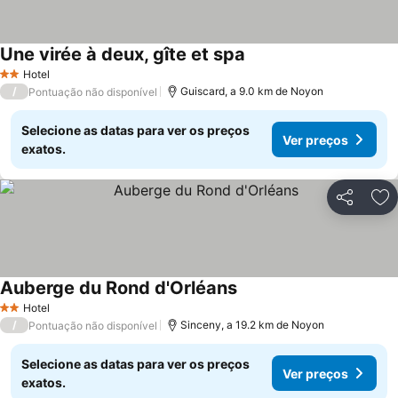
Une virée à deux, gîte et spa
Ver preços
Hotel
2 Estrelas
/
Guiscard, a 9.0 km de Noyon
Pontuação não disponível
Selecione as datas para ver os preços
Ver preços
exatos.
Partilhar
Ad
Auberge du Rond d'Orléans
Ver preços
Hotel
2 Estrelas
/
Sinceny, a 19.2 km de Noyon
Pontuação não disponível
Selecione as datas para ver os preços
Ver preços
exatos.