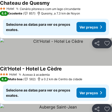
Chateau de Quesmy
Ver preços
Hotel
Cenário pitoresco com um lago circundante
Ver preços
2 Estrelas
8,6
Excelente
857
Quesmy, a 7.3 km de Noyon
Selecione as datas para ver os preços
Ver preços
exatos.
Partilhar
Ad
Cit'Hotel - Hotel Le Cèdre
Ver preços
Hotel
Acesso à academia
Ver preços
3 Estrelas
8,4
Muito boa
562
a 0.2 km de Centro da cidade
Selecione as datas para ver os preços
Ver preços
exatos.
Partilhar
Ad