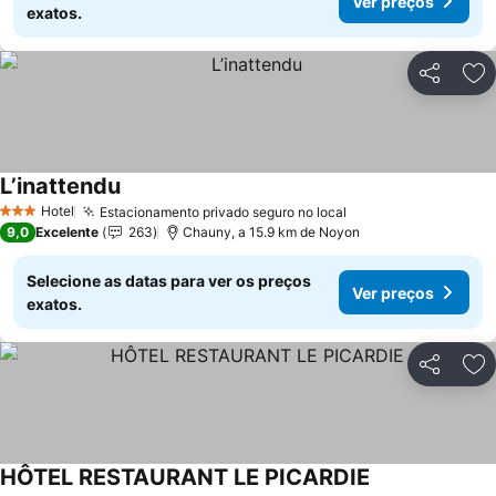
Ver preços
exatos.
Partilhar
Ad
L’inattendu
Ver preços
Hotel
Estacionamento privado seguro no local
Ver preços
3 Estrelas
9,0
Excelente
263
Chauny, a 15.9 km de Noyon
Selecione as datas para ver os preços
Ver preços
exatos.
Partilhar
Ad
HÔTEL RESTAURANT LE PICARDIE
Ver preços