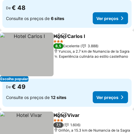
€ 48
De
Consulte os preços de
6 sites
Ver preços
Hotel Carlos I
Partilhar
Adicionar aos favoritos
3 Estrelas
8,5
Excelente
3.888
Yuncos, a 2.7 km de Numancia de la Sagra
Experiência culinária ao estilo castelhano
Escolha popular
€ 49
De
Consulte os preços de
12 sites
Ver preços
Hotel Vivar
Partilhar
Adicionar aos favoritos
3 Estrelas
7,1
1.606
Griñón, a 15.3 km de Numancia de la Sagra