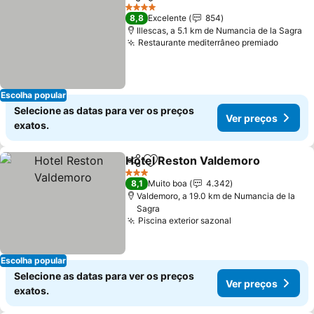
Partilhar
Adicionar aos favoritos
4 Estrelas
8,8
Excelente
854
Illescas, a 5.1 km de Numancia de la Sagra
Restaurante mediterrâneo premiado
Escolha popular
Selecione as datas para ver os preços
Ver preços
exatos.
Hotel Reston Valdemoro
Partilhar
Adicionar aos favoritos
3 Estrelas
8,1
Muito boa
4.342
Valdemoro, a 19.0 km de Numancia de la
Sagra
Piscina exterior sazonal
Escolha popular
Selecione as datas para ver os preços
Ver preços
exatos.