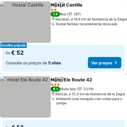
Hostal Castilla
Partilhar
Adicionar aos favoritos
2 Estrelas
7,9
Boa
267
Mocejón, a 16.4 km de Numancia de la Sagra
Hostal familiar recentemente renovado
Escolha popular
€ 52
De
Consulte os preços de
5 sites
Ver preços
Hotel Ele Route 42
Partilhar
Adicionar aos favoritos
3 Estrelas
8,1
Muito boa
3.016
Illescas, a 10.3 km de Numancia de la Sagra
Ambiente rural tranquilo com vistas para o
campo