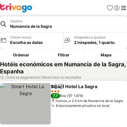
Favoritos
Iniciar
Me
Destino
Numancia de la Sagra
Check-in/out
Hóspedes e quartos
Escolha as datas
2 hóspedes, 1 quarto.
Ordenar
Filtrar
Mapa
Hotéis económicos em Numancia de la Sagra,
Espanha
Como os pagamentos influenciam os resultados
Smart Hotel La Sagra
Partilhar
Adicionar aos favoritos
3 Estrelas
7,7
Boa
1.879
Yuncos, a 2.4 km de Numancia de la Sagra
Estacionamento privativo no local