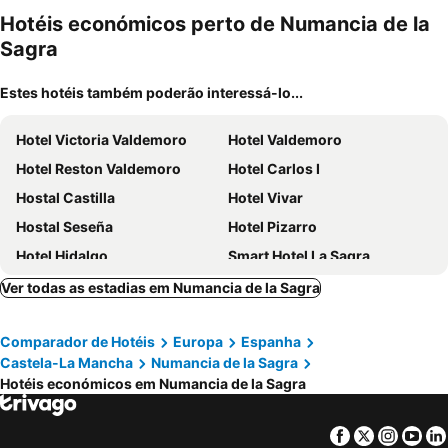
mento
Hotéis económicos perto de Numancia de la
Sagra
Estes hotéis também poderão interessá-lo...
Hotel Victoria Valdemoro
Hotel Valdemoro
Hotel Reston Valdemoro
Hotel Carlos I
Hostal Castilla
Hotel Vivar
Hostal Seseña
Hotel Pizarro
Hotel Hidalgo
Smart Hotel La Sagra
Hotel Pattaya
Hotel Comendador
Ver todas as estadias em Numancia de la Sagra
Hotel Ele Route 42
Zarú Hotel Boutique
Comparador de Hotéis
Europa
Espanha
Hotel Iberum
Hotel Complejo París
Castela-La Mancha
Numancia de la Sagra
Hotel Real de Illescas
Apartahotel Villa De Parla
Hotéis económicos em Numancia de la Sagra
Facebook
Twitter
Insta
Yo