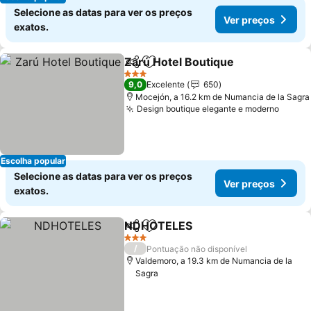
Selecione as datas para ver os preços
Ver preços
exatos.
Zarú Hotel Boutique
Partilhar
Adicionar aos favoritos
3 Estrelas
9,0
Excelente
650
Mocejón, a 16.2 km de Numancia de la Sagra
Design boutique elegante e moderno
Escolha popular
Selecione as datas para ver os preços
Ver preços
exatos.
NDHOTELES
Partilhar
Adicionar aos favoritos
3 Estrelas
/
Pontuação não disponível
Valdemoro, a 19.3 km de Numancia de la
Sagra