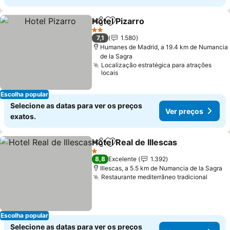
Hotel Pizarro
Partilhar
Adicionar aos favoritos
2 Estrelas
7,1
1.580
Humanes de Madrid, a 19.4 km de Numancia
de la Sagra
Localização estratégica para atrações
locais
Escolha popular
Selecione as datas para ver os preços
Ver preços
exatos.
Hotel Real de Illescas
Partilhar
Adicionar aos favoritos
1 Estrelas
8,8
Excelente
1.392
Illescas, a 5.5 km de Numancia de la Sagra
Restaurante mediterrâneo tradicional
Escolha popular
Selecione as datas para ver os preços