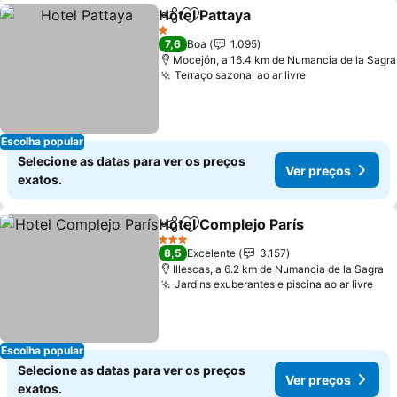
Hotel Pattaya
Partilhar
Adicionar aos favoritos
1 Estrelas
7,6
Boa
1.095
Mocejón, a 16.4 km de Numancia de la Sagra
Terraço sazonal ao ar livre
Escolha popular
Selecione as datas para ver os preços
Ver preços
exatos.
Hotel Complejo París
Partilhar
Adicionar aos favoritos
3 Estrelas
8,5
Excelente
3.157
Illescas, a 6.2 km de Numancia de la Sagra
Jardins exuberantes e piscina ao ar livre
Escolha popular
Selecione as datas para ver os preços
Ver preços
exatos.