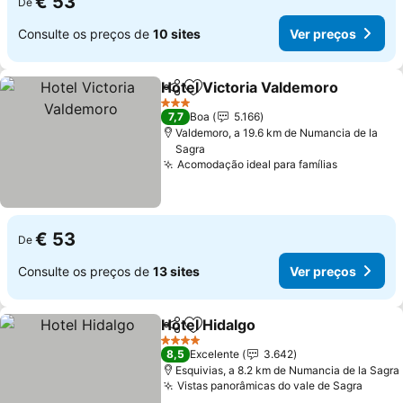
€ 53
De
Consulte os preços de
10 sites
Ver preços
Hotel Victoria Valdemoro
Partilhar
Adicionar aos favoritos
3 Estrelas
7,7
Boa
5.166
Valdemoro, a 19.6 km de Numancia de la
Sagra
Acomodação ideal para famílias
€ 53
De
Consulte os preços de
13 sites
Ver preços
Hotel Hidalgo
Partilhar
Adicionar aos favoritos
4 Estrelas
8,5
Excelente
3.642
Esquivias, a 8.2 km de Numancia de la Sagra
Vistas panorâmicas do vale de Sagra