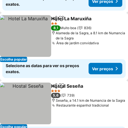
Ver preços
exatos.
Hotel La Maruxiña
Partilhar
Adicionar aos favoritos
2 Estrelas
8,1
Muito boa
836
Alameda de la Sagra, a 8.1 km de Numancia
de la Sagra
Área de jardim convidativa
Escolha popular
Selecione as datas para ver os preços
Ver preços
exatos.
Hostal Seseña
Partilhar
Adicionar aos favoritos
3 Estrelas
5,6
739
Seseña, a 14.1 km de Numancia de la Sagra
Restaurante espanhol tradicional
Escolha popular