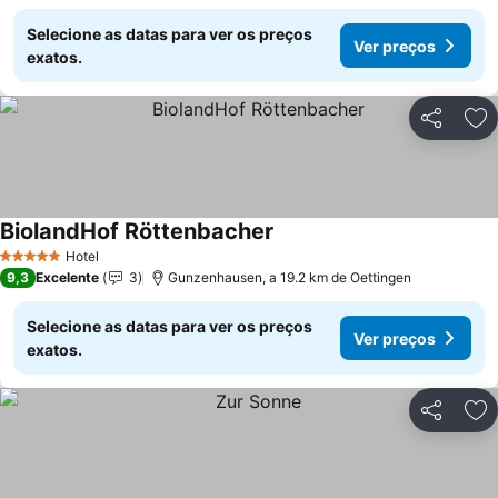
Selecione as datas para ver os preços
Ver preços
exatos.
Partilhar
Ad
BiolandHof Röttenbacher
Hotel
5 Estrelas
9,3
Excelente
3
Gunzenhausen, a 19.2 km de Oettingen
Selecione as datas para ver os preços
Ver preços
exatos.
Partilhar
Ad