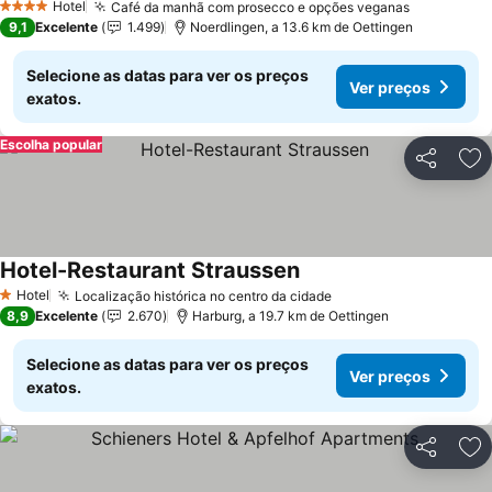
Hotel
Café da manhã com prosecco e opções veganas
4 Estrelas
9,1
Excelente
1.499
Noerdlingen, a 13.6 km de Oettingen
Selecione as datas para ver os preços
Ver preços
exatos.
Escolha popular
Partilhar
Ad
Hotel-Restaurant Straussen
Hotel
Localização histórica no centro da cidade
1 Estrelas
8,9
Excelente
2.670
Harburg, a 19.7 km de Oettingen
Selecione as datas para ver os preços
Ver preços
exatos.
Partilhar
Ad