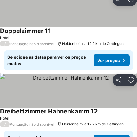
Partilhar
Ad
Doppelzimmer 11
Hotel
/
Heidenheim, a 12.2 km de Oettingen
Pontuação não disponível
Selecione as datas para ver os preços
Ver preços
exatos.
Partilhar
Ad
Dreibettzimmer Hahnenkamm 12
Hotel
/
Heidenheim, a 12.2 km de Oettingen
Pontuação não disponível