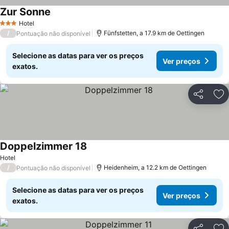
Zur Sonne
Hotel
3 Estrelas
/
Fünfstetten, a 17.9 km de Oettingen
Pontuação não disponível
Selecione as datas para ver os preços
Ver preços
exatos.
Partilhar
Ad
Doppelzimmer 18
Hotel
/
Heidenheim, a 12.2 km de Oettingen
Pontuação não disponível
Selecione as datas para ver os preços
Ver preços
exatos.