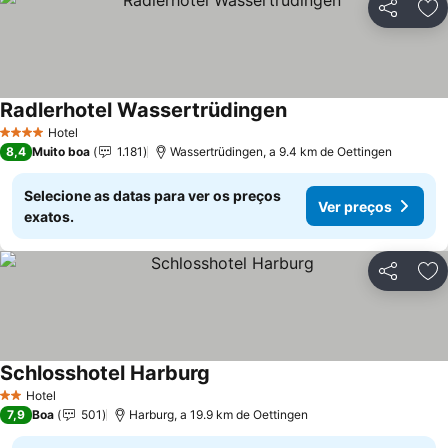
Partilhar
Ad
Radlerhotel Wassertrüdingen
Hotel
4 Estrelas
8,4
Muito boa
1.181
Wassertrüdingen, a 9.4 km de Oettingen
Selecione as datas para ver os preços
Ver preços
exatos.
Partilhar
Ad
Schlosshotel Harburg
Hotel
2 Estrelas
7,9
Boa
501
Harburg, a 19.9 km de Oettingen