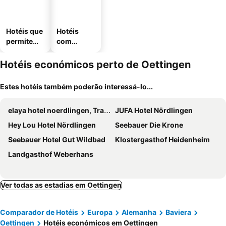
Hotéis que
Hotéis
permitem
com
animais
estaciona
mento
Hotéis económicos perto de Oettingen
Estes hotéis também poderão interessá-lo...
elaya hotel noerdlingen, Trademark Collection by Wyndham
JUFA Hotel Nördlingen
Hey Lou Hotel Nördlingen
Seebauer Die Krone
Seebauer Hotel Gut Wildbad
Klostergasthof Heidenheim
Landgasthof Weberhans
Ver todas as estadias em Oettingen
Comparador de Hotéis
Europa
Alemanha
Baviera
Oettingen
Hotéis económicos em Oettingen