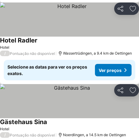
Partilhar
Ad
Hotel Radler
Hotel
/
Wassertrüdingen, a 9.4 km de Oettingen
Pontuação não disponível
Selecione as datas para ver os preços
Ver preços
exatos.
Partilhar
Ad
Gästehaus Sina
Hotel
/
Noerdlingen, a 14.5 km de Oettingen
Pontuação não disponível