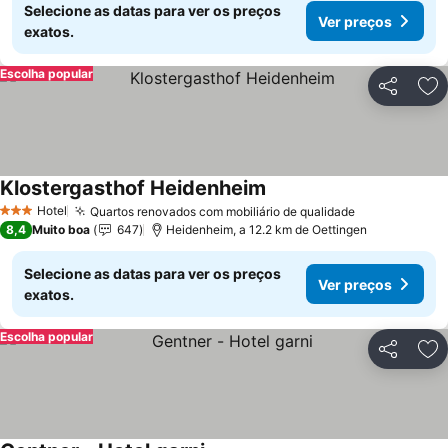
Selecione as datas para ver os preços
Ver preços
exatos.
Escolha popular
Partilhar
Ad
Klostergasthof Heidenheim
Hotel
Quartos renovados com mobiliário de qualidade
3 Estrelas
8,4
Muito boa
647
Heidenheim, a 12.2 km de Oettingen
Selecione as datas para ver os preços
Ver preços
exatos.
Escolha popular
Partilhar
Ad