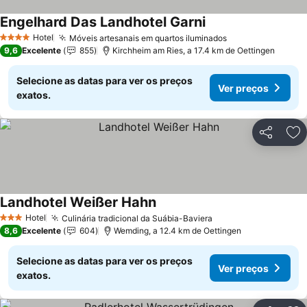
Engelhard Das Landhotel Garni
Hotel
Móveis artesanais em quartos iluminados
4 Estrelas
9,6
Excelente
855
Kirchheim am Ries, a 17.4 km de Oettingen
Selecione as datas para ver os preços
Ver preços
exatos.
Partilhar
Ad
Landhotel Weißer Hahn
Hotel
Culinária tradicional da Suábia-Baviera
3 Estrelas
8,6
Excelente
604
Wemding, a 12.4 km de Oettingen
Selecione as datas para ver os preços
Ver preços
exatos.