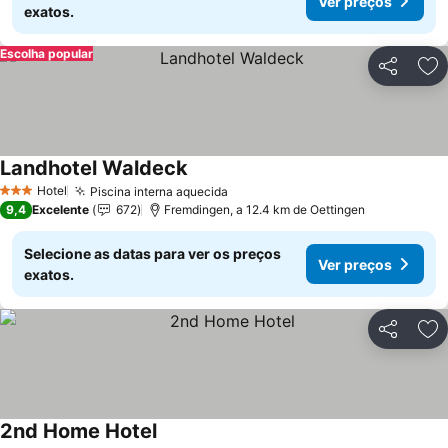
Ver preços
exatos.
Escolha popular
Partilhar
Ad
Landhotel Waldeck
Hotel
Piscina interna aquecida
3 Estrelas
9,4
Excelente
672
Fremdingen, a 12.4 km de Oettingen
Selecione as datas para ver os preços
Ver preços
exatos.
Partilhar
Ad
2nd Home Hotel