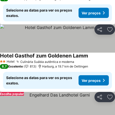
Selecione as datas para ver os preços
Ver preços
exatos.
Partilhar
Ad
Hotel Gasthof zum Goldenen Lamm
Hotel
Culinária Suábia autêntica e moderna
2 Estrelas
8,7
Excelente
813
Harburg, a 19.7 km de Oettingen
Selecione as datas para ver os preços
Ver preços
exatos.
Escolha popular
Partilhar
Ad