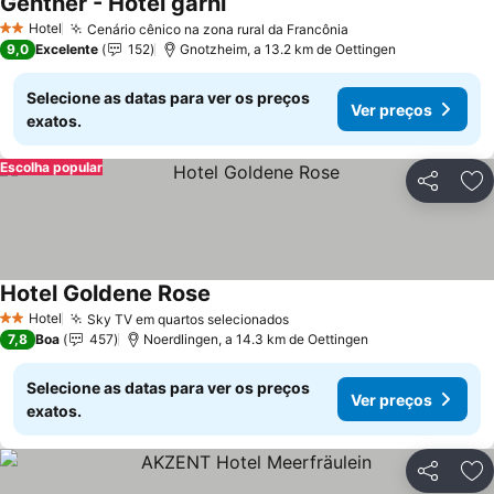
Gentner - Hotel garni
Hotel
Cenário cênico na zona rural da Francônia
2 Estrelas
9,0
Excelente
152
Gnotzheim, a 13.2 km de Oettingen
Selecione as datas para ver os preços
Ver preços
exatos.
Escolha popular
Partilhar
Ad
Hotel Goldene Rose
Hotel
Sky TV em quartos selecionados
2 Estrelas
7,8
Boa
457
Noerdlingen, a 14.3 km de Oettingen
Selecione as datas para ver os preços
Ver preços
exatos.
Partilhar
Ad