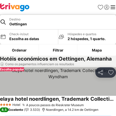
Favoritos
Iniciar
Me
Destino
Oettingen
Check-in/out
Hóspedes e quartos
Escolha as datas
2 hóspedes, 1 quarto.
Ordenar
Filtrar
Mapa
Hotéis económicos em Oettingen, Alemanha
Como os pagamentos influenciam os resultados
Escolha popular
Partilhar
Ad
elaya hotel noerdlingen, Trademark Collection by Wyndham
Hotel
A poucos passos do Rieskrater Museum
4 Estrelas
8,5
Excelente
3.533
Noerdlingen, a 14.2 km de Oettingen