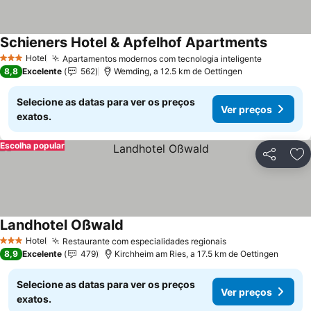
Schieners Hotel & Apfelhof Apartments
Hotel
Apartamentos modernos com tecnologia inteligente
3 Estrelas
8,8
Excelente
562
Wemding, a 12.5 km de Oettingen
Selecione as datas para ver os preços
Ver preços
exatos.
Escolha popular
Partilhar
Ad
Landhotel Oßwald
Hotel
Restaurante com especialidades regionais
3 Estrelas
8,9
Excelente
479
Kirchheim am Ries, a 17.5 km de Oettingen
Selecione as datas para ver os preços
Ver preços
exatos.