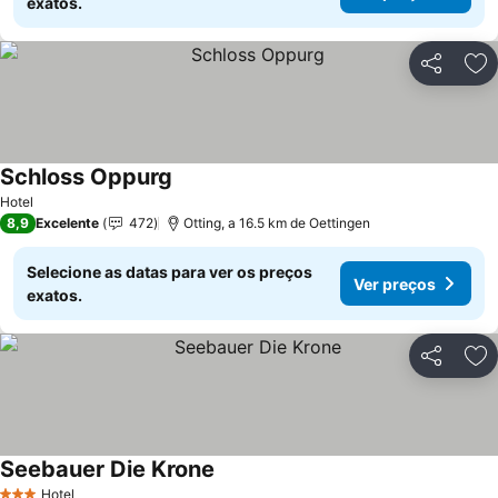
exatos.
Partilhar
Ad
Schloss Oppurg
Hotel
8,9
Excelente
472
Otting, a 16.5 km de Oettingen
Selecione as datas para ver os preços
Ver preços
exatos.
Partilhar
Ad
Seebauer Die Krone
Hotel