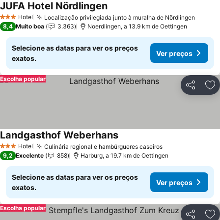
JUFA Hotel Nördlingen
Hotel
Localização privilegiada junto à muralha de Nördlingen
3 Estrelas
8,4
Muito boa
3.363
Noerdlingen, a 13.9 km de Oettingen
Selecione as datas para ver os preços
Ver preços
exatos.
Escolha popular
Partilhar
Ad
Landgasthof Weberhans
Hotel
Culinária regional e hambúrgueres caseiros
3 Estrelas
9,2
Excelente
858
Harburg, a 19.7 km de Oettingen
Selecione as datas para ver os preços
Ver preços
exatos.
Escolha popular
Partilhar
Ad