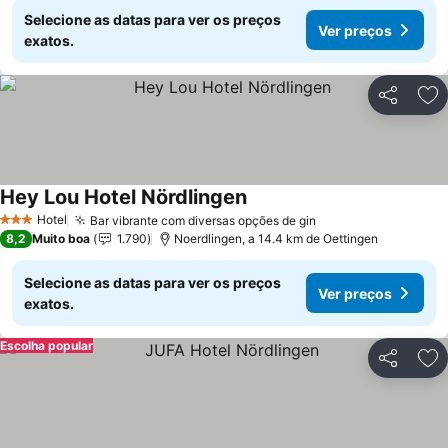
Selecione as datas para ver os preços
Ver preços
exatos.
Partilhar
Ad
Hey Lou Hotel Nördlingen
Hotel
Bar vibrante com diversas opções de gin
3 Estrelas
8,2
Muito boa
1.790
Noerdlingen, a 14.4 km de Oettingen
Selecione as datas para ver os preços
Ver preços
exatos.
Escolha popular
Partilhar
Ad