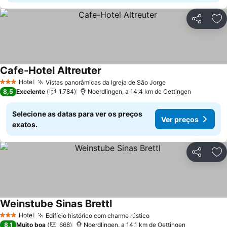
Partilhar
Ad
Cafe-Hotel Altreuter
Hotel
Vistas panorâmicas da Igreja de São Jorge
3 Estrelas
8,5
Excelente
1.784
Noerdlingen, a 14.4 km de Oettingen
Selecione as datas para ver os preços
Ver preços
exatos.
Partilhar
Ad
Weinstube Sinas Brettl
Hotel
Edifício histórico com charme rústico
3 Estrelas
8,1
Muito boa
668
Noerdlingen, a 14.1 km de Oettingen