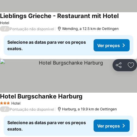
Lieblings Grieche - Restaurant mit Hotel
Hotel
/
Wemding, a 12.5 km de Oettingen
Pontuação não disponível
Selecione as datas para ver os preços
Ver preços
exatos.
Partilhar
Ad
Hotel Burgschanke Harburg
Hotel
3 Estrelas
/
Harburg, a 19.9 km de Oettingen
Pontuação não disponível
Selecione as datas para ver os preços
Ver preços
exatos.