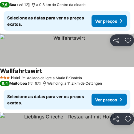
3 Estrelas
7,6
Boa
12
a 0.3 km de Centro da cidade
Selecione as datas para ver os preços
Ver preços
exatos.
Partilhar
Ad
Wallfahrtswirt
Hotel
Ao lado da igreja Maria Brünnlein
3 Estrelas
8,4
Muito boa
97
Wemding, a 11.2 km de Oettingen
Selecione as datas para ver os preços
Ver preços
exatos.
Partilhar
Ad