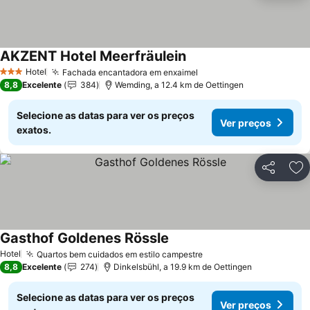
AKZENT Hotel Meerfräulein
Hotel
Fachada encantadora em enxaimel
3 Estrelas
8,8
Excelente
384
Wemding, a 12.4 km de Oettingen
Selecione as datas para ver os preços
Ver preços
exatos.
Partilhar
Ad
Gasthof Goldenes Rössle
Hotel
Quartos bem cuidados em estilo campestre
8,8
Excelente
274
Dinkelsbühl, a 19.9 km de Oettingen
Selecione as datas para ver os preços
Ver preços