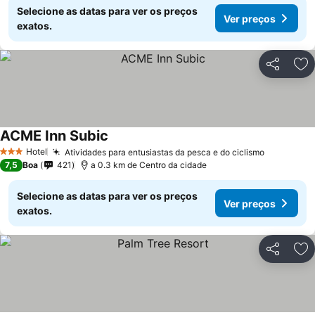
Selecione as datas para ver os preços
Ver preços
exatos.
Partilhar
Ad
ACME Inn Subic
Hotel
Atividades para entusiastas da pesca e do ciclismo
3 Estrelas
7,5
Boa
421
a 0.3 km de Centro da cidade
Selecione as datas para ver os preços
Ver preços
exatos.
Partilhar
Ad