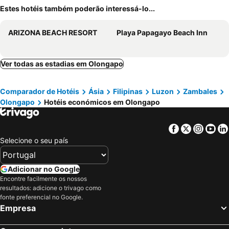
Estes hotéis também poderão interessá-lo...
ARIZONA BEACH RESORT
Playa Papagayo Beach Inn
Ver todas as estadias em Olongapo
Comparador de Hotéis
Ásia
Filipinas
Luzon
Zambales
Olongapo
Hotéis económicos em Olongapo
Facebook
Twitter
Insta
Yo
Selecione o seu país
Adicionar no Google
Encontre facilmente os nossos
resultados: adicione o trivago como
fonte preferencial no Google.
Empresa