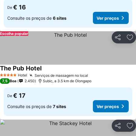
€ 16
De
Consulte os preços de
6 sites
Ver preços
Escolha popular
Partilhar
Ad
The Pub Hotel
Hotel
Serviços de massagem no local
5 Estrelas
7,5
Boa
2.450
Subic, a 3.5 km de Olongapo
€ 17
De
Consulte os preços de
7 sites
Ver preços
Partilhar
Ad