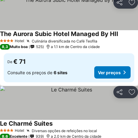
Partilhar
Ad
The Aurora Subic Hotel Managed By HII
Hotel
Culinária diversificada no Café Teofila
4 Estrelas
8,3
Muito boa
525
a 1.1 km de Centro da cidade
€ 71
De
Consulte os preços de
6 sites
Ver preços
Partilhar
Ad
Le Charmé Suites
Hotel
Diversas opções de refeições no local
4 Estrelas
8,6
Excelente
939
a 2.0 km de Centro da cidade