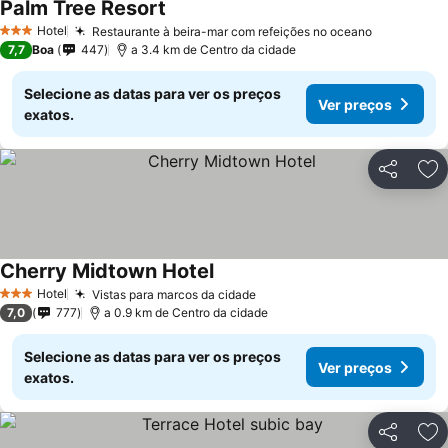
Palm Tree Resort
Hotel
Restaurante à beira-mar com refeições no oceano
3 Estrelas
7,7
Boa
447
a 3.4 km de Centro da cidade
Selecione as datas para ver os preços
Ver preços
exatos.
Partilhar
Ad
Cherry Midtown Hotel
Hotel
Vistas para marcos da cidade
3 Estrelas
7,0
777
a 0.9 km de Centro da cidade
Selecione as datas para ver os preços
Ver preços
exatos.
Partilhar
Ad