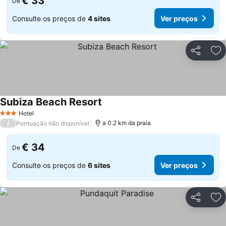
€ 33
De
Consulte os preços de
4 sites
Ver preços
Partilhar
Ad
Subiza Beach Resort
Hotel
3 Estrelas
/
a 0.2 km da praia
Pontuação não disponível
€ 34
De
Consulte os preços de
6 sites
Ver preços
Partilhar
Ad