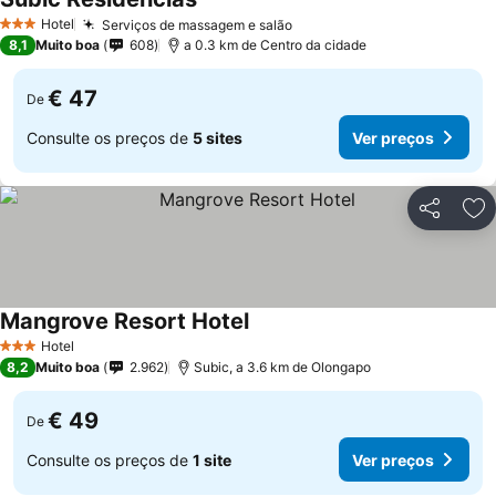
Hotel
Serviços de massagem e salão
3 Estrelas
8,1
Muito boa
608
a 0.3 km de Centro da cidade
€ 47
De
Consulte os preços de
5 sites
Ver preços
Partilhar
Ad
Mangrove Resort Hotel
Hotel
3 Estrelas
8,2
Muito boa
2.962
Subic, a 3.6 km de Olongapo
€ 49
De
Consulte os preços de
1 site
Ver preços