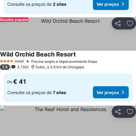
Consulte os preços de
2 sites
Ver preços
Escolha popular
Partilhar
Ad
Wild Orchid Beach Resort
Hotel
Piscina ampla e impecavelmente limpa
4 Estrelas
7,3
3.730
Subic, a 3.6 km de Olongapo
€ 41
De
Consulte os preços de
7 sites
Ver preços
Partilhar
Ad