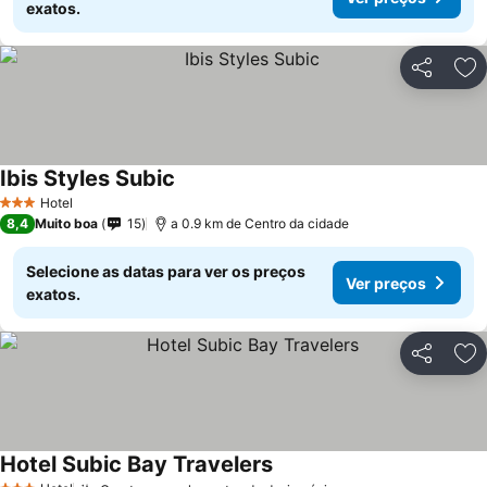
exatos.
Partilhar
Ad
Ibis Styles Subic
Hotel
3 Estrelas
8,4
Muito boa
15
a 0.9 km de Centro da cidade
Selecione as datas para ver os preços
Ver preços
exatos.
Partilhar
Ad
Hotel Subic Bay Travelers