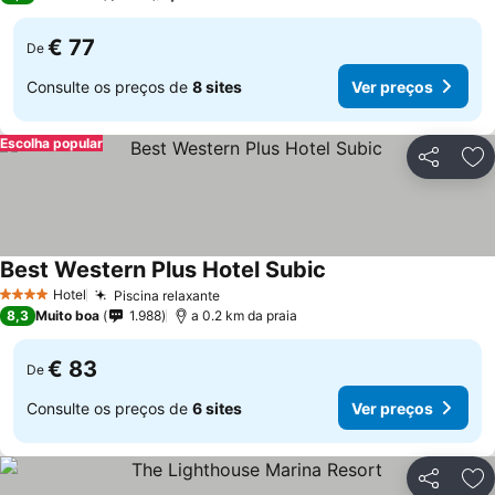
€ 77
De
Consulte os preços de
8 sites
Ver preços
Escolha popular
Partilhar
Ad
Best Western Plus Hotel Subic
Hotel
Piscina relaxante
4 Estrelas
8,3
Muito boa
1.988
a 0.2 km da praia
€ 83
De
Consulte os preços de
6 sites
Ver preços
Partilhar
Ad