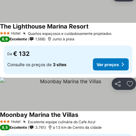
The Lighthouse Marina Resort
Hotel
Quartos espaçosos e cuidadosamente projetados
3 Estrelas
8,6
Excelente
1.568
Junto à praia
€ 132
De
Consulte os preços de
3 sites
Ver preços
Partilhar
Ad
Moonbay Marina the Villas
Hotel
Excelente equipe culinária do Cafe Azul
3 Estrelas
8,5
Excelente
3.761
a 1.5 km de Centro da cidade