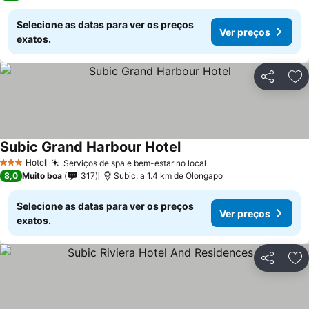
Selecione as datas para ver os preços
Ver preços
exatos.
Partilhar
Ad
Subic Grand Harbour Hotel
Hotel
Serviços de spa e bem-estar no local
3 Estrelas
8,0
Muito boa
317
Subic, a 1.4 km de Olongapo
Selecione as datas para ver os preços
Ver preços
exatos.
Partilhar
Ad