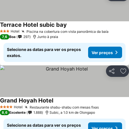
Terrace Hotel subic bay
Hotel
Piscina na cobertura com vista panorâmica da baía
3 Estrelas
7,6
Boa
297
Junto à praia
Selecione as datas para ver os preços
Ver preços
exatos.
Partilhar
Ad
Grand Hoyah Hotel
Hotel
Restaurante shabu-shabu com mesas fixas
4 Estrelas
8,6
Excelente
1.888
Subic, a 1.0 km de Olongapo
Selecione as datas para ver os preços
Ver preços