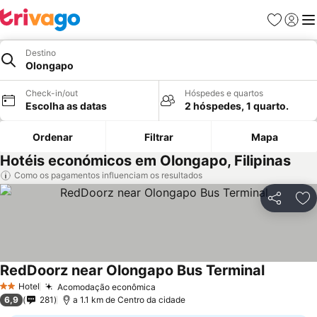
Favoritos
Iniciar
Me
Destino
Olongapo
Check-in/out
Hóspedes e quartos
Escolha as datas
2 hóspedes, 1 quarto.
Ordenar
Filtrar
Mapa
Hotéis económicos em Olongapo, Filipinas
Como os pagamentos influenciam os resultados
Partilhar
Ad
RedDoorz near Olongapo Bus Terminal
Hotel
Acomodação econômica
2 Estrelas
6,9
281
a 1.1 km de Centro da cidade