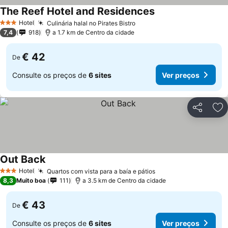
The Reef Hotel and Residences
Hotel
Culinária halal no Pirates Bistro
3 Estrelas
7,4
918
a 1.7 km de Centro da cidade
€ 42
De
Consulte os preços de
6 sites
Ver preços
Partilhar
Ad
Out Back
Hotel
Quartos com vista para a baía e pátios
3 Estrelas
8,3
Muito boa
111
a 3.5 km de Centro da cidade
€ 43
De
Consulte os preços de
6 sites
Ver preços