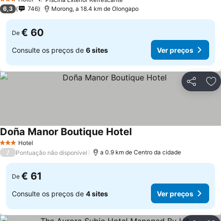
3 Estrelas
6,3
746
Morong, a 18.4 km de Olongapo
€ 60
De
Consulte os preços de
6 sites
Ver preços
Partilhar
Ad
Doña Manor Boutique Hotel
Hotel
3 Estrelas
/
a 0.9 km de Centro da cidade
Pontuação não disponível
€ 61
De
Consulte os preços de
4 sites
Ver preços