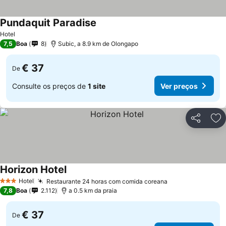
Pundaquit Paradise
Hotel
7,5
Boa
8
Subic, a 8.9 km de Olongapo
€ 37
De
Consulte os preços de
1 site
Ver preços
Partilhar
Ad
Horizon Hotel
Hotel
Restaurante 24 horas com comida coreana
3 Estrelas
7,8
Boa
2.112
a 0.5 km da praia
€ 37
De