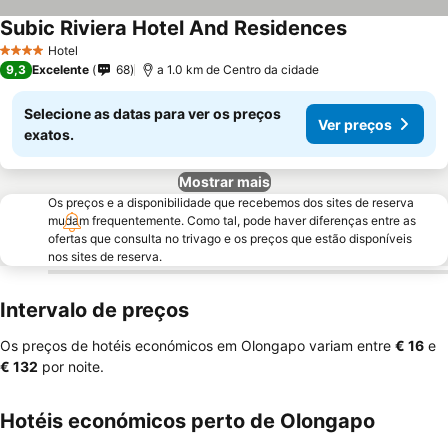
Subic Riviera Hotel And Residences
Hotel
4 Estrelas
9,3
Excelente
68
a 1.0 km de Centro da cidade
Selecione as datas para ver os preços
Ver preços
exatos.
Mostrar mais
Os preços e a disponibilidade que recebemos dos sites de reserva
mudam frequentemente. Como tal, pode haver diferenças entre as
ofertas que consulta no trivago e os preços que estão disponíveis
nos sites de reserva.
Intervalo de preços
Os preços de hotéis económicos em Olongapo variam entre
‎€ 16
e
‎€ 132
por noite.
Hotéis económicos perto de Olongapo