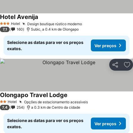
Hotel Avenija
Hotel
Design boutique rústico moderno
3 Estrelas
7,1
160
Subic, a 0.4 km de Olongapo
Selecione as datas para ver os preços
Ver preços
exatos.
Partilhar
Ad
Olongapo Travel Lodge
Hotel
Opções de estacionamento acessíveis
2 Estrelas
7,4
254
a 0.3 km de Centro da cidade
Selecione as datas para ver os preços
Ver preços
exatos.