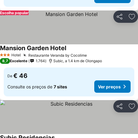
Escolha popular
Partilhar
Ad
Mansion Garden Hotel
Hotel
Restaurante Veranda by Cocolime
3 Estrelas
8,7
Excelente
1.764
Subic, a 1.4 km de Olongapo
€ 46
De
Consulte os preços de
7 sites
Ver preços
Partilhar
Ad
Subic Residencias