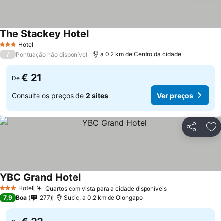
The Stackey Hotel
Hotel
3 Estrelas
/
a 0.2 km de Centro da cidade
Pontuação não disponível
€ 21
De
Consulte os preços de
2 sites
Ver preços
Partilhar
Ad
YBC Grand Hotel
Hotel
Quartos com vista para a cidade disponíveis
3 Estrelas
7,9
Boa
277
Subic, a 0.2 km de Olongapo