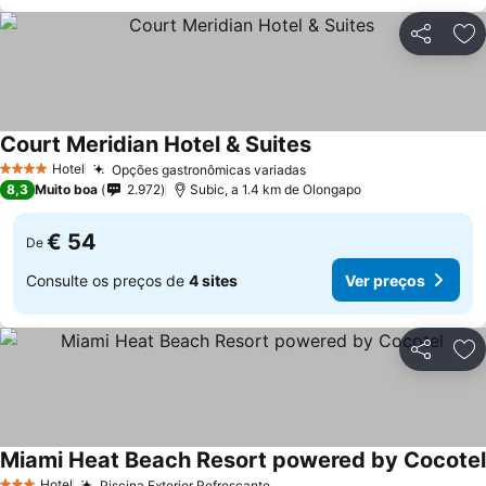
Partilhar
Ad
Court Meridian Hotel & Suites
Hotel
Opções gastronômicas variadas
4 Estrelas
8,3
Muito boa
2.972
Subic, a 1.4 km de Olongapo
€ 54
De
Consulte os preços de
4 sites
Ver preços
Partilhar
Ad
Miami Heat Beach Resort powered by Cocotel
Hotel
Piscina Exterior Refrescante