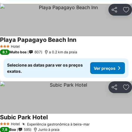
Partilhar
Ad
Playa Papagayo Beach Inn
Hotel
3 Estrelas
8,1
Muito boa
607
a 0.2 km da praia
Selecione as datas para ver os preços
Ver preços
exatos.
Partilhar
Ad
Subic Park Hotel
Hotel
Experiência gastronômica à beira-mar
3 Estrelas
7,8
Boa
595
Junto à praia