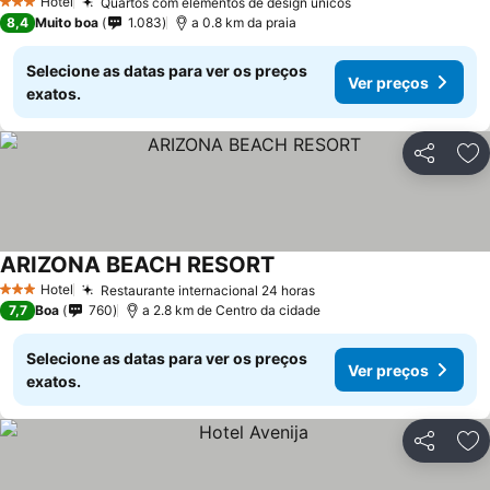
Hotel
Quartos com elementos de design únicos
3 Estrelas
8,4
Muito boa
1.083
a 0.8 km da praia
Selecione as datas para ver os preços
Ver preços
exatos.
Partilhar
Ad
ARIZONA BEACH RESORT
Hotel
Restaurante internacional 24 horas
3 Estrelas
7,7
Boa
760
a 2.8 km de Centro da cidade
Selecione as datas para ver os preços
Ver preços
exatos.
Partilhar
Ad