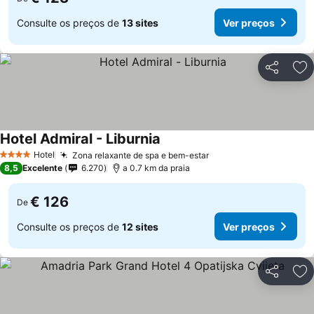
Consulte os preços de
13 sites
Ver preços
Partilhar
Ad
Hotel Admiral - Liburnia
Hotel
Zona relaxante de spa e bem-estar
4 Estrelas
8,5
Excelente
6.270
a 0.7 km da praia
€ 126
De
Consulte os preços de
12 sites
Ver preços
Partilhar
Ad