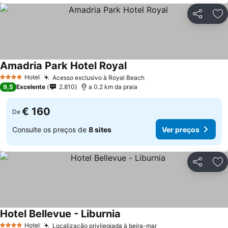
Partilhar
Ad
Amadria Park Hotel Royal
Hotel
Acesso exclusivo à Royal Beach
4 Estrelas
9,5
Excelente
2.810
a 0.2 km da praia
€ 160
De
Consulte os preços de
8 sites
Ver preços
Partilhar
Ad
Hotel Bellevue - Liburnia
Hotel
Localização privilegiada à beira-mar