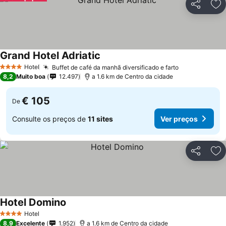
Partilhar
Ad
Grand Hotel Adriatic
Hotel
Buffet de café da manhã diversificado e farto
4 Estrelas
8,2
Muito boa
12.497
a 1.6 km de Centro da cidade
€ 105
De
Consulte os preços de
11 sites
Ver preços
Partilhar
Ad
Hotel Domino
Hotel
4 Estrelas
8,9
Excelente
1.952
a 1.6 km de Centro da cidade