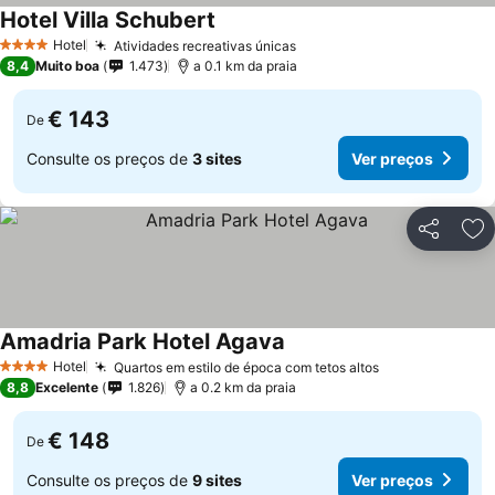
Hotel Villa Schubert
Hotel
Atividades recreativas únicas
4 Estrelas
8,4
Muito boa
1.473
a 0.1 km da praia
€ 143
De
Consulte os preços de
3 sites
Ver preços
Partilhar
Ad
Amadria Park Hotel Agava
Hotel
Quartos em estilo de época com tetos altos
4 Estrelas
8,8
Excelente
1.826
a 0.2 km da praia
€ 148
De
Consulte os preços de
9 sites
Ver preços