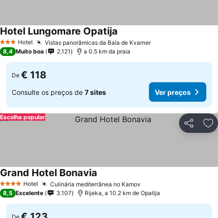
Hotel Lungomare Opatija
Hotel
Vistas panorâmicas da Baía de Kvarner
3 Estrelas
8,4
Muito boa
2.121
a 0.5 km da praia
€ 118
De
Consulte os preços de
7 sites
Ver preços
Escolha popular
Partilhar
Ad
Grand Hotel Bonavia
Hotel
Culinária mediterrânea no Kamov
4 Estrelas
8,5
Excelente
3.107
Rijeka, a 10.2 km de Opatija
€ 123
De