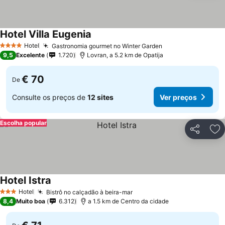
Hotel Villa Eugenia
Hotel
Gastronomia gourmet no Winter Garden
4 Estrelas
9,5
Excelente
1.720
Lovran, a 5.2 km de Opatija
€ 70
De
Consulte os preços de
12 sites
Ver preços
Escolha popular
Partilhar
Ad
Hotel Istra
Hotel
Bistrô no calçadão à beira-mar
3 Estrelas
8,4
Muito boa
6.312
a 1.5 km de Centro da cidade