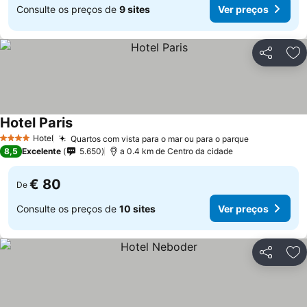
Consulte os preços de
9 sites
Ver preços
Partilhar
Ad
Hotel Paris
Hotel
Quartos com vista para o mar ou para o parque
4 Estrelas
8,5
Excelente
5.650
a 0.4 km de Centro da cidade
€ 80
De
Consulte os preços de
10 sites
Ver preços
Partilhar
Ad