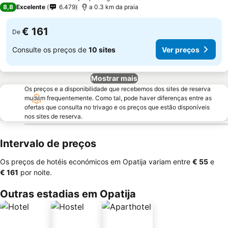
4 Estrelas
8,8
Excelente
6.479
a 0.3 km da praia
€ 161
De
Consulte os preços de
10 sites
Ver preços
Mostrar mais
Os preços e a disponibilidade que recebemos dos sites de reserva
mudam frequentemente. Como tal, pode haver diferenças entre as
ofertas que consulta no trivago e os preços que estão disponíveis
nos sites de reserva.
Intervalo de preços
Os preços de hotéis económicos em Opatija variam entre
‎€ 55
e
‎€ 161
por noite.
Outras estadias em Opatija