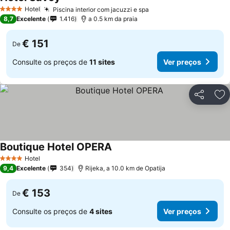
Hotel
Piscina interior com jacuzzi e spa
4 Estrelas
8,7
Excelente
1.416
a 0.5 km da praia
€ 151
De
Consulte os preços de
11 sites
Ver preços
Partilhar
Ad
Boutique Hotel OPERA
Hotel
4 Estrelas
9,4
Excelente
354
Rijeka, a 10.0 km de Opatija
€ 153
De
Consulte os preços de
4 sites
Ver preços