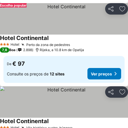
Escolha popular
Partilhar
Ad
Hotel Continental
Hotel
Perto da zona de pedestres
3 Estrelas
7,8
Boa
2.898
Rijeka, a 10.8 km de Opatija
€ 97
De
Consulte os preços de
12 sites
Ver preços
Partilhar
Ad
Hotel Continental
Hotel
Vila histórica austro-húngara