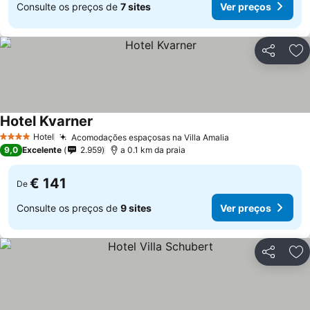
Consulte os preços de
7 sites
Ver preços
Partilhar
Ad
Hotel Kvarner
Hotel
Acomodações espaçosas na Villa Amalia
4 Estrelas
9,0
Excelente
2.959
a 0.1 km da praia
€ 141
De
Consulte os preços de
9 sites
Ver preços
Partilhar
Ad