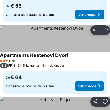
€ 55
De
Consulte os preços de
6 sites
Ver preços
Partilhar
Ad
Apartments Kestenovi Dvori
Hotel
3 Estrelas
6,9
346
Lovran, a 4.4 km de Opatija
€ 64
De
Consulte os preços de
5 sites
Ver preços
Partilhar
Ad