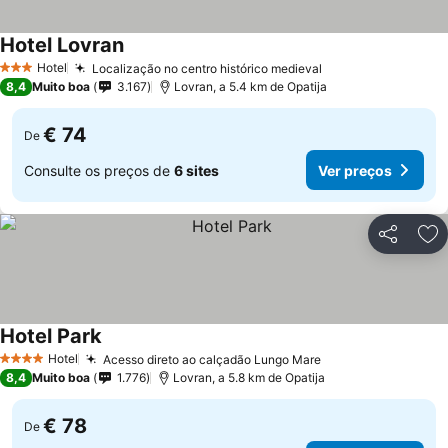
Hotel Lovran
Hotel
Localização no centro histórico medieval
3 Estrelas
8,4
Muito boa
3.167
Lovran, a 5.4 km de Opatija
€ 74
De
Consulte os preços de
6 sites
Ver preços
Partilhar
Ad
Hotel Park
Hotel
Acesso direto ao calçadão Lungo Mare
4 Estrelas
8,4
Muito boa
1.776
Lovran, a 5.8 km de Opatija
€ 78
De