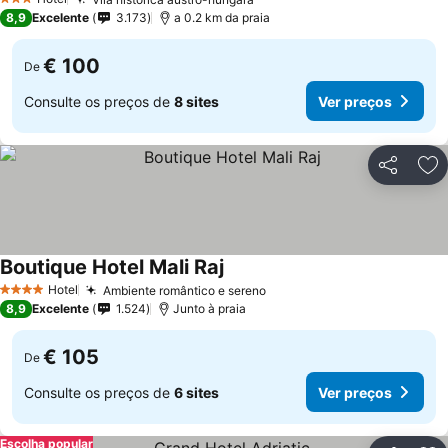
3 Estrelas
8,9
Excelente
3.173
a 0.2 km da praia
€ 100
De
Consulte os preços de
8 sites
Ver preços
Partilhar
Ad
Boutique Hotel Mali Raj
Hotel
Ambiente romântico e sereno
4 Estrelas
8,9
Excelente
1.524
Junto à praia
€ 105
De
Consulte os preços de
6 sites
Ver preços
Escolha popular