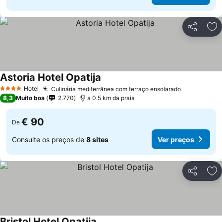
Partilhar
Ad
Astoria Hotel Opatija
Hotel
Culinária mediterrânea com terraço ensolarado
4 Estrelas
8,3
Muito boa
2.770
a 0.5 km da praia
€ 90
De
Consulte os preços de
8 sites
Ver preços
Partilhar
Ad
Bristol Hotel Opatija