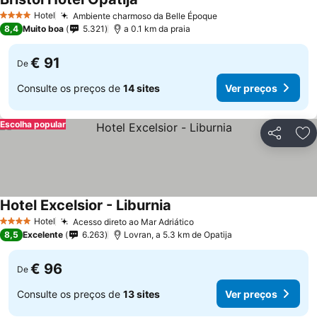
Hotel
Ambiente charmoso da Belle Époque
4 Estrelas
8,4
Muito boa
5.321
a 0.1 km da praia
€ 91
De
Consulte os preços de
14 sites
Ver preços
Escolha popular
Partilhar
Ad
Hotel Excelsior - Liburnia
Hotel
Acesso direto ao Mar Adriático
4 Estrelas
8,5
Excelente
6.263
Lovran, a 5.3 km de Opatija
€ 96
De
Consulte os preços de
13 sites
Ver preços