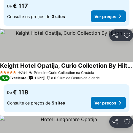
€ 117
De
Consulte os preços de
3 sites
Ver preços
Partilhar
Ad
Keight Hotel Opatija, Curio Collection By Hilton
Hotel
Primeiro Curio Collection na Croácia
5 Estrelas
9,4
Excelente
1.622
a 0.9 km de Centro da cidade
€ 118
De
Consulte os preços de
5 sites
Ver preços
Partilhar
Ad