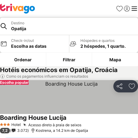
Favoritos
Iniciar
Me
Destino
Opatija
Check-in/out
Hóspedes e quartos
Escolha as datas
2 hóspedes, 1 quarto.
Ordenar
Filtrar
Mapa
Hotéis económicos em Opatija, Croácia
Como os pagamentos influenciam os resultados
Escolha popular
Partilhar
Ad
Boarding House Lucija
Hotel
Acesso direto à praia de seixos
3 Estrelas
7,2
3.072
Kostrena, a 14.2 km de Opatija