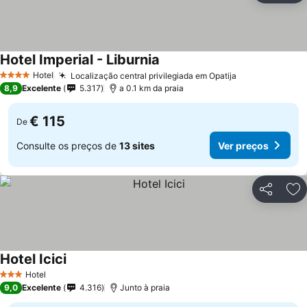
Hotel Imperial - Liburnia
Hotel
Localização central privilegiada em Opatija
4 Estrelas
8,9
Excelente
5.317
a 0.1 km da praia
€ 115
De
Consulte os preços de
13 sites
Ver preços
Partilhar
Ad
Hotel Icici
Hotel
3 Estrelas
9,0
Excelente
4.316
Junto à praia