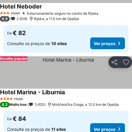
Hotel Neboder
Hotel
Estacionamento seguro no centro de Rijeka
3 Estrelas
6,9
2.509
Rijeka, a 11.0 km de Opatija
€ 82
De
Consulte os preços de
10 sites
Ver preços
Escolha popular
Partilhar
Ad
Hotel Marina - Liburnia
Hotel
4 Estrelas
8,2
Muito boa
3.620
Mošćenička Draga, a 12.0 km de Opatija
€ 84
De
Consulte os preços de
11 sites
Ver preços