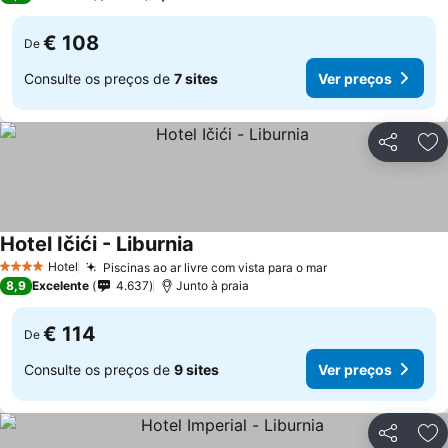
€ 108
De
Consulte os preços de
7 sites
Ver preços
Partilhar
Ad
Hotel Ičići - Liburnia
Hotel
Piscinas ao ar livre com vista para o mar
4 Estrelas
8,9
Excelente
4.637
Junto à praia
€ 114
De
Consulte os preços de
9 sites
Ver preços
Partilhar
Ad