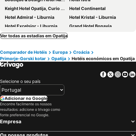
Keight Hotel Opatija, Curio Collection By Hilton
Hotel Continental
Hotel Admiral - Liburnia
Hotel Kristal - Liburnia
Hotel Excelsior - Liburnia
Grand Hotel Bonavia
Bristol Hotel Opatija
Amadria Park Grand Hotel 4 Opatijska Cvijeta
Ver todas as estadias em Opatija
Hotel Paris
Apartments Kestenovi Dvori
Comparador de Hotéis
Europa
Croácia
Hotel Neboder
Miramar
Primorje-Gorski kotar
Opatija
Hotéis económicos em Opatija
Grand Hotel Adriatic
Hotel Kvarner
Hotel Ambasador - Liburnia
Hotel Bellevue - Liburnia
Facebook
Twitter
Insta
Yo
Astoria Hotel Opatija
Hotel Lovran
Selecione o seu país
Hotel Stanger
Boarding House Lucija
Hotel Ambasador
Hotel Galeb
Adicionar no Google
Encontre facilmente os nossos
Hotel Imperial - Liburnia
Amadria Park Hotel Sveti Jakov
resultados: adicione o trivago como
Villa Amalia - Liburnia
Villa Mira
fonte preferencial no Google.
Empresa
Hotel Villa Vera
Hotel Continental
Hotel Jadran
Os nossos produtos