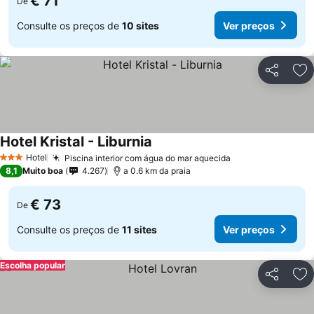
€ 71
De
Consulte os preços de
10 sites
Ver preços
Partilhar
Ad
Hotel Kristal - Liburnia
Hotel
Piscina interior com água do mar aquecida
3 Estrelas
8,1
Muito boa
4.267
a 0.6 km da praia
€ 73
De
Consulte os preços de
11 sites
Ver preços
Escolha popular
Partilhar
Ad