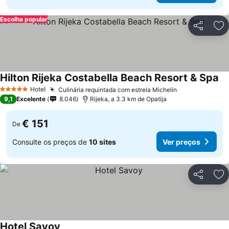
Escolha popular
Partilhar
Ad
Hilton Rijeka Costabella Beach Resort & Spa
Hotel
Culinária requintada com estrela Michelin
5 Estrelas
9,1
Excelente
8.046
Rijeka, a 3.3 km de Opatija
€ 151
De
Consulte os preços de
10 sites
Ver preços
Partilhar
Ad
Hotel Savoy