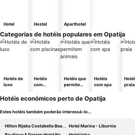
Hotel
Hostel
Aparthotel
Categorias de hotéis populares em Opatija
Hotéis de
Hotéis
Hotéis que
Hotéis
Hotéi
luxo
com
permitem
com spa
praia
piscinas
animais
Hotéis económicos perto de Opatija
Estes hotéis também poderão interessá-lo...
Hilton Rijeka Costabella Beach Resort & Spa
Hotel Marina - Liburnia
Boutique & Design Hotel Navis
Hotel Istra