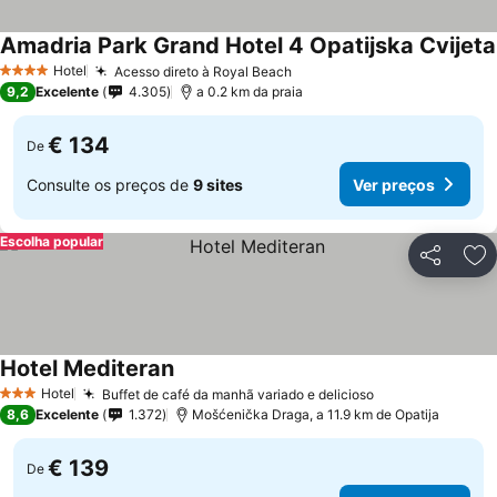
Amadria Park Grand Hotel 4 Opatijska Cvijeta
Hotel
Acesso direto à Royal Beach
4 Estrelas
9,2
Excelente
4.305
a 0.2 km da praia
€ 134
De
Consulte os preços de
9 sites
Ver preços
Escolha popular
Partilhar
Ad
Hotel Mediteran
Hotel
Buffet de café da manhã variado e delicioso
3 Estrelas
8,6
Excelente
1.372
Mošćenička Draga, a 11.9 km de Opatija
€ 139
De