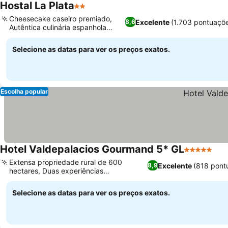
Hostal La Plata
2 Estrelas
Ver preços
Cheesecake caseiro premiado,
Excelente
(1.703 pontuaçõ
8,6
Autêntica culinária espanhola
Ver preços
caseira
Selecione as datas para ver os preços exatos.
Escolha popular
Hotel Valdepalacios Gourmand 5* GL
5 Estrelas
Ver
Extensa propriedade rural de 600
Excelente
(818 pont
8,9
hectares, Duas experiências
Ver preços
gastronômicas distintas
Selecione as datas para ver os preços exatos.