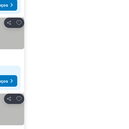
eços
Adicionar aos favoritos
Partilhar
eços
Adicionar aos favoritos
Partilhar