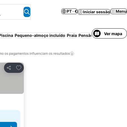
PT · €
Menu
Iniciar sessão
.
Ver mapa
Piscina
Pequeno-almoço incluído
Praia
Pensão completa
Ar con
o os pagamentos influenciam os resultados
Adicionar aos favoritos
Partilhar