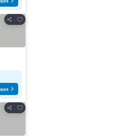
eços
Adicionar aos favoritos
Partilhar
eços
Adicionar aos favoritos
Partilhar