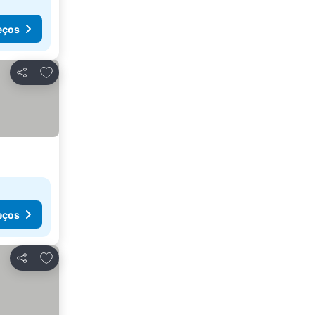
eços
Adicionar aos favoritos
Partilhar
eços
Adicionar aos favoritos
Partilhar