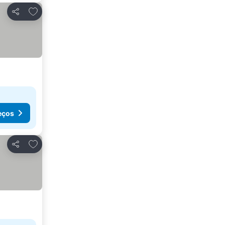
Adicionar aos favoritos
Partilhar
eços
Adicionar aos favoritos
Partilhar