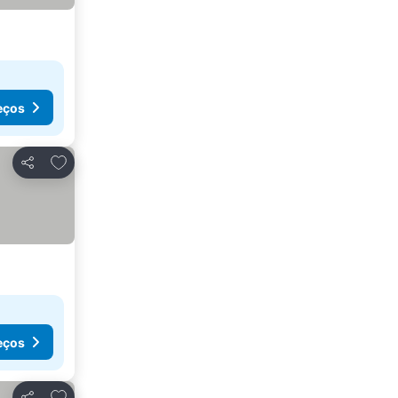
eços
Adicionar aos favoritos
Partilhar
eços
Adicionar aos favoritos