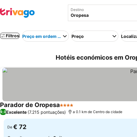
Destino
Filtros
Preço em ordem crescente
Preço
Localiz
Hotéis económicos em Oro
Parador de Oropesa
4 Estrelas
Ver preços
Excelente
(7.215 pontuações)
9,0
a 0.1 km de Centro da cidade
€ 72
De