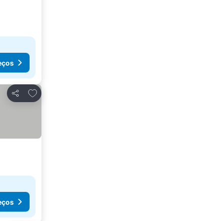
eços
Adicionar aos favoritos
Partilhar
eços