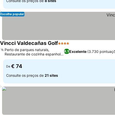
Consulte os preços de
8 sites
Escolha popular
Vincci Valdecañas Golf
4 Estrelas
Ver preços
Perto de parques naturais,
Excelente
(3.730 pontuaç
8,5
Restaurante de cozinha espanhola
Ver preços
gourmet
€ 74
De
Consulte os preços de
21 sites