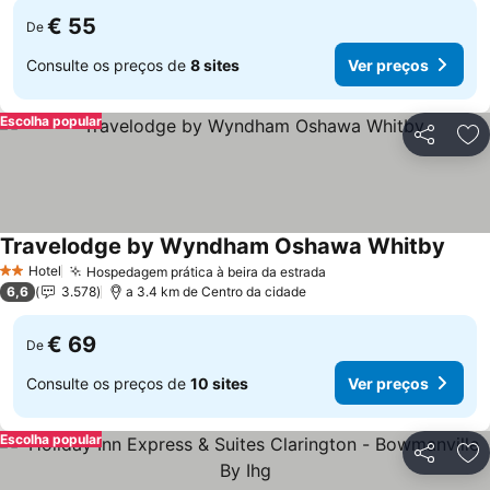
€ 55
De
Consulte os preços de
8 sites
Ver preços
Escolha popular
Partilhar
Ad
Travelodge by Wyndham Oshawa Whitby
Hotel
Hospedagem prática à beira da estrada
2 Estrelas
6,6
3.578
a 3.4 km de Centro da cidade
€ 69
De
Consulte os preços de
10 sites
Ver preços
Escolha popular
Partilhar
Ad