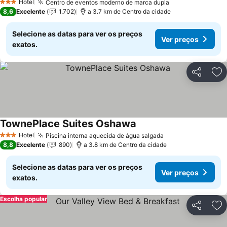
Hotel
Centro de eventos moderno de marca dupla
3 Estrelas
8,6
Excelente
1.702
a 3.7 km de Centro da cidade
Selecione as datas para ver os preços
Ver preços
exatos.
Partilhar
Ad
TownePlace Suites Oshawa
Hotel
Piscina interna aquecida de água salgada
3 Estrelas
8,8
Excelente
890
a 3.8 km de Centro da cidade
Selecione as datas para ver os preços
Ver preços
exatos.
Escolha popular
Partilhar
Ad