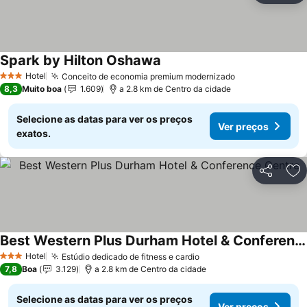
Spark by Hilton Oshawa
Hotel
Conceito de economia premium modernizado
3 Estrelas
8,3
Muito boa
1.609
a 2.8 km de Centro da cidade
Selecione as datas para ver os preços
Ver preços
exatos.
Partilhar
Ad
Best Western Plus Durham Hotel & Conference Centre
Hotel
Estúdio dedicado de fitness e cardio
3 Estrelas
7,8
Boa
3.129
a 2.8 km de Centro da cidade
Selecione as datas para ver os preços
Ver preços