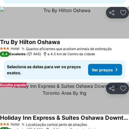
Partilhar
Ad
Tru By Hilton Oshawa
Hotel
Quartos eficientes que aceitam animais de estimação
3 Estrelas
9,4
Excelente
645
a 4.3 km de Centro da cidade
Selecione as datas para ver os preços
Ver preços
exatos.
Escolha popular
Partilhar
Ad
Holiday Inn Express & Suites Oshawa Downtown - Toronto Area By Ihg
Hotel
Localização central perto de atrações
3 Estrelas