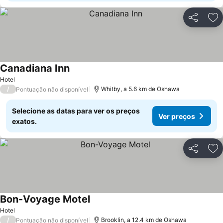
Partilhar
Ad
Canadiana Inn
Hotel
/
Whitby, a 5.6 km de Oshawa
Pontuação não disponível
Selecione as datas para ver os preços
Ver preços
exatos.
Partilhar
Ad
Bon-Voyage Motel
Hotel
/
Brooklin, a 12.4 km de Oshawa
Pontuação não disponível