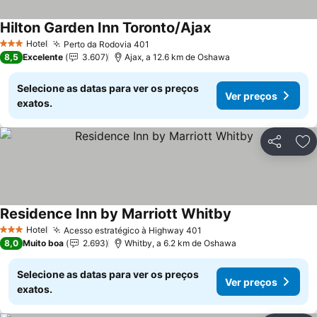
Hilton Garden Inn Toronto/Ajax
Hotel
Perto da Rodovia 401
3 Estrelas
8,5
Excelente
3.607
Ajax, a 12.6 km de Oshawa
Selecione as datas para ver os preços
Ver preços
exatos.
Partilhar
Ad
Residence Inn by Marriott Whitby
Hotel
Acesso estratégico à Highway 401
3 Estrelas
8,0
Muito boa
2.693
Whitby, a 6.2 km de Oshawa
Selecione as datas para ver os preços
Ver preços
exatos.