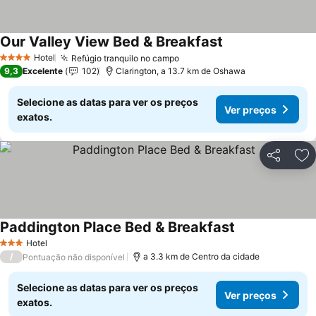
Our Valley View Bed & Breakfast
Hotel
Refúgio tranquilo no campo
4 Estrelas
9,3
Excelente
102
Clarington, a 13.7 km de Oshawa
Selecione as datas para ver os preços
Ver preços
exatos.
Partilhar
Ad
Paddington Place Bed & Breakfast
Hotel
3 Estrelas
/
a 3.3 km de Centro da cidade
Pontuação não disponível
Selecione as datas para ver os preços
Ver preços
exatos.