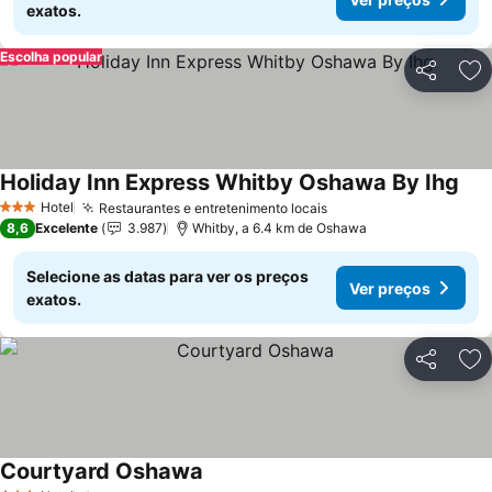
exatos.
Escolha popular
Partilhar
Ad
Holiday Inn Express Whitby Oshawa By Ihg
Hotel
Restaurantes e entretenimento locais
3 Estrelas
8,6
Excelente
3.987
Whitby, a 6.4 km de Oshawa
Selecione as datas para ver os preços
Ver preços
exatos.
Partilhar
Ad
Courtyard Oshawa