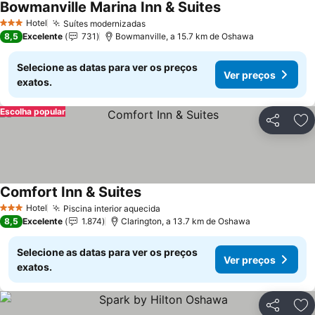
Bowmanville Marina Inn & Suites
Hotel
Suítes modernizadas
3 Estrelas
8,5
Excelente
731
Bowmanville, a 15.7 km de Oshawa
Selecione as datas para ver os preços
Ver preços
exatos.
Escolha popular
Partilhar
Ad
Comfort Inn & Suites
Hotel
Piscina interior aquecida
3 Estrelas
8,5
Excelente
1.874
Clarington, a 13.7 km de Oshawa
Selecione as datas para ver os preços
Ver preços
exatos.
Partilhar
Ad