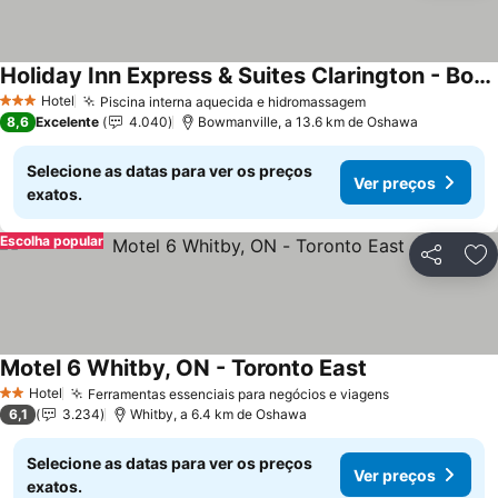
Holiday Inn Express & Suites Clarington - Bowmanville By Ihg
Hotel
Piscina interna aquecida e hidromassagem
3 Estrelas
8,6
Excelente
4.040
Bowmanville, a 13.6 km de Oshawa
Selecione as datas para ver os preços
Ver preços
exatos.
Escolha popular
Partilhar
Ad
Motel 6 Whitby, ON - Toronto East
Hotel
Ferramentas essenciais para negócios e viagens
2 Estrelas
6,1
3.234
Whitby, a 6.4 km de Oshawa
Selecione as datas para ver os preços
Ver preços
exatos.