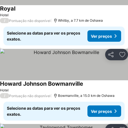
Royal
Hotel
/
Whitby, a 7.7 km de Oshawa
Pontuação não disponível
Selecione as datas para ver os preços
Ver preços
exatos.
Partilhar
Ad
Howard Johnson Bowmanville
Hotel
/
Bowmanville, a 15.0 km de Oshawa
Pontuação não disponível
Selecione as datas para ver os preços
Ver preços
exatos.