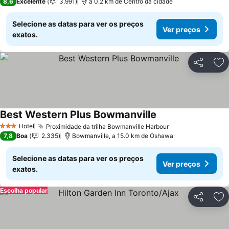
8,6
Excelente
3.991
a 0.2 km de Centro da cidade
Selecione as datas para ver os preços
Ver preços
exatos.
Partilhar
Ad
Best Western Plus Bowmanville
Hotel
Proximidade da trilha Bowmanville Harbour
3 Estrelas
7,8
Boa
2.335
Bowmanville, a 15.0 km de Oshawa
Selecione as datas para ver os preços
Ver preços
exatos.
Escolha popular
Partilhar
Ad