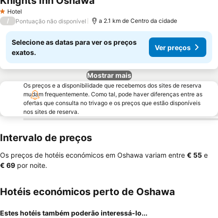
Knights Inn Oshawa
Hotel
1 Estrelas
/
a 2.1 km de Centro da cidade
Pontuação não disponível
Selecione as datas para ver os preços
Ver preços
exatos.
Mostrar mais
Os preços e a disponibilidade que recebemos dos sites de reserva
mudam frequentemente. Como tal, pode haver diferenças entre as
ofertas que consulta no trivago e os preços que estão disponíveis
nos sites de reserva.
Intervalo de preços
Os preços de hotéis económicos em Oshawa variam entre
‎€ 55
e
‎€ 69
por noite.
Hotéis económicos perto de Oshawa
Estes hotéis também poderão interessá-lo...