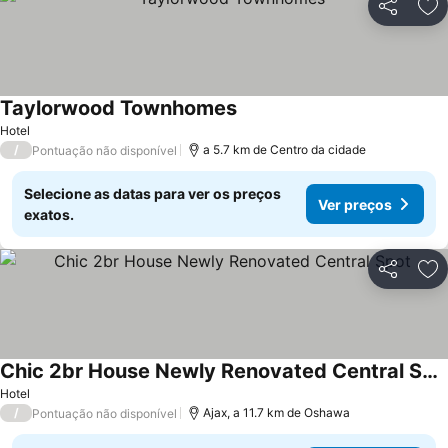
Partilhar
Ad
Taylorwood Townhomes
Hotel
/
a 5.7 km de Centro da cidade
Pontuação não disponível
Selecione as datas para ver os preços
Ver preços
exatos.
Partilhar
Ad
Chic 2br House Newly Renovated Central Spot
Hotel
/
Ajax, a 11.7 km de Oshawa
Pontuação não disponível