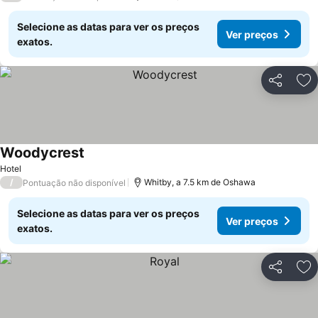
Selecione as datas para ver os preços
Ver preços
exatos.
Partilhar
Ad
Woodycrest
Hotel
/
Whitby, a 7.5 km de Oshawa
Pontuação não disponível
Selecione as datas para ver os preços
Ver preços
exatos.
Partilhar
Ad