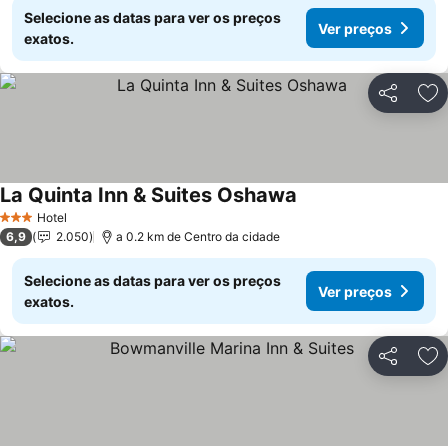
Selecione as datas para ver os preços
Ver preços
exatos.
Partilhar
Ad
La Quinta Inn & Suites Oshawa
Hotel
3 Estrelas
6,9
2.050
a 0.2 km de Centro da cidade
Selecione as datas para ver os preços
Ver preços
exatos.
Partilhar
Ad