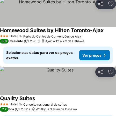
Partilhar
Ad
Homewood Suites by Hilton Toronto-Ajax
Hotel
Perto do Centro de Convenções de Ajax
3 Estrelas
8,6
Excelente
2.905
Ajax, a 12.4 km de Oshawa
Selecione as datas para ver os preços
Ver preços
exatos.
Partilhar
Ad
Quality Suites
Hotel
Conceito residencial de suítes
3 Estrelas
7,7
Boa
2.821
Whitby, a 3.8 km de Oshawa