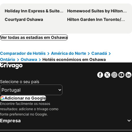
Holiday Inn Express & Suites Oshawa Downtown - Toronto Area By Ihg
Homewood Suites by Hilton Toronto-Ajax
Courtyard Oshawa
Hilton Garden Inn Toronto/Ajax
Ver todas as estadias em Oshawa
Comparador de Hotéis
América do Norte
Canadá
Ontário
Oshawa
Hotéis económicos em Oshawa
Facebook
Twitter
Insta
Yo
Selecione o seu país
Adicionar no Google
Encontre facilmente os nossos
resultados: adicione o trivago como
fonte preferencial no Google.
Empresa