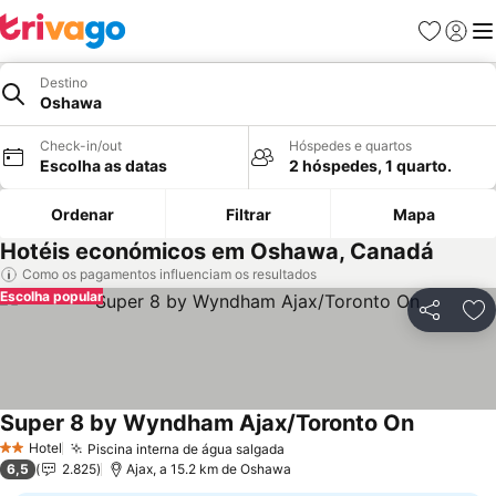
Favoritos
Iniciar
Me
Destino
Oshawa
Check-in/out
Hóspedes e quartos
Escolha as datas
2 hóspedes, 1 quarto.
Ordenar
Filtrar
Mapa
Hotéis económicos em Oshawa, Canadá
Como os pagamentos influenciam os resultados
Escolha popular
Partilhar
Ad
Super 8 by Wyndham Ajax/Toronto On
Hotel
Piscina interna de água salgada
2 Estrelas
6,5
2.825
Ajax, a 15.2 km de Oshawa