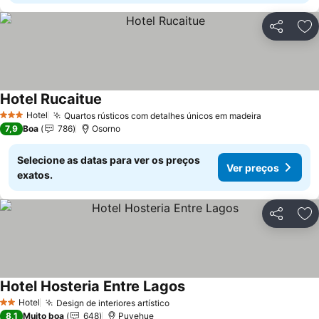
Partilhar
Ad
Hotel Rucaitue
Ver preços
Hotel
Quartos rústicos com detalhes únicos em madeira
Ver preços
3 Estrelas
7,9
Boa
786
Osorno
Selecione as datas para ver os preços
Ver preços
exatos.
Partilhar
Ad
Hotel Hosteria Entre Lagos
Ver preços
Hotel
Design de interiores artístico
Ver preços
2 Estrelas
8,1
Muito boa
648
Puyehue