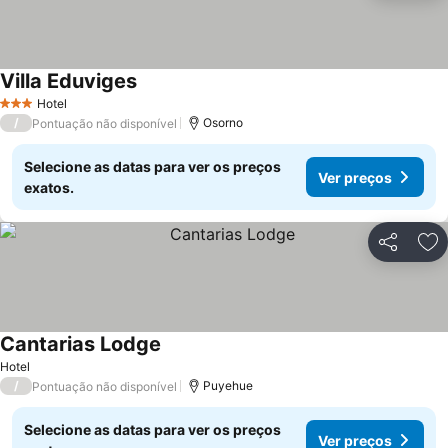
Villa Eduviges
Ver preços
Hotel
3 Estrelas
/
Osorno
Pontuação não disponível
Selecione as datas para ver os preços
Ver preços
exatos.
Partilhar
Ad
Cantarias Lodge
Ver preços
Hotel
/
Puyehue
Pontuação não disponível
Selecione as datas para ver os preços
Ver preços