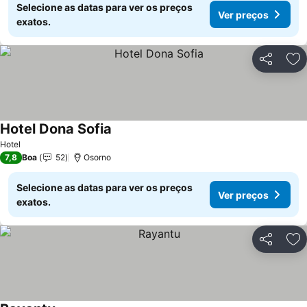
Selecione as datas para ver os preços
Ver preços
exatos.
Partilhar
Ad
Hotel Dona Sofia
Ver preços
Hotel
7,8
Boa
52
Osorno
Selecione as datas para ver os preços
Ver preços
exatos.
Partilhar
Ad