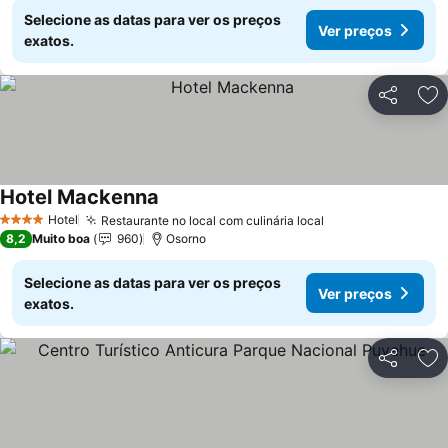
Selecione as datas para ver os preços
Ver preços
exatos.
Partilhar
Ad
Hotel Mackenna
Ver preços
Hotel
Restaurante no local com culinária local
Ver preços
4 Estrelas
8,2
Muito boa
960
Osorno
Selecione as datas para ver os preços
Ver preços
exatos.
Partilhar
Ad