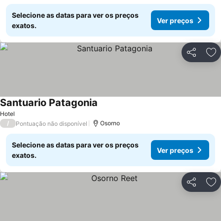
Selecione as datas para ver os preços
Ver preços
exatos.
Partilhar
Ad
Santuario Patagonia
Ver preços
Hotel
/
Osorno
Pontuação não disponível
Selecione as datas para ver os preços
Ver preços
exatos.
Partilhar
Ad