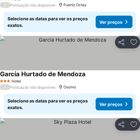
3 Estrelas
/
Puerto Octay
Pontuação não disponível
Selecione as datas para ver os preços
Ver preços
exatos.
Partilhar
Ad
García Hurtado de Mendoza
Ver preços
Hotel
3 Estrelas
/
Osorno
Pontuação não disponível
Selecione as datas para ver os preços
Ver preços
exatos.
Partilhar
Ad