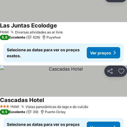
Las Juntas Ecolodge
Ver preços
Hotel
Diversas atividades ao ar livre
Ver preços
8,9
Excelente
629
Puyehue
Selecione as datas para ver os preços
Ver preços
exatos.
Partilhar
Ad
Cascadas Hotel
Ver preços
Hotel
Vistas panorâmicas do lago e do vulcão
Ver preços
3 Estrelas
9,5
Excelente
39
Puerto Octay
Selecione as datas para ver os preços