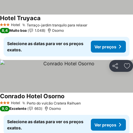
Hotel Truyaca
Ver preços
Hotel
Terraço-jardim tranquilo para relaxar
Ver preços
3 Estrelas
8,4
Muito boa
1.048
Osorno
Selecione as datas para ver os preços
Ver preços
exatos.
Partilhar
Ad
Conrado Hotel Osorno
Ver preços
Hotel
Perto do vulcão Cratera Raihuen
Ver preços
3 Estrelas
9,0
Excelente
663
Osorno
Selecione as datas para ver os preços
Ver preços
exatos.