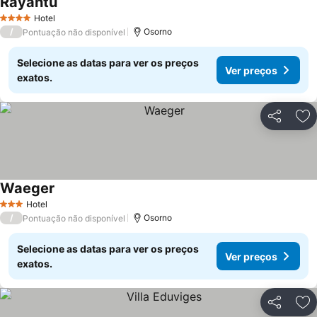
Rayantu
Ver preços
Hotel
4 Estrelas
/
Osorno
Pontuação não disponível
Selecione as datas para ver os preços
Ver preços
exatos.
Partilhar
Ad
Waeger
Ver preços
Hotel
3 Estrelas
/
Osorno
Pontuação não disponível
Selecione as datas para ver os preços
Ver preços
exatos.
Partilhar
Ad