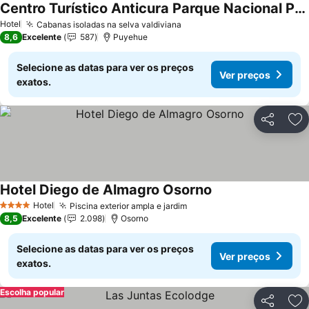
Centro Turístico Anticura Parque Nacional Puyehue
Ver preços
Hotel
Cabanas isoladas na selva valdiviana
Ver preços
8,6
Excelente
587
Puyehue
Selecione as datas para ver os preços
Ver preços
exatos.
Partilhar
Ad
Hotel Diego de Almagro Osorno
Ver preços
Hotel
Piscina exterior ampla e jardim
Ver preços
4 Estrelas
8,5
Excelente
2.098
Osorno
Selecione as datas para ver os preços
Ver preços
exatos.
Escolha popular
Partilhar
Ad