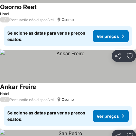
Osorno Reet
Ver preços
Hotel
/
Osorno
Pontuação não disponível
Selecione as datas para ver os preços
Ver preços
exatos.
Partilhar
Ad
Ankar Freire
Ver preços
Hotel
/
Osorno
Pontuação não disponível
Selecione as datas para ver os preços
Ver preços
exatos.