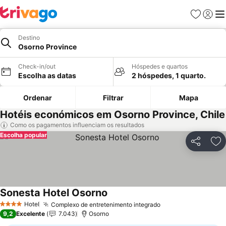
Favoritos
Iniciar
Me
Destino
Osorno Province
Check-in/out
Hóspedes e quartos
Escolha as datas
2 hóspedes, 1 quarto.
Ordenar
Filtrar
Mapa
Hotéis económicos em Osorno Province, Chile
Como os pagamentos influenciam os resultados
Escolha popular
Partilhar
Ad
Sonesta Hotel Osorno
Ver preços
Hotel
Complexo de entretenimento integrado
Ver preços
4 Estrelas
9,2
Excelente
7.043
Osorno