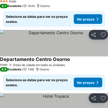
Hotel
3 Estrelas
8,7
Excelente
404
Osorno
Selecione as datas para ver os preços
Ver preços
exatos.
Partilhar
Ad
Departamento Centro Osorno
Ver preços
Hotel
Vistas da cidade em todas as unidades
Ver preços
8,9
Excelente
146
Osorno
Selecione as datas para ver os preços
Ver preços
exatos.
Partilhar
Ad