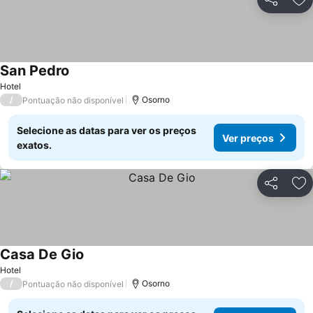
Partilhar
Ad
San Pedro
Ver preços
Hotel
/
Osorno
Pontuação não disponível
Selecione as datas para ver os preços
Ver preços
exatos.
Partilhar
Ad
Casa De Gio
Ver preços
Hotel
/
Osorno
Pontuação não disponível