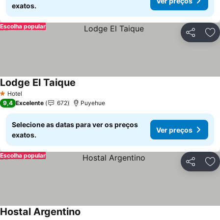
Ver preços
exatos.
Escolha popular
Partilhar
Ad
Lodge El Taique
Ver preços
Hotel
1 Estrelas
9,4
Excelente
672
Puyehue
Selecione as datas para ver os preços
Ver preços
exatos.
Escolha popular
Partilhar
Ad
Hostal Argentino
Ver preços