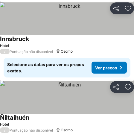
Partilhar
Ad
Innsbruck
Ver preços
Hotel
/
Osorno
Pontuação não disponível
Selecione as datas para ver os preços
Ver preços
exatos.
Partilhar
Ad
Ñiltaihuén
Ver preços
Hotel
/
Osorno
Pontuação não disponível