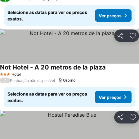
Selecione as datas para ver os preços
Ver preços
exatos.
Partilhar
Ad
Not Hotel - A 20 metros de la plaza
Ver preços
Hotel
3 Estrelas
/
Osorno
Pontuação não disponível
Selecione as datas para ver os preços
Ver preços
exatos.
Partilhar
Ad