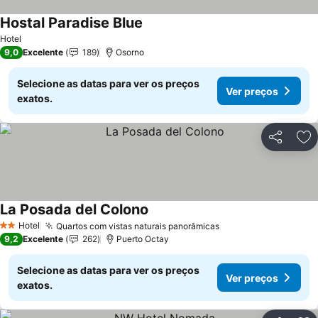
Hostal Paradise Blue
Ver preços
Hotel
9,0
Excelente
189
Osorno
Selecione as datas para ver os preços
Ver preços
exatos.
Partilhar
Ad
La Posada del Colono
Ver preços
Hotel
Quartos com vistas naturais panorâmicas
Ver preços
2 Estrelas
9,2
Excelente
262
Puerto Octay
Selecione as datas para ver os preços
Ver preços
exatos.