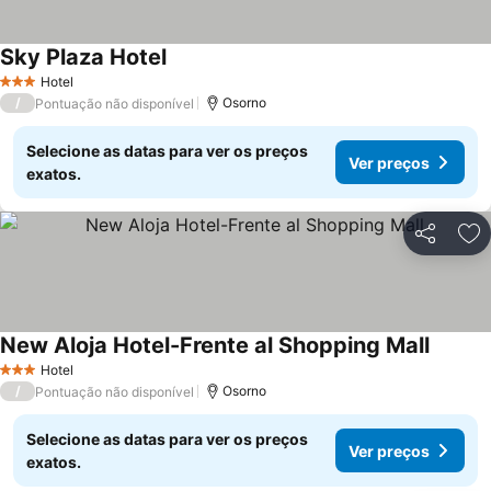
Sky Plaza Hotel
Ver preços
Hotel
3 Estrelas
/
Osorno
Pontuação não disponível
Selecione as datas para ver os preços
Ver preços
exatos.
Partilhar
Ad
New Aloja Hotel-Frente al Shopping Mall
Ver pr
Hotel
3 Estrelas
/
Osorno
Pontuação não disponível
Selecione as datas para ver os preços
Ver preços
exatos.