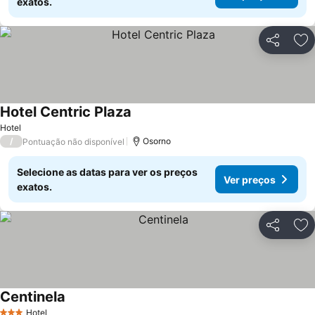
exatos.
Partilhar
Ad
Hotel Centric Plaza
Ver preços
Hotel
/
Osorno
Pontuação não disponível
Selecione as datas para ver os preços
Ver preços
exatos.
Partilhar
Ad
Centinela
Ver preços
Hotel