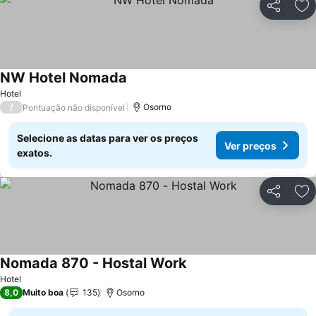
Partilhar
Ad
NW Hotel Nomada
Ver preços
Hotel
/
Osorno
Pontuação não disponível
Selecione as datas para ver os preços
Ver preços
exatos.
Partilhar
Ad
Nomada 870 - Hostal Work
Ver preços
Hotel
8,0
Muito boa
135
Osorno