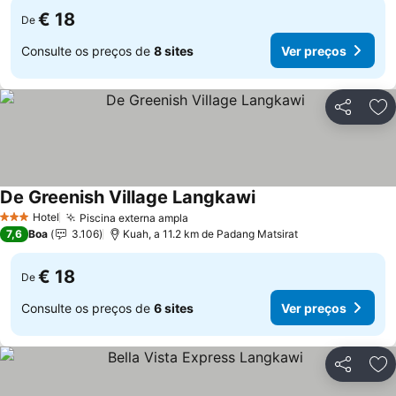
€ 18
De
Consulte os preços de
8 sites
Ver preços
Partilhar
Ad
De Greenish Village Langkawi
Hotel
Piscina externa ampla
3 Estrelas
7,6
Boa
3.106
Kuah, a 11.2 km de Padang Matsirat
€ 18
De
Consulte os preços de
6 sites
Ver preços
Partilhar
Ad