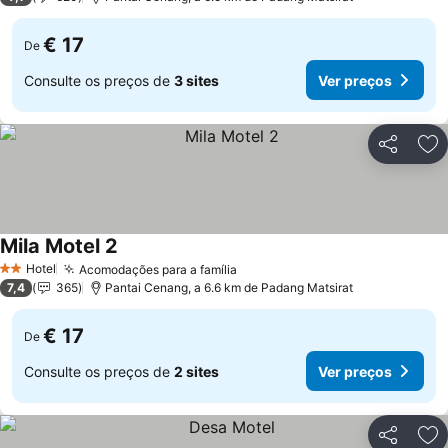
€ 17
De
Consulte os preços de
3 sites
Ver preços
Partilhar
Ad
Mila Motel 2
Hotel
Acomodações para a família
2 Estrelas
7,4
365
Pantai Cenang, a 6.6 km de Padang Matsirat
€ 17
De
Consulte os preços de
2 sites
Ver preços
Partilhar
Ad