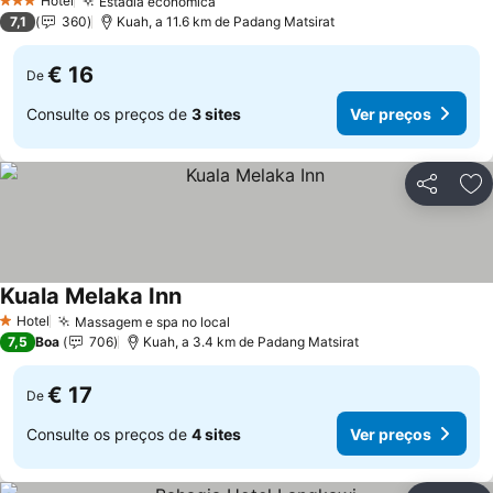
Hotel
Estadia econômica
3 Estrelas
7,1
360
Kuah, a 11.6 km de Padang Matsirat
€ 16
De
Consulte os preços de
3 sites
Ver preços
Partilhar
Ad
Kuala Melaka Inn
Hotel
Massagem e spa no local
1 Estrelas
7,5
Boa
706
Kuah, a 3.4 km de Padang Matsirat
€ 17
De
Consulte os preços de
4 sites
Ver preços