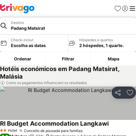
Favoritos
Iniciar
Me
Destino
Padang Matsirat
Check-in/out
Hóspedes e quartos
Escolha as datas
2 hóspedes, 1 quarto.
Ordenar
Filtrar
Mapa
Hotéis económicos em Padang Matsirat,
Malásia
Como os pagamentos influenciam os resultados
Partilhar
Ad
Rl Budget Accommodation Langkawi
Hotel
Conceito de pousada para famílias
2 Estrelas