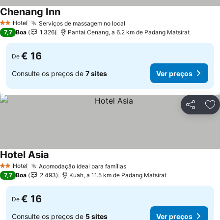
Chenang Inn
Hotel
Serviços de massagem no local
2 Estrelas
7,7
Boa
1.326
Pantai Cenang, a 6.2 km de Padang Matsirat
€ 16
De
Consulte os preços de
7 sites
Ver preços
Partilhar
Ad
Hotel Asia
Hotel
Acomodação ideal para famílias
2 Estrelas
7,7
Boa
2.493
Kuah, a 11.5 km de Padang Matsirat
€ 16
De
Consulte os preços de
5 sites
Ver preços