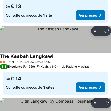
€ 13
De
Consulte os preços de
1 site
Ver preços
Partilhar
Ad
The Kasbah Langkawi
Hotel
Música ao vivo à noite
2 Estrelas
8,8
Excelente
659
Kuah, a 6.0 km de Padang Matsirat
€ 14
De
Consulte os preços de
3 sites
Ver preços
Partilhar
Ad