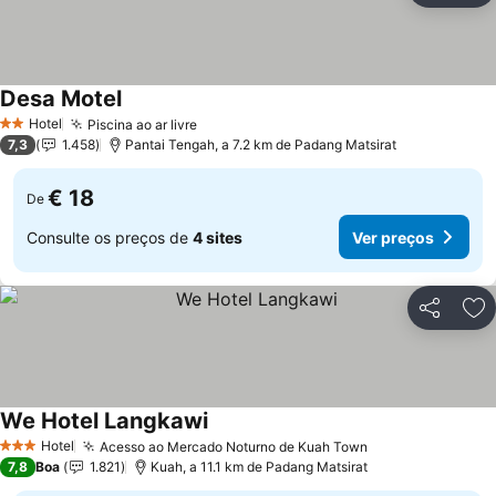
Desa Motel
Hotel
Piscina ao ar livre
2 Estrelas
7,3
1.458
Pantai Tengah, a 7.2 km de Padang Matsirat
€ 18
De
Consulte os preços de
4 sites
Ver preços
Partilhar
Ad
We Hotel Langkawi
Hotel
Acesso ao Mercado Noturno de Kuah Town
3 Estrelas
7,8
Boa
1.821
Kuah, a 11.1 km de Padang Matsirat