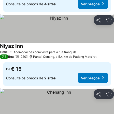
Consulte os preços de
4 sites
Ver preços
Partilhar
Ad
Niyaz Inn
Hotel
Acomodações com vista para a rua tranquila
7,7
Boa
220
Pantai Cenang, a 5.4 km de Padang Matsirat
€ 15
De
Consulte os preços de
2 sites
Ver preços
Partilhar
Ad