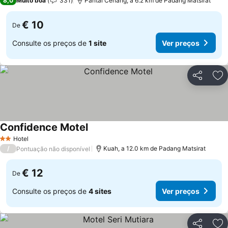
8,0
Muito boa
331
Pantai Cenang, a 6.2 km de Padang Matsirat
€ 10
De
Consulte os preços de
1 site
Ver preços
Partilhar
Ad
Confidence Motel
Hotel
2 Estrelas
/
Kuah, a 12.0 km de Padang Matsirat
Pontuação não disponível
€ 12
De
Consulte os preços de
4 sites
Ver preços