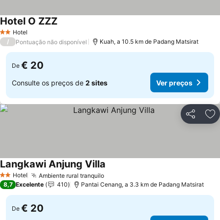
Hotel O ZZZ
Hotel
2 Estrelas
/
Kuah, a 10.5 km de Padang Matsirat
Pontuação não disponível
€ 20
De
Consulte os preços de
2 sites
Ver preços
Partilhar
Ad
Langkawi Anjung Villa
Hotel
Ambiente rural tranquilo
2 Estrelas
8,7
Excelente
410
Pantai Cenang, a 3.3 km de Padang Matsirat
€ 20
De