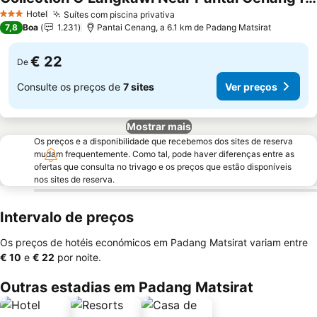
Hotel
Suítes com piscina privativa
3 Estrelas
7,8
Boa
1.231
Pantai Cenang, a 6.1 km de Padang Matsirat
€ 22
De
Consulte os preços de
7 sites
Ver preços
Mostrar mais
Os preços e a disponibilidade que recebemos dos sites de reserva
mudam frequentemente. Como tal, pode haver diferenças entre as
ofertas que consulta no trivago e os preços que estão disponíveis
nos sites de reserva.
Intervalo de preços
Os preços de hotéis económicos em Padang Matsirat variam entre
‎€ 10
e
‎€ 22
por noite.
Outras estadias em Padang Matsirat