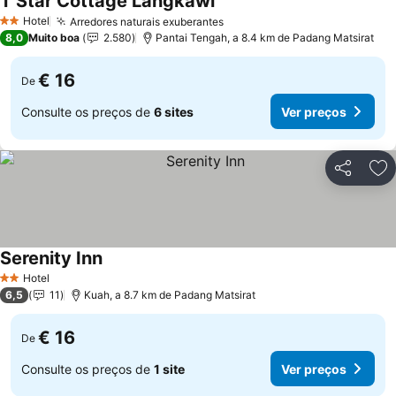
T Star Cottage Langkawi
Hotel
Arredores naturais exuberantes
2 Estrelas
8,0
Muito boa
2.580
Pantai Tengah, a 8.4 km de Padang Matsirat
€ 16
De
Consulte os preços de
6 sites
Ver preços
Partilhar
Ad
Serenity Inn
Hotel
2 Estrelas
6,5
11
Kuah, a 8.7 km de Padang Matsirat
€ 16
De
Consulte os preços de
1 site
Ver preços