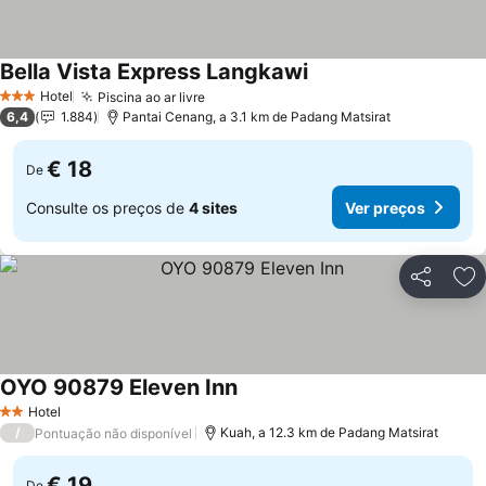
Bella Vista Express Langkawi
Hotel
Piscina ao ar livre
3 Estrelas
6,4
1.884
Pantai Cenang, a 3.1 km de Padang Matsirat
€ 18
De
Consulte os preços de
4 sites
Ver preços
Partilhar
Ad
OYO 90879 Eleven Inn
Hotel
2 Estrelas
/
Kuah, a 12.3 km de Padang Matsirat
Pontuação não disponível
€ 19
De