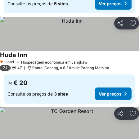
Consulte os preços de
5 sites
Ver preços
Partilhar
Ad
Huda Inn
Hotel
Hospedagem econômica em Langkawi
1 Estrelas
7,1
471
Pantai Cenang, a 6.2 km de Padang Matsirat
€ 20
De
Consulte os preços de
3 sites
Ver preços
Partilhar
Ad