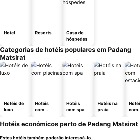
Hotel
Resorts
Casa de
hóspedes
Categorias de hotéis populares em Padang
Matsirat
Hotéis de
Hotéis
Hotéis
Hotéis na
Hoté
luxo
com
com spa
praia
com
piscinas
esta
ment
Hotéis económicos perto de Padang Matsirat
Estes hotéis também poderão interessá-lo...