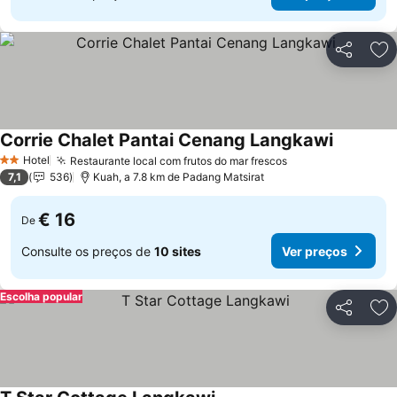
Partilhar
Ad
Corrie Chalet Pantai Cenang Langkawi
Hotel
Restaurante local com frutos do mar frescos
2 Estrelas
7,1
536
Kuah, a 7.8 km de Padang Matsirat
€ 16
De
Consulte os preços de
10 sites
Ver preços
Escolha popular
Partilhar
Ad