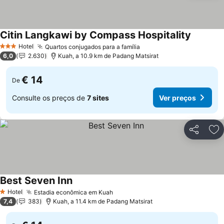
Citin Langkawi by Compass Hospitality
Hotel
Quartos conjugados para a família
3 Estrelas
6,0
2.630
Kuah, a 10.9 km de Padang Matsirat
€ 14
De
Consulte os preços de
7 sites
Ver preços
Partilhar
Ad
Best Seven Inn
Hotel
Estadia econômica em Kuah
1 Estrelas
7,4
383
Kuah, a 11.4 km de Padang Matsirat