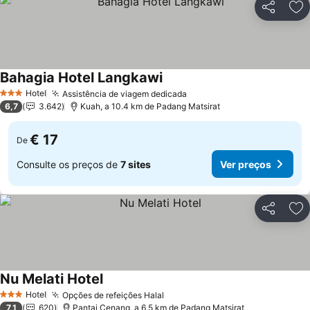
Partilhar
Ad
Bahagia Hotel Langkawi
Hotel
Assistência de viagem dedicada
3 Estrelas
6,7
3.642
Kuah, a 10.4 km de Padang Matsirat
€ 17
De
Consulte os preços de
7 sites
Ver preços
Partilhar
Ad
Nu Melati Hotel
Hotel
Opções de refeições Halal
3 Estrelas
7,1
620
Pantai Cenang, a 6.5 km de Padang Matsirat