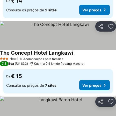
€ 14
De
Consulte os preços de
2 sites
Ver preços
Partilhar
Ad
The Concept Hotel Langkawi
Hotel
Acomodações para famílias
3 Estrelas
7,8
Boa
833
Kuah, a 9.4 km de Padang Matsirat
€ 15
De
Consulte os preços de
7 sites
Ver preços
Partilhar
Ad