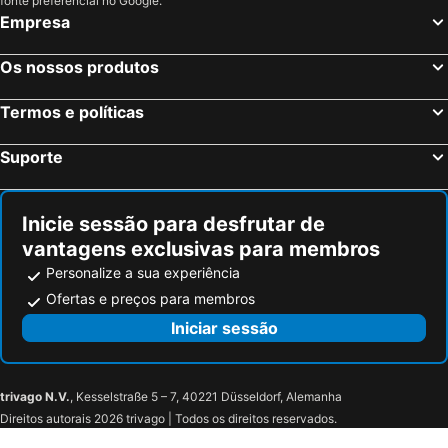
fonte preferencial no Google.
Empresa
Collection O Langkawi Near Pantai Cenang formerly Tokman Inn
Casa del Mar Langkawi
Found Mansion Langkawi
D'Lima Beach Inn
Os nossos produtos
Golden Chenang Village
The Atlantic Langkawi
Termos e políticas
Favehotel Cenang Beach Langkawi
Tropical Resort Langkawi
Hotel Grand Continental Langkawi
Motel Tanjung Puteri
Suporte
HIG Hotel
De Langkawi Resort And Convention Centre
Chill Suites Langkawi
Ramada by Wyndham Langkawi Marina
Inicie sessão para desfrutar de
The Andaman, a Luxury Collection Resort, Langkawi
Motel Seri Mutiara
vantagens exclusivas para membros
A Coral Reefs Resort Langkawi by Manhattan Group
Personalize a sua experiência
Ofertas e preços para membros
Iniciar sessão
trivago N.V.
, Kesselstraße 5 – 7, 40221 Düsseldorf, Alemanha
Direitos autorais 2026 trivago | Todos os direitos reservados.