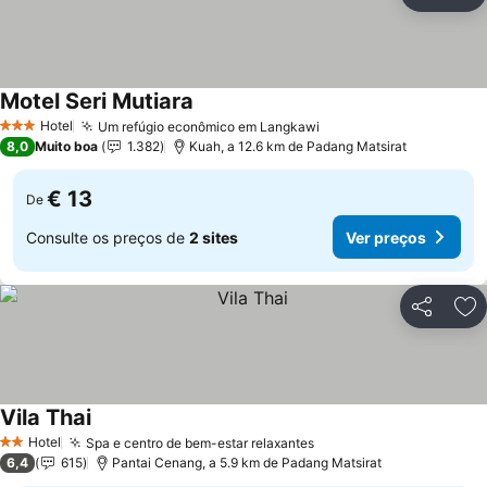
Partilhar
Ad
Motel Seri Mutiara
Hotel
Um refúgio econômico em Langkawi
3 Estrelas
8,0
Muito boa
1.382
Kuah, a 12.6 km de Padang Matsirat
€ 13
De
Consulte os preços de
2 sites
Ver preços
Partilhar
Ad
Vila Thai
Hotel
Spa e centro de bem-estar relaxantes
2 Estrelas
6,4
615
Pantai Cenang, a 5.9 km de Padang Matsirat