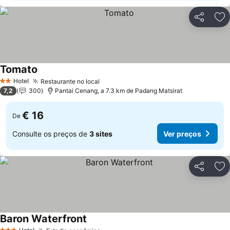
Partilhar
Ad
Tomato
Hotel
Restaurante no local
2 Estrelas
7,2
300
Pantai Cenang, a 7.3 km de Padang Matsirat
€ 16
De
Consulte os preços de
3 sites
Ver preços
Partilhar
Ad
Baron Waterfront