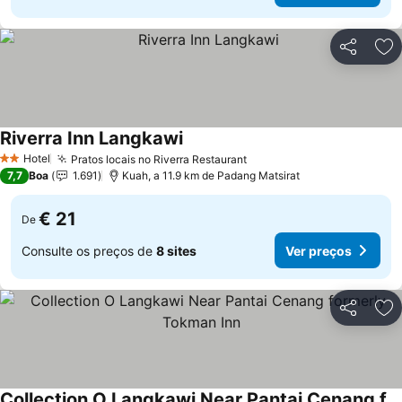
Partilhar
Ad
Riverra Inn Langkawi
Hotel
Pratos locais no Riverra Restaurant
2 Estrelas
7,7
Boa
1.691
Kuah, a 11.9 km de Padang Matsirat
€ 21
De
Consulte os preços de
8 sites
Ver preços
Partilhar
Ad
Collection O Langkawi Near Pantai Cenang formerly Tokman Inn