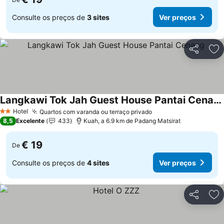
Consulte os preços de
3 sites
Ver preços
Partilhar
Ad
Langkawi Tok Jah Guest House Pantai Cenang
Hotel
Quartos com varanda ou terraço privado
2 Estrelas
8,5
Excelente
433
Kuah, a 6.9 km de Padang Matsirat
€ 19
De
Consulte os preços de
4 sites
Ver preços
Partilhar
Ad