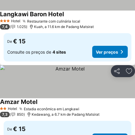
Langkawi Baron Hotel
Hotel
Restaurante com culinária local
3 Estrelas
7,4
1.025
Kuah, a 11.6 km de Padang Matsirat
€ 15
De
Consulte os preços de
4 sites
Ver preços
Partilhar
Ad
Amzar Motel
Hotel
Estadia econômica em Langkawi
2 Estrelas
7,3
850
Kedawang, a 6.7 km de Padang Matsirat
€ 15
De