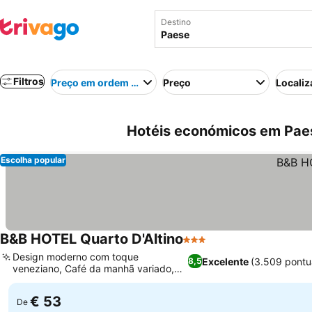
Destino
Filtros
Preço em ordem crescente
Preço
Localiz
Hotéis económicos em Paese
Escolha popular
B&B HOTEL Quarto D'Altino
3 Estrelas
Design moderno com toque
Excelente
(3.509 pontu
8,5
veneziano, Café da manhã variado,
doce e salgado
€ 53
De