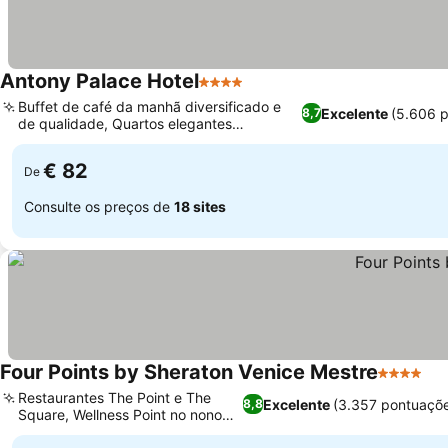
Antony Palace Hotel
4 Estrelas
Buffet de café da manhã diversificado e
Excelente
(5.606 
8,7
de qualidade, Quartos elegantes
inspirados em Veneza
€ 82
De
Consulte os preços de
18 sites
Four Points by Sheraton Venice Mestre
4 Estrela
Restaurantes The Point e The
Excelente
(3.357 pontuaçõ
8,8
Square, Wellness Point no nono
andar