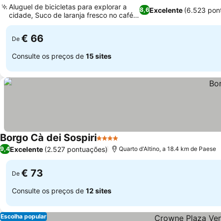
Aluguel de bicicletas para explorar a
Excelente
(6.523 pon
8,6
cidade, Suco de laranja fresco no café
da manhã
€ 66
De
Consulte os preços de
15 sites
Borgo Cà dei Sospiri
4 Estrelas
Excelente
(2.527 pontuações)
9,4
Quarto d'Altino, a 18.4 km de Paese
€ 73
De
Consulte os preços de
12 sites
Escolha popular