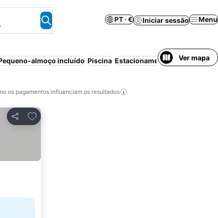
PT · €
Menu
Iniciar sessão
.
Ver mapa
Pequeno-almoço incluído
Piscina
Estacionamento
Cancelamento
o os pagamentos influenciam os resultados
Adicionar aos favoritos
Partilhar