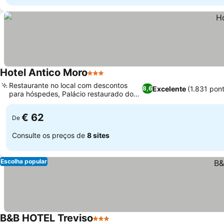
Hotel Antico Moro
3 Estrelas
Restaurante no local com descontos
Excelente
(1.831 pon
8,6
para hóspedes, Palácio restaurado do
século XVII
€ 62
De
Consulte os preços de
8 sites
Escolha popular
B&B HOTEL Treviso
3 Estrelas