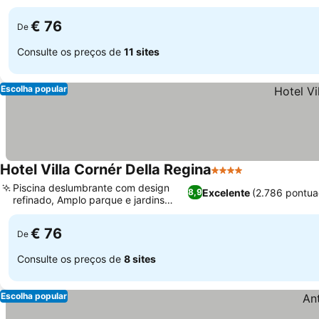
XIX
€ 76
De
Consulte os preços de
11 sites
Escolha popular
Hotel Villa Cornér Della Regina
4 Estrelas
Piscina deslumbrante com design
Excelente
(2.786 pontua
8,9
refinado, Amplo parque e jardins
seculares
€ 76
De
Consulte os preços de
8 sites
Escolha popular