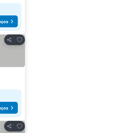
eços
Adicionar aos favoritos
Partilhar
eços
Adicionar aos favoritos
Partilhar