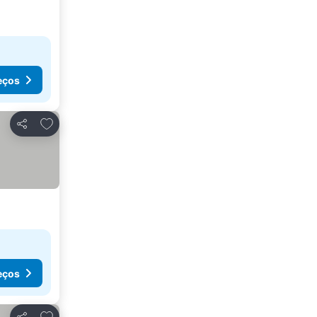
eços
Adicionar aos favoritos
Partilhar
eços
Adicionar aos favoritos