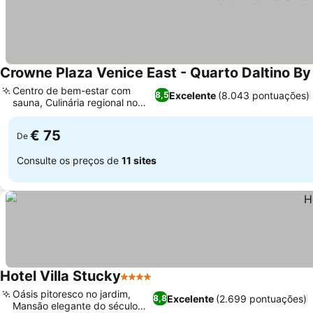
Crowne Plaza Venice East - Quarto Daltino By
Centro de bem-estar com
Excelente
(8.043 pontuações)
8,5
sauna, Culinária regional no
local
€ 75
De
Consulte os preços de
11 sites
Hotel Villa Stucky
4 Estrelas
Oásis pitoresco no jardim,
Excelente
(2.699 pontuações)
8,8
Mansão elegante do século