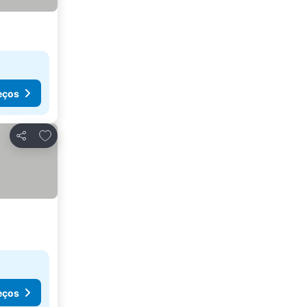
eços
Adicionar aos favoritos
Partilhar
eços