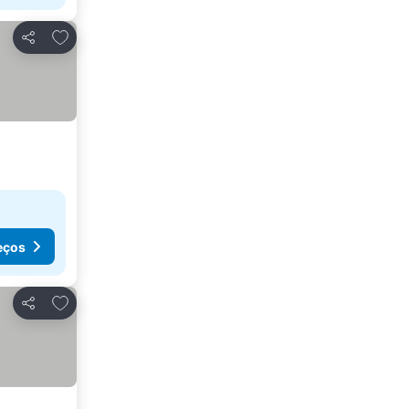
Adicionar aos favoritos
Partilhar
eços
Adicionar aos favoritos
Partilhar