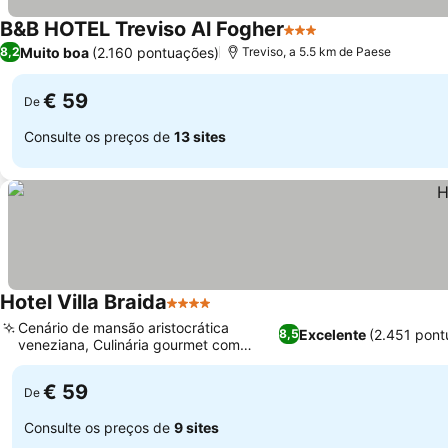
B&B HOTEL Treviso Al Fogher
3 Estrelas
Muito boa
(2.160 pontuações)
8,2
Treviso, a 5.5 km de Paese
€ 59
De
Consulte os preços de
13 sites
Hotel Villa Braida
4 Estrelas
Cenário de mansão aristocrática
Excelente
(2.451 pont
8,5
veneziana, Culinária gourmet com
pratos refinados
€ 59
De
Consulte os preços de
9 sites