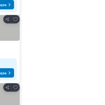
eços
Adicionar aos favoritos
Partilhar
eços
Adicionar aos favoritos
Partilhar