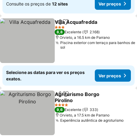
Consulte os preços de
12 sites
Ver preços
Villa Acquafredda
Partilhar
Adicionar aos favoritos
Ver preç
3 Estrelas
8,8
Excelente
2.168
Orvieto, a 16.5 km de Parrano
Piscina exterior com terraço para banhos de
sol
Selecione as datas para ver os preços
Ver preços
exatos.
Agriturismo Borgo
Partilhar
Adicionar aos favoritos
Pirolino
Ver preços
4 Estrelas
9,6
Excelente
333
Orvieto, a 17.5 km de Parrano
Experiência autêntica de agroturismo
Ver p