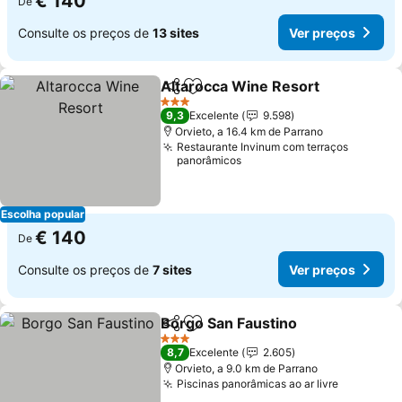
€ 140
De
Consulte os preços de
13 sites
Ver preços
Altarocca Wine Resort
Partilhar
Adicionar aos favoritos
Ver
3 Estrelas
9,3
Excelente
9.598
Orvieto, a 16.4 km de Parrano
Restaurante Invinum com terraços
panorâmicos
Escolha popular
€ 140
De
Consulte os preços de
7 sites
Ver preços
Borgo San Faustino
Partilhar
Adicionar aos favoritos
Ver pr
3 Estrelas
8,7
Excelente
2.605
Orvieto, a 9.0 km de Parrano
Piscinas panorâmicas ao ar livre
Ver preç