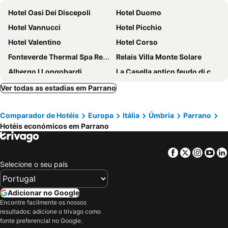
Hotel Oasi Dei Discepoli
Hotel Duomo
Hotel Vannucci
Hotel Picchio
Hotel Valentino
Hotel Corso
Fonteverde Thermal Spa Resort Tuscany - The Leading Hotels of the World
Relais Villa Monte Solare
Albergo I Longobardi
La Casella antico feudo di campagna
Hotel Il Focolare
Borgo San Faustino
Ver todas as estadias em Parrano
Grand Hotel Italia
La Badia Di Orvieto
Comparador de Hotéis
Europa
Itália
Úmbria
Parrano
Hotéis económicos em Parrano
Facebook
Twitter
Insta
Yo
Selecione o seu país
Adicionar no Google
Encontre facilmente os nossos
resultados: adicione o trivago como
fonte preferencial no Google.