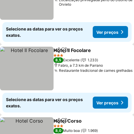
Orvieto
Selecione as datas para ver os preços
Ver preços
exatos.
Hotel Il Focolare
Partilhar
Adicionar aos favoritos
Ver preço
3 Estrelas
8,5
Excelente
1.233
Fabro, a 7.3 km de Parrano
Restaurante tradicional de carnes grelhadas
Selecione as datas para ver os preços
Ver preços
exatos.
Hotel Corso
Partilhar
Adicionar aos favoritos
Ver preços
3 Estrelas
8,0
Muito boa
1.969