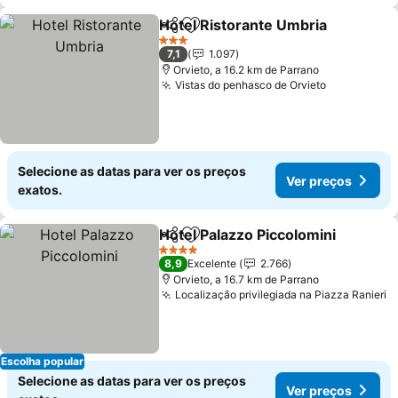
Hotel Ristorante Umbria
Partilhar
Adicionar aos favoritos
Ve
3 Estrelas
7,1
1.097
Orvieto, a 16.2 km de Parrano
Vistas do penhasco de Orvieto
Ver preço
Selecione as datas para ver os preços
Ver preços
exatos.
Hotel Palazzo Piccolomini
Partilhar
Adicionar aos favoritos
4 Estrelas
8,9
Excelente
2.766
Orvieto, a 16.7 km de Parrano
Localização privilegiada na Piazza Ranieri
V
Escolha popular
Selecione as datas para ver os preços
Ver preços