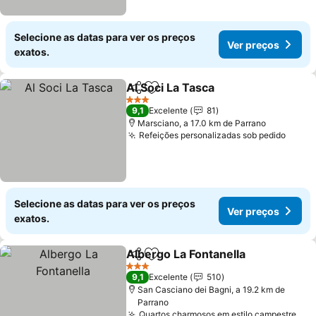
Selecione as datas para ver os preços
Ver preços
exatos.
Al Soci La Tasca
Partilhar
Adicionar aos favoritos
Ver preço
3 Estrelas
9,1
Excelente
81
Marsciano, a 17.0 km de Parrano
Refeições personalizadas sob pedido
Ver p
Selecione as datas para ver os preços
Ver preços
exatos.
Albergo La Fontanella
Partilhar
Adicionar aos favoritos
Ver 
3 Estrelas
9,1
Excelente
510
San Casciano dei Bagni, a 19.2 km de
Parrano
Quartos charmosos em estilo campestre