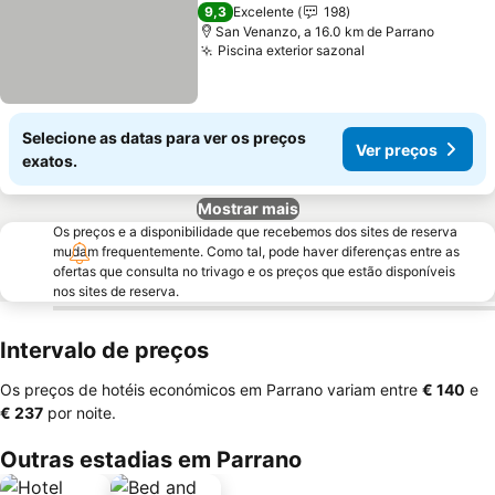
Ver preços
4 Estrelas
9,3
Excelente
198
San Venanzo, a 16.0 km de Parrano
Piscina exterior sazonal
Ver preços
Selecione as datas para ver os preços
Ver preços
exatos.
Mostrar mais
Os preços e a disponibilidade que recebemos dos sites de reserva
mudam frequentemente. Como tal, pode haver diferenças entre as
ofertas que consulta no trivago e os preços que estão disponíveis
nos sites de reserva.
Intervalo de preços
Os preços de hotéis económicos em Parrano variam entre
‎€ 140
e
‎€ 237
por noite.
Outras estadias em Parrano