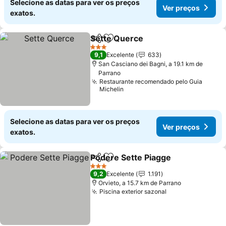
Selecione as datas para ver os preços
Ver preços
exatos.
Sette Querce
Partilhar
Adicionar aos favoritos
Ver preços
3 Estrelas
9,1
Excelente
633
San Casciano dei Bagni, a 19.1 km de
Parrano
Restaurante recomendado pelo Guia
Michelin
Selecione as datas para ver os preços
Ver preços
exatos.
Podere Sette Piagge
Partilhar
Adicionar aos favoritos
Ver p
3 Estrelas
9,2
Excelente
1.191
Orvieto, a 15.7 km de Parrano
Piscina exterior sazonal
Ver preços