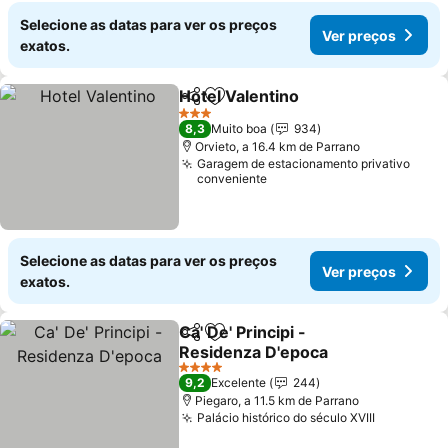
Selecione as datas para ver os preços
Ver preços
exatos.
Hotel Valentino
Partilhar
Adicionar aos favoritos
Ver preços
3 Estrelas
8,3
Muito boa
934
Orvieto, a 16.4 km de Parrano
Garagem de estacionamento privativo
conveniente
Selecione as datas para ver os preços
Ver preços
exatos.
Ca' De' Principi -
Partilhar
Adicionar aos favoritos
Residenza D'epoca
Ver preços
4 Estrelas
9,2
Excelente
244
Piegaro, a 11.5 km de Parrano
Palácio histórico do século XVIII
Ver preço