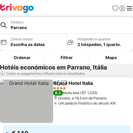
Favoritos
Iniciar
Me
Destino
Parrano
Check-in/out
Hóspedes e quartos
Escolha as datas
2 hóspedes, 1 quarto.
Ordenar
Filtrar
Mapa
Hotéis económicos em Parrano, Itália
Como os pagamentos influenciam os resultados
Grand Hotel Italia
Partilhar
Adicionar aos favoritos
Ver preç
4 Estrelas
8,2
Muito boa
1.235
Orvieto, a 16.5 km de Parrano
Um palácio histórico do século XIX
Ver pre