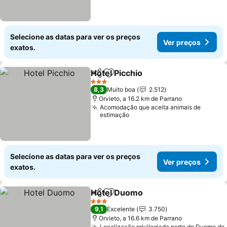
Selecione as datas para ver os preços
Ver preços
exatos.
Hotel Picchio
Partilhar
Adicionar aos favoritos
Ver preços
3 Estrelas
8,3
Muito boa
2.512
Orvieto, a 16.2 km de Parrano
Acomodação que aceita animais de
estimação
Selecione as datas para ver os preços
Ver preços
exatos.
Hotel Duomo
Partilhar
Adicionar aos favoritos
Ver preços
3 Estrelas
9,1
Excelente
3.750
Orvieto, a 16.6 km de Parrano
Localização privilegiada perto do Duomo de