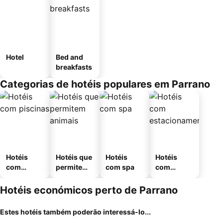
Hotel
Bed and
breakfasts
Categorias de hotéis populares em Parrano
Hotéis
Hotéis que
Hotéis
Hotéis
com
permitem
com spa
com
piscinas
animais
estaciona
mento
Hotéis económicos perto de Parrano
Estes hotéis também poderão interessá-lo...