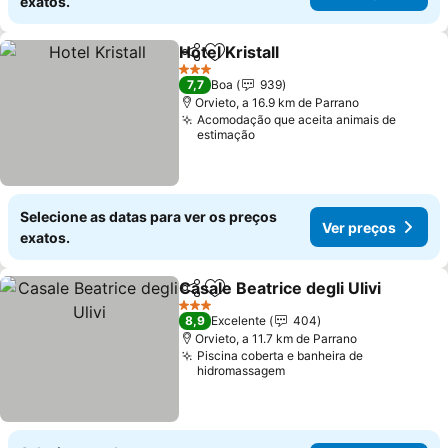
exatos.
Hotel Kristall
Partilhar
Adicionar aos favoritos
Ver preços
3 Estrelas
7,7
Boa
939
Orvieto, a 16.9 km de Parrano
Acomodação que aceita animais de
estimação
Selecione as datas para ver os preços
Ver preços
exatos.
Casale Beatrice degli Ulivi
Partilhar
Adicionar aos favoritos
3 Estrelas
8,9
Excelente
404
Orvieto, a 11.7 km de Parrano
Piscina coberta e banheira de
hidromassagem