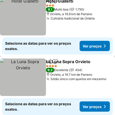
Hotel Gialletti
Partilhar
Adicionar aos favoritos
Ver preços
3 Estrelas
8,1
Muito boa
1.750
Orvieto, a 16.9 km de Parrano
Culinária tradicional da Úmbria
Ver preço
Selecione as datas para ver os preços
Ver preços
exatos.
La Luna Sopra Orvieto
Partilhar
Adicionar aos favoritos
Ver 
4 Estrelas
9,2
Excelente
454
Orvieto, a 16.7 km de Parrano
Sótão único com quartos em mezanino
Ver 
Selecione as datas para ver os preços
Ver preços
exatos.