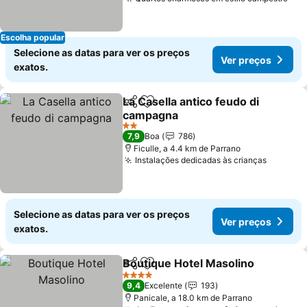
Ver
Escolha popular
Selecione as datas para ver os preços
Ver preços
exatos.
La Casella antico feudo di
Partilhar
Adicionar aos favoritos
campagna
Ver preços
2 Estrelas
7,9
Boa
786
Ficulle, a 4.4 km de Parrano
Instalações dedicadas às crianças
Ver pre
Selecione as datas para ver os preços
Ver preços
exatos.
Boutique Hotel Masolino
Partilhar
Adicionar aos favoritos
V
4 Estrelas
9,4
Excelente
193
Panicale, a 18.0 km de Parrano