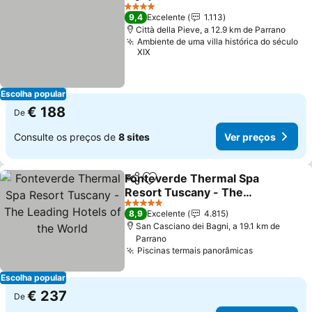
Partilhar
Adicionar aos favoritos
Ver preços
4 Estrelas
9,4
Excelente
1.113
Città della Pieve, a 12.9 km de Parrano
Ambiente de uma villa histórica do século
XIX
Escolha popular
€ 188
De
Consulte os preços de
8 sites
Ver preços
Fonteverde Thermal Spa
Partilhar
Adicionar aos favoritos
Resort Tuscany - The
Leading Hotels of the
Ver preços
5 Estrelas
8,9
Excelente
4.815
World
San Casciano dei Bagni, a 19.1 km de
Parrano
Piscinas termais panorâmicas
Ver preços
Escolha popular
€ 237
De