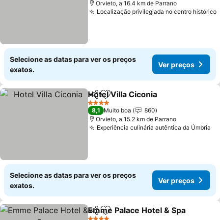
Orvieto, a 16.4 km de Parrano
Localização privilegiada no centro histórico
Selecione as datas para ver os preços
Ver preços
exatos.
Hotel Villa Ciconia
Partilhar
Adicionar aos favoritos
Ver pre
4 Estrelas
8,1
Muito boa
860
Orvieto, a 15.2 km de Parrano
Experiência culinária autêntica da Úmbria
Ve
Selecione as datas para ver os preços
Ver preços
exatos.
Emme Palace Hotel & Spa
Partilhar
Adicionar aos favoritos