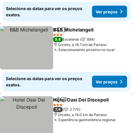
Selecione as datas para ver os preços
Ver preços
exatos.
B&B Michelangeli
Partilhar
Adicionar aos favoritos
Ver preç
3 Estrelas
9,6
Excelente
694
Orvieto, a 16.7 km de Parrano
Estacionamento privativo no local
Ver pre
Selecione as datas para ver os preços
Ver preços
exatos.
Hotel Oasi Dei Discepoli
Partilhar
Adicionar aos favoritos
Ve
3 Estrelas
7,4
2.770
Orvieto, a 16.0 km de Parrano
Experiência gastronômica regional
Ver pre