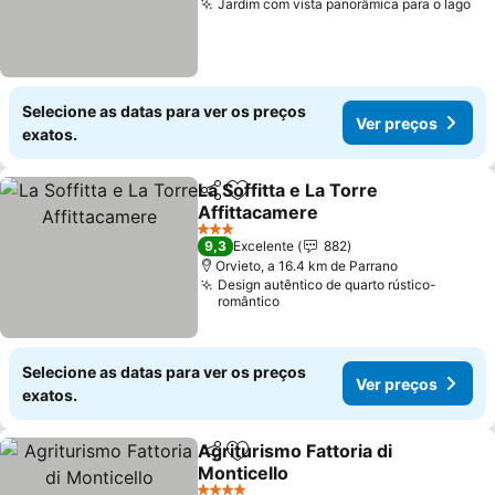
Jardim com vista panorâmica para o lago
Ve
Selecione as datas para ver os preços
Ver preços
exatos.
La Soffitta e La Torre
Partilhar
Adicionar aos favoritos
Affittacamere
Ver preços
3 Estrelas
9,3
Excelente
882
Orvieto, a 16.4 km de Parrano
Design autêntico de quarto rústico-
romântico
Selecione as datas para ver os preços
Ver preços
exatos.
Agriturismo Fattoria di
Partilhar
Adicionar aos favoritos
Monticello