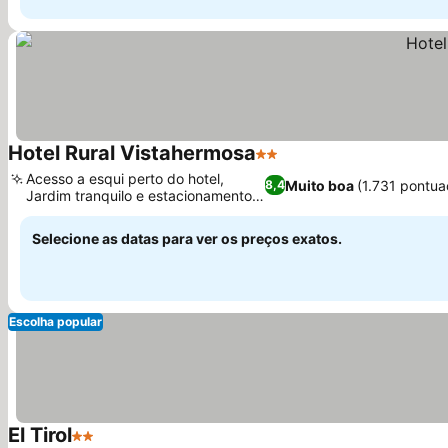
Hotel Rural Vistahermosa
2 Estrelas
Ver preços
Acesso a esqui perto do hotel,
Muito boa
(1.731 pontua
8,4
Jardim tranquilo e estacionamento
Ver preços
privativo
Selecione as datas para ver os preços exatos.
Escolha popular
El Tirol
2 Estrelas
Ver preços