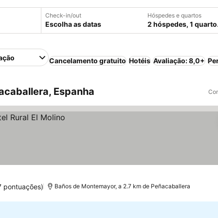
Check-in/out
Hóspedes e quartos
Escolha as datas
2 hóspedes, 1 quarto
ação
Cancelamento gratuito
Hotéis
Avaliação: 8,0+
Pe
acaballera, Espanha
Com
7 pontuações)
Baños de Montemayor, a 2.7 km de Peñacaballera