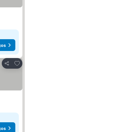
ços
Adicionar aos favoritos
Partilhar
ços