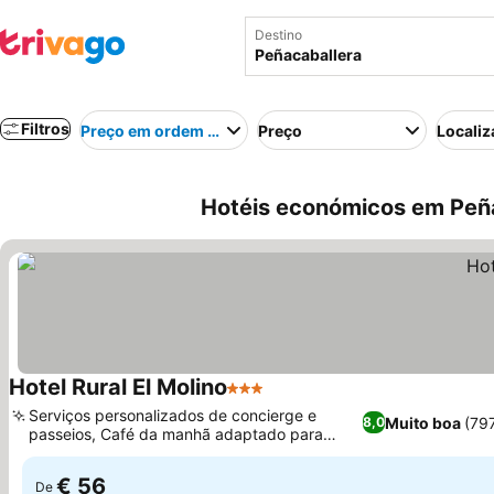
Destino
Filtros
Preço em ordem crescente
Preço
Localiz
Hotéis económicos em Peñ
Hotel Rural El Molino
3 Estrelas
Ver preços
Serviços personalizados de concierge e
Muito boa
(79
8,0
passeios, Café da manhã adaptado para
Ver preços
necessidades dietéticas
€ 56
De