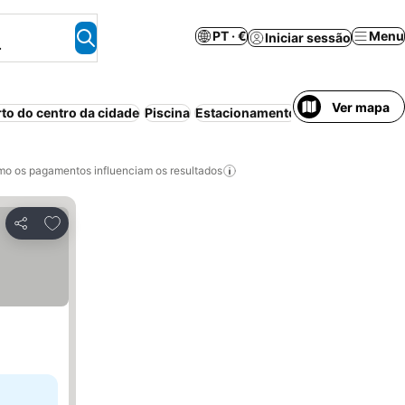
PT · €
Menu
Iniciar sessão
.
Ver mapa
rto do centro da cidade
Piscina
Estacionamento
Aparthotel
o os pagamentos influenciam os resultados
Adicionar aos favoritos
Partilhar