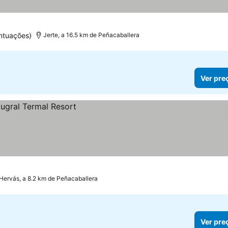
ntuações)
Jerte, a 16.5 km de Peñacaballera
Ver pre
Hervás, a 8.2 km de Peñacaballera
Ver pre