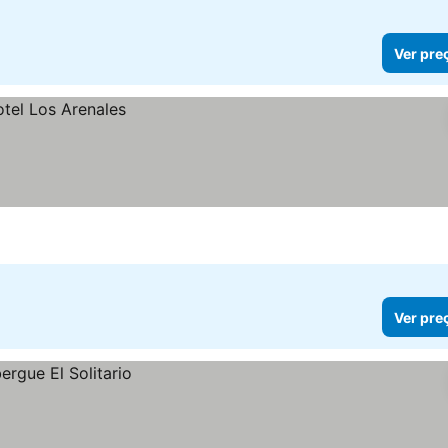
Ver pre
Ver pre