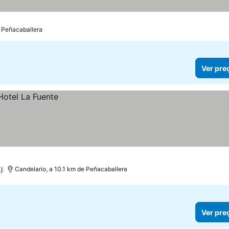
 Peñacaballera
Ver pre
)
Candelario, a 10.1 km de Peñacaballera
Ver pre