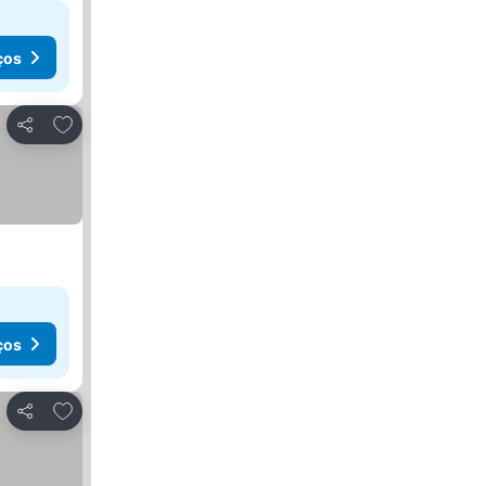
ços
Adicionar aos favoritos
Partilhar
ços
Adicionar aos favoritos
Partilhar