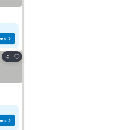
ços
Adicionar aos favoritos
Partilhar
ços