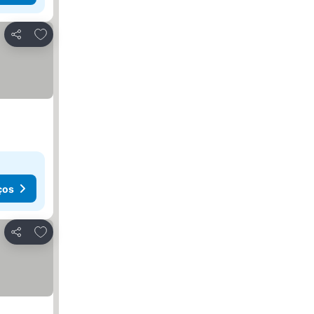
Adicionar aos favoritos
Partilhar
ços
Adicionar aos favoritos
Partilhar