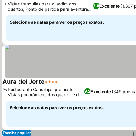
Vistas tranquilas para o jardim dos
Excelente
(1.397 
8,9
quartos, Ponto de partida para aventuras
Ver preços
de esqui próximas
Selecione as datas para ver os preços exatos.
Aura del Jerte
4 Estrelas
Ver preços
Restaurante Candilejas premiado,
Excelente
(649 pontu
9,2
Vistas panorâmicas dos quartos e do
Ver preços
terraço
Selecione as datas para ver os preços exatos.
Escolha popular