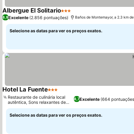
Albergue El Solitario
3 Estrelas
Ver preços
Excelente
(2.856 pontuações)
8,9
Baños de Montemayor, a 2.3 km de
Selecione as datas para ver os preços exatos.
Hotel La Fuente
3 Estrelas
Ver preços
Restaurante de culinária local
Excelente
(664 pontuações
8,7
autêntica, Sons relaxantes de
Ver preços
fonte
Selecione as datas para ver os preços exatos.