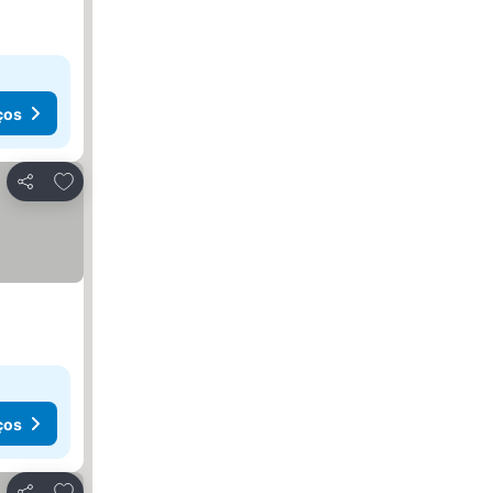
ços
Adicionar aos favoritos
Partilhar
ços
Adicionar aos favoritos