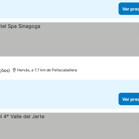
Ver pre
ções)
Hervás, a 7.7 km de Peñacaballera
Ver pre