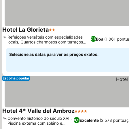
Hotel La Glorieta
2 Estrelas
Ver preços
Refeições versáteis com especialidades
Boa
(1.061 pontu
7,8
locais, Quartos charmosos com terraços
Ver preços
privativos
Selecione as datas para ver os preços exatos.
Escolha popular
Hotel 4* Valle del Ambroz
4 Estrelas
Ver preços
Convento histórico do século XVII,
Excelente
(2.578 pontuaç
8,9
Piscina externa com solário e
Ver preços
jardins