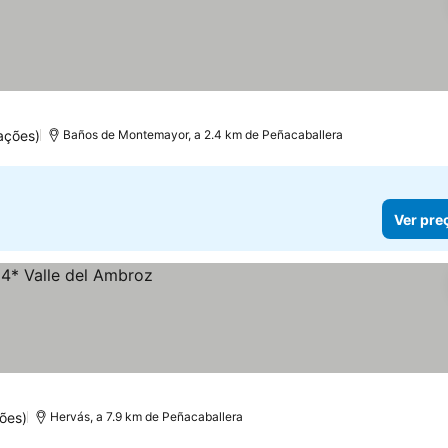
ações)
Baños de Montemayor, a 2.4 km de Peñacaballera
Ver pre
ões)
Hervás, a 7.9 km de Peñacaballera