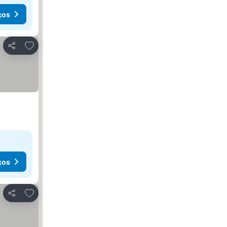
ços
Adicionar aos favoritos
Partilhar
ços
Adicionar aos favoritos
Partilhar