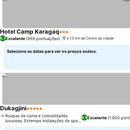
Hotel Camp Karagaq
3 Estrelas
Excelente
(969 pontuações)
8,7
a 1.0 km de Centro da cidade
Selecione as datas para ver os preços exatos.
Dukagjini
5 Estrelas
Roupas de cama e comodidades
Excelente
(1.900 pon
8,9
luxuosas, Extensas instalações de spa e
bem-estar