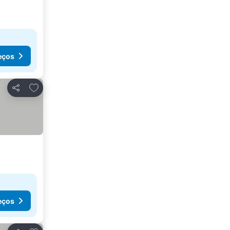
eços
Adicionar aos favoritos
Partilhar
eços