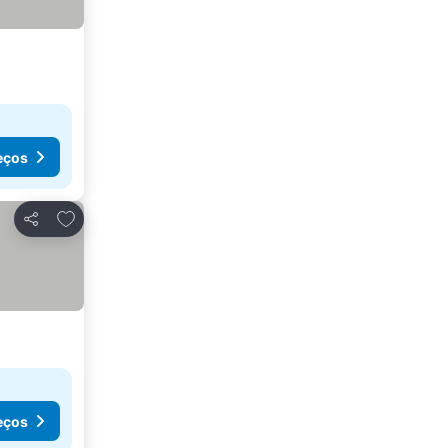
eços
Adicionar aos favoritos
Partilhar
eços