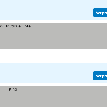
Ver pr
Ver pr