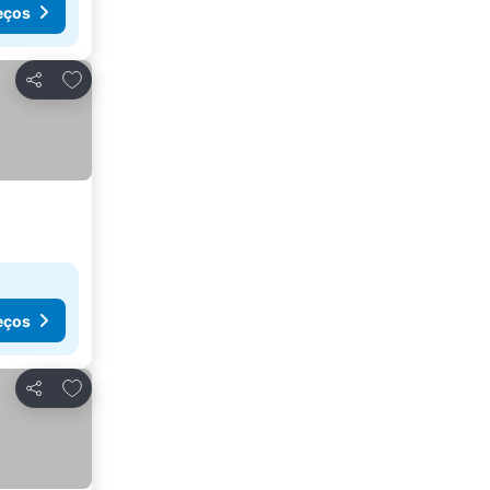
eços
Adicionar aos favoritos
Partilhar
eços
Adicionar aos favoritos
Partilhar