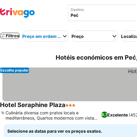
Destino
Filtros
Preço em ordem crescente
Preço
Localiz
Hotéis económicos em Peć
Escolha popular
Hotel Seraphine Plaza
3 Estrelas
Culinária diversa com pratos locais e
Excelente
(45
8,7
mediterrâneos, Quartos modernos com vista
para a cidade ou montanha
Selecione as datas para ver os preços exatos.