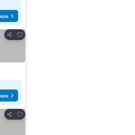
eços
Adicionar aos favoritos
Partilhar
eços
Adicionar aos favoritos
Partilhar