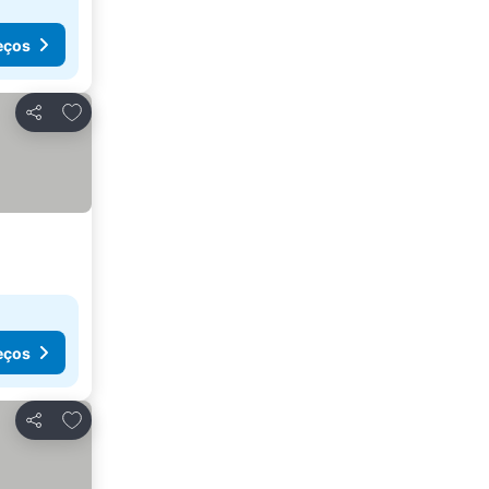
eços
Adicionar aos favoritos
Partilhar
eços
Adicionar aos favoritos
Partilhar