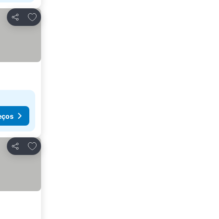
Adicionar aos favoritos
Partilhar
eços
Adicionar aos favoritos
Partilhar