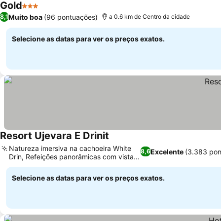
Gold
3 Estrelas
Muito boa
(96 pontuações)
8,1
a 0.6 km de Centro da cidade
Selecione as datas para ver os preços exatos.
Resort Ujevara E Drinit
Natureza imersiva na cachoeira White
Excelente
(3.383 pon
8,6
Drin, Refeições panorâmicas com vista
para o rio
Selecione as datas para ver os preços exatos.