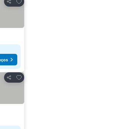
Adicionar aos favoritos
Partilhar
eços
Adicionar aos favoritos
Partilhar