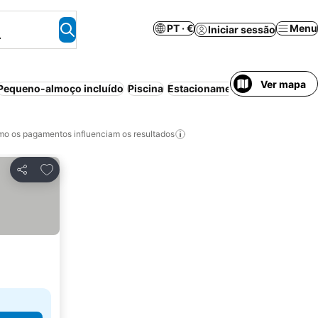
PT · €
Menu
Iniciar sessão
.
Ver mapa
Pequeno-almoço incluído
Piscina
Estacionamento
Aparthotel
C
o os pagamentos influenciam os resultados
Adicionar aos favoritos
Partilhar