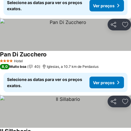
Selecione as datas para ver os preços
Ver preços
exatos.
Partilhar
Ad
Pan Di Zucchero
Hotel
4 Estrelas
8,0
Muito boa
40
Iglesias, a 10.7 km de Perdaxius
Selecione as datas para ver os preços
Ver preços
exatos.
Partilhar
Ad