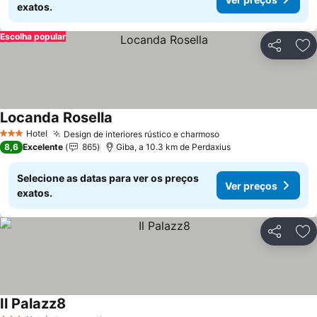
exatos.
Escolha popular
Partilhar
Ad
Locanda Rosella
Hotel
Design de interiores rústico e charmoso
3 Estrelas
8,6
Excelente
865
Giba, a 10.3 km de Perdaxius
Selecione as datas para ver os preços
Ver preços
exatos.
Partilhar
Ad
Il Palazz8