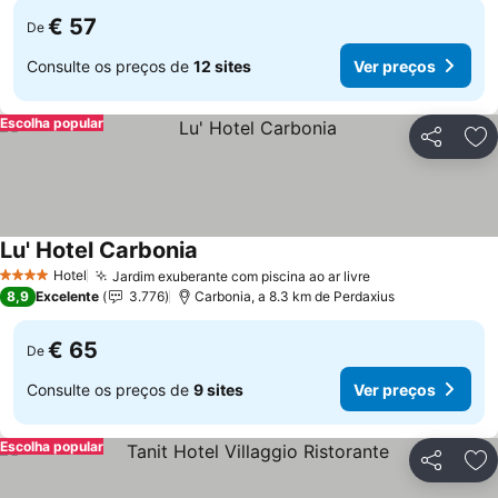
€ 57
De
Consulte os preços de
12 sites
Ver preços
Escolha popular
Partilhar
Ad
Lu' Hotel Carbonia
Hotel
Jardim exuberante com piscina ao ar livre
4 Estrelas
8,9
Excelente
3.776
Carbonia, a 8.3 km de Perdaxius
€ 65
De
Consulte os preços de
9 sites
Ver preços
Escolha popular
Partilhar
Ad