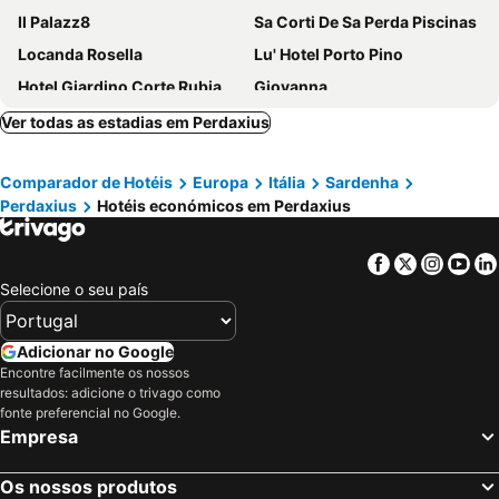
Il Palazz8
Sa Corti De Sa Perda Piscinas
Locanda Rosella
Lu' Hotel Porto Pino
Hotel Giardino Corte Rubja
Giovanna
Hotel I Colori
Hotel Costa Antiga
Ver todas as estadias em Perdaxius
Euro Hotel Iglesias
Il Rudere
Comparador de Hotéis
Europa
Itália
Sardenha
Perdaxius
Hotéis económicos em Perdaxius
Facebook
Twitter
Insta
Yo
Selecione o seu país
Adicionar no Google
Encontre facilmente os nossos
resultados: adicione o trivago como
fonte preferencial no Google.
Empresa
Os nossos produtos