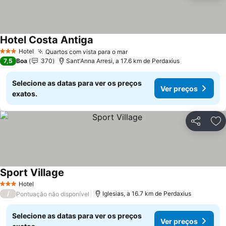
Hotel Costa Antiga
Hotel
Quartos com vista para o mar
3 Estrelas
7,5
Boa
370
Sant'Anna Arresi, a 17.6 km de Perdaxius
Selecione as datas para ver os preços
Ver preços
exatos.
Partilhar
Ad
Sport Village
Hotel
3 Estrelas
/
Iglesias, a 16.7 km de Perdaxius
Pontuação não disponível
Selecione as datas para ver os preços
Ver preços