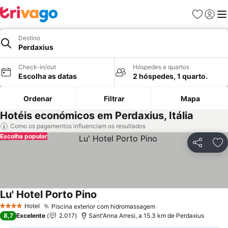
Favoritos
Iniciar
Me
Destino
Perdaxius
Check-in/out
Hóspedes e quartos
Escolha as datas
2 hóspedes, 1 quarto.
Ordenar
Filtrar
Mapa
Hotéis económicos em Perdaxius, Itália
Como os pagamentos influenciam os resultados
Escolha popular
Partilhar
Ad
Lu' Hotel Porto Pino
Hotel
Piscina exterior com hidromassagem
4 Estrelas
8,7
Excelente
2.017
Sant'Anna Arresi, a 15.3 km de Perdaxius