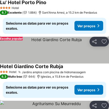
Lu' Hotel Porto Pino
Hotel
4 Estrelas
8,7
Excelente
1.884
Sant'Anna Arresi, a 15.2 km de Perdaxius
Selecione as datas para ver os preços
Ver preços
exatos.
Escolha popular
Partilhar
Ad
Hotel Giardino Corte Rubja
Hotel
Jardins amplos com piscina de hidromassagem
3 Estrelas
8,3
Muito boa
644
Iglesias, a 15.8 km de Perdaxius
Selecione as datas para ver os preços
Ver preços
exatos.
Partilhar
Ad