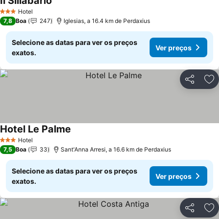
Il Sillabario
Hotel
3 Estrelas
7,8
Boa
247
Iglesias, a 16.4 km de Perdaxius
Selecione as datas para ver os preços
Ver preços
exatos.
Partilhar
Ad
Hotel Le Palme
Hotel
3 Estrelas
7,5
Boa
33
Sant'Anna Arresi, a 16.6 km de Perdaxius
Selecione as datas para ver os preços
Ver preços
exatos.
Partilhar
Ad