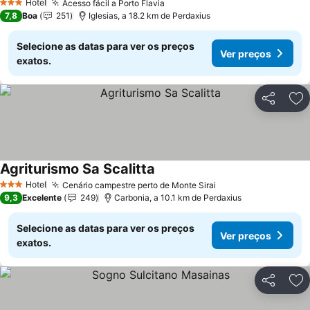
Hotel
Acesso fácil a Porto Flavia
3 Estrelas
7,8
Boa
251
Iglesias, a 18.2 km de Perdaxius
Selecione as datas para ver os preços
Ver preços
exatos.
Partilhar
Ad
Agriturismo Sa Scalitta
Hotel
Cenário campestre perto de Monte Sirai
3 Estrelas
9,3
Excelente
249
Carbonia, a 10.1 km de Perdaxius
Selecione as datas para ver os preços
Ver preços
exatos.
Partilhar
Ad