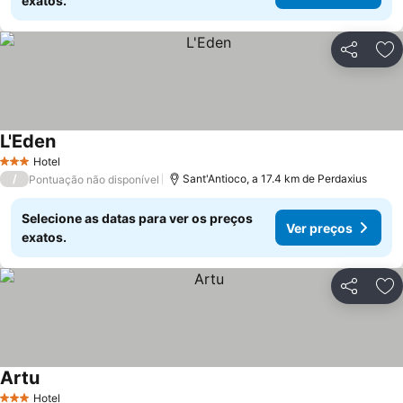
exatos.
Partilhar
Ad
L'Eden
Hotel
3 Estrelas
/
Sant'Antioco, a 17.4 km de Perdaxius
Pontuação não disponível
Selecione as datas para ver os preços
Ver preços
exatos.
Partilhar
Ad
Artu
Hotel