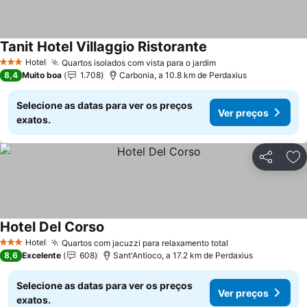
Tanit Hotel Villaggio Ristorante
Hotel
Quartos isolados com vista para o jardim
3 Estrelas
8,4
Muito boa
1.708
Carbonia, a 10.8 km de Perdaxius
Selecione as datas para ver os preços
Ver preços
exatos.
Partilhar
Ad
Hotel Del Corso
Hotel
Quartos com jacuzzi para relaxamento total
3 Estrelas
8,6
Excelente
608
Sant'Antioco, a 17.2 km de Perdaxius
Selecione as datas para ver os preços
Ver preços
exatos.