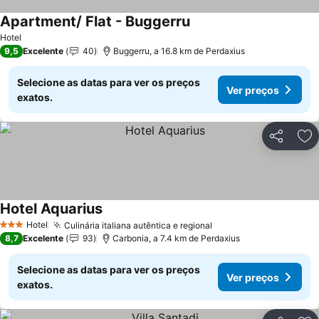
Apartment/ Flat - Buggerru
Hotel
9,5
Excelente
40
Buggerru, a 16.8 km de Perdaxius
Selecione as datas para ver os preços
Ver preços
exatos.
Partilhar
Ad
Hotel Aquarius
Hotel
Culinária italiana autêntica e regional
3 Estrelas
8,7
Excelente
93
Carbonia, a 7.4 km de Perdaxius
Selecione as datas para ver os preços
Ver preços
exatos.