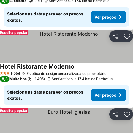
9,6
Excelente
201
Sant'Antioco, a 17.5 km de Perdaxius
Selecione as datas para ver os preços
Ver preços
exatos.
Escolha popular
Partilhar
Ad
Hotel Ristorante Moderno
Hotel
Estética de design personalizada do proprietário
3 Estrelas
8,3
Muito boa
1.495
Sant'Antioco, a 17.4 km de Perdaxius
Selecione as datas para ver os preços
Ver preços
exatos.
Escolha popular
Partilhar
Ad