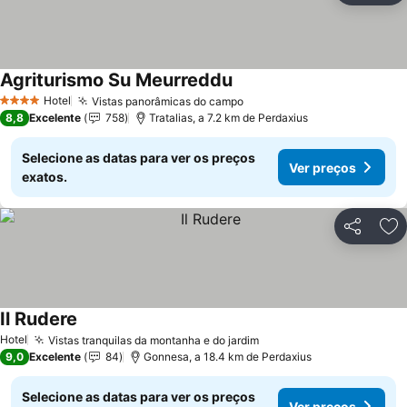
Agriturismo Su Meurreddu
Hotel
Vistas panorâmicas do campo
4 Estrelas
8,8
Excelente
758
Tratalias, a 7.2 km de Perdaxius
Selecione as datas para ver os preços
Ver preços
exatos.
Partilhar
Ad
Il Rudere
Hotel
Vistas tranquilas da montanha e do jardim
9,0
Excelente
84
Gonnesa, a 18.4 km de Perdaxius
Selecione as datas para ver os preços
Ver preços