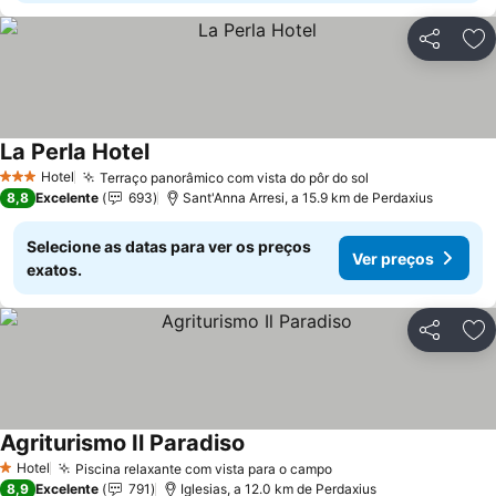
Partilhar
Ad
La Perla Hotel
Hotel
Terraço panorâmico com vista do pôr do sol
3 Estrelas
8,8
Excelente
693
Sant'Anna Arresi, a 15.9 km de Perdaxius
Selecione as datas para ver os preços
Ver preços
exatos.
Partilhar
Ad
Agriturismo Il Paradiso
Hotel
Piscina relaxante com vista para o campo
1 Estrelas
8,9
Excelente
791
Iglesias, a 12.0 km de Perdaxius