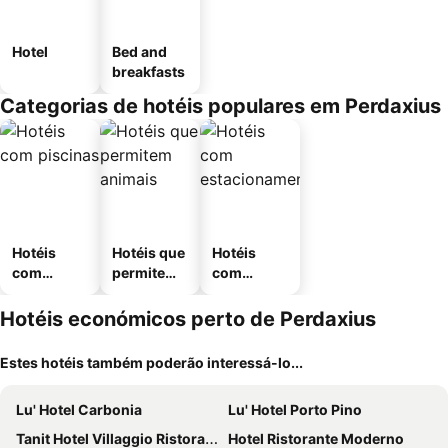
Hotel
Bed and
breakfasts
Categorias de hotéis populares em Perdaxius
Hotéis
Hotéis que
Hotéis
com
permitem
com
piscinas
animais
estaciona
mento
Hotéis económicos perto de Perdaxius
Estes hotéis também poderão interessá-lo...
Lu' Hotel Carbonia
Lu' Hotel Porto Pino
Tanit Hotel Villaggio Ristorante
Hotel Ristorante Moderno