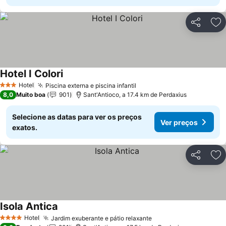
Partilhar
Ad
Hotel I Colori
Hotel
Piscina externa e piscina infantil
3 Estrelas
8,0
Muito boa
901
Sant'Antioco, a 17.4 km de Perdaxius
Selecione as datas para ver os preços
Ver preços
exatos.
Partilhar
Ad
Isola Antica
Hotel
Jardim exuberante e pátio relaxante
4 Estrelas