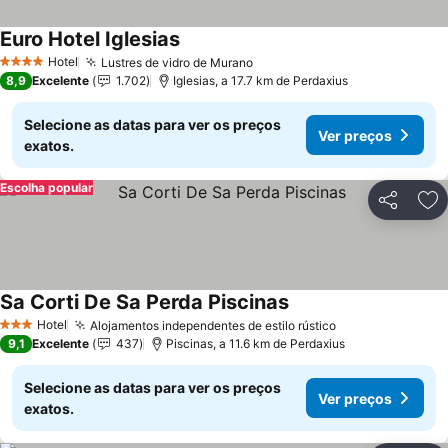
Euro Hotel Iglesias
Hotel
Lustres de vidro de Murano
4 Estrelas
8,9
Excelente
1.702
Iglesias, a 17.7 km de Perdaxius
Selecione as datas para ver os preços
Ver preços
exatos.
Escolha popular
Partilhar
Ad
Sa Corti De Sa Perda Piscinas
Hotel
Alojamentos independentes de estilo rústico
3 Estrelas
9,1
Excelente
437
Piscinas, a 11.6 km de Perdaxius
Selecione as datas para ver os preços
Ver preços
exatos.