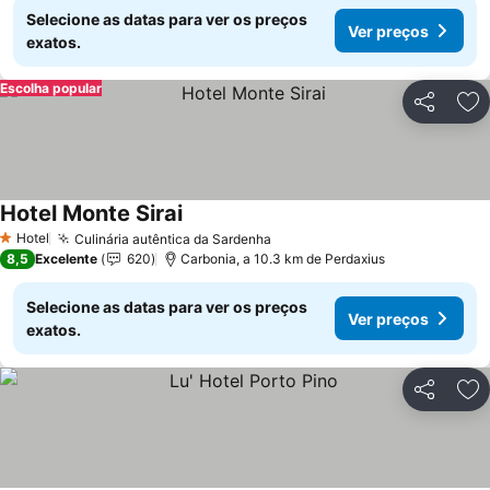
Selecione as datas para ver os preços
Ver preços
exatos.
Escolha popular
Partilhar
Ad
Hotel Monte Sirai
Hotel
Culinária autêntica da Sardenha
1 Estrelas
8,5
Excelente
620
Carbonia, a 10.3 km de Perdaxius
Selecione as datas para ver os preços
Ver preços
exatos.
Partilhar
Ad