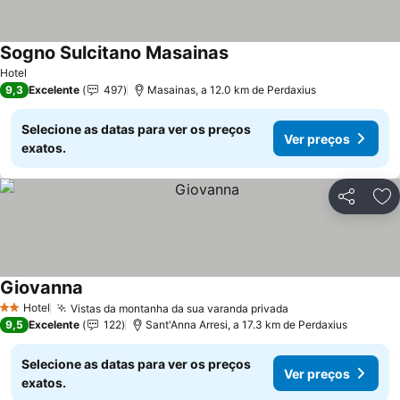
Sogno Sulcitano Masainas
Hotel
9,3
Excelente
497
Masainas, a 12.0 km de Perdaxius
Selecione as datas para ver os preços
Ver preços
exatos.
Partilhar
Ad
Giovanna
Hotel
Vistas da montanha da sua varanda privada
2 Estrelas
9,5
Excelente
122
Sant'Anna Arresi, a 17.3 km de Perdaxius
Selecione as datas para ver os preços
Ver preços
exatos.