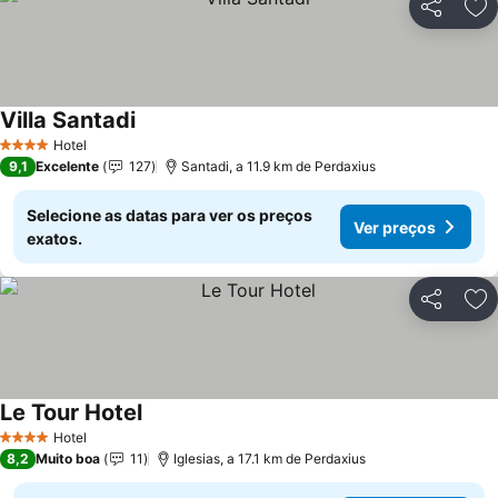
Partilhar
Ad
Villa Santadi
Hotel
4 Estrelas
9,1
Excelente
127
Santadi, a 11.9 km de Perdaxius
Selecione as datas para ver os preços
Ver preços
exatos.
Partilhar
Ad
Le Tour Hotel
Hotel
4 Estrelas
8,2
Muito boa
11
Iglesias, a 17.1 km de Perdaxius