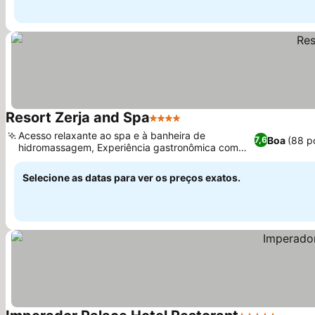
Resort Zerja and Spa
4 Estrelas
Acesso relaxante ao spa e à banheira de
Boa
(88 p
7,6
hidromassagem, Experiência gastronômica com
vista para a montanha
Selecione as datas para ver os preços exatos.