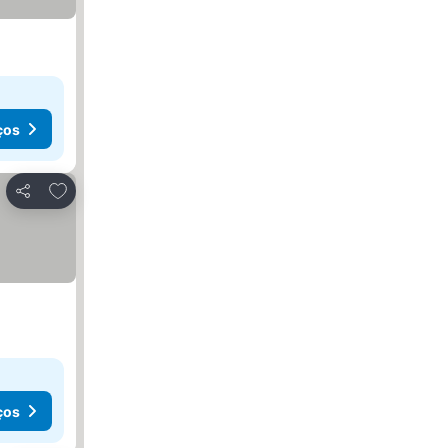
ços
Adicionar aos favoritos
Partilhar
ços