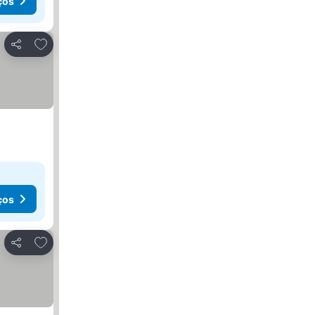
ços
Adicionar aos favoritos
Partilhar
ços
Adicionar aos favoritos
Partilhar