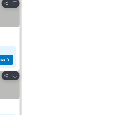
Adicionar aos favoritos
Partilhar
ços
Adicionar aos favoritos
Partilhar