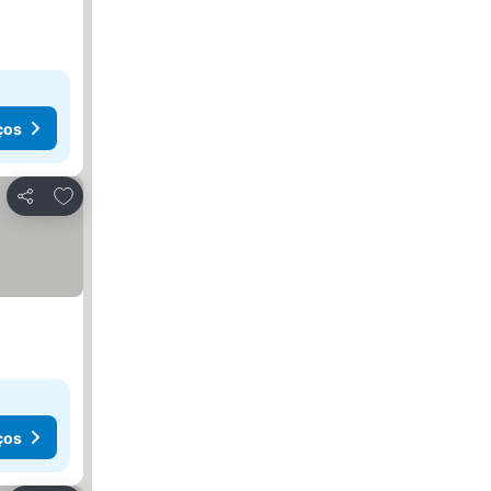
ços
Adicionar aos favoritos
Partilhar
ços