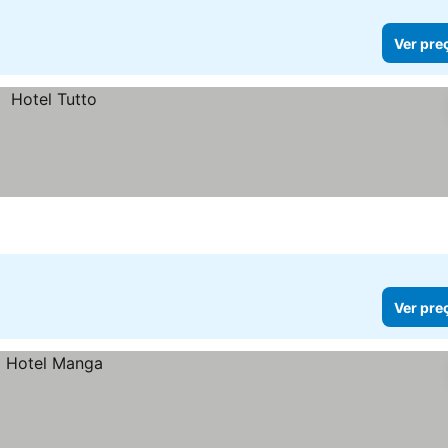
Ver pre
Ver pre