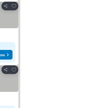
Adicionar aos favoritos
Partilhar
ços
Adicionar aos favoritos
Partilhar