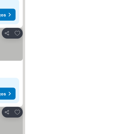
ços
Adicionar aos favoritos
Partilhar
ços
Adicionar aos favoritos
Partilhar