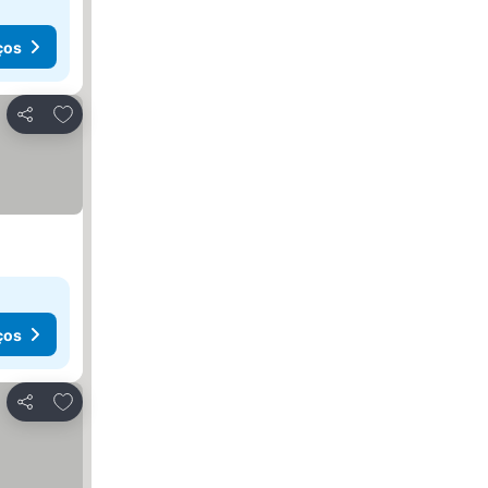
ços
Adicionar aos favoritos
Partilhar
ços
Adicionar aos favoritos
Partilhar