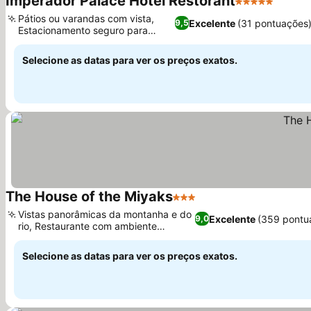
Imperador Palace Hotel Restorant
5 Estrelas
Pátios ou varandas com vista,
Excelente
(31 pontuações
9,5
Estacionamento seguro para
motos
Selecione as datas para ver os preços exatos.
The House of the Miyaks
3 Estrelas
Vistas panorâmicas da montanha e do
Excelente
(359 pontu
9,0
rio, Restaurante com ambiente
tradicional
Selecione as datas para ver os preços exatos.