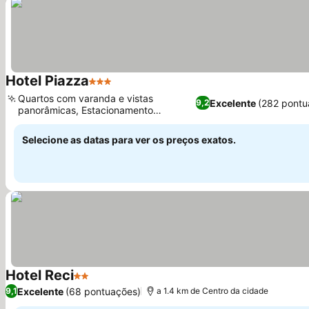
Hotel Piazza
3 Estrelas
Quartos com varanda e vistas
Excelente
(282 pontu
9,2
panorâmicas, Estacionamento
conveniente no local
Selecione as datas para ver os preços exatos.
Hotel Reci
2 Estrelas
Excelente
(68 pontuações)
9,1
a 1.4 km de Centro da cidade