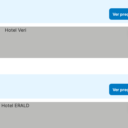
Ver pre
Ver pre