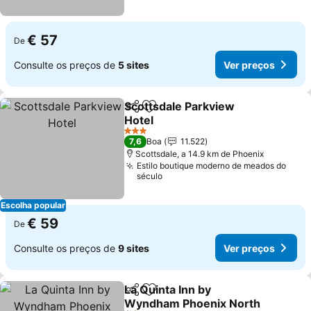
€ 57
De
Consulte os preços de
5 sites
Ver preços
Scottsdale Parkview
Partilhar
Adicionar aos favoritos
Hotel
3 Estrelas
7,6
Boa
11.522
Scottsdale, a 14.9 km de Phoenix
Estilo boutique moderno de meados do
século
Escolha popular
€ 59
De
Consulte os preços de
9 sites
Ver preços
La Quinta Inn by
Partilhar
Adicionar aos favoritos
Wyndham Phoenix North