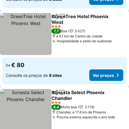
GreenTree Hotel Phoenix
Partilhar
Adicionar aos favoritos
West
3 Estrelas
7,7
Boa
5.027
a 9.1 km de Centro da cidade
Hospitalidade e estilo do sudoeste
€ 80
De
Consulte os preços de
8 sites
Ver preços
Sonesta Select Phoenix
Partilhar
Adicionar aos favoritos
Chandler
3 Estrelas
8,4
Muito boa
3.176
Chandler, a 17.6 km de Phoenix
Piscina externa aquecida o ano todo