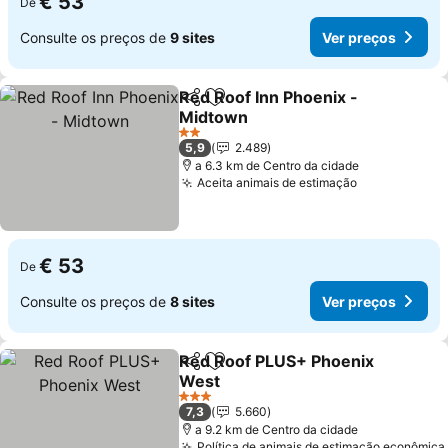
€ 53
De
Consulte os preços de
9 sites
Ver preços
Red Roof Inn Phoenix -
Partilhar
Adicionar aos favoritos
Midtown
2 Estrelas
5,9
2.489
a 6.3 km de Centro da cidade
Aceita animais de estimação
€ 53
De
Consulte os preços de
8 sites
Ver preços
Red Roof PLUS+ Phoenix
Partilhar
Adicionar aos favoritos
West
3 Estrelas
7,3
5.660
a 9.2 km de Centro da cidade
Política de animais de estimação econômica