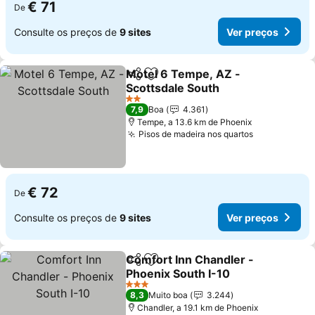
€ 71
De
Consulte os preços de
9 sites
Ver preços
Motel 6 Tempe, AZ -
Partilhar
Adicionar aos favoritos
Scottsdale South
2 Estrelas
7,9
Boa
4.361
Tempe, a 13.6 km de Phoenix
Pisos de madeira nos quartos
€ 72
De
Consulte os preços de
9 sites
Ver preços
Comfort Inn Chandler -
Partilhar
Adicionar aos favoritos
Phoenix South I-10
3 Estrelas
8,3
Muito boa
3.244
Chandler, a 19.1 km de Phoenix