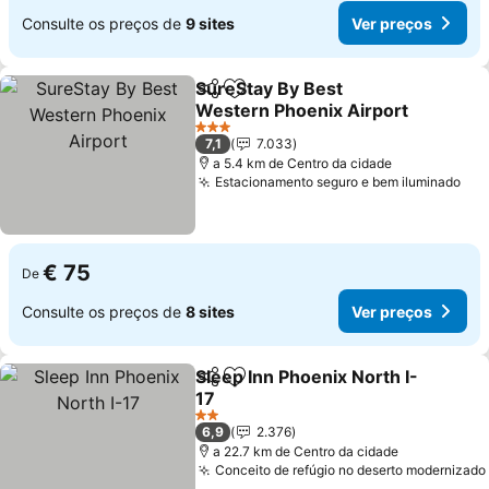
Consulte os preços de
9 sites
Ver preços
SureStay By Best
Partilhar
Adicionar aos favoritos
Western Phoenix Airport
3 Estrelas
7,1
7.033
a 5.4 km de Centro da cidade
Estacionamento seguro e bem iluminado
€ 75
De
Consulte os preços de
8 sites
Ver preços
Sleep Inn Phoenix North I-
Partilhar
Adicionar aos favoritos
17
2 Estrelas
6,9
2.376
a 22.7 km de Centro da cidade
Conceito de refúgio no deserto modernizado