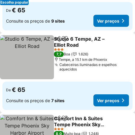
Escolha popular
€ 65
De
Consulte os preços de
9 sites
Ver preços
Studio 6 Tempe, AZ –
Partilhar
Adicionar aos favoritos
Elliot Road
3 Estrelas
7,7
Boa
1.626
Tempe, a 15.1 km de Phoenix
Cabeceiras iluminadas e espelhos
aquecidos
€ 65
De
Consulte os preços de
7 sites
Ver preços
Comfort Inn & Suites
Partilhar
Adicionar aos favoritos
Tempe Phoenix Sky
Harbor Airport
3 Estrelas
8,0
Muito boa
1.248