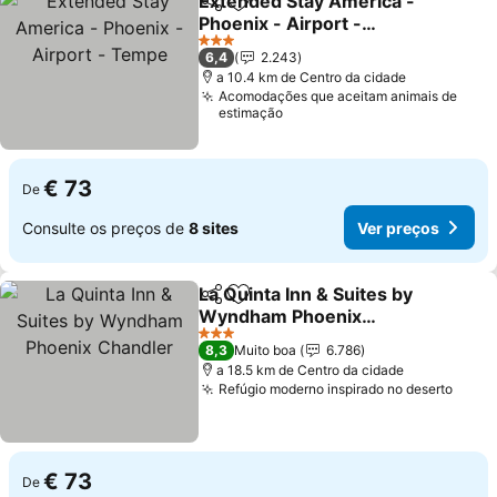
Extended Stay America -
Partilhar
Adicionar aos favoritos
Phoenix - Airport -
Tempe
3 Estrelas
6,4
2.243
a 10.4 km de Centro da cidade
Acomodações que aceitam animais de
estimação
€ 73
De
Consulte os preços de
8 sites
Ver preços
La Quinta Inn & Suites by
Partilhar
Adicionar aos favoritos
Wyndham Phoenix
Chandler
3 Estrelas
8,3
Muito boa
6.786
a 18.5 km de Centro da cidade
Refúgio moderno inspirado no deserto
€ 73
De