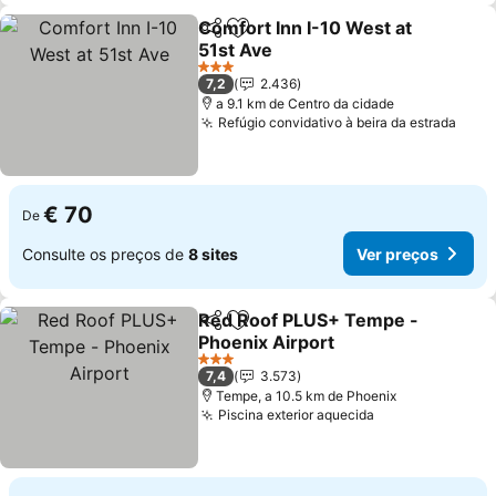
Comfort Inn I-10 West at
Partilhar
Adicionar aos favoritos
51st Ave
3 Estrelas
7,2
2.436
a 9.1 km de Centro da cidade
Refúgio convidativo à beira da estrada
€ 70
De
Consulte os preços de
8 sites
Ver preços
Red Roof PLUS+ Tempe -
Partilhar
Adicionar aos favoritos
Phoenix Airport
3 Estrelas
7,4
3.573
Tempe, a 10.5 km de Phoenix
Piscina exterior aquecida