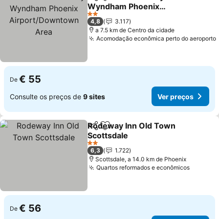
Partilhar
Adicionar aos favoritos
Wyndham Phoenix
Airport/Downtown Area
2 Estrelas
4,8
3.117
a 7.5 km de Centro da cidade
Acomodação econômica perto do aeroporto
€ 55
De
Consulte os preços de
9 sites
Ver preços
Rodeway Inn Old Town
Partilhar
Adicionar aos favoritos
Scottsdale
2 Estrelas
6,3
1.722
Scottsdale, a 14.0 km de Phoenix
Quartos reformados e econômicos
€ 56
De