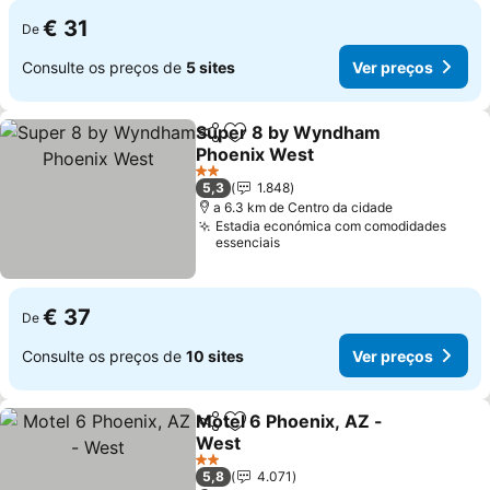
€ 31
De
Consulte os preços de
5 sites
Ver preços
Super 8 by Wyndham
Partilhar
Adicionar aos favoritos
Phoenix West
2 Estrelas
5,3
1.848
a 6.3 km de Centro da cidade
Estadia económica com comodidades
essenciais
€ 37
De
Consulte os preços de
10 sites
Ver preços
Motel 6 Phoenix, AZ -
Partilhar
Adicionar aos favoritos
West
2 Estrelas
5,8
4.071