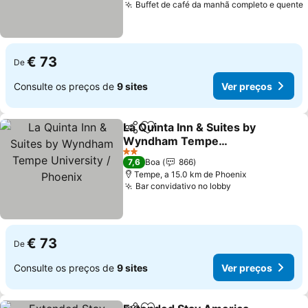
Buffet de café da manhã completo e quente
€ 73
De
Consulte os preços de
9 sites
Ver preços
La Quinta Inn & Suites by
Partilhar
Adicionar aos favoritos
Wyndham Tempe
University / Phoenix
2 Estrelas
7,6
Boa
866
Tempe, a 15.0 km de Phoenix
Bar convidativo no lobby
€ 73
De
Consulte os preços de
9 sites
Ver preços