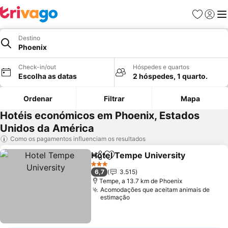
Favoritos
Iniciar
Me
Destino
Phoenix
Check-in/out
Hóspedes e quartos
Escolha as datas
2 hóspedes, 1 quarto.
Ordenar
Filtrar
Mapa
Hotéis económicos em Phoenix, Estados
Unidos da América
Como os pagamentos influenciam os resultados
Hotel Tempe University
Partilhar
Adicionar aos favoritos
3 Estrelas
6,7
3.515
Tempe, a 13.7 km de Phoenix
Acomodações que aceitam animais de
estimação