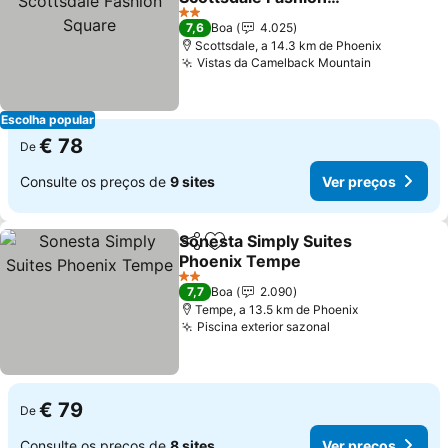
Square
2 Estrelas
7,6
Boa
4.025
Scottsdale, a 14.3 km de Phoenix
Vistas da Camelback Mountain
Escolha popular
€ 78
De
Consulte os preços de
9 sites
Ver preços
Sonesta Simply Suites
Partilhar
Adicionar aos favoritos
Phoenix Tempe
2 Estrelas
7,7
Boa
2.090
Tempe, a 13.5 km de Phoenix
Piscina exterior sazonal
€ 79
De
Consulte os preços de
8 sites
Ver preços