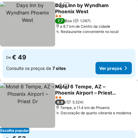
Days Inn by Wyndham
Partilhar
Adicionar aos favoritos
Phoenix West
2 Estrelas
7,7
Boa
1.067
a 8.7 km de Centro da cidade
Restaurante conveniente no local
€ 49
De
Consulte os preços de
7 sites
Ver preços
Motel 6 Tempe, AZ –
Partilhar
Adicionar aos favoritos
Phoenix Airport – Priest
Dr
2 Estrelas
6,9
5.524
Tempe, a 11.4 km de Phoenix
Decoração de quarto vibrante e moderna
Escolha popular