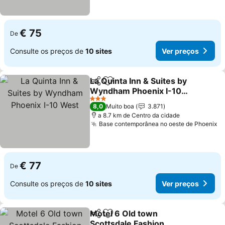
€ 75
De
Consulte os preços de
10 sites
Ver preços
La Quinta Inn & Suites by
Partilhar
Adicionar aos favoritos
Wyndham Phoenix I-10
West
3 Estrelas
8,0
Muito boa
3.871
a 8.7 km de Centro da cidade
Base contemporânea no oeste de Phoenix
€ 77
De
Consulte os preços de
10 sites
Ver preços
Motel 6 Old town
Partilhar
Adicionar aos favoritos
Scottsdale Fashion