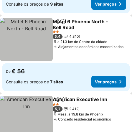
Consulte os preços de
9 sites
Ver preços
Motel 6 Phoenix North -
Partilhar
Adicionar aos favoritos
Bell Road
2 Estrelas
5,4
4.310
a 21.3 km de Centro da cidade
Alojamentos económicos modernizados
€ 56
De
Consulte os preços de
7 sites
Ver preços
American Executive Inn
Partilhar
Adicionar aos favoritos
2 Estrelas
5,7
2.412
Mesa, a 19.8 km de Phoenix
Conceito residencial econômico