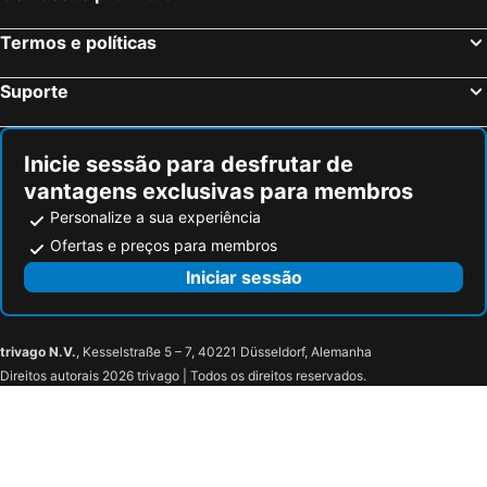
Hyatt Place Scottsdale/Old Town
Hyatt House Scottsdale/Old Town
Termos e políticas
Senna House Hotel Scottsdale, Curio Collection by Hilton
Drury Plaza Hotel Phoenix Tempe
Sonesta Select Phoenix Chandler
Great Wolf Lodge Arizona
Suporte
Inicie sessão para desfrutar de
vantagens exclusivas para membros
Personalize a sua experiência
Ofertas e preços para membros
Iniciar sessão
trivago N.V.
, Kesselstraße 5 – 7, 40221 Düsseldorf, Alemanha
Direitos autorais 2026 trivago | Todos os direitos reservados.