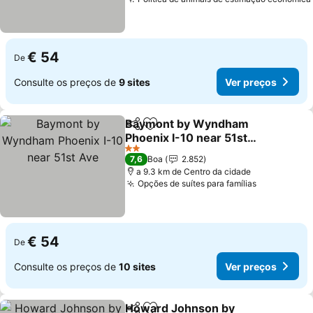
€ 54
De
Consulte os preços de
9 sites
Ver preços
Baymont by Wyndham
Partilhar
Adicionar aos favoritos
Phoenix I-10 near 51st
Ave
2 Estrelas
7,6
Boa
2.852
a 9.3 km de Centro da cidade
Opções de suítes para famílias
€ 54
De
Consulte os preços de
10 sites
Ver preços
Howard Johnson by