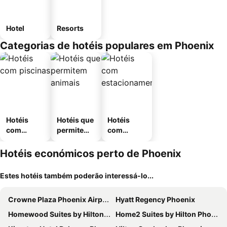
Hotel
Resorts
Categorias de hotéis populares em Phoenix
Hotéis
Hotéis que
Hotéis
com
permitem
com
piscinas
animais
estaciona
mento
Hotéis económicos perto de Phoenix
Estes hotéis também poderão interessá-lo...
Crowne Plaza Phoenix Airport - Phx By Ihg
Hyatt Regency Phoenix
Homewood Suites by Hilton Phoenix Airport South
Home2 Suites by Hilton Phoenix Downtown