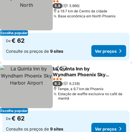
2 Estrelas
5,9
5.966
a 19.7 km de Centro da cidade
Base econômica em North Phoenix
Escolha popular
€ 62
De
Consulte os preços de
9 sites
Ver preços
La Quinta Inn by
Partilhar
Adicionar aos favoritos
Wyndham Phoenix Sky
Harbor Airport
3 Estrelas
6,2
6.238
Tempe, a 9.7 km de Phoenix
Estação de waffle exclusiva no café da
manhã
Escolha popular
€ 62
De
Consulte os preços de
9 sites
Ver preços