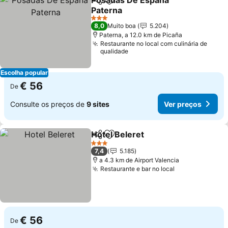
Posadas De España
Partilhar
Adicionar aos favoritos
Paterna
3 Estrelas
8,0
Muito boa
5.204
Paterna, a 12.0 km de Picaña
Restaurante no local com culinária de
qualidade
Escolha popular
€ 56
De
Consulte os preços de
9 sites
Ver preços
Hotel Beleret
Partilhar
Adicionar aos favoritos
3 Estrelas
7,4
5.185
a 4.3 km de Airport Valencia
Restaurante e bar no local
€ 56
De