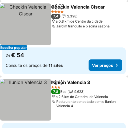
Checkin Valencia Ciscar
Partilhar
Adicionar aos favoritos
4 Estrelas
7,4
2.398
a 0.8 km de Centro da cidade
Jardim tranquilo e piscina sazonal
Escolha popular
€ 54
De
Consulte os preços de
11 sites
Ver preços
Ilunion Valencia 3
Partilhar
Adicionar aos favoritos
3 Estrelas
7,8
Boa
9.623
a 2.6 km de Catedral de Valencia
Restaurante conectado com o Ilunion
Valencia 4