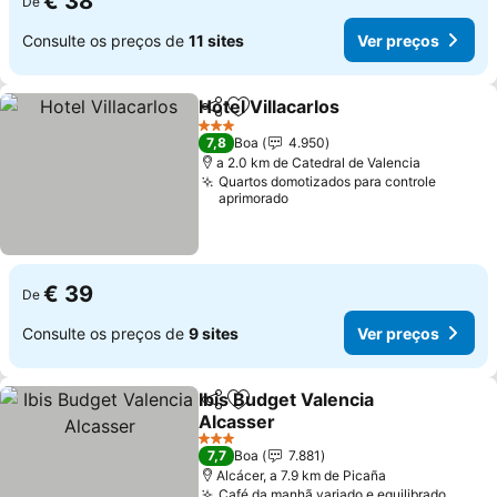
€ 38
De
Consulte os preços de
11 sites
Ver preços
Hotel Villacarlos
Partilhar
Adicionar aos favoritos
3 Estrelas
7,8
Boa
4.950
a 2.0 km de Catedral de Valencia
Quartos domotizados para controle
aprimorado
€ 39
De
Consulte os preços de
9 sites
Ver preços
Ibis Budget Valencia
Partilhar
Adicionar aos favoritos
Alcasser
3 Estrelas
7,7
Boa
7.881
Alcácer, a 7.9 km de Picaña
Café da manhã variado e equilibrado