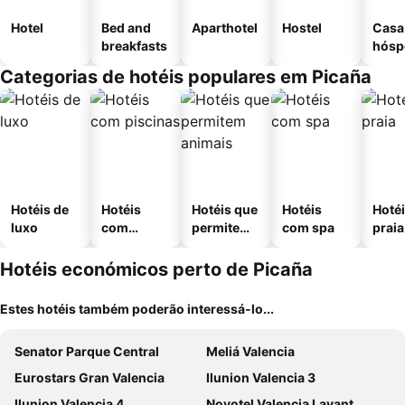
Hotel
Bed and
Aparthotel
Hostel
Casa
breakfasts
hósp
Categorias de hotéis populares em Picaña
Hotéis de
Hotéis
Hotéis que
Hotéis
Hotéi
luxo
com
permitem
com spa
praia
piscinas
animais
Hotéis económicos perto de Picaña
Estes hotéis também poderão interessá-lo...
Senator Parque Central
Meliá Valencia
Eurostars Gran Valencia
Ilunion Valencia 3
Ilunion Valencia 4
Novotel Valencia Lavant