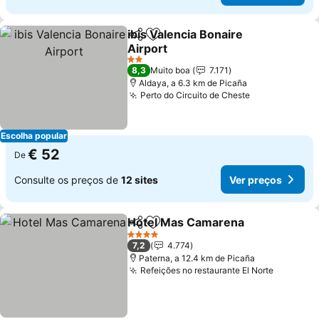
ibis Valencia Bonaire
Partilhar
Adicionar aos favoritos
Airport
2 Estrelas
8,3
Muito boa
7.171
Aldaya, a 6.3 km de Picaña
Perto do Circuito de Cheste
Escolha popular
€ 52
De
Consulte os preços de
12 sites
Ver preços
Hotel Mas Camarena
Partilhar
Adicionar aos favoritos
4 Estrelas
7,2
4.774
Paterna, a 12.4 km de Picaña
Refeições no restaurante El Norte