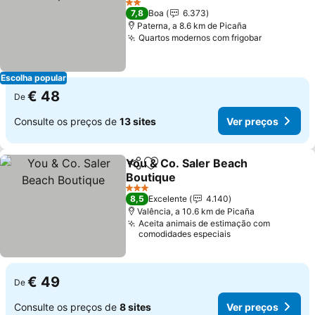
2 Estrelas
7,8
Boa
6.373
Paterna, a 8.6 km de Picaña
Quartos modernos com frigobar
Escolha popular
€ 48
De
Consulte os preços de
13 sites
Ver preços
You & Co. Saler Beach
Partilhar
Adicionar aos favoritos
Boutique
3 Estrelas
8,5
Excelente
4.140
Valência, a 10.6 km de Picaña
Aceita animais de estimação com
comodidades especiais
€ 49
De
Consulte os preços de
8 sites
Ver preços