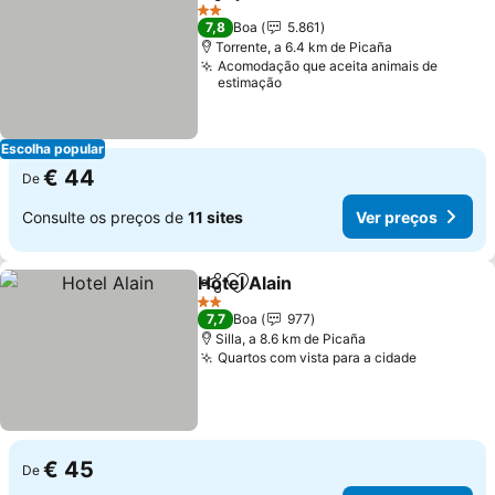
Partilhar
Adicionar aos favoritos
2 Estrelas
7,8
Boa
5.861
Torrente, a 6.4 km de Picaña
Acomodação que aceita animais de
estimação
Escolha popular
€ 44
De
Consulte os preços de
11 sites
Ver preços
Hotel Alain
Partilhar
Adicionar aos favoritos
2 Estrelas
7,7
Boa
977
Silla, a 8.6 km de Picaña
Quartos com vista para a cidade
€ 45
De