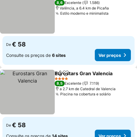
3 Estrelas
8,6
Excelente
1.586
Valência, a 6.4 km de Picaña
Estilo moderno e minimalista
€ 58
De
Consulte os preços de
6 sites
Ver preços
Eurostars Gran Valencia
Partilhar
Adicionar aos favoritos
4 Estrelas
8,5
Excelente
7.119
a 2.7 km de Catedral de Valencia
Piscina na cobertura e solário
€ 58
De
Consulte os preços de
14 sites
Ver preços