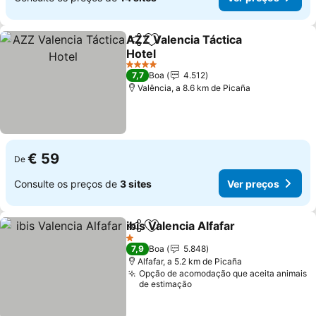
AZZ Valencia Táctica
Partilhar
Adicionar aos favoritos
Hotel
4 Estrelas
7,7
Boa
4.512
Valência, a 8.6 km de Picaña
€ 59
De
Consulte os preços de
3 sites
Ver preços
ibis Valencia Alfafar
Partilhar
Adicionar aos favoritos
1 Estrelas
7,9
Boa
5.848
Alfafar, a 5.2 km de Picaña
Opção de acomodação que aceita animais
de estimação