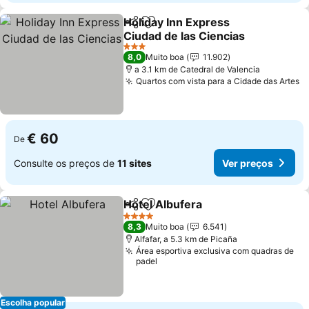
Holiday Inn Express
Partilhar
Adicionar aos favoritos
Ciudad de las Ciencias
3 Estrelas
8,0
Muito boa
11.902
a 3.1 km de Catedral de Valencia
Quartos com vista para a Cidade das Artes
€ 60
De
Consulte os preços de
11 sites
Ver preços
Hotel Albufera
Partilhar
Adicionar aos favoritos
4 Estrelas
8,3
Muito boa
6.541
Alfafar, a 5.3 km de Picaña
Área esportiva exclusiva com quadras de
padel
Escolha popular