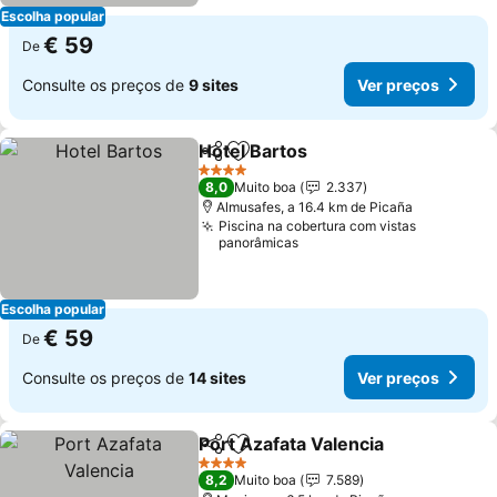
Escolha popular
€ 59
De
Consulte os preços de
9 sites
Ver preços
Hotel Bartos
Partilhar
Adicionar aos favoritos
4 Estrelas
8,0
Muito boa
2.337
Almusafes, a 16.4 km de Picaña
Piscina na cobertura com vistas
panorâmicas
Escolha popular
€ 59
De
Consulte os preços de
14 sites
Ver preços
Port Azafata Valencia
Partilhar
Adicionar aos favoritos
4 Estrelas
8,2
Muito boa
7.589