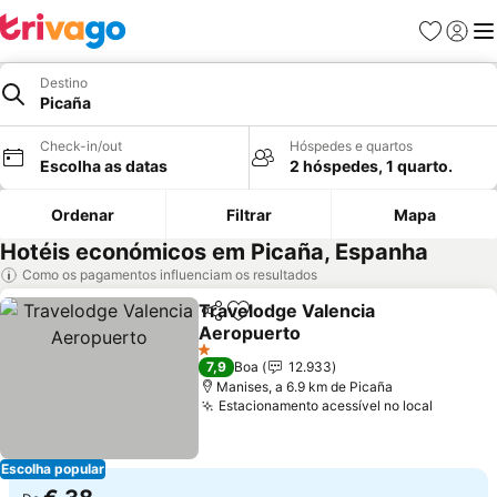
Favoritos
Iniciar
Me
Destino
Picaña
Check-in/out
Hóspedes e quartos
Escolha as datas
2 hóspedes, 1 quarto.
Ordenar
Filtrar
Mapa
Hotéis económicos em Picaña, Espanha
Como os pagamentos influenciam os resultados
Travelodge Valencia
Partilhar
Adicionar aos favoritos
Aeropuerto
1 Estrelas
7,9
Boa
12.933
Manises, a 6.9 km de Picaña
Estacionamento acessível no local
Escolha popular