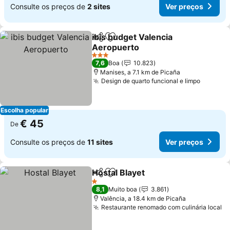
Consulte os preços de
2 sites
Ver preços
ibis budget Valencia
Partilhar
Adicionar aos favoritos
Aeropuerto
3 Estrelas
7,6
Boa
10.823
Manises, a 7.1 km de Picaña
Design de quarto funcional e limpo
Escolha popular
€ 45
De
Consulte os preços de
11 sites
Ver preços
Hostal Blayet
Partilhar
Adicionar aos favoritos
1 Estrelas
8,1
Muito boa
3.861
Valência, a 18.4 km de Picaña
Restaurante renomado com culinária local