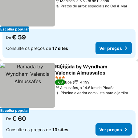
Manises, a 6.5 km de Picaña
Pratos de arroz especiais no Cel & Mar
Escolha popular
€ 59
De
Consulte os preços de
17 sites
Ver preços
Ramada by Wyndham
Partilhar
Adicionar aos favoritos
Valencia Almussafes
3 Estrelas
7,8
Boa
4.199
Almusafes, a 14.6 km de Picaña
Piscina exterior com vista para o jardim
Escolha popular
€ 60
De
Consulte os preços de
13 sites
Ver preços