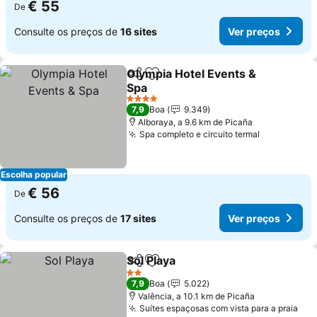
€ 55
De
Consulte os preços de
16 sites
Ver preços
Olympia Hotel Events &
Partilhar
Adicionar aos favoritos
Spa
4 Estrelas
7,9
Boa
9.349
Alboraya, a 9.6 km de Picaña
Spa completo e circuito termal
Escolha popular
€ 56
De
Consulte os preços de
17 sites
Ver preços
Sol Playa
Partilhar
Adicionar aos favoritos
2 Estrelas
7,9
Boa
5.022
Valência, a 10.1 km de Picaña
Suítes espaçosas com vista para a praia