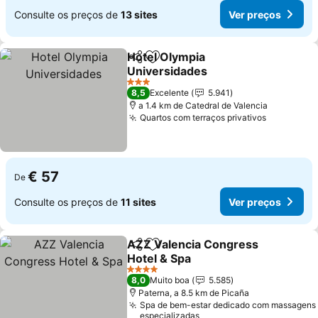
Consulte os preços de
13 sites
Ver preços
Hotel Olympia
Partilhar
Adicionar aos favoritos
Universidades
3 Estrelas
8,5
Excelente
5.941
a 1.4 km de Catedral de Valencia
Quartos com terraços privativos
€ 57
De
Consulte os preços de
11 sites
Ver preços
AZZ Valencia Congress
Partilhar
Adicionar aos favoritos
Hotel & Spa
4 Estrelas
8,0
Muito boa
5.585
Paterna, a 8.5 km de Picaña
Spa de bem-estar dedicado com massagens
especializadas