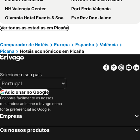
NH Valencia Center
Port Feria Valencia
Olympia Hotel Events & Spa
Exe Rey Don Jaime
NH Valencia Las Artes
Hotel Beleret
Ver todas as estadias em Picaña
Eurostars Acteón
Hotel Olympia Cónsul del Mar
Comparador de Hotéis
Europa
Espanha
Valência
Sercotel Sorolla Palace
Holiday Inn Express Ciudad de las Ciencias
Picaña
Hotéis económicos em Picaña
Ilunion Aqua 4
INNSiDE by Melia Valencia Oceanic
Hotel Turia Valencia
Checkin Valencia Ciscar
Facebook
Twitter
Insta
Yo
Hotel Kramer
Ibis Budget Valencia Centro Puerto
Selecione o seu país
Casual Socarrat Valencia
Hotel Malcom and Barret
Meliá Plaza
Barceló Valencia
Adicionar no Google
Encontre facilmente os nossos
NH Valencia Las Ciencias
Primus Valencia
resultados: adicione o trivago como
Limin Hostel Capsules
One Shot Colón
fonte preferencial no Google.
Empresa
Resa Patacona
Ilunion Aqua 3
DWO Valencia
Flag Hotel Valencia
Os nossos produtos
Las Arenas Balneario Resort
Hotel Neptuno