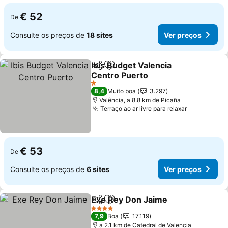
€ 52
De
Consulte os preços de
18 sites
Ver preços
Ibis Budget Valencia
Partilhar
Adicionar aos favoritos
Centro Puerto
1 Estrelas
8,4
Muito boa
3.297
Valência, a 8.8 km de Picaña
Terraço ao ar livre para relaxar
€ 53
De
Consulte os preços de
6 sites
Ver preços
Exe Rey Don Jaime
Partilhar
Adicionar aos favoritos
4 Estrelas
7,9
Boa
17.119
a 2.1 km de Catedral de Valencia