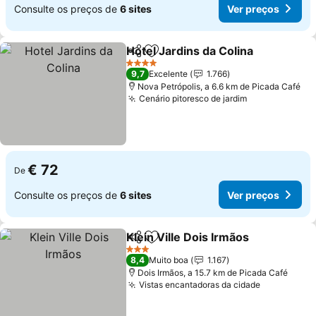
Consulte os preços de
6 sites
Ver preços
Hotel Jardins da Colina
Partilhar
Adicionar aos favoritos
Ver
4 Estrelas
9,7
Excelente
1.766
Nova Petrópolis, a 6.6 km de Picada Café
Cenário pitoresco de jardim
Ver preços
€ 72
De
Consulte os preços de
6 sites
Ver preços
Klein Ville Dois Irmãos
Partilhar
Adicionar aos favoritos
Ver
3 Estrelas
8,4
Muito boa
1.167
Dois Irmãos, a 15.7 km de Picada Café
Vistas encantadoras da cidade
Ver preço