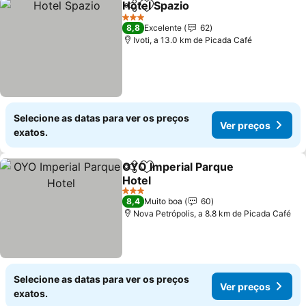
Hotel Spazio
Partilhar
Adicionar aos favoritos
Ver preços
3 Estrelas
8,8
Excelente
62
Ivoti, a 13.0 km de Picada Café
Selecione as datas para ver os preços
Ver preços
exatos.
OYO Imperial Parque
Partilhar
Adicionar aos favoritos
Hotel
Ver preços
3 Estrelas
8,4
Muito boa
60
Nova Petrópolis, a 8.8 km de Picada Café
Selecione as datas para ver os preços
Ver preços
exatos.