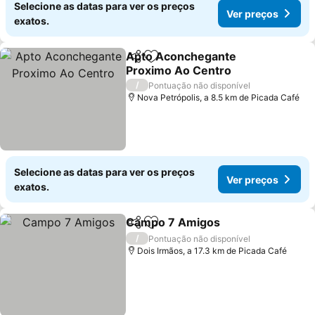
Selecione as datas para ver os preços
Ver preços
exatos.
Apto Aconchegante
Partilhar
Adicionar aos favoritos
Proximo Ao Centro
Ver preços
/
Pontuação não disponível
Nova Petrópolis, a 8.5 km de Picada Café
Selecione as datas para ver os preços
Ver preços
exatos.
Campo 7 Amigos
Partilhar
Adicionar aos favoritos
Ver preç
/
Pontuação não disponível
Dois Irmãos, a 17.3 km de Picada Café