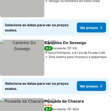
Refúgio na montanha em estilo chalé
Ver p
Selecione as datas para ver os preços
Ver preços
exatos.
Cantinho Do Sossego
Partilhar
Adicionar aos favoritos
Ver 
9,8
Excelente
63
Nova Petrópolis, a 8.1 km de Picada Café
Área externa para churrasco e piquenique
Ve
Selecione as datas para ver os preços
Ver preços
exatos.
Pousada da Chacara
Partilhar
Adicionar aos favoritos
Ver p
3 Estrelas
8,5
Excelente
825