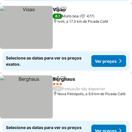
Visao
Partilhar
Adicionar aos favoritos
Ver preços
8,1
Muito boa
477
Ivoti, a 17.3 km de Picada Café
Selecione as datas para ver os preços
Ver preços
exatos.
Berghaus
Partilhar
Adicionar aos favoritos
Ver preços
3 Estrelas
/
Pontuação não disponível
Nova Petrópolis, a 9.9 km de Picada Café
Selecione as datas para ver os preços
Ver preços