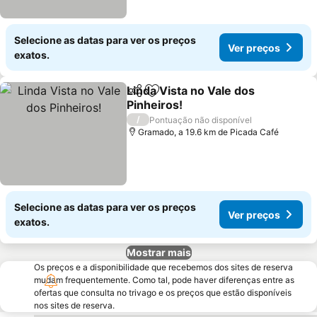
Selecione as datas para ver os preços
Ver preços
exatos.
Linda Vista no Vale dos
Partilhar
Adicionar aos favoritos
Pinheiros!
Ver preços
/
Pontuação não disponível
Gramado, a 19.6 km de Picada Café
Selecione as datas para ver os preços
Ver preços
exatos.
Mostrar mais
Os preços e a disponibilidade que recebemos dos sites de reserva
mudam frequentemente. Como tal, pode haver diferenças entre as
ofertas que consulta no trivago e os preços que estão disponíveis
nos sites de reserva.