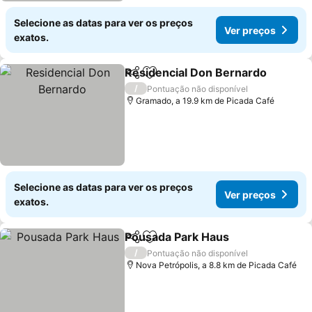
Selecione as datas para ver os preços
Ver preços
exatos.
Residencial Don Bernardo
Partilhar
Adicionar aos favoritos
/
Pontuação não disponível
Gramado, a 19.9 km de Picada Café
Selecione as datas para ver os preços
Ver preços
exatos.
Pousada Park Haus
Partilhar
Adicionar aos favoritos
Ver pr
/
Pontuação não disponível
Nova Petrópolis, a 8.8 km de Picada Café