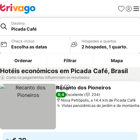
Favoritos
Iniciar
Me
Destino
Picada Café
Check-in/out
Hóspedes e quartos
Escolha as datas
2 hóspedes, 1 quarto.
Ordenar
Filtrar
Mapa
Hotéis económicos em Picada Café, Brasil
Como os pagamentos influenciam os resultados
Recanto dos Pioneiros
Partilhar
Adicionar aos favoritos
Ver
9,4
Excelente
234
Nova Petrópolis, a 14.4 km de Picada Café
Vistas panorâmicas do jardim e da montanha