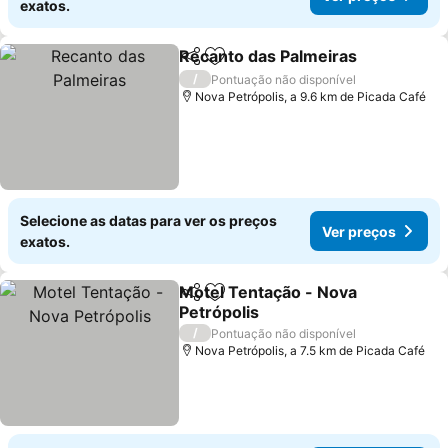
exatos.
Recanto das Palmeiras
Partilhar
Adicionar aos favoritos
Ver
/
Pontuação não disponível
Nova Petrópolis, a 9.6 km de Picada Café
Selecione as datas para ver os preços
Ver preços
exatos.
Motel Tentação - Nova
Partilhar
Adicionar aos favoritos
Petrópolis
Ver preços
/
Pontuação não disponível
Nova Petrópolis, a 7.5 km de Picada Café