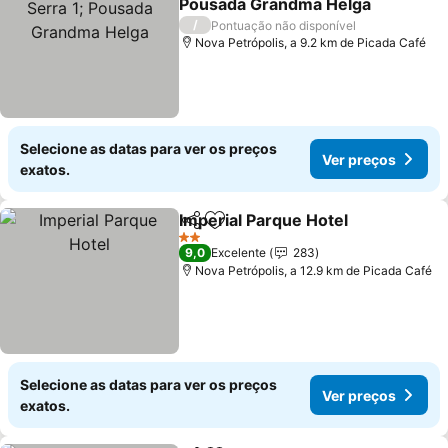
Pousada Grandma Helga
Ver preços
/
Pontuação não disponível
Nova Petrópolis, a 9.2 km de Picada Café
Selecione as datas para ver os preços
Ver preços
exatos.
Imperial Parque Hotel
Partilhar
Adicionar aos favoritos
Ver 
2 Estrelas
9,0
Excelente
283
Nova Petrópolis, a 12.9 km de Picada Café
Selecione as datas para ver os preços
Ver preços
exatos.