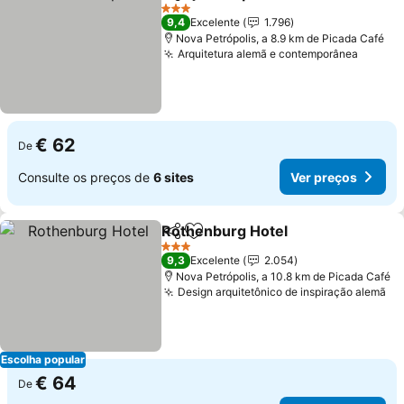
Partilhar
Adicionar aos favoritos
Ver preço
3 Estrelas
9,4
Excelente
1.796
Nova Petrópolis, a 8.9 km de Picada Café
Arquitetura alemã e contemporânea
Ver pr
€ 62
De
Consulte os preços de
6 sites
Ver preços
Rothenburg Hotel
Partilhar
Adicionar aos favoritos
Ver preç
3 Estrelas
9,3
Excelente
2.054
Nova Petrópolis, a 10.8 km de Picada Café
Design arquitetônico de inspiração alemã
Ve
Escolha popular
€ 64
De