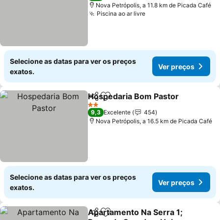
Nova Petrópolis, a 11.8 km de Picada Café
Piscina ao ar livre
Ver preços
Selecione as datas para ver os preços
Ver preços
exatos.
Hospedaria Bom Pastor
Partilhar
Adicionar aos favoritos
Ve
2 Estrelas
9,3
Excelente
454
Nova Petrópolis, a 16.5 km de Picada Café
Selecione as datas para ver os preços
Ver preços
exatos.
Apartamento Na Serra 1;
Partilhar
Adicionar aos favoritos