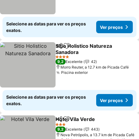
Selecione as datas para ver os preços
Ver preços
exatos.
Sitio Holistico Natureza
Partilhar
Adicionar aos favoritos
Sanadora
Ver preços
4 Estrelas
9,2
Excelente
42
Morro Reuter, a 12.7 km de Picada Café
Piscina exterior
Ver preços
Selecione as datas para ver os preços
Ver preços
exatos.
Hotel Vila Verde
Partilhar
Adicionar aos favoritos
Ver preço
3 Estrelas
9,2
Excelente
443
Nova Petrópolis, a 13.7 km de Picada Café