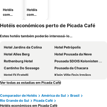
Hotéis
Hotéis
com
com
piscinas
estaciona
mento
Hotéis económicos perto de Picada Café
Estes hotéis também poderão interessá-lo...
Hotel Jardins da Colina
Hotel Petrópolis
Hotel Alles Berg
Hotel Pousada da Neve
Rothenburg Hotel
Pousada SDOIS Kolonisten Haus
Cantinho Do Sossego
Pousada da Chacara
Hotel Di Fratelli
Klein Ville Dois Irmãos
Ver todas as estadias em Picada Café
Comparador de Hotéis
América do Sul
Brasil
Rio Grande do Sul
Picada Café
Hotéis económicos em Picada Café