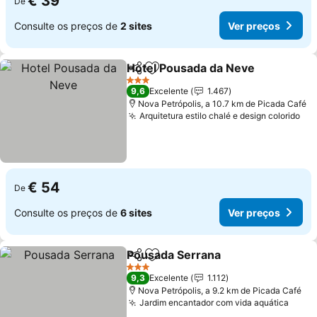
€ 39
De
Consulte os preços de
2 sites
Ver preços
Hotel Pousada da Neve
Partilhar
Adicionar aos favoritos
Ver
3 Estrelas
9,6
Excelente
1.467
Nova Petrópolis, a 10.7 km de Picada Café
Arquitetura estilo chalé e design colorido
Ver
€ 54
De
Consulte os preços de
6 sites
Ver preços
Pousada Serrana
Partilhar
Adicionar aos favoritos
Ver preç
3 Estrelas
9,3
Excelente
1.112
Nova Petrópolis, a 9.2 km de Picada Café
Jardim encantador com vida aquática
Ver 