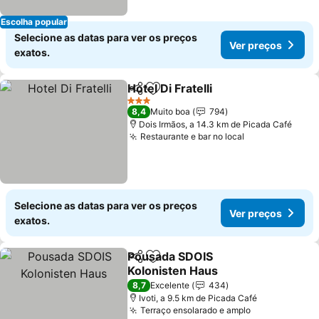
Escolha popular
Selecione as datas para ver os preços
Ver preços
exatos.
Hotel Di Fratelli
Partilhar
Adicionar aos favoritos
Ver preços
3 Estrelas
8,4
Muito boa
794
Dois Irmãos, a 14.3 km de Picada Café
Restaurante e bar no local
Ver preços
Selecione as datas para ver os preços
Ver preços
exatos.
Pousada SDOIS
Partilhar
Adicionar aos favoritos
Kolonisten Haus
Ver preços
8,7
Excelente
434
Ivoti, a 9.5 km de Picada Café
Terraço ensolarado e amplo
Ver preços