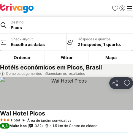
Favoritos
Iniciar
Me
Destino
Picos
Check-in/out
Hóspedes e quartos
Escolha as datas
2 hóspedes, 1 quarto.
Ordenar
Filtrar
Mapa
Hotéis económicos em Picos, Brasil
Como os pagamentos influenciam os resultados
Partilhar
Ad
Wai Hotel Picos
Hotel
Área de jardim convidativa
3 Estrelas
8,3
Muito boa
332
a 1.5 km de Centro da cidade