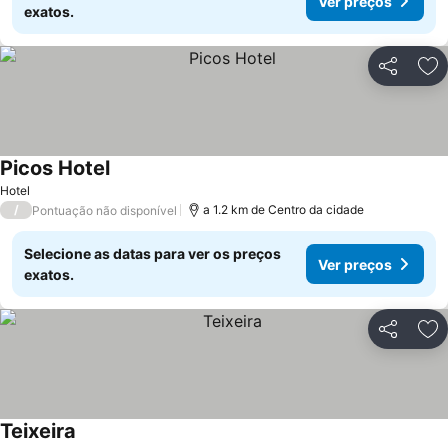
Ver preços
exatos.
Partilhar
Ad
Picos Hotel
Hotel
/
a 1.2 km de Centro da cidade
Pontuação não disponível
Selecione as datas para ver os preços
Ver preços
exatos.
Partilhar
Ad
Teixeira