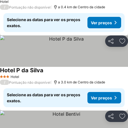
Hotel
/
a 0.4 km de Centro da cidade
Pontuação não disponível
Selecione as datas para ver os preços
Ver preços
exatos.
Partilhar
Ad
Hotel P da Silva
Hotel
3 Estrelas
/
a 3.0 km de Centro da cidade
Pontuação não disponível
Selecione as datas para ver os preços
Ver preços
exatos.
Partilhar
Ad