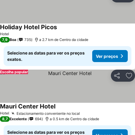
Holiday Hotel Picos
Hotel
7,9
Boa
735
a 2.7 km de Centro da cidade
Selecione as datas para ver os preços
Ver preços
exatos.
Escolha popular
Partilhar
Ad
Mauri Center Hotel
Hotel
Estacionamento conveniente no local
8,7
Excelente
694
a 0.5 km de Centro da cidade
Selecione as datas para ver os preços