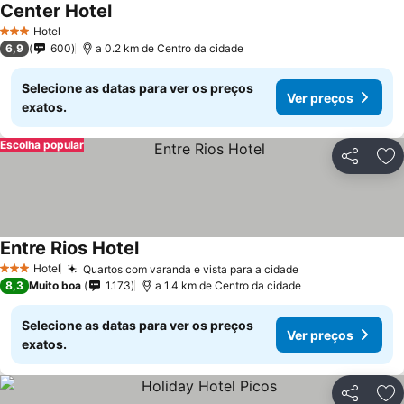
Center Hotel
Hotel
3 Estrelas
6,9
600
a 0.2 km de Centro da cidade
Selecione as datas para ver os preços
Ver preços
exatos.
Escolha popular
Partilhar
Ad
Entre Rios Hotel
Hotel
Quartos com varanda e vista para a cidade
3 Estrelas
8,3
Muito boa
1.173
a 1.4 km de Centro da cidade
Selecione as datas para ver os preços
Ver preços
exatos.
Partilhar
Ad