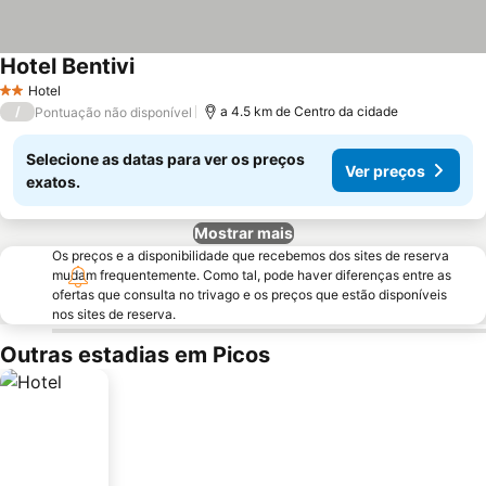
Hotel Bentivi
Hotel
2 Estrelas
/
a 4.5 km de Centro da cidade
Pontuação não disponível
Selecione as datas para ver os preços
Ver preços
exatos.
Mostrar mais
Os preços e a disponibilidade que recebemos dos sites de reserva
mudam frequentemente. Como tal, pode haver diferenças entre as
ofertas que consulta no trivago e os preços que estão disponíveis
nos sites de reserva.
Outras estadias em Picos