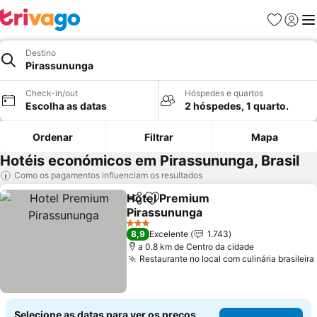
Favoritos
Iniciar
Me
Destino
Pirassununga
Check-in/out
Hóspedes e quartos
Escolha as datas
2 hóspedes, 1 quarto.
Ordenar
Filtrar
Mapa
Hotéis económicos em Pirassununga, Brasil
Como os pagamentos influenciam os resultados
Hotel Premium
Partilhar
Adicionar aos favoritos
Pirassununga
Ver preços
3 Estrelas
8,9
Excelente
1.743
a 0.8 km de Centro da cidade
Restaurante no local com culinária brasileira
Selecione as datas para ver os preços