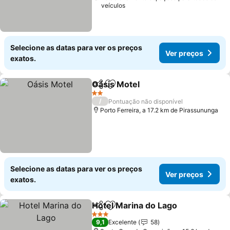
veículos
Selecione as datas para ver os preços
Ver preços
exatos.
Oásis Motel
Partilhar
Adicionar aos favoritos
Ver preços
2 Estrelas
/
Pontuação não disponível
Porto Ferreira, a 17.2 km de Pirassununga
Selecione as datas para ver os preços
Ver preços
exatos.
Hotel Marina do Lago
Partilhar
Adicionar aos favoritos
Ver 
3 Estrelas
9,1
Excelente
58