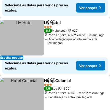
Selecione as datas para ver os preços
Ver preços
exatos.
Liv Hotel
Partilhar
Adicionar aos favoritos
Ver preços
3 Estrelas
8,1
Muito boa
922
Porto Ferreira, a 17.2 km de Pirassununga
Acomodação que aceita animais de
estimação
Escolha popular
Selecione as datas para ver os preços
Ver preços
exatos.
Hotel Colonial
Partilhar
Adicionar aos favoritos
Ver preços
3 Estrelas
7,5
Boa
500
Porto Ferreira, a 16.8 km de Pirassununga
Localização central privilegiada
Ver preç