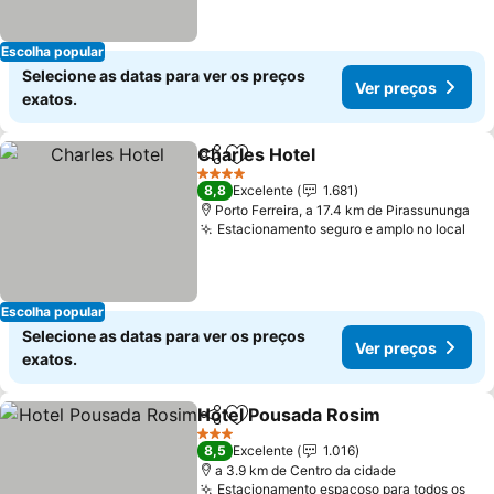
Escolha popular
Selecione as datas para ver os preços
Ver preços
exatos.
Charles Hotel
Partilhar
Adicionar aos favoritos
Ver preços
4 Estrelas
8,8
Excelente
1.681
Porto Ferreira, a 17.4 km de Pirassununga
Estacionamento seguro e amplo no local
Ver
Escolha popular
Selecione as datas para ver os preços
Ver preços
exatos.
Hotel Pousada Rosim
Partilhar
Adicionar aos favoritos
Ver 
3 Estrelas
8,5
Excelente
1.016
a 3.9 km de Centro da cidade
Estacionamento espaçoso para todos os