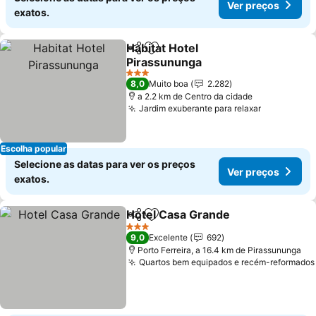
Ver preços
exatos.
Habitat Hotel
Partilhar
Adicionar aos favoritos
Pirassununga
Ver preços
3 Estrelas
8,0
Muito boa
2.282
a 2.2 km de Centro da cidade
Jardim exuberante para relaxar
Ver preço
Escolha popular
Selecione as datas para ver os preços
Ver preços
exatos.
Hotel Casa Grande
Partilhar
Adicionar aos favoritos
Ver pre
3 Estrelas
9,0
Excelente
692
Porto Ferreira, a 16.4 km de Pirassununga
Quartos bem equipados e recém-reformados