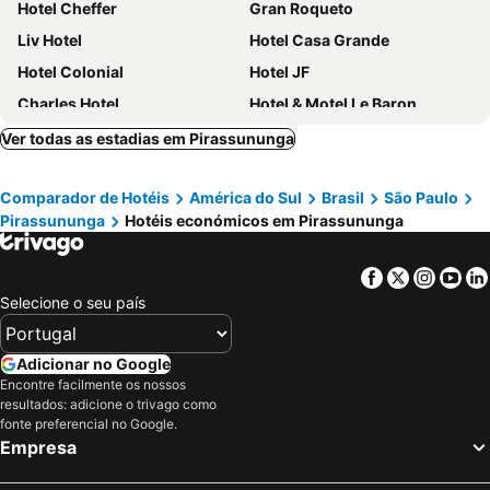
Hotel Cheffer
Gran Roqueto
Liv Hotel
Hotel Casa Grande
Hotel Colonial
Hotel JF
Charles Hotel
Hotel & Motel Le Baron
Ver todas as estadias em Pirassununga
Comparador de Hotéis
América do Sul
Brasil
São Paulo
Pirassununga
Hotéis económicos em Pirassununga
Facebook
Twitter
Insta
Yo
Selecione o seu país
Adicionar no Google
Encontre facilmente os nossos
resultados: adicione o trivago como
fonte preferencial no Google.
Empresa