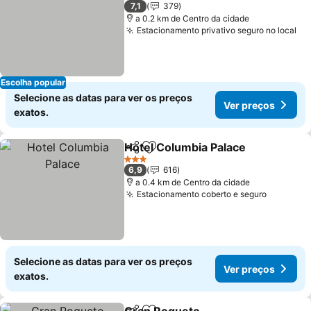
2 Estrelas
7,1
379
a 0.2 km de Centro da cidade
Estacionamento privativo seguro no local
Ve
Escolha popular
Selecione as datas para ver os preços
Ver preços
exatos.
Hotel Columbia Palace
Partilhar
Adicionar aos favoritos
Ver
3 Estrelas
6,9
616
a 0.4 km de Centro da cidade
Estacionamento coberto e seguro
Ver pre
Selecione as datas para ver os preços
Ver preços
exatos.