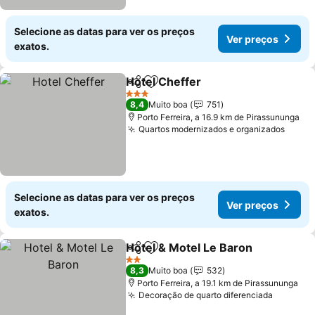
Selecione as datas para ver os preços
Ver preços
exatos.
Hotel Cheffer
Partilhar
Adicionar aos favoritos
Ver preços
3 Estrelas
8,4
Muito boa
751
Porto Ferreira, a 16.9 km de Pirassununga
Quartos modernizados e organizados
Ver p
Selecione as datas para ver os preços
Ver preços
exatos.
Hotel & Motel Le Baron
Partilhar
Adicionar aos favoritos
Ver
2 Estrelas
8,3
Muito boa
532
Porto Ferreira, a 19.1 km de Pirassununga
Decoração de quarto diferenciada
Ver pre