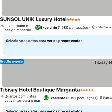
SUNSOL UNIK Luxury Hotel
5 Estrelas
Luxo urbano e
Excelente
(1.680 pontuações)
9,0
Porlamar, a
design moderno
Selecione as datas para ver os preços exatos.
Escolha popular
Tibisay Hotel Boutique Margarita
5 Estrelas
Quartos com vistas
Excelente
(1.951 pontuações)
8,7
Pampa
cativantes para o mar
Selecione as datas para ver os preços exatos.