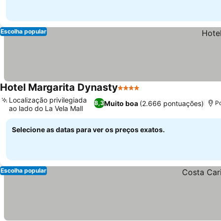
Escolha popular
Hotel Margarita Dynasty
4 Estrelas
Localização privilegiada
Muito boa
(2.666 pontuações)
8,3
Po
ao lado do La Vela Mall
Selecione as datas para ver os preços exatos.
Escolha popular