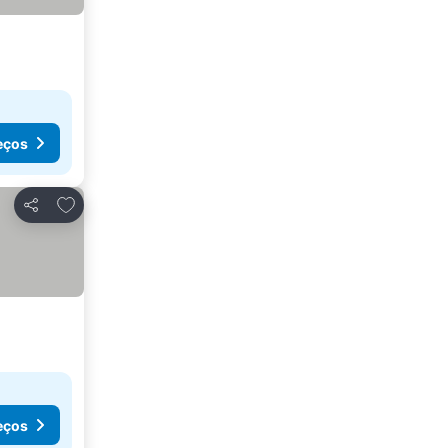
eços
Adicionar aos favoritos
Partilhar
eços