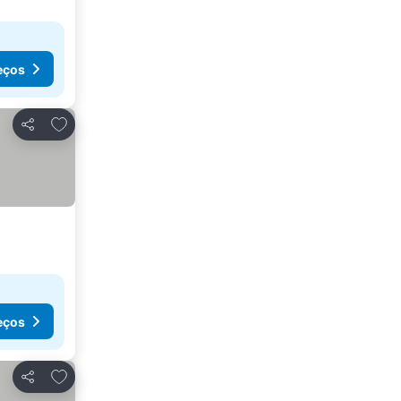
eços
Adicionar aos favoritos
Partilhar
eços
Adicionar aos favoritos
Partilhar