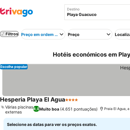
Destino
Filtros
Preço em ordem crescente
Preço
Localiz
Hotéis económicos em Pla
Escolha popular
Hesperia Playa El Agua
4 Estrelas
Várias piscinas
Muito boa
(4.651 pontuações)
8,0
Praia El Agua, 
externas
Selecione as datas para ver os preços exatos.