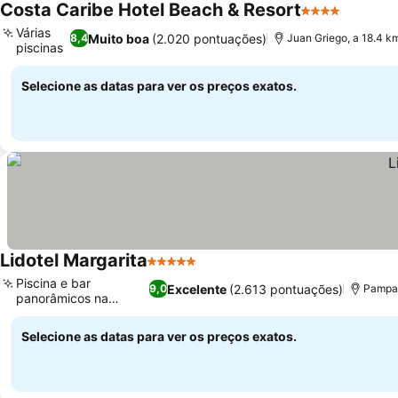
Costa Caribe Hotel Beach & Resort
4 Estrelas
Várias
Muito boa
(2.020 pontuações)
8,4
Juan Griego, a 18.4 
piscinas
Selecione as datas para ver os preços exatos.
Lidotel Margarita
5 Estrelas
Piscina e bar
Excelente
(2.613 pontuações)
9,0
Pampat
panorâmicos na
cobertura
Selecione as datas para ver os preços exatos.