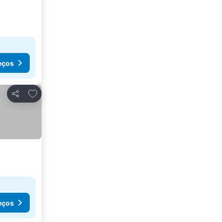
eços
Adicionar aos favoritos
Partilhar
eços