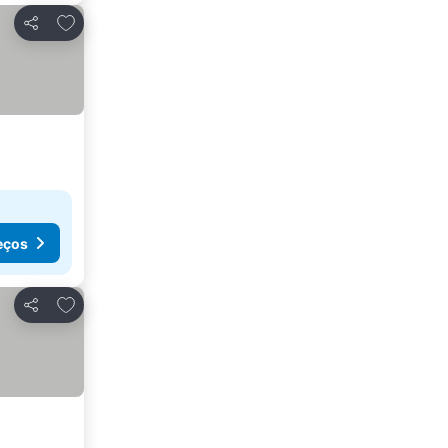
Adicionar aos favoritos
Partilhar
eços
Adicionar aos favoritos
Partilhar