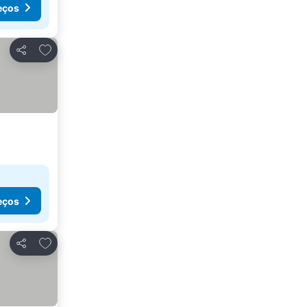
eços
Adicionar aos favoritos
Partilhar
eços
Adicionar aos favoritos
Partilhar