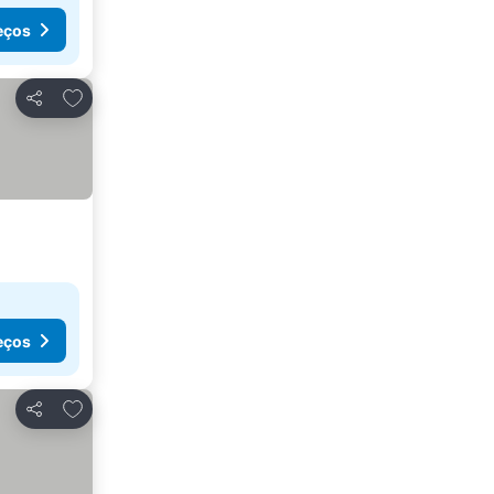
eços
Adicionar aos favoritos
Partilhar
eços
Adicionar aos favoritos
Partilhar