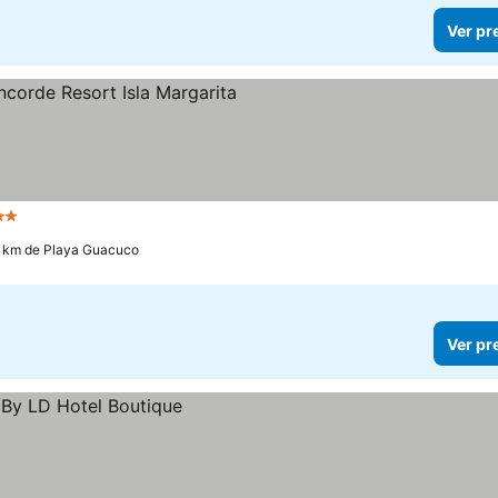
Ver pr
relas
.1 km de Playa Guacuco
Ver pr