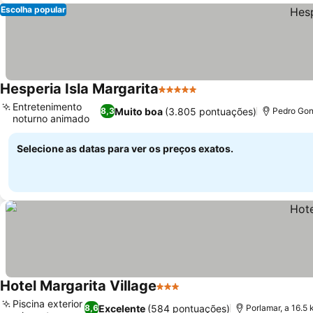
Escolha popular
Hesperia Isla Margarita
5 Estrelas
Entretenimento
Muito boa
(3.805 pontuações)
8,3
Pedro Gon
noturno animado
Selecione as datas para ver os preços exatos.
Hotel Margarita Village
3 Estrelas
Piscina exterior
Excelente
(584 pontuações)
8,6
Porlamar, a 16.5