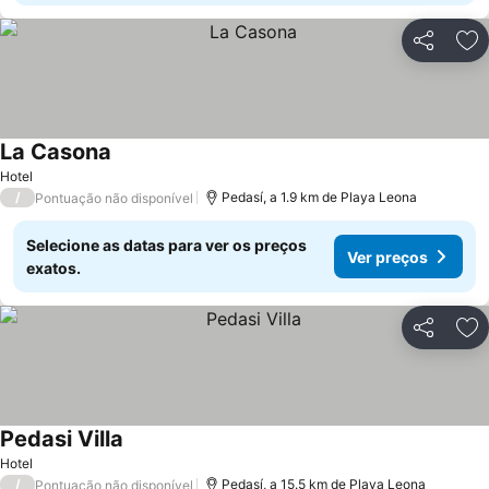
Partilhar
Ad
La Casona
Ver preços
Hotel
/
Pedasí, a 1.9 km de Playa Leona
Pontuação não disponível
Selecione as datas para ver os preços
Ver preços
exatos.
Partilhar
Ad
Pedasi Villa
Ver preços
Hotel
/
Pedasí, a 15.5 km de Playa Leona
Pontuação não disponível