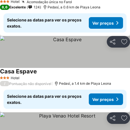
Hotel
Acomodação única no Farol
Ver preços
3 Estrelas
8,6
Excelente
124
Pedasí, a 0.6 km de Playa Leona
Selecione as datas para ver os preços
Ver preços
exatos.
Partilhar
Ad
Casa Espave
Ver preços
Hotel
3 Estrelas
/
Pedasí, a 1.4 km de Playa Leona
Pontuação não disponível
Selecione as datas para ver os preços
Ver preços
exatos.
Partilhar
Ad