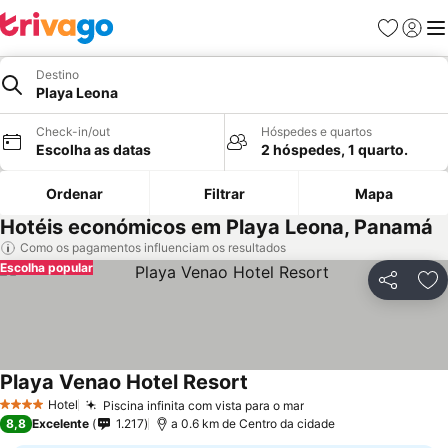
Favoritos
Iniciar
Me
Destino
Playa Leona
Check-in/out
Hóspedes e quartos
Escolha as datas
2 hóspedes, 1 quarto.
Ordenar
Filtrar
Mapa
Hotéis económicos em Playa Leona, Panamá
Como os pagamentos influenciam os resultados
Escolha popular
Partilhar
Ad
Playa Venao Hotel Resort
Ver preços
Hotel
Piscina infinita com vista para o mar
Ver preços
4 Estrelas
8,8
Excelente
1.217
a 0.6 km de Centro da cidade