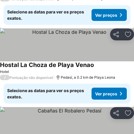
Selecione as datas para ver os preços
Ver preços
exatos.
Partilhar
Ad
Hostal La Choza de Playa Venao
Ver preços
Hotel
/
Pedasí, a 0.2 km de Playa Leona
Pontuação não disponível
Selecione as datas para ver os preços
Ver preços
exatos.
Partilhar
Ad