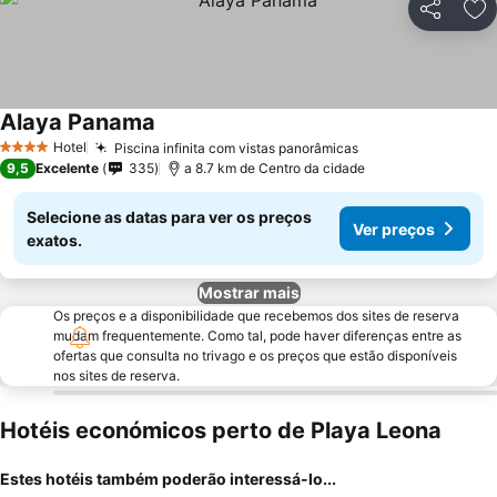
Partilhar
Ad
Alaya Panama
Ver preços
Hotel
Piscina infinita com vistas panorâmicas
Ver preços
4 Estrelas
9,5
Excelente
335
a 8.7 km de Centro da cidade
Selecione as datas para ver os preços
Ver preços
exatos.
Mostrar mais
Os preços e a disponibilidade que recebemos dos sites de reserva
mudam frequentemente. Como tal, pode haver diferenças entre as
ofertas que consulta no trivago e os preços que estão disponíveis
nos sites de reserva.
Hotéis económicos perto de Playa Leona
Estes hotéis também poderão interessá-lo...