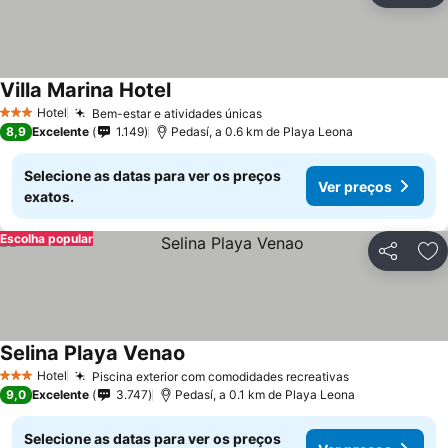
Villa Marina Hotel
Ver preços
Hotel
Bem-estar e atividades únicas
Ver preços
3 Estrelas
8,9
Excelente
1.149
Pedasí, a 0.6 km de Playa Leona
Selecione as datas para ver os preços
Ver preços
exatos.
Escolha popular
Partilhar
Ad
Selina Playa Venao
Ver preços
Hotel
Piscina exterior com comodidades recreativas
Ver preços
3 Estrelas
9,0
Excelente
3.747
Pedasí, a 0.1 km de Playa Leona
Selecione as datas para ver os preços