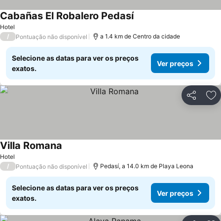
Cabañas El Robalero Pedasí
Ver preços
Hotel
/
a 1.4 km de Centro da cidade
Pontuação não disponível
Selecione as datas para ver os preços
Ver preços
exatos.
Partilhar
Ad
Villa Romana
Ver preços
Hotel
/
Pedasí, a 14.0 km de Playa Leona
Pontuação não disponível
Selecione as datas para ver os preços
Ver preços
exatos.