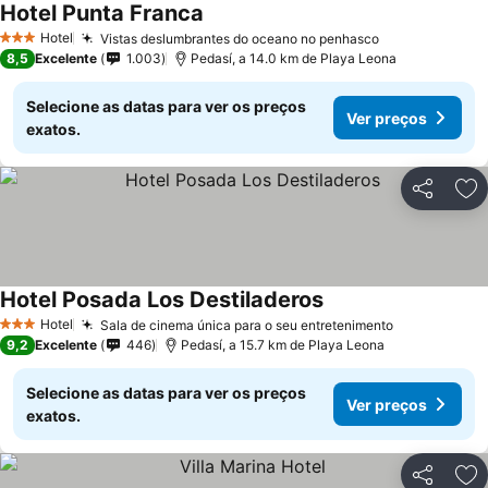
Hotel Punta Franca
Ver preços
Hotel
Vistas deslumbrantes do oceano no penhasco
Ver preços
3 Estrelas
8,5
Excelente
1.003
Pedasí, a 14.0 km de Playa Leona
Selecione as datas para ver os preços
Ver preços
exatos.
Partilhar
Ad
Hotel Posada Los Destiladeros
Ver preços
Hotel
Sala de cinema única para o seu entretenimento
Ver preços
3 Estrelas
9,2
Excelente
446
Pedasí, a 15.7 km de Playa Leona
Selecione as datas para ver os preços
Ver preços
exatos.
Partilhar
Ad