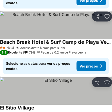
Ver preços
exatos.
Partilhar
Ad
Beach Break Hotel & Surf Camp de Playa Venao
Ver preços
Hotel
Acesso direto à praia para surfar
Ver preços
2 Estrelas
9,3
Excelente
791
Pedasí, a 0.2 km de Playa Leona
Selecione as datas para ver os preços
Ver preços
exatos.
Partilhar
Ad
El Sitio Village
Ver preços