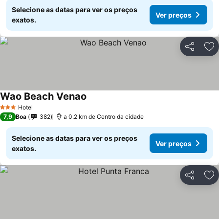
Selecione as datas para ver os preços
Ver preços
exatos.
Partilhar
Ad
Wao Beach Venao
Ver preços
Hotel
3 Estrelas
7,9
Boa
382
a 0.2 km de Centro da cidade
Selecione as datas para ver os preços
Ver preços
exatos.
Partilhar
Ad