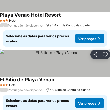
Playa Venao Hotel Resort
Ver preços
Hotel
3 Estrelas
/
a 1.0 km de Centro da cidade
Pontuação não disponível
Selecione as datas para ver os preços
Ver preços
exatos.
Partilhar
Ad
El Sitio de Playa Venao
Ver preços
Hotel
3 Estrelas
/
a 0.6 km de Centro da cidade
Pontuação não disponível
Selecione as datas para ver os preços
Ver preços
exatos.