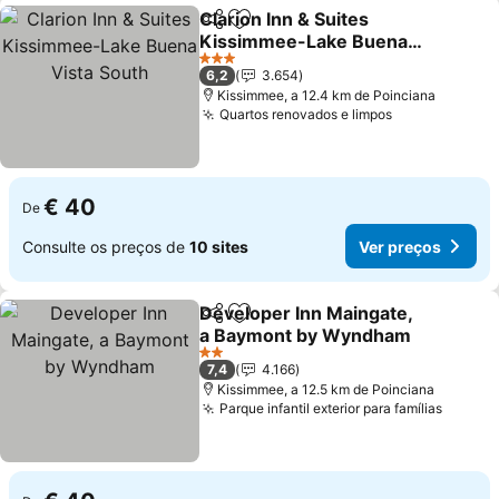
Clarion Inn & Suites
Partilhar
Adicionar aos favoritos
Kissimmee-Lake Buena
Vista South
Ver preços
3 Estrelas
6,2
3.654
Kissimmee, a 12.4 km de Poinciana
Quartos renovados e limpos
Ver preços
€ 40
De
Consulte os preços de
10 sites
Ver preços
Developer Inn Maingate,
Partilhar
Adicionar aos favoritos
a Baymont by Wyndham
Ver preços
2 Estrelas
7,4
4.166
Kissimmee, a 12.5 km de Poinciana
Parque infantil exterior para famílias
Ver pr