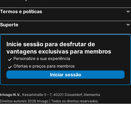
Holiday Inn Resort Orlando Lake Buena Vista By Ihg
Silver Lake Resort
Termos e políticas
Fairfield Inn & Suites Orlando Kissimmee/Celebration
Hyatt Regency Grand Cypress Resort
Destiny Palms Hotel Maingate West
Maingate Lakeside Resort ex Best Western Lakeside
Suporte
SpringHill Suites by Marriott Orlando Lake Buena Vista in Marriott Village
AC Hotel by Marriott Orlando Lake Buena Vista
SureStay Plus by Best Western Orlando Lake Buena Vista
Quality Inn & Suites Kissimmee near Main Gate
Inicie sessão para desfrutar de
Disney's Yacht Club Resort
TownePlace Suites by Marriott Orlando Theme Parks/Lake Buena Vista
vantagens exclusivas para membros
Meliá Orlando Celebration
Disney's Caribbean Beach Resort
Personalize a sua experiência
Alhambra At Poinciana
Home 1 Suites Extended Stay - Kissimmee
Ofertas e preços para membros
Rodeway Inn Kissimmee
Sunshine Inn
Iniciar sessão
Econo Lodge Inn & Suites Maingate Central
Park Royal Orlando Managed by Accor
Magic Village Views Trademark Collection by Wyndham
The Inn at Celebration, Autograph Collection
trivago N.V.
, Kesselstraße 5 – 7, 40221 Düsseldorf, Alemanha
Saratoga Resort Villas
Comfort Suites Maingate East
Direitos autorais 2026 trivago | Todos os direitos reservados.
Liberty-Inn
Howard Johnson Express Inn - Suites Lake Front Park Kissimme
Radisson Hotel Orlando Lake Buena Vista South
Quality Inn
Clarion Inn & Suites Kissimmee-Lake Buena Vista South
Disney 12 minutes for family, Pool and parking FREE