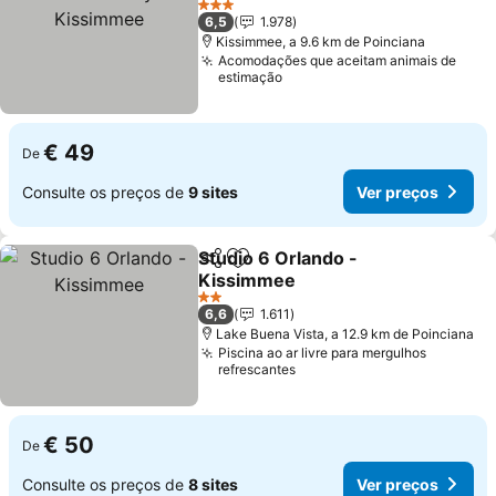
Ver preços
3 Estrelas
6,5
1.978
Kissimmee, a 9.6 km de Poinciana
Acomodações que aceitam animais de
estimação
€ 49
De
Consulte os preços de
9 sites
Ver preços
Studio 6 Orlando -
Partilhar
Adicionar aos favoritos
Kissimmee
Ver preços
2 Estrelas
6,6
1.611
Lake Buena Vista, a 12.9 km de Poinciana
Piscina ao ar livre para mergulhos
refrescantes
€ 50
De
Consulte os preços de
8 sites
Ver preços