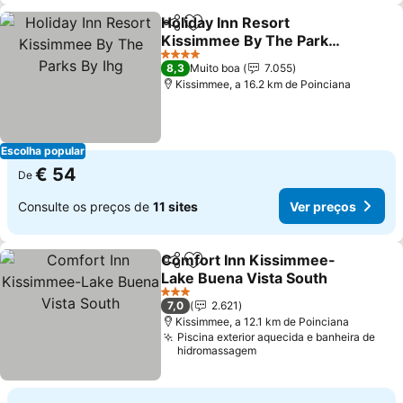
Holiday Inn Resort
Partilhar
Adicionar aos favoritos
Kissimmee By The Parks
By Ihg
Ver preços
4 Estrelas
8,3
Muito boa
7.055
Kissimmee, a 16.2 km de Poinciana
Escolha popular
€ 54
De
Consulte os preços de
11 sites
Ver preços
Comfort Inn Kissimmee-
Partilhar
Adicionar aos favoritos
Lake Buena Vista South
Ver preços
3 Estrelas
7,0
2.621
Kissimmee, a 12.1 km de Poinciana
Piscina exterior aquecida e banheira de
hidromassagem