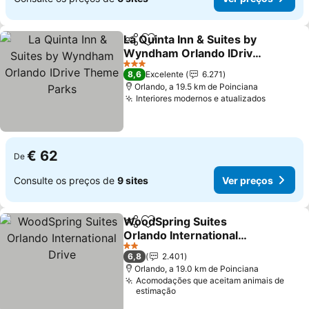
La Quinta Inn & Suites by
Partilhar
Adicionar aos favoritos
Wyndham Orlando IDrive
Theme Parks
Ver preços
3 Estrelas
8,6
Excelente
6.271
Orlando, a 19.5 km de Poinciana
Interiores modernos e atualizados
Ver pre
€ 62
De
Consulte os preços de
9 sites
Ver preços
WoodSpring Suites
Partilhar
Adicionar aos favoritos
Orlando International
Drive
Ver preços
2 Estrelas
6,8
2.401
Orlando, a 19.0 km de Poinciana
Acomodações que aceitam animais de
estimação