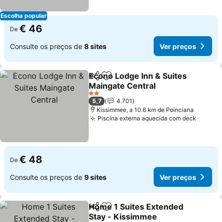
Escolha popular
€ 46
De
Consulte os preços de
8 sites
Ver preços
Econo Lodge Inn & Suites
Partilhar
Adicionar aos favoritos
Maingate Central
Ver preços
2 Estrelas
5,7
4.701
Kissimmee, a 10.6 km de Poinciana
Piscina externa aquecida com deck
Ver pr
€ 48
De
Consulte os preços de
9 sites
Ver preços
Home 1 Suites Extended
Partilhar
Adicionar aos favoritos
Stay - Kissimmee