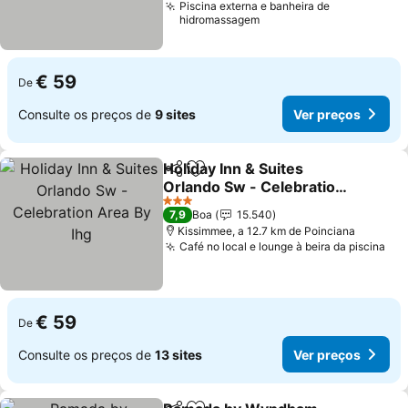
Piscina externa e banheira de
hidromassagem
€ 59
De
Consulte os preços de
9 sites
Ver preços
Holiday Inn & Suites
Partilhar
Adicionar aos favoritos
Orlando Sw - Celebration
Area By Ihg
Ver preços
3 Estrelas
7,9
Boa
15.540
Kissimmee, a 12.7 km de Poinciana
Café no local e lounge à beira da piscina
Ver
€ 59
De
Consulte os preços de
13 sites
Ver preços