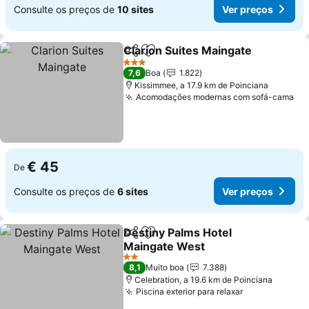
Consulte os preços de
10 sites
Ver preços
Clarion Suites Maingate
Partilhar
Adicionar aos favoritos
Ve
3 Estrelas
7,6
Boa
1.822
Kissimmee, a 17.9 km de Poinciana
Acomodações modernas com sofá-cama
Ve
€ 45
De
Consulte os preços de
6 sites
Ver preços
Destiny Palms Hotel
Partilhar
Adicionar aos favoritos
Maingate West
Ver preços
2 Estrelas
8,1
Muito boa
7.388
Celebration, a 19.6 km de Poinciana
Piscina exterior para relaxar
Ver preços