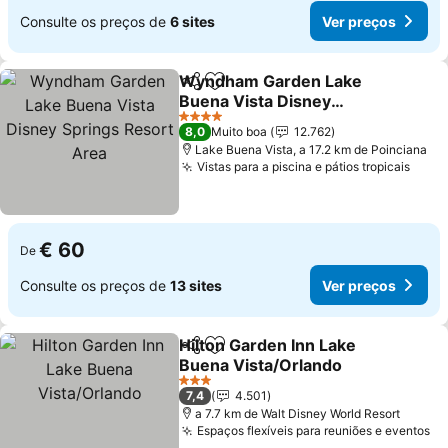
Consulte os preços de
6 sites
Ver preços
Wyndham Garden Lake
Partilhar
Adicionar aos favoritos
Buena Vista Disney
Springs Resort Area
Ver preços
4 Estrelas
8,0
Muito boa
12.762
Lake Buena Vista, a 17.2 km de Poinciana
Vistas para a piscina e pátios tropicais
Ver 
€ 60
De
Consulte os preços de
13 sites
Ver preços
Hilton Garden Inn Lake
Partilhar
Adicionar aos favoritos
Buena Vista/Orlando
Ver preços
3 Estrelas
7,4
4.501
a 7.7 km de Walt Disney World Resort
Espaços flexíveis para reuniões e eventos
Ve