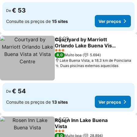
€ 53
De
Consulte os preços de
15 sites
Ver preços
Courtyard by Marriott
Partilhar
Adicionar aos favoritos
Orlando Lake Buena Vista
at Vista Centre
Ver preços
3 Estrelas
8,0
Muito boa
5.694
Lake Buena Vista, a 18.3 km de Poinciana
Duas piscinas externas aquecidas
Ver pre
€ 54
De
Consulte os preços de
13 sites
Ver preços
Rosen Inn Lake Buena
Partilhar
Adicionar aos favoritos
Vista
Ver preços
3 Estrelas
8,0
Muito boa
28.894