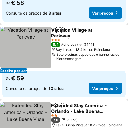
€ 58
De
Consulte os preços de
9 sites
Ver preços
Vacation Village at
Partilhar
Adicionar aos favoritos
Parkway
Ver preços
3 Estrelas
8,4
Muito boa
34.111
Bay Lake, a 13.4 km de Poinciana
Sete piscinas aquecidas e banheiras de
hidromassagem
Escolha popular
€ 59
De
Consulte os preços de
10 sites
Ver preços
Extended Stay America -
Partilhar
Adicionar aos favoritos
Orlando - Lake Buena
Vista
Ver preços
2 Estrelas
7,0
3.278
Lake Buena Vista, a 18.7 km de Poinciana