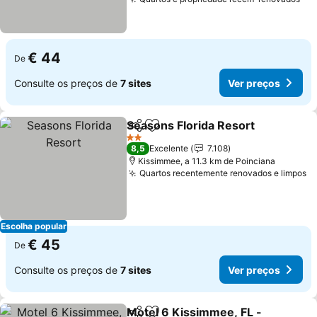
Ver
€ 44
De
Consulte os preços de
7 sites
Ver preços
Seasons Florida Resort
Partilhar
Adicionar aos favoritos
Ver
2 Estrelas
8,5
Excelente
7.108
Kissimmee, a 11.3 km de Poinciana
Quartos recentemente renovados e limpos
V
Escolha popular
€ 45
De
Consulte os preços de
7 sites
Ver preços
Motel 6 Kissimmee, FL -