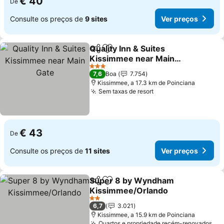
€ 40
De
Consulte os preços de
9 sites
Ver preços
Quality Inn & Suites
Partilhar
Adicionar aos favoritos
Kissimmee near Main
Gate
Ver preços
3 Estrelas
7,6
Boa
7.754
Kissimmee, a 17.3 km de Poinciana
Sem taxas de resort
Ver preços
€ 43
De
Consulte os preços de
11 sites
Ver preços
Super 8 by Wyndham
Partilhar
Adicionar aos favoritos
Kissimmee/Orlando
Ver preços
2 Estrelas
6,7
3.021
Kissimmee, a 15.9 km de Poinciana
Quartos e propriedade recém-renovados