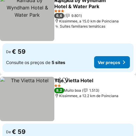
Ramada by Wyndham
Partilhar
Adicionar aos favoritos
Hotel & Water Park
Ver preços
3 Estrelas
6,6
9.801
Kissimmee, a 15.0 km de Poinciana
Suítes familiares temáticas
Ver preços
€ 59
De
Consulte os preços de
5 sites
Ver preços
The Vietta Hotel
Partilhar
Adicionar aos favoritos
Ver preço
2 Estrelas
8,2
Muito boa
1.513
Kissimmee, a 12.2 km de Poinciana
€ 59
De