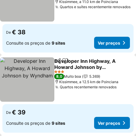
Kissimmee, a 11.0 km de Poinciana
Quartos e suítes recentemente renovados
Ve
€ 38
De
Consulte os preços de
9 sites
Ver preços
Developer Inn Highway, A
Partilhar
Adicionar aos favoritos
Howard Johnson by
Wyndham
Ver preços
3 Estrelas
8,0
Muito boa
5.369
Kissimmee, a 12.5 km de Poinciana
Quartos recentemente renovados
Ver pre
€ 39
De
Consulte os preços de
9 sites
Ver preços