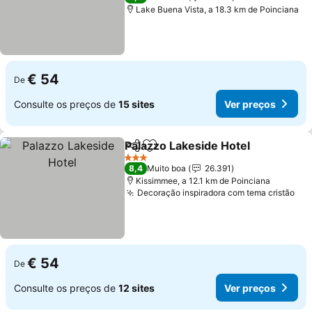
Lake Buena Vista, a 18.3 km de Poinciana
€ 54
De
Consulte os preços de
15 sites
Ver preços
Palazzo Lakeside Hotel
Partilhar
Adicionar aos favoritos
Ver
3 Estrelas
8,4
Muito boa
26.391
Kissimmee, a 12.1 km de Poinciana
Decoração inspiradora com tema cristão
Ver
€ 54
De
Consulte os preços de
12 sites
Ver preços