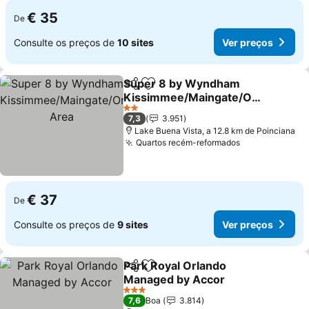
€ 35
De
Consulte os preços de
10 sites
Ver preços
Super 8 by Wyndham
Partilhar
Adicionar aos favoritos
Kissimmee/Maingate/Orl
ando Area
Ver preços
2 Estrelas
7,3
3.951
Lake Buena Vista, a 12.8 km de Poinciana
Quartos recém-reformados
Ver preços
€ 37
De
Consulte os preços de
9 sites
Ver preços
Park Royal Orlando
Partilhar
Adicionar aos favoritos
Managed by Accor
Ver preços
3 Estrelas
7,6
Boa
3.814