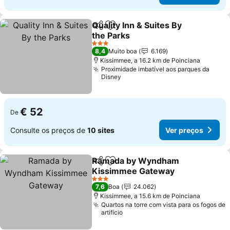
Quality Inn & Suites By
Partilhar
Adicionar aos favoritos
the Parks
Ver preços
3 Estrelas
8,4
Muito boa
6.169
Kissimmee, a 16.2 km de Poinciana
Proximidade imbatível aos parques da
Disney
€ 52
De
Consulte os preços de
10 sites
Ver preços
Ramada by Wyndham
Partilhar
Adicionar aos favoritos
Kissimmee Gateway
Ver preços
3 Estrelas
7,6
Boa
24.062
Kissimmee, a 15.6 km de Poinciana
Quartos na torre com vista para os fogos de
artifício