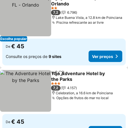
Partilhar
Adicionar aos favoritos
Orlando
Ver preços
2 Estrelas
7,2
6.796
Lake Buena Vista, a 12.8 km de Poinciana
Piscina refrescante ao ar livre
Ver preços
Escolha popular
€ 45
De
Consulte os preços de
9 sites
Ver preços
The Adventure Hotel by
Partilhar
Adicionar aos favoritos
the Parks
Ver preços
3 Estrelas
7,2
4.157
Celebration, a 16.6 km de Poinciana
Opções de frutos do mar no local
Ver preç
€ 45
De