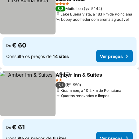
Ver preços
4 Estrelas
8,3
Muito boa
5.144
Lake Buena Vista, a 18.1 km de Poinciana
Lobby acolhedor com aroma agradável
Ver 
€ 60
De
Consulte os preços de
14 sites
Ver preços
Amber Inn & Suites
Partilhar
Adicionar aos favoritos
Ver pr
2 Estrelas
7,1
550
Kissimmee, a 10.2 km de Poinciana
Quartos renovados e limpos
Ver preços
€ 61
De
Consulte os preços de
6 sites
Ver preços