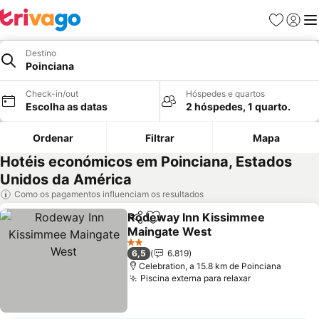
Favoritos
Iniciar
Me
Destino
Poinciana
Check-in/out
Hóspedes e quartos
Escolha as datas
2 hóspedes, 1 quarto.
Ordenar
Filtrar
Mapa
Hotéis económicos em Poinciana, Estados
Unidos da América
Como os pagamentos influenciam os resultados
Rodeway Inn Kissimmee
Partilhar
Adicionar aos favoritos
Maingate West
Ver preços
2 Estrelas
6,5
6.819
Celebration, a 15.8 km de Poinciana
Piscina externa para relaxar
Ver preços