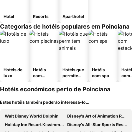
Hotel
Resorts
Aparthotel
Categorias de hotéis populares em Poinciana
Hotéis de
Hotéis
Hotéis que
Hotéis
Hoté
luxo
com
permitem
com spa
com
piscinas
animais
esta
ment
Hotéis económicos perto de Poinciana
Estes hotéis também poderão interessá-lo...
Walt Disney World Dolphin
Disney's Art of Animation Resort
Holiday Inn Resort Kissimmee By The Parks By Ihg
Disney's All-Star Sports Resort